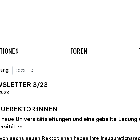
gation überspringen
UND ARBEITSGRUPP
TIONEN
FOREN
ang:
SLETTER 3/23
.2023
UEREKTOR:INNEN
e neue Universitätsleitungen und eine geballte Ladung
ersitäten
von sechs neuen Rektor:innen haben ihre Inaugurationsred