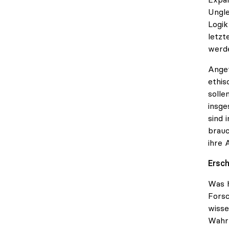
Ungle
Logik
letzt
werd
Angef
ethis
solle
insge
sind 
brauc
ihre 
Ersc
Was h
Forsc
wisse
Wahrn