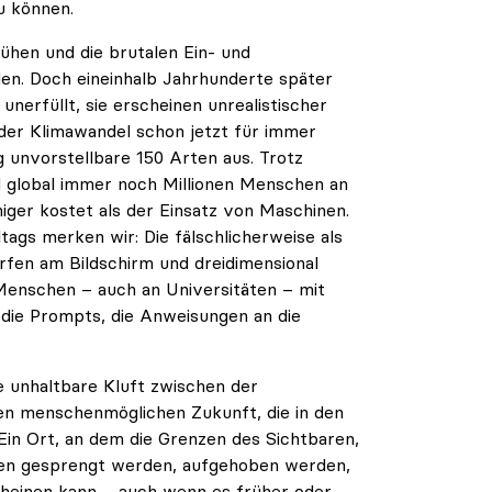
u können.
Mühen und die brutalen Ein- und
n. Doch eineinhalb Jahrhunderte später
nerfüllt, sie erscheinen unrealistischer
t der Klimawandel schon jetzt für immer
unvorstellbare 150 Arten aus. Trotz
ind global immer noch Millionen Menschen an
ger kostet als der Einsatz von Maschinen.
ags merken wir: Die fälschlicherweise als
rfen am Bildschirm und dreidimensional
Menschen – auch an Universitäten – mit
 die Prompts, die Anweisungen an die
se unhaltbare Kluft zwischen der
en menschenmöglichen Zukunft, die in den
 Ein Ort, an dem die Grenzen des Sichtbaren,
len gesprengt werden, aufgehoben werden,
heinen kann – auch wenn es früher oder