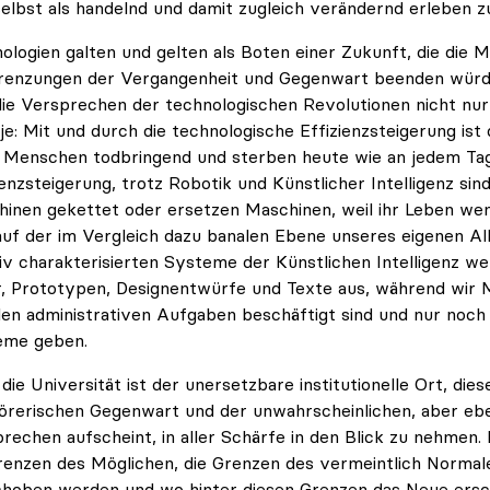
selbst als handelnd und damit zugleich verändernd erleben z
ologien galten und gelten als Boten einer Zukunft, die die 
enzungen der Vergangenheit und Gegenwart beenden würde
die Versprechen der technologischen Revolutionen nicht nur u
je: Mit und durch die technologische Effizienzsteigerung is
Menschen todbringend und sterben heute wie an jedem Tag 
ienzsteigerung, trotz Robotik und Künstlicher Intelligenz s
inen gekettet oder ersetzen Maschinen, weil ihr Leben weni
uf der im Vergleich dazu banalen Ebene unseres eigenen Allt
iv charakterisierten Systeme der Künstlichen Intelligenz we
r, Prototypen, Designentwürfe und Texte aus, während wir 
alen administrativen Aufgaben beschäftigt sind und nur noch
eme geben.
die Universität ist der unersetzbare institutionelle Ort, die
örerischen Gegenwart und der unwahrscheinlichen, aber eb
rechen aufscheint, in aller Schärfe in den Blick zu nehmen.
renzen des Möglichen, die Grenzen des vermeintlich Norma
hoben werden und wo hinter diesen Grenzen das Neue ersc