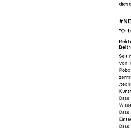
dies
#NE
"Öff
Rekt
Beit
Seit 
von i
Robot
zermü
‚tech
Kunst
Dass 
Wisse
Dass 
Einta
Dass 