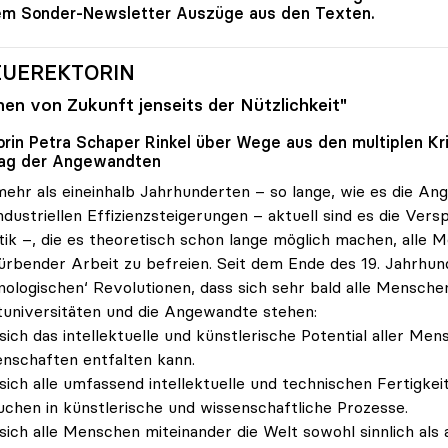
em Sonder-Newsletter Auszüge aus den Texten.
UEREKTORIN
nen von Zukunft jenseits der Nützlichkeit"
orin Petra Schaper Rinkel über Wege aus den multiplen 
rag der Angewandten
mehr als eineinhalb Jahrhunderten – so lange, wie es die An
ndustriellen Effizienzsteigerungen – aktuell sind es die Ver
ik –, die es theoretisch schon lange möglich machen, alle 
rbender Arbeit zu befreien. Seit dem Ende des 19. Jahrhu
nologischen‘ Revolutionen, dass sich sehr bald alle Mensc
universitäten und die Angewandte stehen:
sich das intellektuelle und künstlerische Potential aller M
nschaften entfalten kann.
sich alle umfassend intellektuelle und technischen Fertigk
uchen in künstlerische und wissenschaftliche Prozesse.
sich alle Menschen miteinander die Welt sowohl sinnlich als 