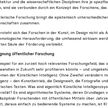
tektur und die wissenschaftlichen Disziplinen ihre je spezi
, sind sie verbunden durch ein Konzept des Forschens, das a
lerische Forschung bringt die epistemisch unterschiedlich
enschaften zusammen.
rsteht sich das Forschen in der Kunst, im Design nicht als A
emologische Herausforderung, die umfassend wirksam werden
erten Säule der Förderung verbleibt.
gnung öffentlicher Forschung
eispiel für ein zurzeit hoch relevantes Forschungsfeld, das
andten in Zukunft sehr profitieren könnte – und umgekehrt
men der Künstlichen Intelligenz. Ohne Zweifel verändern m
ligenz – den Kunstbetrieb, die Designwelt, die Fotografie un
arischen Texten. Was sind eigentlich Künstliche Intelligenzs
rsität? Es sind algorithmische Systeme, deren Grundlagen 
disziplinär Forschenden mit öffentlichen Mitteln über Jahr
tt, daraus einfach zu bedienende Systeme zu machen, ist KI 