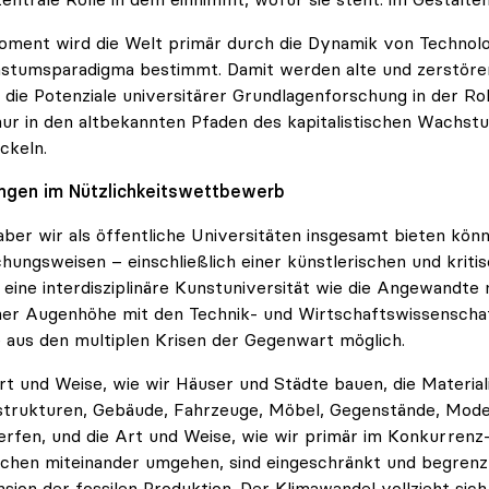
ment wird die Welt primär durch die Dynamik von Technologi
tumsparadigma bestimmt. Damit werden alte und zerstörer
 die Potenziale universitärer Grundlagenforschung in der Ro
nur in den altbekannten Pfaden des kapitalistischen Wach
ckeln.
ngen im Nützlichkeitswettbewerb
ber wir als öffentliche Universitäten insgesamt bieten könn
hungsweisen – einschließlich einer künstlerischen und kriti
eine interdisziplinäre Kunstuniversität wie die Angewandte
her Augenhöhe mit den Technik- und Wirtschaftswissenschaf
aus den multiplen Krisen der Gegenwart möglich.
rt und Weise, wie wir Häuser und Städte bauen, die Material
strukturen, Gebäude, Fahrzeuge, Möbel, Gegenstände, Mode
rfen, und die Art und Weise, wie wir primär im Konkurrenz
hen miteinander umgehen, sind eingeschränkt und begrenzt 
sion der fossilen Produktion. Der Klimawandel vollzieht sic