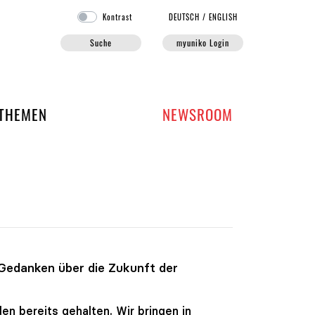
Kontrast
DE
UTSCH
/
EN
GLISH
Suche
myuniko Login
EN DER UNIKO
THEMEN
NEWSROOM
 Gedanken über die Zukunft der
en bereits gehalten. Wir bringen in