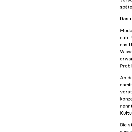
späte
Das u
Moder
dato 
das U
Wisse
erwar
Probl
An de
damit
verst
konze
nennt
Kultu
Die s
eine 