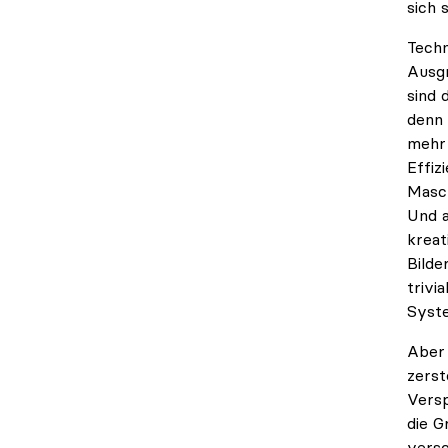
sich 
Techn
Ausgr
sind 
denn 
mehr 
Effiz
Masch
Und a
kreat
Bilde
trivi
Syst
Aber 
zerst
Versp
die G
versc