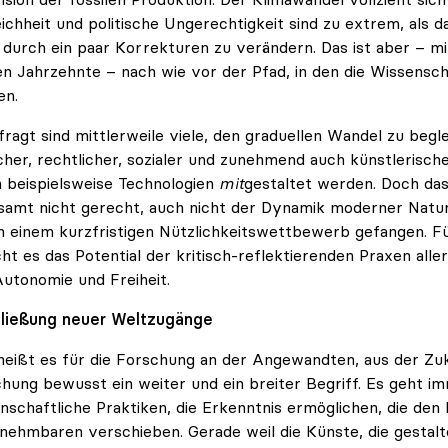
ichheit und politische Ungerechtigkeit sind zu extrem, als da
 durch ein paar Korrekturen zu verändern. Das ist aber – m
en Jahrzehnte – nach wie vor der Pfad, in den die Wissens
en.
ragt sind mittlerweile viele, den graduellen Wandel zu beg
cher, rechtlicher, sozialer und zunehmend auch künstlerisch
n beispielsweise Technologien
mit
gestaltet werden. Doch da
samt nicht gerecht, auch nicht der Dynamik moderner Natur
in einem kurzfristigen Nützlichkeitswettbewerb gefangen. Fü
ht es das Potential der kritisch-reflektierenden Praxen all
Autonomie und Freiheit.
hließung neuer Weltzugänge
eißt es für die Forschung an der Angewandten, aus der Zu
hung bewusst ein weiter und ein breiter Begriff. Es geht i
nschaftliche Praktiken, die Erkenntnis ermöglichen, die de
ehmbaren verschieben. Gerade weil die Künste, die gestalt