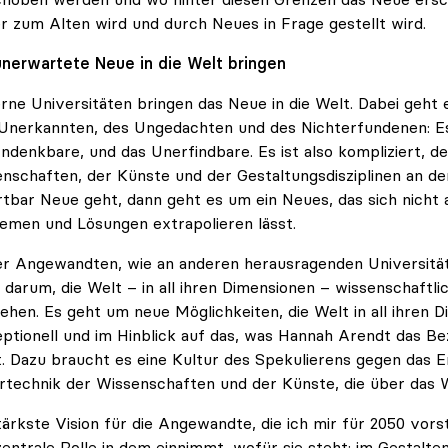
r zum Alten wird und durch Neues in Frage gestellt wird.
nerwartete Neue in die Welt bringen
ne Universitäten bringen das Neue in die Welt. Dabei geht 
Unerkannten, des Ungedachten und des Nichterfundenen: E
ndenkbare, und das Unerfindbare. Es ist also kompliziert, d
nschaften, der Künste und der Gestaltungsdisziplinen an de
tbar Neue geht, dann geht es um ein Neues, das sich nicht
emen und Lösungen extrapolieren lässt.
r Angewandten, wie an anderen herausragenden Universitä
 darum, die Welt – in all ihren Dimensionen – wissenschaftli
ehen. Es geht um neue Möglichkeiten, die Welt in all ihren D
ptionell und im Hinblick auf das, was Hannah Arendt das 
. Dazu braucht es eine Kultur des Spekulierens gegen das E
rtechnik der Wissenschaften und der Künste, die über das W
tärkste Vision für die Angewandte, die ich mir für 2050 vorste
zentrale Rolle in dem einnimmt, wofür sie steht: im Gestalte