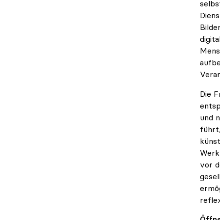
selbs
Diens
Bilde
digit
Mensc
aufbe
Verar
Die F
entsp
und n
führt
künst
Werkz
vor d
gesel
ermög
refle
Öffne