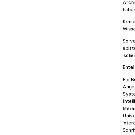
Archi
haben
Künst
Wiss
So ve
epist
isoli
Entei
Ein B
Angew
Syste
Intel
liter
Unive
inter
Schri