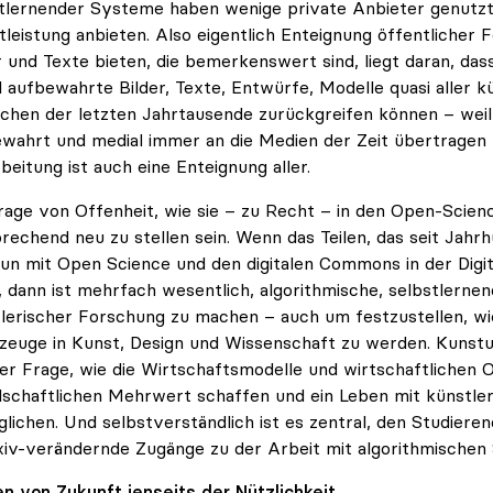
tlernender Systeme haben wenige private Anbieter genutzt,
tleistung anbieten. Also eigentlich Enteignung öffentliche
r und Texte bieten, die bemerkenswert sind, liegt daran, da
al aufbewahrte Bilder, Texte, Entwürfe, Modelle quasi aller k
hen der letzten Jahrtausende zurückgreifen können – weil
wahrt und medial immer an die Medien der Zeit übertragen 
beitung ist auch eine Enteignung aller.
rage von Offenheit, wie sie – zu Recht – in den Open-Scien
rechend neu zu stellen sein. Wenn das Teilen, das seit Jahr
un mit Open Science und den digitalen Commons in der Digit
, dann ist mehrfach wesentlich, algorithmische, selbstler
lerischer Forschung zu machen – auch um festzustellen, w
euge in Kunst, Design und Wissenschaft zu werden. Kunstu
er Frage, wie die Wirtschaftsmodelle und wirtschaftlichen 
lschaftlichen Mehrwert schaffen und ein Leben mit künstleri
lichen. Und selbstverständlich ist es zentral, den Studieren
xiv-verändernde Zugänge zu der Arbeit mit algorithmischen
n von Zukunft jenseits der Nützlichkeit