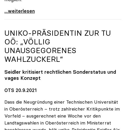
Seidler erfreut über hohe Impfquote, aber
...weiterlesen
UNIKO
-PRÄSIDENTIN ZUR TU
OÖ: „VÖLLIG
UNAUSGEGORENES
WAHLZUCKERL“
Seidler kritisiert rechtlichen Sonderstatus und
vages Konzept
OTS 20.9.2021
Dass die Neugründung einer Technischen Universität
in Oberösterreich – trotz zahlreicher Kritikpunkte im
Vorfeld – ausgerechnet eine Woche vor den
Landtagswahlen in Oberösterreich im Ministerrat
beschlossen wurde, hält uniko-Präsidentin Seidler für