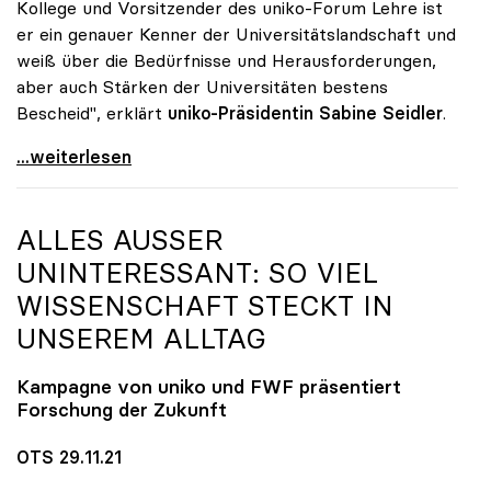
Kollege und Vorsitzender des uniko-Forum Lehre ist
er ein genauer Kenner der Universitätslandschaft und
weiß über die Bedürfnisse und Herausforderungen,
aber auch Stärken der Universitäten bestens
Bescheid", erklärt
uniko-Präsidentin Sabine Seidler
.
uniko gratuliert Martin Polaschek zur Bestellung
...weiterlesen
ALLES AUSSER U
NINTERESSANT: SO VIEL W
ISSENSCHAFT STECKT IN U
NSEREM ALLTAG
Kampagne von
uniko
und FWF präsentiert
Forschung der Zukunft
OTS 29.11.21