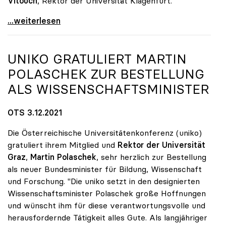
Vitouch
, Rektor der Universität Klagenfurt.
Sabine Seidler als uniko-Präsidentin wiedergewählt
...weiterlesen
UNIKO
GRATULIERT MARTIN
POLASCHEK ZUR BESTELLUNG
ALS WISSENSCHAFTSMINISTER
OTS 3.12.2021
Die Österreichische Universitätenkonferenz (uniko)
gratuliert ihrem Mitglied und
Rektor der Universität
Graz
,
Martin Polaschek
, sehr herzlich zur Bestellung
als neuer Bundesminister für Bildung, Wissenschaft
und Forschung. "Die uniko setzt in den designierten
Wissenschaftsminister Polaschek große Hoffnungen
und wünscht ihm für diese verantwortungsvolle und
herausfordernde Tätigkeit alles Gute. Als langjähriger