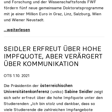
und Forschung und der Wissenschaftsfonds FWF
fördern fünf neue gemeinsame Doktoratsprogramme
mit je einer Million Euro in Graz, Linz, Salzburg, Wien
und Wiener Neustadt.
FHs und Unis bilden gemeinsam Doktorandinnen und
...weiterlesen
SEIDLER ERFREUT ÜBER HOHE
IMPFQUOTE, ABER VERÄRGERT
ÜBER KOMMUNIKATION
OTS 1.10. 2021
Die Präsidentin der
österreichischen
Universitätenkonferenz
(uniko)
Sabine Seidler
zeigt
sich sehr erfreut über die hohe Impfquote unter den
Studierenden: „Ich bin stolz und dankbar, dass so
viele Studierende die zahlreichen Impfangebote