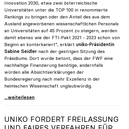
Innovation 2030, etwa zwei österreichische
Universitäten unter die TOP 100 in renommierte
Rankings zu bringen oder den Anteil des aus dem
Ausland angeworbenen wissenschaftlichen Personals
an Universitäten auf 45 Prozent zu steigern, werden
damit ebenso wie der FTI-Pakt 2021 - 2023 schon von
Beginn an konterkariert“, erklärt
uniko-Präsidentin
Sabine Seidler
nach der gestrigen Sitzung des
Präsidiums. Dort wurde betont, dass der FWF eine
nachhaltige Finanzierung benötige, andernfalls
würden alle Absichtserklärungen der
Bundesregierung nach mehr Exzellenz in der
heimischen Wissenschaft unglaubwürdig.
uniko über Wegfall von Förderungen des
...weiterlesen
UNIKO
FORDERT FREILASSUNG
UND FAIRES VERFAHREN FÜR