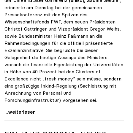
der
Universitätenkonferenz (uniko), Sabine Seidler
,
erinnerte am Dienstag bei der gemeinsamen
Pressekonferenz mit den Spitzen des
Wissenschaftsfonds FWF, dem neuen Präsidenten
Christof Gattringer und Vizepräsident Gregor Weihs,
sowie Bundesminister Heinz Faßmann an die
Rahmenbedingungen für die offiziell präsentierte
Exzellenzinitiative. Sie begrüßte bei dieser
Gelegenheit die heutige Aussage des Ministers,
wonach die finanzielle Eigenleistung der Universitäten
in Höhe von 40 Prozent bei den Clusters of
Excellence nicht „fresh money“ sein müsse, sondern
eine großzügige Inkind-Regelung (Sachleistung mit
Anrechnung von Personal und
Forschungsinfrastruktur) vorgesehen sei.
Seidler zur Exzellenzinitiative: Erfolg hängt von
...weiterlesen