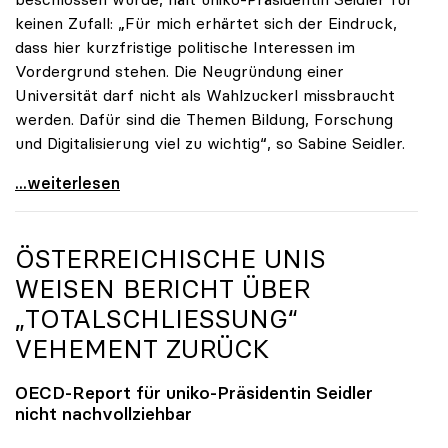
keinen Zufall: „Für mich erhärtet sich der Eindruck,
dass hier kurzfristige politische Interessen im
Vordergrund stehen. Die Neugründung einer
Universität darf nicht als Wahlzuckerl missbraucht
werden. Dafür sind die Themen Bildung, Forschung
und Digitalisierung viel zu wichtig“, so Sabine Seidler.
uniko-Präsidentin zur TU OÖ: „Völlig
...weiterlesen
ÖSTERREICHISCHE UNIS
WEISEN BERICHT ÜBER
„TOTALSCHLIESSUNG“ V
EHEMENT ZURÜCK
OECD-Report für
uniko
-Präsidentin Seidler
nicht nachvollziehbar