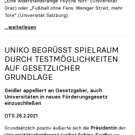
„Eine widerstandsfähige Psyche hilft“ (Universität
Graz) oder „Fußball ohne Fans: Weniger Streit, mehr
Tore“ (Universität Salzburg).
Ein Jahr Corona: Neuer Fokus auf „Leben mit der
...weiterlesen
UNIKO
BEGRÜSST SPIELRAUM D
URCH TESTMÖGLICHKEITEN A
UF GESETZLICHER G
RUNDLAGE
Seidler appelliert an Gesetzgeber, auch
Universitäten in neues Förderungsgesetz
einzuschließen
OTS 26.2.2021
Grundsätzlich positiv äußerte sich die
Präsidentin
der