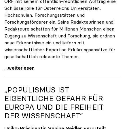
ORF mit seinem öffentlich-rechtlichen Auftrag eine
Schlüsselrolle für Österreichs Universitäten,
Hochschulen, Forschungsstätten und
Forschungsförderer ein. Seine Redakteurinnen und
Redakteure schaffen für Millionen Menschen einen
Zugang zu Wissenschaft und Forschung, sie ordnen
neue Erkenntnisse ein und liefern mit
wissenschaftlicher Expertise Erklärungsansätze für
gesellschaftlich relevante Themen.
Zukunft braucht Wissen
...weiterlesen
„POPULISMUS IST
EIGENTLICHE GEFAHR FÜR
EUROPA UND DIE FREIHEIT
DER WISSENSCHAFT“
Uniko-Präsidentin Sabine Seidler verurteilt