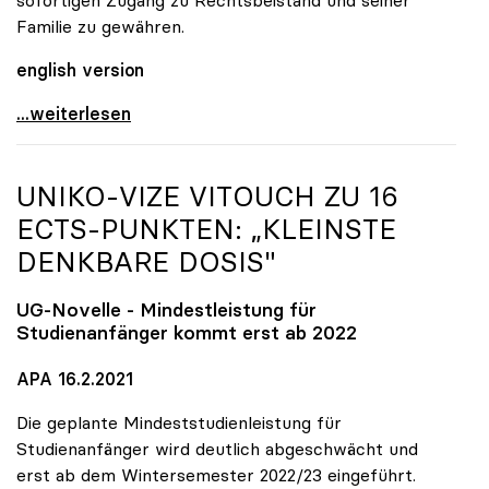
Familie zu gewähren.
english version
uniko fordert Freilassung und faires Verfahren für
...weiterlesen
UNIKO
-VIZE VITOUCH ZU 16
ECTS-PUNKTEN: „KLEINSTE
DENKBARE DOSIS"
UG-Novelle - Mindestleistung für
Studienanfänger kommt erst ab 2022
APA 16.2.2021
Die geplante Mindeststudienleistung für
Studienanfänger wird deutlich abgeschwächt und
erst ab dem Wintersemester 2022/23 eingeführt.