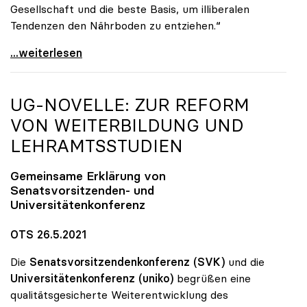
Gesellschaft und die beste Basis, um illiberalen
Tendenzen den Nährboden zu entziehen.“
„Populismus ist eigentliche Gefahr für Europa und
...weiterlesen
UG-NOVELLE: ZUR REFORM
VON WEITERBILDUNG UND
LEHRAMTSSTUDIEN
Gemeinsame Erklärung von
Senatsvorsitzenden- und
Universitätenkonferenz
OTS 26.5.2021
Die
Senatsvorsitzendenkonferenz (SVK)
und die
Universitätenkonferenz (uniko)
begrüßen eine
qualitätsgesicherte Weiterentwicklung des