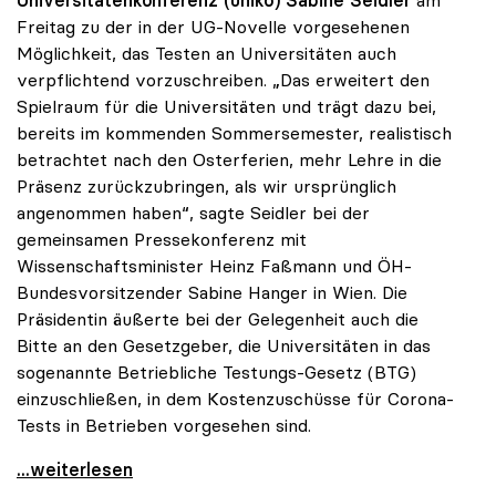
Universitätenkonferenz (uniko) Sabine Seidler
am
Freitag zu der in der UG-Novelle vorgesehenen
Möglichkeit, das Testen an Universitäten auch
verpflichtend vorzuschreiben. „Das erweitert den
Spielraum für die Universitäten und trägt dazu bei,
bereits im kommenden Sommersemester, realistisch
betrachtet nach den Osterferien, mehr Lehre in die
Präsenz zurückzubringen, als wir ursprünglich
angenommen haben“, sagte Seidler bei der
gemeinsamen Pressekonferenz mit
Wissenschaftsminister Heinz Faßmann und ÖH-
Bundesvorsitzender Sabine Hanger in Wien. Die
Präsidentin äußerte bei der Gelegenheit auch die
Bitte an den Gesetzgeber, die Universitäten in das
sogenannte Betriebliche Testungs-Gesetz (BTG)
einzuschließen, in dem Kostenzuschüsse für Corona-
Tests in Betrieben vorgesehen sind.
uniko begrüßt Spielraum durch Testmöglichkeiten
...weiterlesen