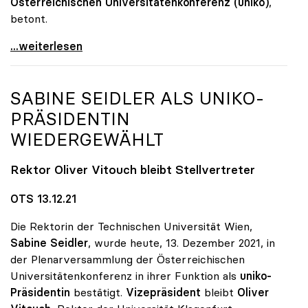
Österreichischen Universitätenkonferenz (uniko)
,
betont.
Große Nachfrage: Psychologische Beratungen an Unis
...weiterlesen
SABINE SEIDLER ALS
UNIKO
-
PRÄSIDENTIN
WIEDERGEWÄHLT
Rektor Oliver Vitouch bleibt Stellvertreter
OTS 13.12.21
Die Rektorin der Technischen Universität Wien,
Sabine Seidler
, wurde heute, 13. Dezember 2021, in
der Plenarversammlung der Österreichischen
Universitätenkonferenz in ihrer Funktion als
uniko-
Präsidentin
bestätigt.
Vizepräsident
bleibt
Oliver