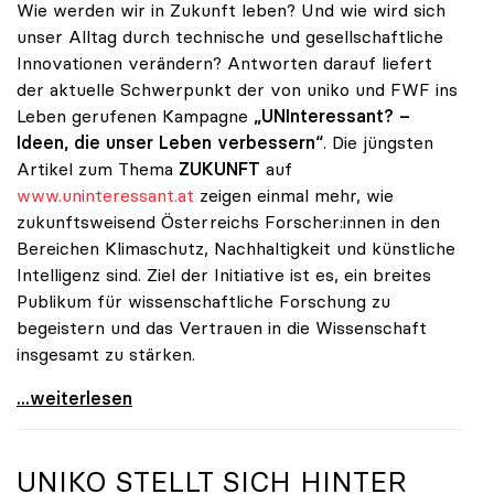
Wie werden wir in Zukunft leben? Und wie wird sich
unser Alltag durch technische und gesellschaftliche
Innovationen verändern? Antworten darauf liefert
der aktuelle Schwerpunkt der von uniko und FWF ins
Leben gerufenen Kampagne
„UNInteressant? –
Ideen, die unser Leben verbessern“
. Die jüngsten
Artikel zum Thema
ZUKUNFT
auf
www.uninteressant.at
zeigen einmal mehr, wie
zukunftsweisend Österreichs Forscher:innen in den
Bereichen Klimaschutz, Nachhaltigkeit und künstliche
Intelligenz sind. Ziel der Initiative ist es, ein breites
Publikum für wissenschaftliche Forschung zu
begeistern und das Vertrauen in die Wissenschaft
insgesamt zu stärken.
Alles außer UNInteressant: So viel Wissenschaft
...weiterlesen
UNIKO
STELLT SICH HINTER