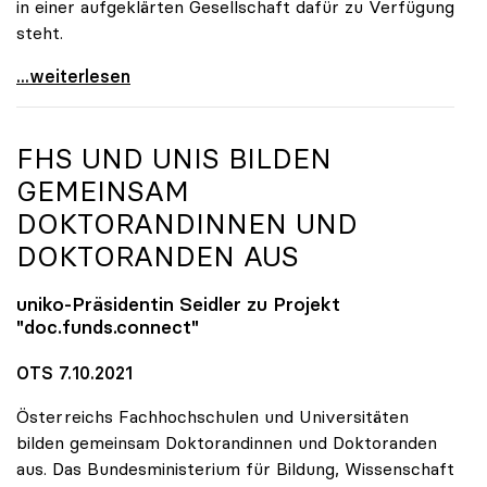
in einer aufgeklärten Gesellschaft dafür zu Verfügung
steht.
uniko stellt sich hinter Forscher:innen
...weiterlesen
FHS UND UNIS BILDEN
GEMEINSAM
DOKTORANDINNEN UND
DOKTORANDEN AUS
uniko
-Präsidentin Seidler zu Projekt
"doc.funds.connect"
OTS 7.10.2021
Österreichs Fachhochschulen und Universitäten
bilden gemeinsam Doktorandinnen und Doktoranden
aus. Das Bundesministerium für Bildung, Wissenschaft