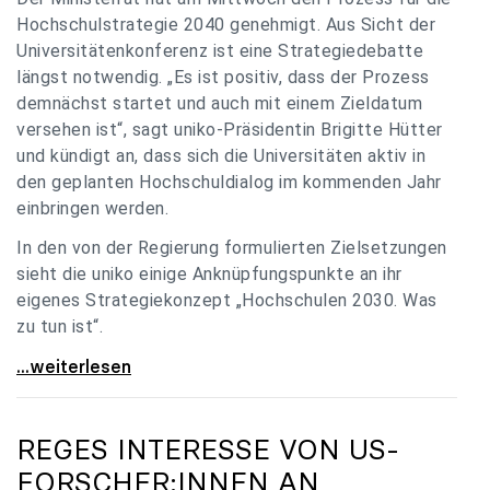
Hochschulstrategie 2040 genehmigt. Aus Sicht der
Universitätenkonferenz ist eine Strategiedebatte
längst notwendig. „Es ist positiv, dass der Prozess
demnächst startet und auch mit einem Zieldatum
versehen ist“, sagt uniko-Präsidentin Brigitte Hütter
und kündigt an, dass sich die Universitäten aktiv in
den geplanten Hochschuldialog im kommenden Jahr
einbringen werden.
In den von der Regierung formulierten Zielsetzungen
sieht die uniko einige Anknüpfungspunkte an ihr
eigenes Strategiekonzept „Hochschulen 2030. Was
zu tun ist“.
Universitäten: Hochschulstrategie 2040 muss eine
...weiterlesen
REGES INTERESSE VON US-
FORSCHER:INNEN AN