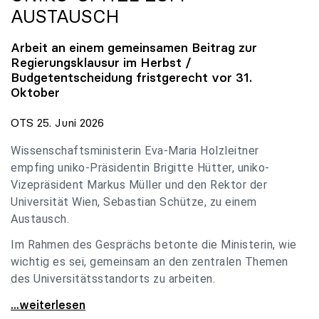
AUSTAUSCH
Arbeit an einem gemeinsamen Beitrag zur
Regierungsklausur im Herbst /
Budgetentscheidung fristgerecht vor 31.
Oktober
OTS 25. Juni 2026
Wissenschaftsministerin Eva-Maria Holzleitner
empfing uniko-Präsidentin Brigitte Hütter, uniko-
Vizepräsident Markus Müller und den Rektor der
Universität Wien, Sebastian Schütze, zu einem
Austausch.
Im Rahmen des Gesprächs betonte die Ministerin, wie
wichtig es sei, gemeinsam an den zentralen Themen
des Universitätsstandorts zu arbeiten.
Holzleitner empfing uniko-Spitze zum Austausch
...weiterlesen