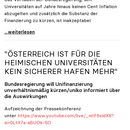
Universitäten auf Jahre hinaus keinen Cent Inflation
abzugelten und zusätzlich die Substanz der
Finanzierung zu kürzen, ist inakzeptabel.
#UnisRetten Warum es sich zu demonstrieren lohnt
...weiterlesen
"ÖSTERREICH IST FÜR DIE
HEIMISCHEN UNIVERSITÄTEN
KEIN SICHERER HAFEN MEHR"
Bundesregierung will Unifinanzierung
unverhältnismäßig kürzen/
uniko
informiert über
die Auswirkungen
Aufzeichnung der Pressekonferenz
unter
https://www.youtube.com/live/_nitF6sldX8?
si=0Ltlt7a-aBUOk-SO