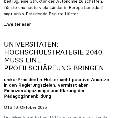
beitrug, eine Struktur der Autonomie zu schaffen,
für die uns heute viele Länder in Europa beneiden“,
sagt uniko-Präsidentin Brigitte Hütter.
uniko trauert um ehemaligen Präsidenten Peter
...weiterlesen
UNIVERSITÄTEN:
HOCHSCHULSTRATEGIE 2040
MUSS EINE
PROFILSCHÄRFUNG BRINGEN
uniko
-Präsidentin Hütter sieht positive Ansätze
in den Regierungszielen, vermisst aber
Finanzierungszusage und Klärung der
Pädagog:innenbildung
OTS 16. Oktober 2025
Der Ministerrat hat am Mittwoch den Prozess für die