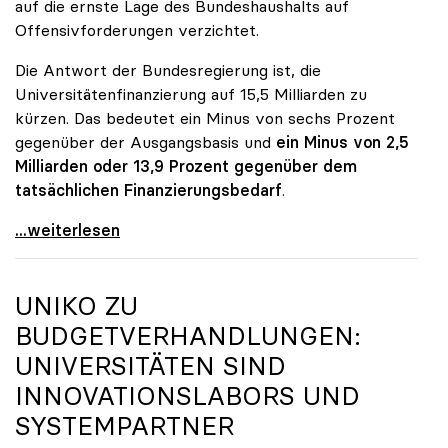
auf die ernste Lage des Bundeshaushalts auf
Offensivforderungen verzichtet.
Die Antwort der Bundesregierung ist, die
Universitätenfinanzierung auf 15,5 Milliarden zu
kürzen. Das bedeutet ein Minus von sechs Prozent
gegenüber der Ausgangsbasis und
ein Minus von 2,5
Milliarden oder 13,9 Prozent gegenüber dem
tatsächlichen Finanzierungsbedarf
.
\"Österreich ist für die heimischen Universitäten
...weiterlesen
UNIKO
ZU
BUDGETVERHANDLUNGEN:
UNIVERSITÄTEN SIND
INNOVATIONSLABORS UND
SYSTEMPARTNER