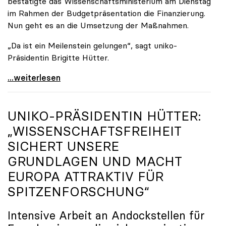
bestätigte das Wissenschaftsministerium am Dienstag
im Rahmen der Budgetpräsentation die Finanzierung.
Nun geht es an die Umsetzung der Maßnahmen.
„Da ist ein Meilenstein gelungen“, sagt uniko-
Präsidentin Brigitte Hütter.
Universitäten wappnen sich gegen zunehmende Gefahr
...weiterlesen
UNIKO
-PRÄSIDENTIN HÜTTER:
„WISSENSCHAFTSFREIHEIT
SICHERT UNSERE
GRUNDLAGEN UND MACHT
EUROPA ATTRAKTIV FÜR
SPITZENFORSCHUNG“
Intensive Arbeit an Andockstellen für