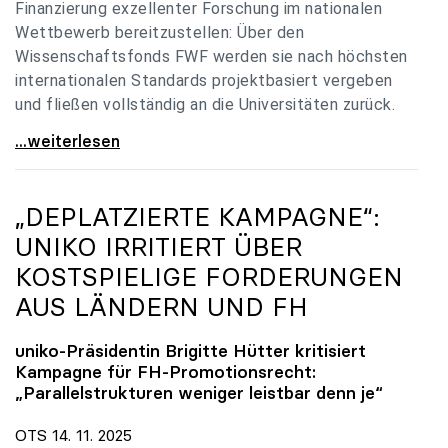
Finanzierung exzellenter Forschung im nationalen
Wettbewerb bereitzustellen: Über den
Wissenschaftsfonds FWF werden sie nach höchsten
internationalen Standards projektbasiert vergeben
und fließen vollständig an die Universitäten zurück.
Gemeinsam für einen starken Wissenschafts- und
...weiterlesen
„DEPLATZIERTE KAMPAGNE“:
UNIKO
IRRITIERT ÜBER
KOSTSPIELIGE FORDERUNGEN
AUS LÄNDERN UND FH
uniko
-Präsidentin Brigitte Hütter kritisiert
Kampagne für FH-Promotionsrecht:
„Parallelstrukturen weniger leistbar denn je“
OTS 14. 11. 2025