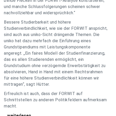
blinde Flecken in der FORWIT-Analyse konstatieren,
und manche Schlussfolgerungen scheinen schwer
nachvollziehbar und widersprüchlich.“
Bessere Studierbarkeit und höhere
Studienverbindlichkeit, wie sie der FORWIT anspricht,
sind auch aus uniko-Sicht drängende Themen. Die
uniko hat dazu mehrfach die Einführung eines
Grundstipendiums mit Leistungskomponente
angeregt. „Ein faires Modell der Studienfinanzierung,
das es allen Studierenden ermöglicht, ein
Grundstudium ohne verzögernde Erwerbstätigkeit zu
absolvieren, Hand in Hand mit einem Rechtsrahmen
für eine höhere Studienverbindlichkeit können wir
mittragen“, sagt Hütter.
Erfreulich ist auch, dass der FORWIT auf
Schnittstellen zu anderen Politikfeldern aufmerksam
macht.
uniko zu FORWIT-Analyse: Wichtige Themen
...weiterlesen