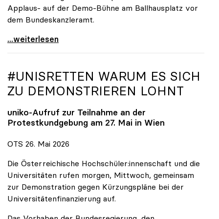
Applaus- auf der Demo-Bühne am Ballhausplatz vor
dem Bundeskanzleramt.
\"Wir nehmen es nicht hin\": Rede von
...weiterlesen
#UNISRETTEN WARUM ES SICH
ZU DEMONSTRIEREN LOHNT
uniko
-Aufruf zur Teilnahme an der
Protestkundgebung am 27. Mai in Wien
OTS 26. Mai 2026
Die Österreichische Hochschüler:innenschaft und die
Universitäten rufen morgen, Mittwoch, gemeinsam
zur Demonstration gegen Kürzungspläne bei der
Universitätenfinanzierung auf.
Das Vorhaben der Bundesregierung, den