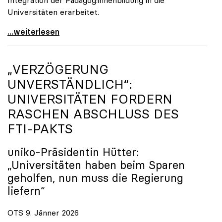
Universitäten erarbeitet.
Schools of Education an den Universitäten: Für
...weiterlesen
„VERZÖGERUNG
UNVERSTÄNDLICH“:
UNIVERSITÄTEN FORDERN
RASCHEN ABSCHLUSS DES
FTI-PAKTS
uniko
-Präsidentin Hütter:
„Universitäten haben beim Sparen
geholfen, nun muss die Regierung
liefern“
OTS 9. Jänner 2026