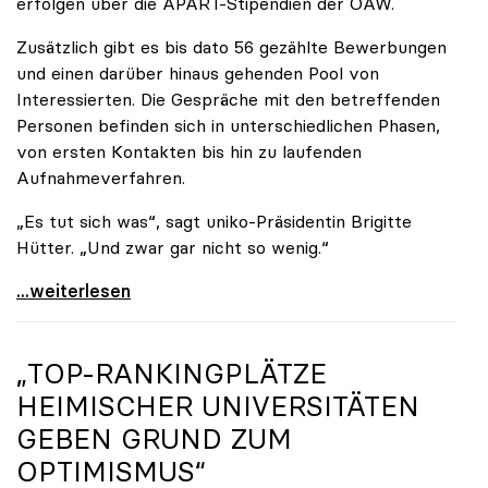
erfolgen über die APART-Stipendien der ÖAW.
Zusätzlich gibt es bis dato 56 gezählte Bewerbungen
und einen darüber hinaus gehenden Pool von
Interessierten. Die Gespräche mit den betreffenden
Personen befinden sich in unterschiedlichen Phasen,
von ersten Kontakten bis hin zu laufenden
Aufnahmeverfahren.
„Es tut sich was“, sagt uniko-Präsidentin Brigitte
Hütter. „Und zwar gar nicht so wenig.“
Reges Interesse von US-Forscher:innen an
...weiterlesen
„TOP-RANKINGPLÄTZE
HEIMISCHER UNIVERSITÄTEN
GEBEN GRUND ZUM
OPTIMISMUS“