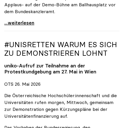
Applaus- auf der Demo-Bühne am Ballhausplatz vor
dem Bundeskanzleramt.
\"Wir nehmen es nicht hin\": Rede von
...weiterlesen
#UNISRETTEN WARUM ES SICH
ZU DEMONSTRIEREN LOHNT
uniko
-Aufruf zur Teilnahme an der
Protestkundgebung am 27. Mai in Wien
OTS 26. Mai 2026
Die Österreichische Hochschüler:innenschaft und die
Universitäten rufen morgen, Mittwoch, gemeinsam
zur Demonstration gegen Kürzungspläne bei der
Universitätenfinanzierung auf.
Das Vorhaben der Bundesregierung, den