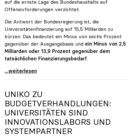
auf die ernste Lage des Bundeshaushalts auf
Offensivforderungen verzichtet.
Die Antwort der Bundesregierung ist, die
Universitätenfinanzierung auf 15,5 Milliarden zu
kürzen. Das bedeutet ein Minus von sechs Prozent
gegenüber der Ausgangsbasis und
ein Minus von 2,5
Milliarden oder 13,9 Prozent gegenüber dem
tatsächlichen Finanzierungsbedarf
.
\"Österreich ist für die heimischen Universitäten
...weiterlesen
UNIKO
ZU
BUDGETVERHANDLUNGEN:
UNIVERSITÄTEN SIND
INNOVATIONSLABORS UND
SYSTEMPARTNER