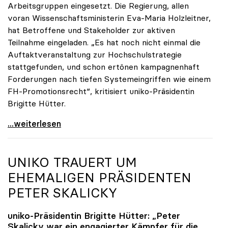
Arbeitsgruppen eingesetzt. Die Regierung, allen
voran Wissenschaftsministerin Eva-Maria Holzleitner,
hat Betroffene und Stakeholder zur aktiven
Teilnahme eingeladen. „Es hat noch nicht einmal die
Auftaktveranstaltung zur Hochschulstrategie
stattgefunden, und schon ertönen kampagnenhaft
Forderungen nach tiefen Systemeingriffen wie einem
FH-Promotionsrecht“, kritisiert uniko-Präsidentin
Brigitte Hütter.
„Deplatzierte Kampagne“: uniko irritiert über
...weiterlesen
UNIKO
TRAUERT UM
EHEMALIGEN PRÄSIDENTEN
PETER SKALICKY
uniko
-Präsidentin Brigitte Hütter: „Peter
Skalicky war ein engagierter Kämpfer für die