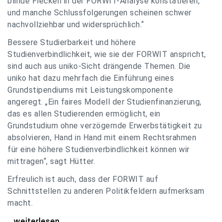
blinde Flecken in der FORWIT-Analyse konstatieren,
und manche Schlussfolgerungen scheinen schwer
nachvollziehbar und widersprüchlich.“
Bessere Studierbarkeit und höhere
Studienverbindlichkeit, wie sie der FORWIT anspricht,
sind auch aus uniko-Sicht drängende Themen. Die
uniko hat dazu mehrfach die Einführung eines
Grundstipendiums mit Leistungskomponente
angeregt. „Ein faires Modell der Studienfinanzierung,
das es allen Studierenden ermöglicht, ein
Grundstudium ohne verzögernde Erwerbstätigkeit zu
absolvieren, Hand in Hand mit einem Rechtsrahmen
für eine höhere Studienverbindlichkeit können wir
mittragen“, sagt Hütter.
Erfreulich ist auch, dass der FORWIT auf
Schnittstellen zu anderen Politikfeldern aufmerksam
macht.
uniko zu FORWIT-Analyse: Wichtige Themen
...weiterlesen