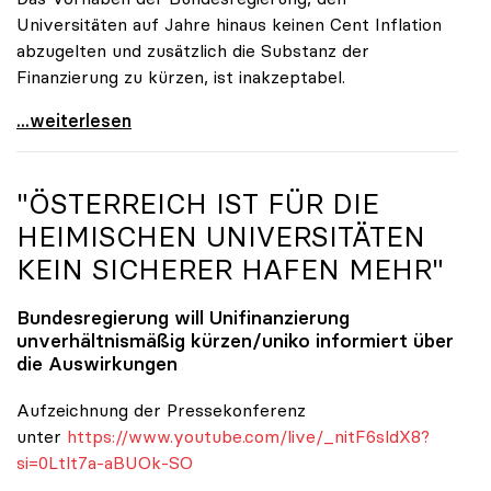
Universitäten auf Jahre hinaus keinen Cent Inflation
abzugelten und zusätzlich die Substanz der
Finanzierung zu kürzen, ist inakzeptabel.
#UnisRetten Warum es sich zu demonstrieren lohnt
...weiterlesen
"ÖSTERREICH IST FÜR DIE
HEIMISCHEN UNIVERSITÄTEN
KEIN SICHERER HAFEN MEHR"
Bundesregierung will Unifinanzierung
unverhältnismäßig kürzen/
uniko
informiert über
die Auswirkungen
Aufzeichnung der Pressekonferenz
unter
https://www.youtube.com/live/_nitF6sldX8?
si=0Ltlt7a-aBUOk-SO