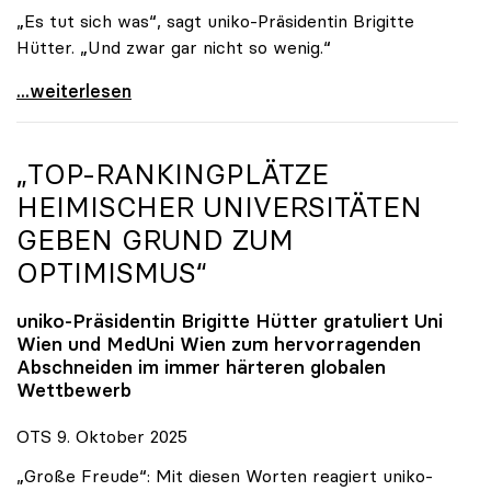
„Es tut sich was“, sagt uniko-Präsidentin Brigitte
Hütter. „Und zwar gar nicht so wenig.“
Reges Interesse von US-Forscher:innen an
...weiterlesen
„TOP-RANKINGPLÄTZE
HEIMISCHER UNIVERSITÄTEN
GEBEN GRUND ZUM
OPTIMISMUS“
uniko
-Präsidentin Brigitte Hütter gratuliert Uni
Wien und MedUni Wien zum hervorragenden
Abschneiden im immer härteren globalen
Wettbewerb
OTS 9. Oktober 2025
„Große Freude“: Mit diesen Worten reagiert uniko-