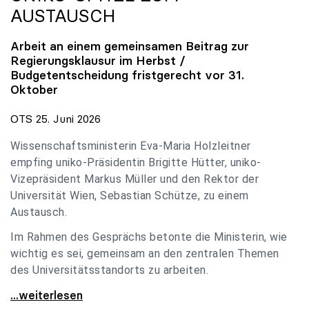
AUSTAUSCH
Arbeit an einem gemeinsamen Beitrag zur
Regierungsklausur im Herbst /
Budgetentscheidung fristgerecht vor 31.
Oktober
OTS 25. Juni 2026
Wissenschaftsministerin Eva-Maria Holzleitner
empfing uniko-Präsidentin Brigitte Hütter, uniko-
Vizepräsident Markus Müller und den Rektor der
Universität Wien, Sebastian Schütze, zu einem
Austausch.
Im Rahmen des Gesprächs betonte die Ministerin, wie
wichtig es sei, gemeinsam an den zentralen Themen
des Universitätsstandorts zu arbeiten.
Holzleitner empfing uniko-Spitze zum Austausch
...weiterlesen