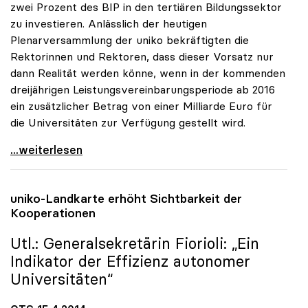
zwei Prozent des BIP in den tertiären Bildungssektor
zu investieren. Anlässlich der heutigen
Plenarversammlung der uniko bekräftigten die
Rektorinnen und Rektoren, dass dieser Vorsatz nur
dann Realität werden könne, wenn in der kommenden
dreijährigen Leistungsvereinbarungsperiode ab 2016
ein zusätzlicher Betrag von einer Milliarde Euro für
die Universitäten zur Verfügung gestellt wird.
uniko zu Zwei-Prozent-BIP-Ziel: Nur mit
...weiterlesen
uniko
-Landkarte erhöht Sichtbarkeit der
Kooperationen
Utl.: Generalsekretärin Fiorioli: „Ein
Indikator der Effizienz autonomer
Universitäten“