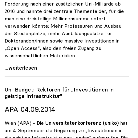
Forderung nach einer zusätzlichen Uni-Milliarde ab
2016 und nannte drei zentrale Themenfelder, für die
man eine dreistellige Millionensumme sofort
verwenden könnte: Mehr Professuren und Ausbau
der Studienplätze, mehr Ausbildungsplätze für
Doktoranden/innen sowie massive Investitionen in
„Open Access“, also den freien Zugang zu
wissenschaftlichen Materialien.
uniko will Investitionen in mehr Studienplätze,
...weiterlesen
Uni-Budget: Rektoren für „Investitionen in
geistige Infrastruktur"
APA 04.09.2014
Wien (APA) - Die
Universitätenkonferenz (uniko)
hat
am 4. September die Regierung zu „Investitionen in
die geistige Infrastruktur des Landes" aufgerufen. Die