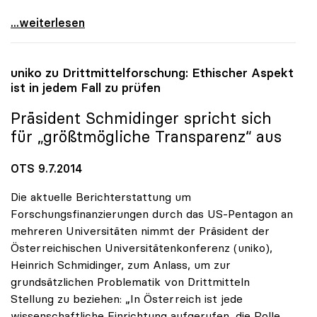
uniko pocht auf zusätzliche Milliarde für die
...weiterlesen
uniko
zu Drittmittelforschung: Ethischer Aspekt
ist in jedem Fall zu prüfen
Präsident Schmidinger spricht sich
für „größtmögliche Transparenz“ aus
OTS 9.7.2014
Die aktuelle Berichterstattung um
Forschungsfinanzierungen durch das US-Pentagon an
mehreren Universitäten nimmt der Präsident der
Österreichischen Universitätenkonferenz (uniko),
Heinrich Schmidinger, zum Anlass, um zur
grundsätzlichen Problematik von Drittmitteln
Stellung zu beziehen: „In Österreich ist jede
wissenschaftliche Einrichtung aufgerufen, die Rolle