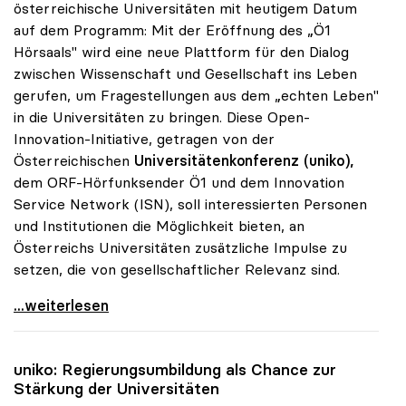
österreichische Universitäten mit heutigem Datum
auf dem Programm: Mit der Eröffnung des „Ö1
Hörsaals" wird eine neue Plattform für den Dialog
zwischen Wissenschaft und Gesellschaft ins Leben
gerufen, um Fragestellungen aus dem „echten Leben"
in die Universitäten zu bringen. Diese Open-
Innovation-Initiative, getragen von der
Österreichischen
Universitätenkonferenz (uniko),
dem ORF-Hörfunksender Ö1 und dem Innovation
Service Network (ISN), soll interessierten Personen
und Institutionen die Möglichkeit bieten, an
Österreichs Universitäten zusätzliche Impulse zu
setzen, die von gesellschaftlicher Relevanz sind.
uniko und ORF-Radio eröffnen „Ö1-Hörsaal\"
...weiterlesen
uniko
: Regierungsumbildung als Chance zur
Stärkung der Universitäten