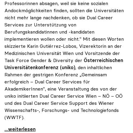
Professorinnen absagen, weil sie keine sozialen
Andockmöglichkeiten finden, sollten die Universitäten
nicht mehr lange nachdenken, ob sie Dual Career
Services zur Unterstützung von
Berufungskandidatinnen und -kandidaten
implementieren wollen oder nicht." Mit diesen Worten
skizzierte Karin Gutiérrez-Lobos, Vizerektorin an der
Medizinischen Universität Wien und Vorsitzende der
Task Force Gender & Diversity der
Österreichischen
Universitätenkonferenz (uniko)
, den inhaltlichen
Rahmen der gestrigen Konferenz „Gemeinsam
erfolgreich – Dual Career Services für
AkademikerInnen", eine Veranstaltung des von der
uniko initiierten Dual Career Service Wien – NÖ – OÖ
und des Dual Career Service Support des Wiener
Wissenschafts-, Forschungs- und Technologiefonds
(WWTF).
uniko forciert Dual Career Service für
...weiterlesen