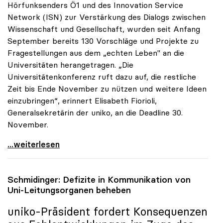
Hörfunksenders Ö1 und des Innovation Service
Network (ISN) zur Verstärkung des Dialogs zwischen
Wissenschaft und Gesellschaft, wurden seit Anfang
September bereits 130 Vorschläge und Projekte zu
Fragestellungen aus dem „echten Leben" an die
Universitäten herangetragen. „Die
Universitätenkonferenz ruft dazu auf, die restliche
Zeit bis Ende November zu nützen und weitere Ideen
einzubringen“, erinnert Elisabeth Fiorioli,
Generalsekretärin der uniko, an die Deadline 30.
November.
Ö1-Hörsaal: Bisher 130 Ideen zum Dialog mit
...weiterlesen
Schmidinger: Defizite in Kommunikation von
Uni-Leitungsorganen beheben
uniko
-Präsident fordert Konsequenzen