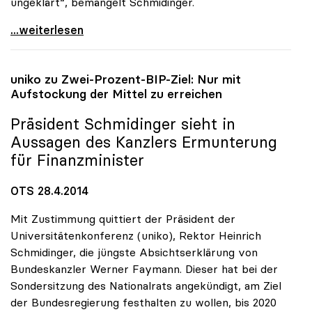
ungeklärt“, bemängelt Schmidinger.
uniko zu Budgetrede: „Längerfristige Perspektive
...weiterlesen
uniko
zu Zwei-Prozent-BIP-Ziel: Nur mit
Aufstockung der Mittel zu erreichen
Präsident Schmidinger sieht in
Aussagen des Kanzlers Ermunterung
für Finanzminister
OTS 28.4.2014
Mit Zustimmung quittiert der Präsident der
Universitätenkonferenz (uniko), Rektor Heinrich
Schmidinger, die jüngste Absichtserklärung von
Bundeskanzler Werner Faymann. Dieser hat bei der
Sondersitzung des Nationalrats angekündigt, am Ziel
der Bundesregierung festhalten zu wollen, bis 2020