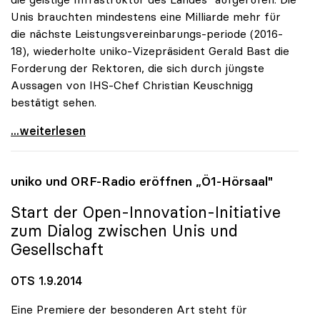
Unis brauchten mindestens eine Milliarde mehr für
die nächste Leistungsvereinbarungs-periode (2016-
18), wiederholte uniko-Vizepräsident Gerald Bast die
Forderung der Rektoren, die sich durch jüngste
Aussagen von IHS-Chef Christian Keuschnigg
bestätigt sehen.
Uni-Budget: Rektoren für „Investitionen in
...weiterlesen
uniko
und ORF-Radio eröffnen „Ö1-Hörsaal"
Start der Open-Innovation-Initiative
zum Dialog zwischen Unis und
Gesellschaft
OTS 1.9.2014
Eine Premiere der besonderen Art steht für