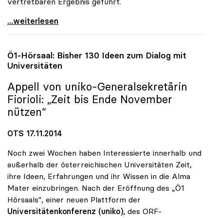
vertretbaren Ergebnis geführt.
UG-Novelle: uniko begrüsst konstruktive Haltung
...weiterlesen
Ö1-Hörsaal: Bisher 130 Ideen zum Dialog mit
Universitäten
Appell von
uniko
-Generalsekretärin
Fiorioli: „Zeit bis Ende November
nützen“
OTS 17.11.2014
Noch zwei Wochen haben Interessierte innerhalb und
außerhalb der österreichischen Universitäten Zeit,
ihre Ideen, Erfahrungen und ihr Wissen in die Alma
Mater einzubringen. Nach der Eröffnung des „Ö1
Hörsaals", einer neuen Plattform der
Universitätenkonferenz (uniko),
des ORF-