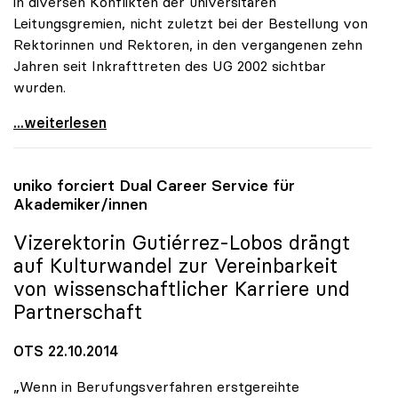
in diversen Konflikten der universitären
Leitungsgremien, nicht zuletzt bei der Bestellung von
Rektorinnen und Rektoren, in den vergangenen zehn
Jahren seit Inkrafttreten des UG 2002 sichtbar
wurden.
Schmidinger: Defizite in Kommunikation von
...weiterlesen
uniko
forciert Dual Career Service für
Akademiker/innen
Vizerektorin Gutiérrez-Lobos drängt
auf Kulturwandel zur Vereinbarkeit
von wissenschaftlicher Karriere und
Partnerschaft
OTS 22.10.2014
„Wenn in Berufungsverfahren erstgereihte