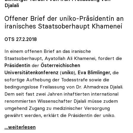
Djalali
Offener Brief der
uniko
-Präsidentin an
iranisches Staatsoberhaupt Khamenei
OTS 27.2.2018
In einem offenen Brief an das iranische
Staatsoberhaupt, Ayatollah Ali Khamenei, fordert die
Präsidentin
der
Österreichischen
Universitätenkonferenz
(
uniko
),
Eva Blimlinger,
die
sofortige Aufhebung der Todesstrafe sowie die
bedingungslose Freilassung von Dr. Ahmadreza Djalali.
Dem seit fast zwei Jahren inhaftierten international
renommierten Wissenschafter Djalali müsse zudem
umgehend Zugang zu medizinischer Versorgung
gewährt werden, erklärt die Präsidentin der uniko.
Blimlinger fordert von Iran Freilassung von
...weiterlesen