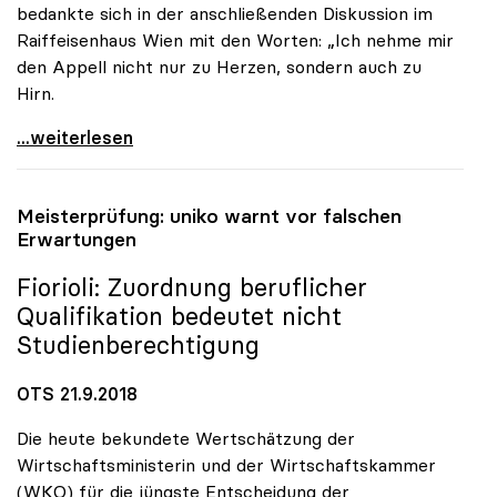
bedankte sich in der anschließenden Diskussion im
Raiffeisenhaus Wien mit den Worten: „Ich nehme mir
den Appell nicht nur zu Herzen, sondern auch zu
Hirn.
Hochschulpolitik in Umbruchzeiten: Badelt-Appell
...weiterlesen
Meisterprüfung:
uniko
warnt vor falschen
Erwartungen
Fiorioli: Zuordnung beruflicher
Qualifikation bedeutet nicht
Studienberechtigung
OTS 21.9.2018
Die heute bekundete Wertschätzung der
Wirtschaftsministerin und der Wirtschaftskammer
(WKO) für die jüngste Entscheidung der