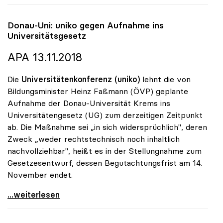
Donau-Uni:
uniko
gegen Aufnahme ins
Universitätsgesetz
APA 13.11.2018
Die
Universitätenkonferenz (uniko)
lehnt die von
Bildungsminister Heinz Faßmann (ÖVP) geplante
Aufnahme der Donau-Universität Krems ins
Universitätengesetz (UG) zum derzeitigen Zeitpunkt
ab. Die Maßnahme sei „in sich widersprüchlich", deren
Zweck „weder rechtstechnisch noch inhaltlich
nachvollziehbar", heißt es in der Stellungnahme zum
Gesetzesentwurf, dessen Begutachtungsfrist am 14.
November endet.
Donau-Uni: uniko gegen Aufnahme ins
...weiterlesen