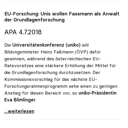
EU-Forschung: Unis wollen Fassmann als Anwalt
der Grundlagenforschung
APA 4.7.2018
Die
Universitätenkonferenz (uniko)
will
Bildungsminister Heinz Faßmann (ÖVP) dafür
gewinnen, während des österreichischen EU-
Ratsvorsitzes eine stärkere Erhöhung der Mittel für
die Grundlagenforschung durchzusetzen. Der
Kommissionsvorschlag für das nächste EU-
Forschungsrahmenprogramm sehe einen zu geringen
Anstieg für diesen Bereich vor, so
uniko-Präsidentin
Eva Blimlinger
.
EU-Forschung: Unis wollen Fassmann als Anwalt der
...weiterlesen