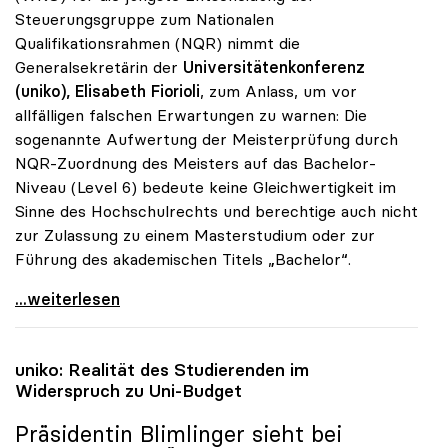
Steuerungsgruppe zum Nationalen
Qualifikationsrahmen (NQR) nimmt die
Generalsekretärin der
Universitätenkonferenz
(uniko), Elisabeth Fiorioli
, zum Anlass, um vor
allfälligen falschen Erwartungen zu warnen: Die
sogenannte Aufwertung der Meisterprüfung durch
NQR-Zuordnung des Meisters auf das Bachelor-
Niveau (Level 6) bedeute keine Gleichwertigkeit im
Sinne des Hochschulrechts und berechtige auch nicht
zur Zulassung zu einem Masterstudium oder zur
Führung des akademischen Titels „Bachelor“.
Meisterprüfung: uniko warnt vor falschen
...weiterlesen
uniko
: Realität des Studierenden im
Widerspruch zu Uni-Budget
Präsidentin Blimlinger sieht bei