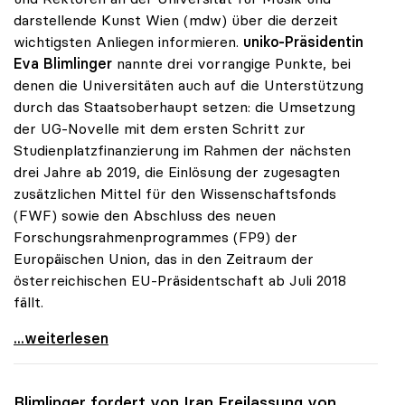
darstellende Kunst Wien (mdw) über die derzeit
wichtigsten Anliegen informieren.
uniko-Präsidentin
Eva Blimlinger
nannte drei vorrangige Punkte, bei
denen die Universitäten auch auf die Unterstützung
durch das Staatsoberhaupt setzen: die Umsetzung
der UG-Novelle mit dem ersten Schritt zur
Studienplatzfinanzierung im Rahmen der nächsten
drei Jahre ab 2019, die Einlösung der zugesagten
zusätzlichen Mittel für den Wissenschaftsfonds
(FWF) sowie den Abschluss des neuen
Forschungsrahmenprogrammes (FP9) der
Europäischen Union, das in den Zeitraum der
österreichischen EU-Präsidentschaft ab Juli 2018
fällt.
Bundespräsident Van der Bellen erstmals zu Gast
...weiterlesen
Blimlinger fordert von Iran Freilassung von