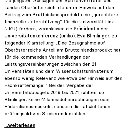
Die jüngsten Aussagen der Spitzenvertreter des
Landes Oberösterreich, die unter Hinweis auf den
Beitrag zum Bruttoinlandsprodukt eine „gerechtere
finanzielle Unterstützung“ für die Universität Linz
(JKU) fordern, veranlassen die
Präsidentin
der
Universitätenkonferenz (uniko), Eva Blimlinger
, zu
folgender Klarstellung: „Eine Bezugnahme auf
Oberösterreichs Anteil am Bruttoinlandsprodukt hat
für die kommenden Verhandlungen der
Leistungsvereinbarungen zwischen den 21
Universitäten und dem Wissenschaftsministerium
ebenso wenig Relevanz wie etwa der Hinweis auf den
Fachkräftemangel.“ Bei der Vergabe der
Universitätsbudgets 2019 bis 2021 zählten, so
Blimlinger, keine Milchmädchenrechnungen oder
Föderalismusmuskeln, sondern die tatsächlichen
prüfungsaktiven Studierendenzahlen.
Blimlinger: „Regionaler BIP-Anteil ist für
...weiterlesen