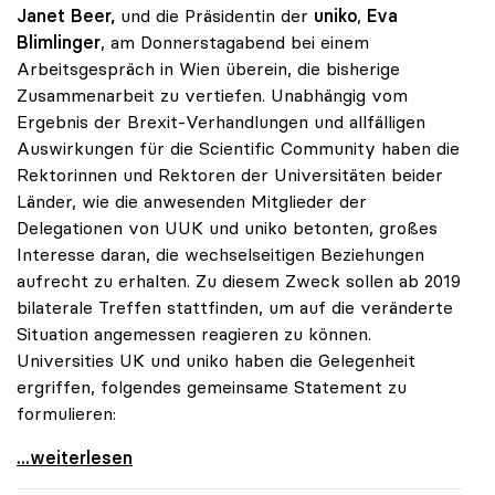
Janet Beer,
und die Präsidentin der
uniko
,
Eva
Blimlinger
, am Donnerstagabend bei einem
Arbeitsgespräch in Wien überein, die bisherige
Zusammenarbeit zu vertiefen. Unabhängig vom
Ergebnis der Brexit-Verhandlungen und allfälligen
Auswirkungen für die Scientific Community haben die
Rektorinnen und Rektoren der Universitäten beider
Länder, wie die anwesenden Mitglieder der
Delegationen von UUK und uniko betonten, großes
Interesse daran, die wechselseitigen Beziehungen
aufrecht zu erhalten. Zu diesem Zweck sollen ab 2019
bilaterale Treffen stattfinden, um auf die veränderte
Situation angemessen reagieren zu können.
Universities UK und uniko haben die Gelegenheit
ergriffen, folgendes gemeinsame Statement zu
formulieren:
Brexit: Universities UK und uniko wollen
...weiterlesen