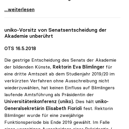
uniko-Empfehlung zu Studienbeiträgen von
...weiterlesen
uniko
-Vorsitz von Senatsentscheidung der
Akademie unberührt
OTS 16.5.2018
Die gestrige Entscheidung des Senats der Akademie
der bildenden Künste,
Rektorin Eva Blimlinger
für
eine dritte Amtszeit ab dem Studienjahr 2019/20 im
verkürzten Verfahren ohne Ausschreibung nicht
wiederzuwählen, hat keinen Einfluss auf Blimlingers
laufende Amtsführung als Präsidentin der
Universitätenkonferenz (uniko).
Dies hält
uniko-
Generalsekretärin Elisabeth Fiorioli
fest. Rektorin
Blimlinger wurde für eine zweijährige
Funktionsperiode bis Ende 2019 gewählt. Im Falle
eines vorzeitigen Ausscheidens einer Präsidentin /