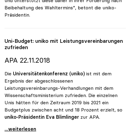
und unterstützt diese daher in ihrer Forderung nach
Beibehaltung des Wahltermins“, betont die uniko-
Präsidentin.
Uni-Budget:
uniko
mit Leistungsvereinbarungen
zufrieden
APA 22.11.2018
Die
Universitätenkonferenz (uniko)
ist mit dem
Ergebnis der abgeschlossenen
Leistungsvereinbarungs-Verhandlungen mit dem
Wissenschaftsministerium zufrieden. Die einzelnen
Unis hätten für den Zeitraum 2019 bis 2021 ein
Budgetplus zwischen acht und 18 Prozent erzielt, so
uniko-Präsidentin Eva Blimlinger
zur APA.
Uni-Budget: uniko mit Leistungsvereinbarungen
...weiterlesen