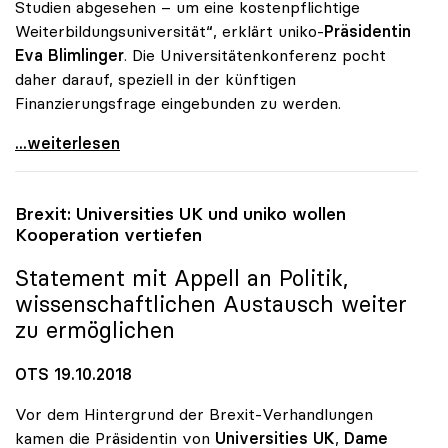
Studien abgesehen – um eine kostenpflichtige
Weiterbildungsuniversität“, erklärt uniko-
Präsidentin
Eva Blimlinger
. Die Universitätenkonferenz pocht
daher darauf, speziell in der künftigen
Finanzierungsfrage eingebunden zu werden.
Blimlinger zu Donauuni Krems: „uniko in Ausbau
...weiterlesen
Brexit: Universities UK und
uniko
wollen
Kooperation vertiefen
Statement mit Appell an Politik,
wissenschaftlichen Austausch weiter
zu ermöglichen
OTS 19.10.2018
Vor dem Hintergrund der Brexit-Verhandlungen
kamen die Präsidentin von
Universities UK
,
Dame