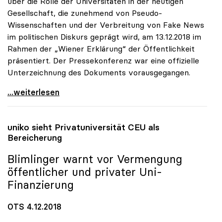
über die Rolle der Universitäten in der heutigen
Gesellschaft, die zunehmend von Pseudo-
Wissenschaften und der Verbreitung von Fake News
im politischen Diskurs geprägt wird, am 13.12.2018 im
Rahmen der „Wiener Erklärung“ der Öffentlichkeit
präsentiert. Der Pressekonferenz war eine offizielle
Unterzeichnung des Dokuments vorausgegangen.
Sorge um Bedrohung der wissenschaftlichen Freiheit
...weiterlesen
uniko
sieht Privatuniversität CEU als
Bereicherung
Blimlinger warnt vor Vermengung
öffentlicher und privater Uni-
Finanzierung
OTS 4.12.2018