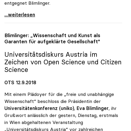
entgegnet Blimlinger.
uniko: Realität des Studierenden im Widerspruch zu
...weiterlesen
Blimlinger: „Wissenschaft und Kunst als
Garanten für aufgeklärte Gesellschaft"
Universitätsdiskurs Austria im
Zeichen von Open Science und Citizen
Science
OTS 12.9.2018
Mit einem Plädoyer für die „freie und unabhängige
Wissenschaft“ beschloss die Präsidentin der
Universitätenkonferenz (uniko)
,
Eva Blimlinger
, ihr
Grußwort anlässlich der gestern, Dienstag, erstmals
in Wien abgehaltenen Veranstaltung
„Universitätsdiskurs Austria“ vor zahlreichen