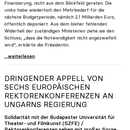
Finanzierung, nicht aus dem Blickfeld geraten. Die
uniko habe wiederholt den Mehrbedarf für die
nächste Budgetperiode, nämlich 2,1 Milliarden Euro,
öffentlich deponiert. Aus dem bisher fehlenden
Widerhall der zuständigen Ministerien ziehe sie den
Schluss, „dass die Notwendigkeit nicht angezweifelt
wird“, erklärte die Präsidentin.
Seidler zu finanziellem Mehrbedarf: „Bisher keine
...weiterlesen
DRINGENDER APPELL VON
SECHS EUROPÄISCHEN
REKTORENKONFERENZEN AN
UNGARNS REGIERUNG
Solidarität mit der Budapester Universität für
Theater- und Filmkunst (SZFE) /
Rektorenkonferenzen sehen mit großer Sorge