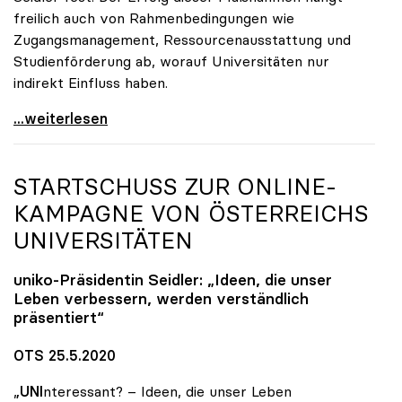
freilich auch von Rahmenbedingungen wie
Zugangsmanagement, Ressourcenausstattung und
Studienförderung ab, worauf Universitäten nur
indirekt Einfluss haben.
Seidler: Erfolgreiches Studieren ist im ureigenen
...weiterlesen
STARTSCHUSS ZUR ONLINE-
KAMPAGNE VON ÖSTERREICHS
UNIVERSITÄTEN
uniko
-Präsidentin Seidler: „Ideen, die unser
Leben verbessern, werden verständlich
präsentiert“
OTS 25.5.2020
„
UNI
nteressant? – Ideen, die unser Leben