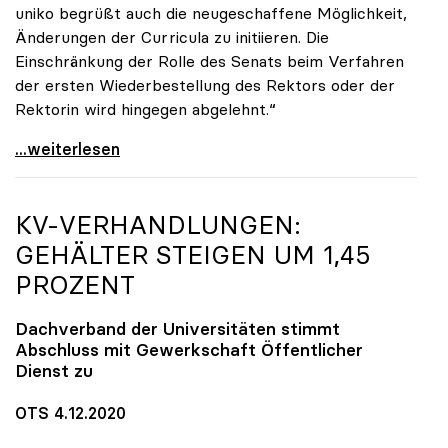
uniko begrüßt auch die neugeschaffene Möglichkeit,
Änderungen der Curricula zu initiieren. Die
Einschränkung der Rolle des Senats beim Verfahren
der ersten Wiederbestellung des Rektors oder der
Rektorin wird hingegen abgelehnt.“
UG-Novelle: Ja zu Mindeststudienleistung, nein zu
...weiterlesen
KV-VERHANDLUNGEN:
GEHÄLTER STEIGEN UM 1,45
PROZENT
Dachverband der Universitäten stimmt
Abschluss mit Gewerkschaft Öffentlicher
Dienst zu
OTS 4.12.2020