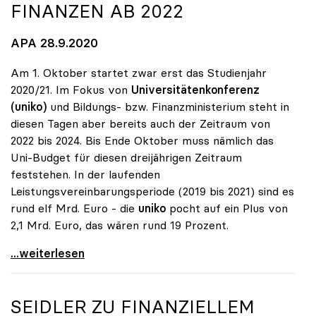
FINANZEN AB 2022
APA 28.9.2020
Am 1. Oktober startet zwar erst das Studienjahr
2020/21. Im Fokus von
Universitätenkonferenz
(uniko)
und Bildungs- bzw. Finanzministerium steht in
diesen Tagen aber bereits auch der Zeitraum von
2022 bis 2024. Bis Ende Oktober muss nämlich das
Uni-Budget für diesen dreijährigen Zeitraum
feststehen. In der laufenden
Leistungsvereinbarungsperiode (2019 bis 2021) sind es
rund elf Mrd. Euro - die
uniko
pocht auf ein Plus von
2,1 Mrd. Euro, das wären rund 19 Prozent.
Uni-Budget: Ringen um Finanzen ab 2022
...weiterlesen
SEIDLER ZU FINANZIELLEM