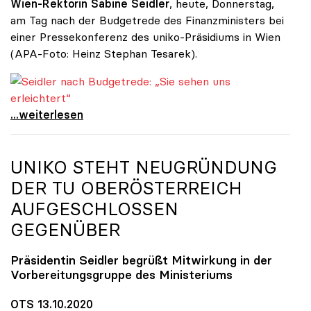
Wien-Rektorin Sabine Seidler
, heute, Donnerstag,
am Tag nach der Budgetrede des Finanzministers bei
einer Pressekonferenz des uniko-Präsidiums in Wien
(APA-Foto: Heinz Stephan Tesarek).
Seidler nach Budgetrede: „Sie sehen uns erleichtert“
Seidler nach Budgetrede: „Sie sehen uns
...weiterlesen
UNIKO
STEHT NEUGRÜNDUNG
DER TU OBERÖSTERREICH
AUFGESCHLOSSEN
GEGENÜBER
Präsidentin Seidler begrüßt Mitwirkung in der
Vorbereitungsgruppe des Ministeriums
OTS 13.10.2020