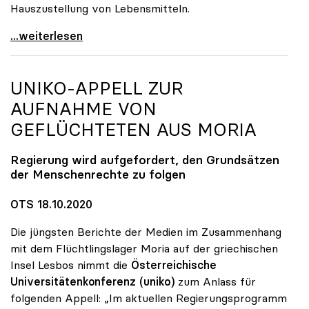
Hauszustellung von Lebensmitteln.
Online-Kampagne „UNInteressant?“ legt Fokus auf
...weiterlesen
UNIKO
-APPELL ZUR
AUFNAHME VON
GEFLÜCHTETEN AUS MORIA
Regierung wird aufgefordert, den Grundsätzen
der Menschenrechte zu folgen
OTS 18.10.2020
Die jüngsten Berichte der Medien im Zusammenhang
mit dem Flüchtlingslager Moria auf der griechischen
Insel Lesbos nimmt die
Österreichische
Universitätenkonferenz
(uniko)
zum Anlass für
folgenden Appell: „Im aktuellen Regierungsprogramm