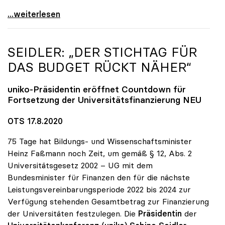
Seidler zu geplanter TU Linz: Muss im neuen
...weiterlesen
SEIDLER: „DER STICHTAG FÜR
DAS BUDGET RÜCKT NÄHER“
uniko
-Präsidentin eröffnet Countdown für
Fortsetzung der Universitätsfinanzierung NEU
OTS 17.8.2020
75 Tage hat Bildungs- und Wissenschaftsminister
Heinz Faßmann noch Zeit, um gemäß § 12, Abs. 2
Universitätsgesetz 2002 – UG mit dem
Bundesminister für Finanzen den für die nächste
Leistungsvereinbarungsperiode 2022 bis 2024 zur
Verfügung stehenden Gesamtbetrag zur Finanzierung
der Universitäten festzulegen. Die
Präsidentin
der