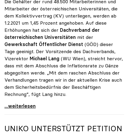
Die Gehälter der rund 48.500 Mitarbeiterinnen und
Mitarbeiter der österreichischen Universitäten, die
dem Kollektivvertrag (KV) unterliegen, werden ab
1.2.2021 um 1,45 Prozent angehoben. Auf diese
Erhöhungen hat sich der
Dachverband der
österreichischen Universitäten
mit der
Gewerkschaft Öffentlicher Dienst
(GÖD) dieser
Tage geeinigt. Der Vorsitzende des Dachverbands,
Vizerektor
Michael Lang
(WU Wien), streicht hervor,
dass mit dem Abschluss die Inflationsrate zu Gänze
abgegolten werde. „Mit dem raschen Abschluss der
Verhandlungen tragen wir in der aktuellen Krise auch
dem Sicherheitsbedürfnis der Beschäftigen
Rechnung“, fügt Lang hinzu.
KV-Verhandlungen: Gehälter steigen um 1,45 Prozent
...weiterlesen
UNIKO
UNTERSTÜTZT PETITION