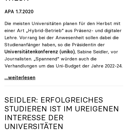
APA 1.7.2020
Die meisten Universitäten planen für den Herbst mit
einer Art „Hybrid-Betrieb“ aus Präsenz- und digitaler
Lehre. Vorrang bei der Anwesenheit sollen dabei die
Studienanfänger haben, so die Präsidentin der
Universitätenkonferenz (uniko)
, Sabine Seidler, vor
Journalisten. „Spannend“ würden auch die
Verhandlungen um das Uni-Budget der Jahre 2022-24.
Unis: Ab Herbst „hybrid\", Budget „keine g'mahte
...weiterlesen
SEIDLER: ERFOLGREICHES
STUDIEREN IST IM UREIGENEN
INTERESSE DER
UNIVERSITÄTEN