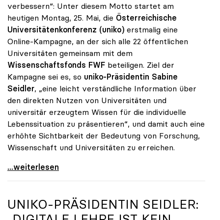
verbessern“: Unter diesem Motto startet am
heutigen Montag, 25. Mai, die
Österreichische
Universitätenkonferenz (uniko)
erstmalig eine
Online-Kampagne, an der sich alle 22 öffentlichen
Universitäten gemeinsam mit dem
Wissenschaftsfonds FWF
beteiligen. Ziel der
Kampagne sei es, so
uniko-Präsidentin Sabine
Seidler
, „eine leicht verständliche Information über
den direkten Nutzen von Universitäten und
universitär erzeugtem Wissen für die individuelle
Lebenssituation zu präsentieren“, und damit auch eine
erhöhte Sichtbarkeit der Bedeutung von Forschung,
Wissenschaft und Universitäten zu erreichen.
Startschuss zur Online-Kampagne von Österreichs
...weiterlesen
UNIKO
-PRÄSIDENTIN SEIDLER:
„DIGITALE LEHRE IST KEIN