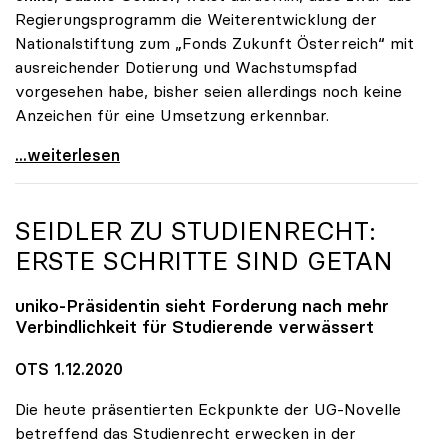
Regierungsprogramm die Weiterentwicklung der
Nationalstiftung zum „Fonds Zukunft Österreich“ mit
ausreichender Dotierung und Wachstumspfad
vorgesehen habe, bisher seien allerdings noch keine
Anzeichen für eine Umsetzung erkennbar.
uniko unterstützt Petition zu Dotierung des „Fonds
...weiterlesen
SEIDLER ZU STUDIENRECHT:
ERSTE SCHRITTE SIND GETAN
uniko
-Präsidentin sieht Forderung nach mehr
Verbindlichkeit für Studierende verwässert
OTS 1.12.2020
Die heute präsentierten Eckpunkte der UG-Novelle
betreffend das Studienrecht erwecken in der