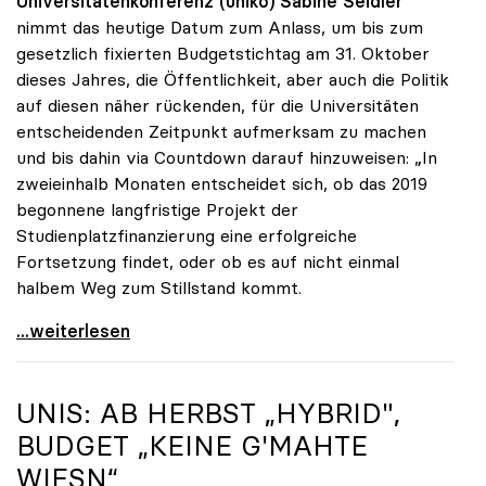
Universitätenkonferenz (uniko)
Sabine Seidler
nimmt das heutige Datum zum Anlass, um bis zum
gesetzlich fixierten Budgetstichtag am 31. Oktober
dieses Jahres, die Öffentlichkeit, aber auch die Politik
auf diesen näher rückenden, für die Universitäten
entscheidenden Zeitpunkt aufmerksam zu machen
und bis dahin via Countdown darauf hinzuweisen: „In
zweieinhalb Monaten entscheidet sich, ob das 2019
begonnene langfristige Projekt der
Studienplatzfinanzierung eine erfolgreiche
Fortsetzung findet, oder ob es auf nicht einmal
halbem Weg zum Stillstand kommt.
Seidler: „Der Stichtag für das Budget rückt näher“
...weiterlesen
UNIS: AB HERBST „HYBRID",
BUDGET „KEINE G'MAHTE
WIESN“