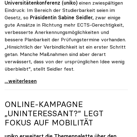
Universitätenkonferenz (uniko)
einen zwiespältigen
Eindruck: Im Bereich der Studierbarkeit seien im
Gesetz, so
Präsidentin Sabine Seidler,
zwar einige
gute Ansätze in Richtung mehr ECTS-Gerechtigkeit,
verbesserte Anerkennungsmöglichkeiten und
bessere Planbarkeit der Prüfungstermine vorhanden.
„Hinsichtlich der Verbindlichkeit ist ein erster Schritt
getan. Manche Maßnahmen sind aber derart
verwässert, dass von der ursprünglichen Idee wenig
überbleibt“, stellt Seidler fest.
Seidler zu Studienrecht: Erste Schritte sind getan
...weiterlesen
ONLINE-KAMPAGNE
„UNINTERESSANT?“ LEGT
FOKUS AUF MOBILITÄT
uniko
erweitert die Themenpalette über den