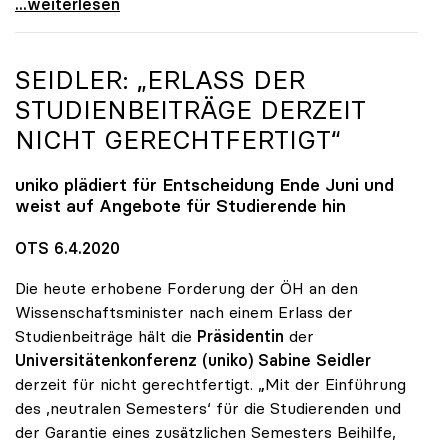
uniko-Präsidentin Seidler: „Digitale Lehre ist
...weiterlesen
SEIDLER: „ERLASS DER
STUDIENBEITRÄGE DERZEIT
NICHT GERECHTFERTIGT“
uniko
plädiert für Entscheidung Ende Juni und
weist auf Angebote für Studierende hin
OTS 6.4.2020
Die heute erhobene Forderung der ÖH an den
Wissenschaftsminister nach einem Erlass der
Studienbeiträge hält die
Präsidentin
der
Universitätenkonferenz (uniko) Sabine Seidler
derzeit für nicht gerechtfertigt. „Mit der Einführung
des ,neutralen Semesters‘ für die Studierenden und
der Garantie eines zusätzlichen Semesters Beihilfe,