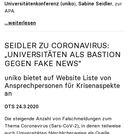
Universitätenkonferenz (uniko
),
Sabine Seidler
, zur
APA.
Universitäten setzen weiter auf Distance Learning
...weiterlesen
SEIDLER ZU CORONAVIRUS:
„UNIVERSITÄTEN ALS BASTION
GEGEN FAKE NEWS“
uniko
bietet auf Website Liste von
Ansprechpersonen für Krisenaspekte
an
OTS 24.3.2020
Die steigende Anzahl von Falschmeldungen zum
Thema Coronavirus (Sars-CoV-2), in denen teilweise
auch Universitäten fälschlicherweise als Quelle