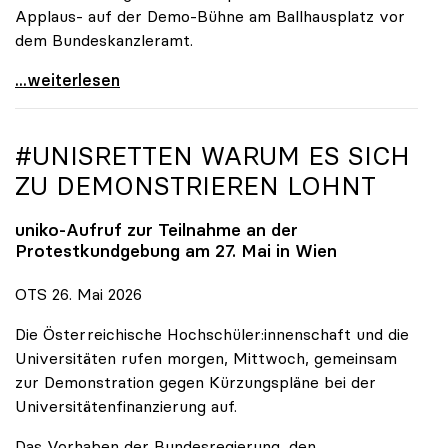
Applaus- auf der Demo-Bühne am Ballhausplatz vor
dem Bundeskanzleramt.
\"Wir nehmen es nicht hin\": Rede von
...weiterlesen
#UNISRETTEN WARUM ES SICH
ZU DEMONSTRIEREN LOHNT
uniko
-Aufruf zur Teilnahme an der
Protestkundgebung am 27. Mai in Wien
OTS 26. Mai 2026
Die Österreichische Hochschüler:innenschaft und die
Universitäten rufen morgen, Mittwoch, gemeinsam
zur Demonstration gegen Kürzungspläne bei der
Universitätenfinanzierung auf.
Das Vorhaben der Bundesregierung, den