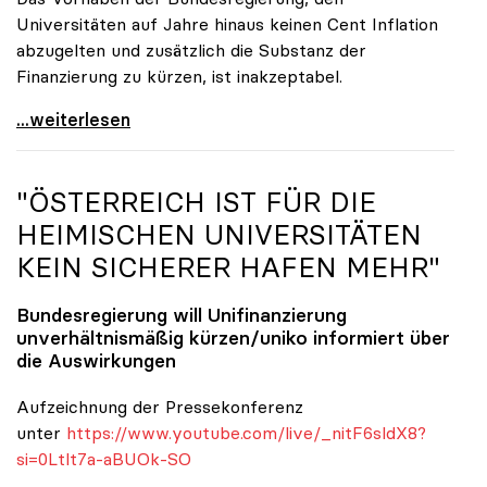
Universitäten auf Jahre hinaus keinen Cent Inflation
abzugelten und zusätzlich die Substanz der
Finanzierung zu kürzen, ist inakzeptabel.
#UnisRetten Warum es sich zu demonstrieren lohnt
...weiterlesen
"ÖSTERREICH IST FÜR DIE
HEIMISCHEN UNIVERSITÄTEN
KEIN SICHERER HAFEN MEHR"
Bundesregierung will Unifinanzierung
unverhältnismäßig kürzen/
uniko
informiert über
die Auswirkungen
Aufzeichnung der Pressekonferenz
unter
https://www.youtube.com/live/_nitF6sldX8?
si=0Ltlt7a-aBUOk-SO