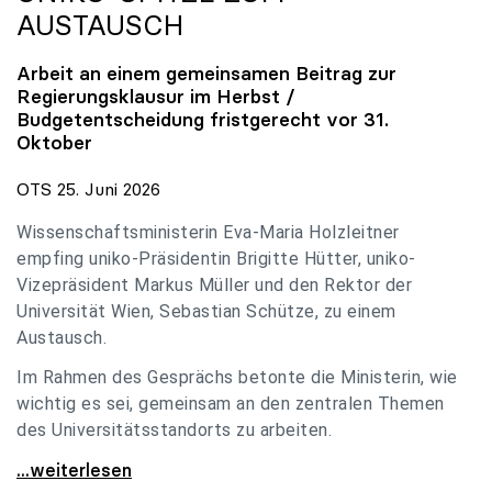
AUSTAUSCH
Arbeit an einem gemeinsamen Beitrag zur
Regierungsklausur im Herbst /
Budgetentscheidung fristgerecht vor 31.
Oktober
OTS 25. Juni 2026
Wissenschaftsministerin Eva-Maria Holzleitner
empfing uniko-Präsidentin Brigitte Hütter, uniko-
Vizepräsident Markus Müller und den Rektor der
Universität Wien, Sebastian Schütze, zu einem
Austausch.
Im Rahmen des Gesprächs betonte die Ministerin, wie
wichtig es sei, gemeinsam an den zentralen Themen
des Universitätsstandorts zu arbeiten.
Holzleitner empfing uniko-Spitze zum Austausch
...weiterlesen