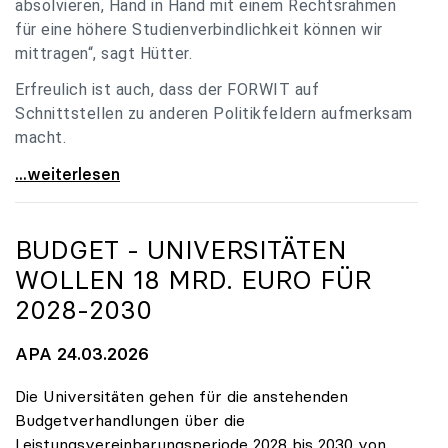
absolvieren, Hand in Hand mit einem Rechtsrahmen
für eine höhere Studienverbindlichkeit können wir
mittragen“, sagt Hütter.
Erfreulich ist auch, dass der FORWIT auf
Schnittstellen zu anderen Politikfeldern aufmerksam
macht.
uniko zu FORWIT-Analyse: Wichtige Themen
...weiterlesen
BUDGET - UNIVERSITÄTEN
WOLLEN 18 MRD. EURO FÜR
2028-2030
APA 24.03.2026
Die Universitäten gehen für die anstehenden
Budgetverhandlungen über die
Leistungsvereinbarungsperiode 2028 bis 2030 von