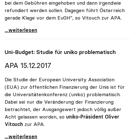
bei dem Gebühren eingehoben und dann irgendwie
refundiert werden sollen. Dagegen führt Österreich
gerade Klage vor dem EuGH", so Vitouch zur APA.
Koalition: Studiengebühren-Diskussion für uniko
...weiterlesen
Uni-Budget: Studie für
uniko
problematisch
APA 15.12.2017
Die Studie der European University Association
(EUA) zur öffentlichen Finanzierung der Unis ist für
die Universitätenkonferenz (uniko) problematisch.
Dabei sei nur die Veränderung der Finanzierung
betrachtet, der Ausgangswert jedoch völlig außer
Acht gelassen worden, so
uniko-Präsident Oliver
Vitouch
zur APA.
Uni-Budget: Studie für uniko problematisch
...weiterlesen