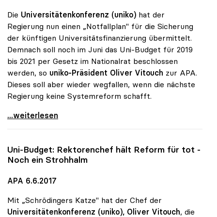
Die
Universitätenkonferenz (uniko)
hat der
Regierung nun einen „Notfallplan" für die Sicherung
der künftigen Universitätsfinanzierung übermittelt.
Demnach soll noch im Juni das Uni-Budget für 2019
bis 2021 per Gesetz im Nationalrat beschlossen
werden, so
uniko-Präsident Oliver Vitouch
zur APA.
Dieses soll aber wieder wegfallen, wenn die nächste
Regierung keine Systemreform schafft.
Uni-Budget: Rektoren übermittelten „Notfallplan\"
...weiterlesen
Uni-Budget: Rektorenchef hält Reform für tot -
Noch ein Strohhalm
APA 6.6.2017
Mit „Schrödingers Katze" hat der Chef der
Universitätenkonferenz (uniko),
Oliver Vitouch
, die