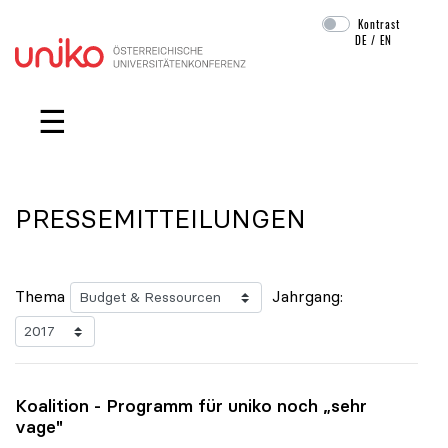
Kontrast
DE
/
EN
Navigation überspringen
☰
PRESSEMITTEILUNGEN
Thema
Jahrgang:
Koalition - Programm für
uniko
noch „sehr
vage"