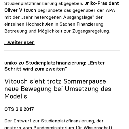
Studienplatzfinanzierung abgegeben.
uniko-Präsident
Oliver Vitouch
begründete das gegenüber der APA
mit der „sehr heterogenen Ausgangslage" der
einzelnen Hochschulen in Sachen Finanzierung,
Betreuung und Möglichkeit zur Zugangsregelung.
Vitouch zu Budget: „Standortspezifische Wertungen
...weiterlesen
uniko
zu Studienplatzfinanzierung: „Erster
Schritt wird zum zweiten“
Vitouch sieht trotz Sommerpause
neue Bewegung bei Umsetzung des
Modells
OTS 3.8.2017
Der Entwurf zur Studienplatzfinanzierung, der
gestern vom Bundesministerium für Wissenschaft,