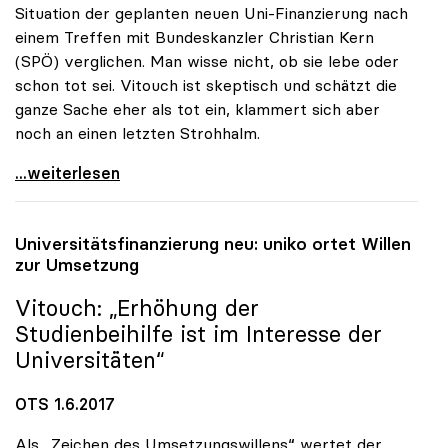
Situation der geplanten neuen Uni-Finanzierung nach
einem Treffen mit Bundeskanzler Christian Kern
(SPÖ) verglichen. Man wisse nicht, ob sie lebe oder
schon tot sei. Vitouch ist skeptisch und schätzt die
ganze Sache eher als tot ein, klammert sich aber
noch an einen letzten Strohhalm.
Uni-Budget: Rektorenchef hält Reform für tot -
...weiterlesen
Universitätsfinanzierung neu:
uniko
ortet Willen
zur Umsetzung
Vitouch: „Erhöhung der
Studienbeihilfe ist im Interesse der
Universitäten“
OTS 1.6.2017
Als „Zeichen des Umsetzungswillens“ wertet der