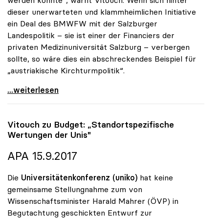
dieser unerwarteten und klammheimlichen Initiative
ein Deal des BMWFW mit der Salzburger
Landespolitik – sie ist einer der Financiers der
privaten Medizinuniversität Salzburg – verbergen
sollte, so wäre dies ein abschreckendes Beispiel für
„austriakische Kirchturmpolitik“.
uniko sieht in Zukauf von Medizinstudienplätzen
...weiterlesen
Vitouch zu Budget: „Standortspezifische
Wertungen der Unis"
APA 15.9.2017
Die
Universitätenkonferenz (uniko)
hat keine
gemeinsame Stellungnahme zum von
Wissenschaftsminister Harald Mahrer (ÖVP) in
Begutachtung geschickten Entwurf zur