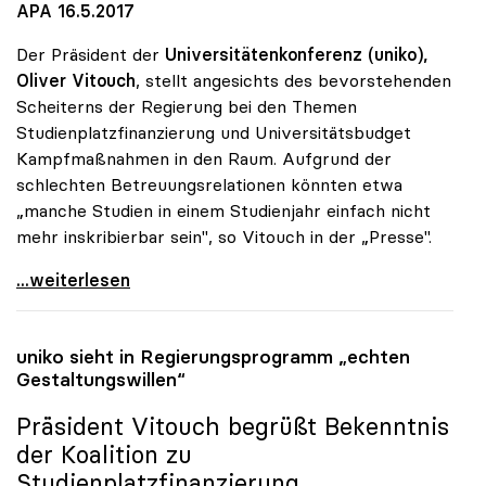
APA 16.5.2017
Der Präsident der
Universitätenkonferenz (uniko),
Oliver Vitouch
, stellt angesichts des bevorstehenden
Scheiterns der Regierung bei den Themen
Studienplatzfinanzierung und Universitätsbudget
Kampfmaßnahmen in den Raum. Aufgrund der
schlechten Betreuungsrelationen könnten etwa
„manche Studien in einem Studienjahr einfach nicht
mehr inskribierbar sein", so Vitouch in der „Presse".
Koalition: Rektoren-Chef stellt Kampfmassnahmen in
...weiterlesen
uniko
sieht in Regierungsprogramm „echten
Gestaltungswillen“
Präsident Vitouch begrüßt Bekenntnis
der Koalition zu
Studienplatzfinanzierung