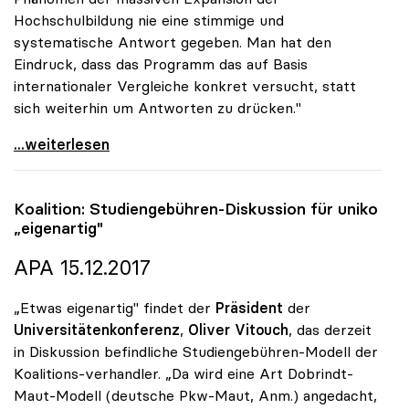
Hochschulbildung nie eine stimmige und
systematische Antwort gegeben. Man hat den
Eindruck, dass das Programm das auf Basis
internationaler Vergleiche konkret versucht, statt
sich weiterhin um Antworten zu drücken."
Koalition - Programm für uniko noch „sehr vage\"
...weiterlesen
Koalition: Studiengebühren-Diskussion für
uniko
„eigenartig"
APA 15.12.2017
„Etwas eigenartig" findet der
Präsident
der
Universitätenkonferenz
,
Oliver Vitouch
, das derzeit
in Diskussion befindliche Studiengebühren-Modell der
Koalitions-verhandler. „Da wird eine Art Dobrindt-
Maut-Modell (deutsche Pkw-Maut, Anm.) angedacht,