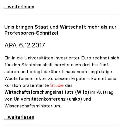
uniko fordert Stopp für Bundessubvention an
...weiterlesen
Unis bringen Staat und Wirtschaft mehr als nur
Professoren-Schnitzel
APA 6.12.2017
Ein in die Universitäten investierter Euro rechnet sich
für den Staatshaushalt bereits nach drei bis fünf
Jahren und bringt darüber hinaus noch langfristige
Wachstumseffekte. Zu diesem Ergebnis kommt eine
kürzlich präsentierte
Studie
des
Wirtschaftsforschungsinstituts (Wifo)
im Auftrag
von
Universitätenkonferenz (uniko)
und
Wissenschaftsministerium.
Unis bringen Staat und Wirtschaft mehr als nur
...weiterlesen