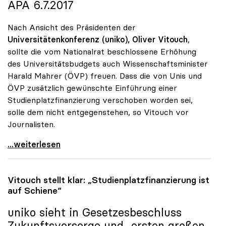
APA 6.7.2017
Nach Ansicht des Präsidenten der
Universitätenkonferenz (uniko),
Oliver Vitouch
,
sollte die vom Nationalrat beschlossene Erhöhung
des Universitätsbudgets auch Wissenschaftsminister
Harald Mahrer (ÖVP) freuen. Dass die von Unis und
ÖVP zusätzlich gewünschte Einführung einer
Studienplatzfinanzierung verschoben worden sei,
solle dem nicht entgegenstehen, so Vitouch vor
Journalisten.
Erhöhung des Uni-Budgets sollte auch Minister
...weiterlesen
Vitouch stellt klar: „Studienplatzfinanzierung ist
auf Schiene“
uniko
sieht in Gesetzesbeschluss
Zukunftsvorsorge und „ersten großen