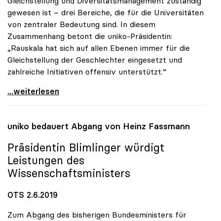
Gleichstellung und Diversitätsmanagement zuständig
gewesen ist – drei Bereiche, die für die Universitäten
von zentraler Bedeutung sind. In diesem
Zusammenhang betont die uniko-Präsidentin:
„Rauskala hat sich auf allen Ebenen immer für die
Gleichstellung der Geschlechter eingesetzt und
zahlreiche Initiativen offensiv unterstützt.“
Präsidentin Blimlinger gratuliert Iris Rauskala
...weiterlesen
uniko
bedauert Abgang von Heinz Fassmann
Präsidentin Blimlinger würdigt
Leistungen des
Wissenschaftsministers
OTS 2.6.2019
Zum Abgang des bisherigen Bundesministers für