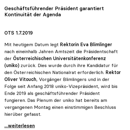
Geschäftsführender Präsident garantiert
Kontinuität der Agenda
OTS 1.7.2019
Mit heutigem Datum legt
Rektorin Eva Blimlinger
nach eineinhalb Jahren Amtszeit die Präsidentschaft
der
Österreichischen Universitätenkonferenz
(uniko)
zurück. Dies wurde durch ihre Kandidatur für
den Österreichischen Nationalrat erforderlich.
Rektor
Oliver Vitouch
, Vorgänger Blimlingers und in der
Folge seit Anfang 2018 uniko-Vizepräsident, wird bis
Ende 2019 als geschäftsführender Präsident
fungieren. Das Plenum der uniko hat bereits am
vergangenen Montag einen einstimmigen Beschluss
hierüber gefasst.
uniko-Vorsitz: Vitouch folgt auf Blimlinger
...weiterlesen