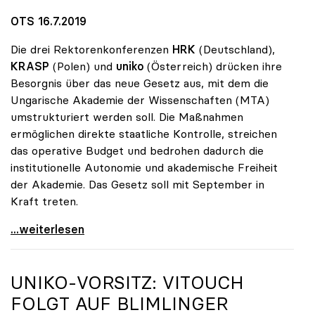
OTS 16.7.2019
Die drei Rektorenkonferenzen
HRK
(Deutschland),
KRASP
(Polen) und
uniko
(Österreich) drücken ihre
Besorgnis über das neue Gesetz aus, mit dem die
Ungarische Akademie der Wissenschaften (MTA)
umstrukturiert werden soll. Die Maßnahmen
ermöglichen direkte staatliche Kontrolle, streichen
das operative Budget und bedrohen dadurch die
institutionelle Autonomie und akademische Freiheit
der Akademie. Das Gesetz soll mit September in
Kraft treten.
Dringender Rektorenappell an Ungarns Regierung
...weiterlesen
UNIKO
-VORSITZ: VITOUCH
FOLGT AUF BLIMLINGER