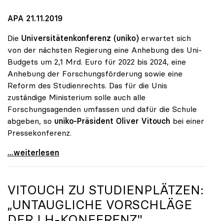
APA 21.11.2019
Die
Universitätenkonferenz (uniko)
erwartet sich
von der nächsten Regierung eine Anhebung des Uni-
Budgets um 2,1 Mrd. Euro für 2022 bis 2024, eine
Anhebung der Forschungsförderung sowie eine
Reform des Studienrechts. Das für die Unis
zuständige Ministerium solle auch alle
Forschungsagenden umfassen und dafür die Schule
abgeben, so
uniko-Präsident Oliver Vitouch
bei einer
Pressekonferenz.
Unis wollen Budgetsteigerung und
...weiterlesen
VITOUCH ZU STUDIENPLÄTZEN:
„UNTAUGLICHE VORSCHLÄGE
DER LH-KONFERENZ"