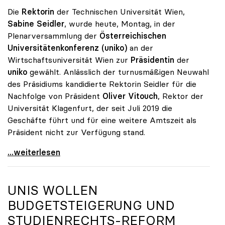
Die
Rektorin
der Technischen Universität Wien,
Sabine Seidler
, wurde heute, Montag, in der
Plenarversammlung der
Österreichischen
Universitätenkonferenz (uniko)
an der
Wirtschaftsuniversität Wien zur
Präsidentin
der
uniko
gewählt. Anlässlich der turnusmäßigen Neuwahl
des Präsidiums kandidierte Rektorin Seidler für die
Nachfolge von Präsident
Oliver Vitouch
, Rektor der
Universität Klagenfurt, der seit Juli 2019 die
Geschäfte führt und für eine weitere Amtszeit als
Präsident nicht zur Verfügung stand.
Sabine Seidler zur Präsidentin der uniko gewählt
...weiterlesen
UNIS WOLLEN
BUDGETSTEIGERUNG UND
STUDIENRECHTS-REFORM