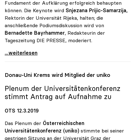
Fundament der Aufklärung erfolgreich behaupten
können. Die Keynote wird
Snjezana Prijic-Samarzija,
Rektorin der Universität Rijeka, halten; die
anschließende Podiumsdiskussion wird von
Bernadette Bayrhammer
, Redakteurin der
Tageszeitung DIE PRESSE, moderiert.
uniko heuer wieder Partner des Forum Alpbach
...weiterlesen
Donau-Uni Krems wird Mitglied der
uniko
Plenum der Universitätenkonferenz
stimmt Antrag auf Aufnahme zu
OTS 12.3.2019
Das Plenum der
Österreichischen
Universitätenkonferenz (uniko)
stimmte bei seiner
gestrigen Sitzung an der Universität Graz der