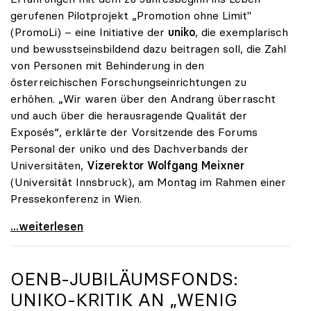
gerufenen Pilotprojekt „Promotion ohne Limit"
(PromoLi) – eine Initiative der
uniko
, die exemplarisch
und bewusstseinsbildend dazu beitragen soll, die Zahl
von Personen mit Behinderung in den
österreichischen Forschungseinrichtungen zu
erhöhen. „Wir waren über den Andrang überrascht
und auch über die herausragende Qualität der
Exposés“, erklärte der Vorsitzende des Forums
Personal der uniko und des Dachverbands der
Universitäten,
Vizerektor Wolfgang Meixner
(Universität Innsbruck), am Montag im Rahmen einer
Pressekonferenz in Wien.
„Promotion ohne Limit“: Überraschende Qualität bei
...weiterlesen
OENB-JUBILÄUMSFONDS:
UNIKO
-KRITIK AN „WENIG