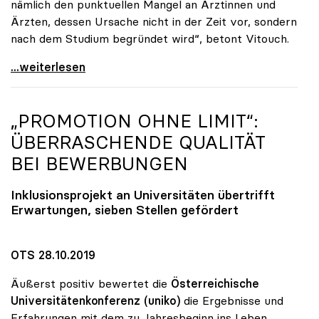
nämlich den punktuellen Mangel an Ärztinnen und
Ärzten, dessen Ursache nicht in der Zeit vor, sondern
nach dem Studium begründet wird“, betont Vitouch.
Vitouch zu Studienplätzen: „Untaugliche Vorschläge
...weiterlesen
„PROMOTION OHNE LIMIT“:
ÜBERRASCHENDE QUALITÄT
BEI BEWERBUNGEN
Inklusionsprojekt an Universitäten übertrifft
Erwartungen, sieben Stellen gefördert
OTS 28.10.2019
Äußerst positiv bewertet die
Österreichische
Universitätenkonferenz (uniko)
die Ergebnisse und
Erfahrungen mit dem zu Jahresbeginn ins Leben