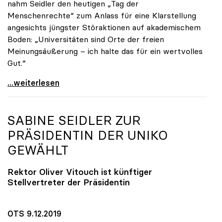
nahm Seidler den heutigen „Tag der
Menschenrechte“ zum Anlass für eine Klarstellung
angesichts jüngster Störaktionen auf akademischem
Boden: „Universitäten sind Orte der freien
Meinungsäußerung – ich halte das für ein wertvolles
Gut.“
Seidler: „Universitäten sind Orte der freien
...weiterlesen
SABINE SEIDLER ZUR
PRÄSIDENTIN DER
UNIKO
GEWÄHLT
Rektor Oliver Vitouch ist künftiger
Stellvertreter der Präsidentin
OTS 9.12.2019