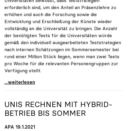
Universitäten bewusst, dass Teststrategien
erforderlich sind, um den Anteil an Präsenzlehre zu
erhöhen und auch die Forschung sowie die
Entwicklung und Erschließung der Künste wieder
vollständig an die Universität zu bringen. Die Anzahl
der benötigten Tests für die Universitäten würde
gemäß den individuell ausgearbeiteten Teststrategien
nach internen Schätzungen im Sommersemester bei
rund einer Million Stück liegen, wenn man zwei Tests
pro Woche für die relevanten Personengruppen zur
Verfügung stellt.
Seidler: „1 Million Euro für Antigen-Tests ist
...weiterlesen
UNIS RECHNEN MIT HYBRID-
BETRIEB BIS SOMMER
APA 19.1.2021