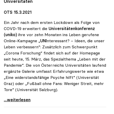
Universitäten
OTS 15.3.2021
Ein Jahr nach dem ersten Lockdown als Folge von
COVD-19 erweitert die
Universitätenkonferenz
(uniko)
ihre vor zehn Monaten ins Leben gerufene
Online-Kampagne „
UNI
nteressant? – Ideen, die unser
Leben verbessern“: Zusätzlich zum Schwerpunkt
„Corona Forschung“ findet sich auf der Homepage
seit heute, 15. März, das Spezialthema „Leben mit der
Pandemie“. Die von Österreichs Universitäten laufend
ergänzte Galerie umfasst Erfahrungswerte wie etwa
„Eine widerstandsfähige Psyche hilft“ (Universität
Graz) oder „Fußball ohne Fans: Weniger Streit, mehr
Tore“ (Universität Salzburg).
Ein Jahr Corona: Neuer Fokus auf „Leben mit der
...weiterlesen