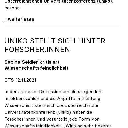
Österreichischen Universitätenkonferenz (uniko)
,
betont.
Große Nachfrage: Psychologische Beratungen an Unis
...weiterlesen
UNIKO
STELLT SICH HINTER
FORSCHER:INNEN
Sabine Seidler kritisiert
Wissenschaftsfeindlichkeit
OTS 12.11.2021
In der aktuellen Diskussion um die steigenden
Infektionszahlen und die Angriffe in Richtung
Wissenschaft stellt sich die Österreichische
Universitätenkonferenz (uniko) hinter die
Forscher:innen und verurteilt jede Form von
Wissenschaftsfeindlichkeit. „Wir sind sehr besorgt