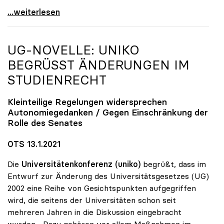
UG-Novelle: Gegen Änderungen bei Bestellung von
...weiterlesen
UG-NOVELLE:
UNIKO
BEGRÜSST ÄNDERUNGEN IM S
TUDIENRECHT
Kleinteilige Regelungen widersprechen
Autonomiegedanken / Gegen Einschränkung der
Rolle des Senates
OTS 13.1.2021
Die
Universitätenkonferenz (uniko)
begrüßt, dass im
Entwurf zur Änderung des Universitätsgesetzes (UG)
2002 eine Reihe von Gesichtspunkten aufgegriffen
wird, die seitens der Universitäten schon seit
mehreren Jahren in die Diskussion eingebracht