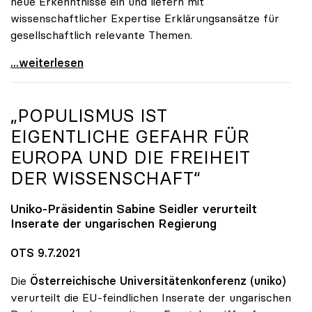
neue Erkenntnisse ein und liefern mit
wissenschaftlicher Expertise Erklärungsansätze für
gesellschaftlich relevante Themen.
Zukunft braucht Wissen
...weiterlesen
„POPULISMUS IST
EIGENTLICHE GEFAHR FÜR
EUROPA UND DIE FREIHEIT
DER WISSENSCHAFT“
Uniko-Präsidentin Sabine Seidler verurteilt
Inserate der ungarischen Regierung
OTS 9.7.2021
Die
Österreichische Universitätenkonferenz (uniko)
verurteilt die EU-feindlichen Inserate der ungarischen