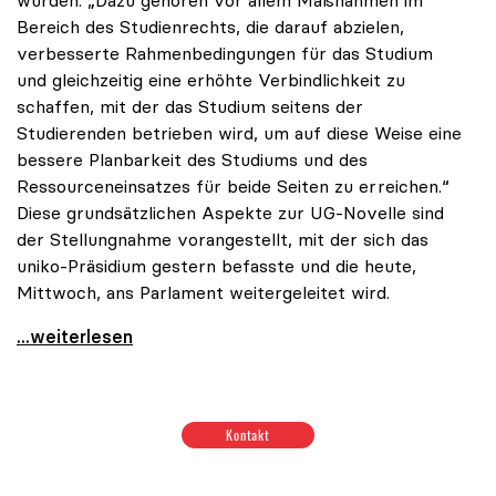
wurden. „Dazu gehören vor allem Maßnahmen im
Bereich des Studienrechts, die darauf abzielen,
verbesserte Rahmenbedingungen für das Studium
und gleichzeitig eine erhöhte Verbindlichkeit zu
schaffen, mit der das Studium seitens der
Studierenden betrieben wird, um auf diese Weise eine
bessere Planbarkeit des Studiums und des
Ressourceneinsatzes für beide Seiten zu erreichen.“
Diese grundsätzlichen Aspekte zur UG-Novelle sind
der Stellungnahme vorangestellt, mit der sich das
uniko-Präsidium gestern befasste und die heute,
Mittwoch, ans Parlament weitergeleitet wird.
UG-Novelle: uniko begrüßt Änderungen im
...weiterlesen
Positionen zum Thema Budget & Ressourcen
|
Positione
Kontakt