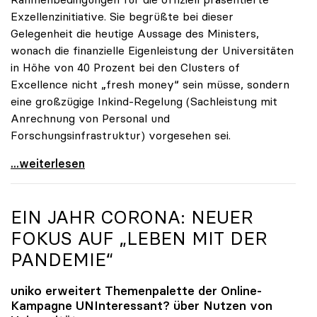
Exzellenzinitiative. Sie begrüßte bei dieser
Gelegenheit die heutige Aussage des Ministers,
wonach die finanzielle Eigenleistung der Universitäten
in Höhe von 40 Prozent bei den Clusters of
Excellence nicht „fresh money“ sein müsse, sondern
eine großzügige Inkind-Regelung (Sachleistung mit
Anrechnung von Personal und
Forschungsinfrastruktur) vorgesehen sei.
Seidler zur Exzellenzinitiative: Erfolg hängt von
...weiterlesen
EIN JAHR CORONA: NEUER
FOKUS AUF „LEBEN MIT DER
PANDEMIE“
uniko
erweitert Themenpalette der Online-
Kampagne UNInteressant? über Nutzen von