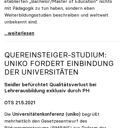
etablierten „Bachelor/Master of Education“ nichts
mit Pädagogik zu tun haben, sondern eben
Weiterbildungsstudien beschreiben und weltweit
unbekannt sind.
UG-Novelle: Zur Reform von Weiterbildung und
...weiterlesen
QUEREINSTEIGER-STUDIUM:
UNIKO
FORDERT EINBINDUNG
DER UNIVERSITÄTEN
Seidler befürchtet Qualitätsverlust bei
Lehrerausbildung exklusiv durch PH
OTS 21.5.2021
Die
Universitätenkonferenz (uniko)
begrüßt
mehrheitlich den Gesetzesentwurf des
Bildungsministeriums (BMBWF) zur Reform der