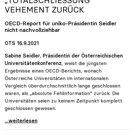
„TOTALSCHLIESSUNG“ V
EHEMENT ZURÜCK
OECD-Report für
uniko
-Präsidentin Seidler
nicht nachvollziehbar
OTS 16.9.2021
Sabine Seidler
,
Präsidentin der Österreichischen
Universitätenkonferenz
, weist die jüngsten
Ergebnisse eines OECD-Berichts, wonach
Österreichs Universitäten im internationalen
Vergleich überdurchschnittlich lange geschlossen
waren, als „absolute Fehlinformation“ zurück. Die
Universitäten seien zu keinem Zeitpunkt komplett
geschlossen gewesen.
Österreichische Unis weisen Bericht über
...weiterlesen