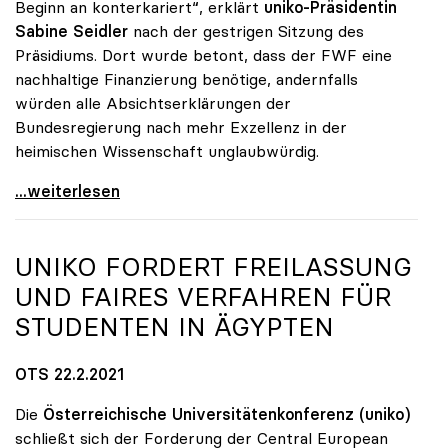
Beginn an konterkariert“, erklärt
uniko-Präsidentin
Sabine Seidler
nach der gestrigen Sitzung des
Präsidiums. Dort wurde betont, dass der FWF eine
nachhaltige Finanzierung benötige, andernfalls
würden alle Absichtserklärungen der
Bundesregierung nach mehr Exzellenz in der
heimischen Wissenschaft unglaubwürdig.
uniko über Wegfall von Förderungen des
...weiterlesen
UNIKO
FORDERT FREILASSUNG
UND FAIRES VERFAHREN FÜR
STUDENTEN IN ÄGYPTEN
OTS 22.2.2021
Die
Österreichische Universitätenkonferenz (uniko)
schließt sich der Forderung der Central European