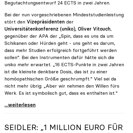
Begutachtungsentwurf 24 ECTS in zwei Jahren.
Bei der nun vorgeschriebenen Mindeststudienleistung
stört den
Vizepräsidenten
der
Universitätenkonferenz (uniko), Oliver Vitouch
,
gegenüber der APA der „Spin, dass es uns da um
Schikanen oder Hürden geht - uns geht es darum,
dass mehr Studien erfolgreich fortgeführt werden
sollen“. Bei den Instrumenten dafür hätte sich die
uniko mehr erwartet. „16 ECTS-Punkte in zwei Jahren
ist die kleinste denkbare Dosis, das ist zu einer
homöopathischen Größe geschrumpft.“ Viel sei da
nicht mehr übrig: „Aber wir nehmen den Willen fürs
Werk. Es ist symbolisch gut, dass es enthalten ist.“
uniko-Vize Vitouch zu 16 ECTS-Punkten: „Kleinste
...weiterlesen
SEIDLER: „1 MILLION EURO FÜR