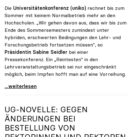
Die
Universitätenkonferenz (uniko)
rechnet bis zum
Sommer mit keinem Normalbetrieb mehr an den
Hochschulen. „Wir gehen davon aus, dass wir bis zum
Ende des Sommersemesters zumindest unter
hybriden, erschwerten Bedingungen den Lehr- und
Forschungsbetrieb fortsetzen müssen", so
Präsidentin Sabine Seidler
bei einer
Pressekonferenz. Ein „Reintesten" in den
Lehrveranstaltungsbetrieb sei nur eingeschränkt
möglich, beim Impfen hofft man auf eine Vorreihung.
Unis rechnen mit Hybrid-Betrieb bis Sommer
...weiterlesen
UG-NOVELLE: GEGEN
ÄNDERUNGEN BEI
BESTELLUNG VON
REKTORINNEN UND REKTOREN