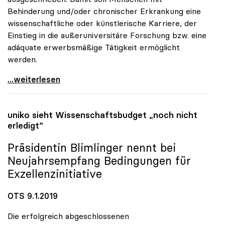
Behinderung und/oder chronischer Erkrankung eine
wissenschaftliche oder künstlerische Karriere, der
Einstieg in die außeruniversitäre Forschung bzw. eine
adäquate erwerbsmäßige Tätigkeit ermöglicht
werden.
Promotionsstellen ohne Limit: Pilotprojekt zu
...weiterlesen
uniko
sieht Wissenschaftsbudget „noch nicht
erledigt“
Präsidentin Blimlinger nennt bei
Neujahrsempfang Bedingungen für
Exzellenzinitiative
OTS 9.1.2019
Die erfolgreich abgeschlossenen