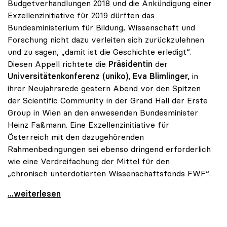
Budgetverhandlungen 2018 und die Ankündigung einer
Exzellenzinitiative für 2019 dürften das
Bundesministerium für Bildung, Wissenschaft und
Forschung nicht dazu verleiten sich zurückzulehnen
und zu sagen, „damit ist die Geschichte erledigt“.
Diesen Appell richtete die
Präsidentin
der
Universitätenkonferenz (uniko),
Eva Blimlinger,
in
ihrer Neujahrsrede gestern Abend vor den Spitzen
der Scientific Community in der Grand Hall der Erste
Group in Wien an den anwesenden Bundesminister
Heinz Faßmann. Eine Exzellenzinitiative für
Österreich mit den dazugehörenden
Rahmenbedingungen sei ebenso dringend erforderlich
wie eine Verdreifachung der Mittel für den
„chronisch unterdotierten Wissenschaftsfonds FWF“.
uniko sieht Wissenschaftsbudget „noch nicht
...weiterlesen
Positionen zum Thema Budget & Ressourcen
|
Positione