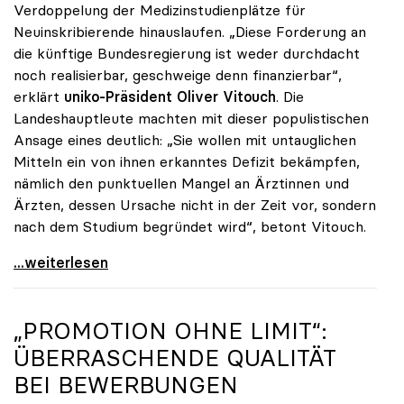
Verdoppelung der Medizinstudienplätze für
Neuinskribierende hinauslaufen. „Diese Forderung an
die künftige Bundesregierung ist weder durchdacht
noch realisierbar, geschweige denn finanzierbar“,
erklärt
uniko-Präsident Oliver Vitouch
. Die
Landeshauptleute machten mit dieser populistischen
Ansage eines deutlich: „Sie wollen mit untauglichen
Mitteln ein von ihnen erkanntes Defizit bekämpfen,
nämlich den punktuellen Mangel an Ärztinnen und
Ärzten, dessen Ursache nicht in der Zeit vor, sondern
nach dem Studium begründet wird“, betont Vitouch.
Vitouch zu Studienplätzen: „Untaugliche Vorschläge
...weiterlesen
„PROMOTION OHNE LIMIT“:
ÜBERRASCHENDE QUALITÄT
BEI BEWERBUNGEN