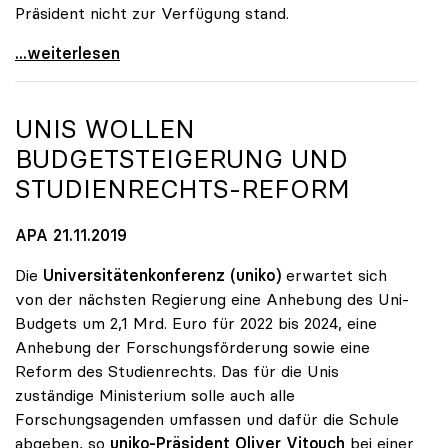
Präsident nicht zur Verfügung stand.
Sabine Seidler zur Präsidentin der uniko gewählt
...weiterlesen
UNIS WOLLEN
BUDGETSTEIGERUNG UND
STUDIENRECHTS-REFORM
APA 21.11.2019
Die
Universitätenkonferenz (uniko)
erwartet sich
von der nächsten Regierung eine Anhebung des Uni-
Budgets um 2,1 Mrd. Euro für 2022 bis 2024, eine
Anhebung der Forschungsförderung sowie eine
Reform des Studienrechts. Das für die Unis
zuständige Ministerium solle auch alle
Forschungsagenden umfassen und dafür die Schule
abgeben, so
uniko-Präsident Oliver Vitouch
bei einer