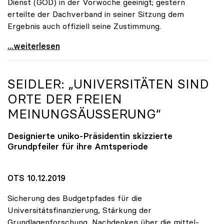
Dienst (GÖD) in der Vorwoche geeinigt; gestern
erteilte der Dachverband in seiner Sitzung dem
Ergebnis auch offiziell seine Zustimmung.
KV-Verhandlungen: Gehälter steigen um mindestens
...weiterlesen
SEIDLER: „UNIVERSITÄTEN SIND
ORTE DER FREIEN
MEINUNGSÄUSSERUNG“
Designierte
uniko
-Präsidentin skizzierte
Grundpfeiler für ihre Amtsperiode
OTS 10.12.2019
Sicherung des Budgetpfades für die
Universitätsfinanzierung, Stärkung der
Grundlagenforschung, Nachdenken über die mittel-