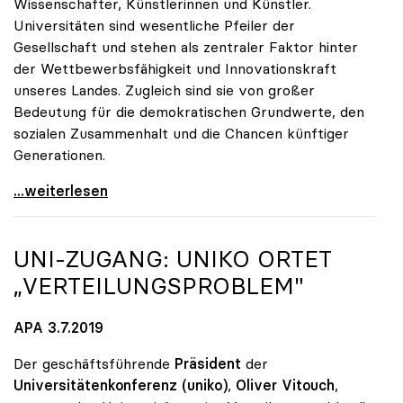
Wissenschafter, Künstlerinnen und Künstler.
Universitäten sind wesentliche Pfeiler der
Gesellschaft und stehen als zentraler Faktor hinter
der Wettbewerbsfähigkeit und Innovationskraft
unseres Landes. Zugleich sind sie von großer
Bedeutung für die demokratischen Grundwerte, den
sozialen Zusammenhalt und die Chancen künftiger
Generationen.
10 Fragen zu Universitäten – Parteien geben
...weiterlesen
UNI-ZUGANG:
UNIKO
ORTET
„VERTEILUNGSPROBLEM"
APA 3.7.2019
Der geschäftsführende
Präsident
der
Universitätenkonferenz (uniko)
,
Oliver Vitouch
,