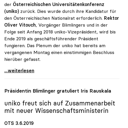
der
Österreichischen Universitätenkonferenz
(uniko)
zurück. Dies wurde durch ihre Kandidatur für
den Österreichischen Nationalrat erforderlich.
Rektor
Oliver Vitouch
, Vorgänger Blimlingers und in der
Folge seit Anfang 2018 uniko-Vizepräsident, wird bis
Ende 2019 als geschäftsführender Präsident
fungieren. Das Plenum der uniko hat bereits am
vergangenen Montag einen einstimmigen Beschluss
hierüber gefasst.
uniko-Vorsitz: Vitouch folgt auf Blimlinger
...weiterlesen
Präsidentin Blimlinger gratuliert Iris Rauskala
uniko
freut sich auf Zusammenarbeit
mit neuer Wissenschaftsministerin
OTS 3.6.2019