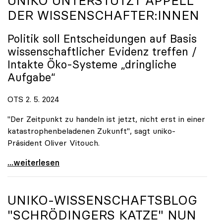
UNIKO
UNTERSTÜTZT APPELL
DER WISSENSCHAFTER:INNEN
Politik soll Entscheidungen auf Basis
wissenschaftlicher Evidenz treffen /
Intakte Öko-Systeme „dringliche
Aufgabe“
OTS 2. 5. 2024
"Der Zeitpunkt zu handeln ist jetzt, nicht erst in einer
katastrophenbeladenen Zukunft", sagt uniko-
Präsident Oliver Vitouch.
EU-Renaturierungsgesetz: uniko unterstützt Appell
...weiterlesen
UNIKO
-WISSENSCHAFTSBLOG
"SCHRÖDINGERS KATZE" NUN