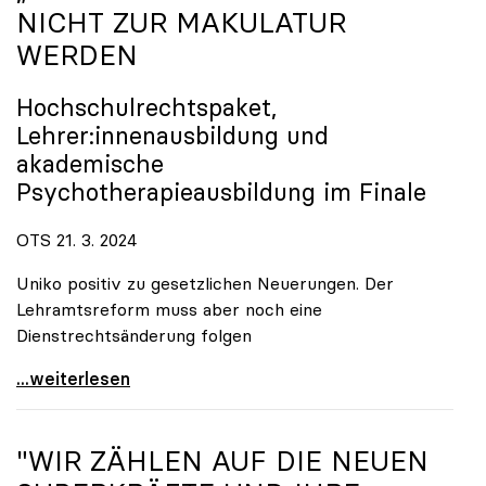
NICHT ZUR MAKULATUR
WERDEN
Hochschulrechtspaket,
Lehrer:innenausbildung und
akademische
Psychotherapieausbildung im Finale
OTS 21. 3. 2024
Uniko positiv zu gesetzlichen Neuerungen. Der
Lehramtsreform muss aber noch eine
Dienstrechtsänderung folgen
„Master“ darf im Lehramt nicht zur Makulatur
...weiterlesen
"WIR ZÄHLEN AUF DIE NEUEN