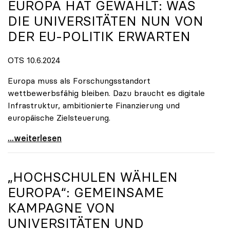
EUROPA HAT GEWÄHLT: WAS
DIE UNIVERSITÄTEN NUN VON
DER EU-POLITIK ERWARTEN
OTS 10.6.2024
Europa muss als Forschungsstandort
wettbewerbsfähig bleiben. Dazu braucht es digitale
Infrastruktur, ambitionierte Finanzierung und
europäische Zielsteuerung.
Europa hat gewählt: Was die Universitäten nun von
...weiterlesen
„HOCHSCHULEN WÄHLEN
EUROPA“: GEMEINSAME
KAMPAGNE VON
UNIVERSITÄTEN UND