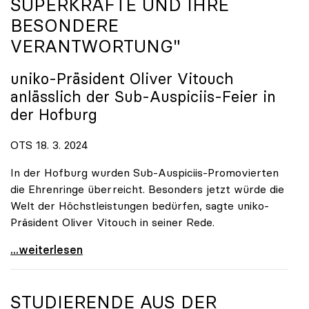
SUPERKRÄFTE UND IHRE
BESONDERE
VERANTWORTUNG"
uniko
-Präsident Oliver Vitouch
anlässlich der Sub-Auspiciis-Feier in
der Hofburg
OTS 18. 3. 2024
In der Hofburg wurden Sub-Auspiciis-Promovierten
die Ehrenringe überreicht. Besonders jetzt würde die
Welt der Höchstleistungen bedürfen, sagte uniko-
Präsident Oliver Vitouch in seiner Rede.
\"Wir zählen auf die neuen Superkräfte und ihre
...weiterlesen
STUDIERENDE AUS DER