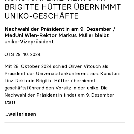
BRIGITTE HÜTTER ÜBERNIMMT
UNIKO
-GESCHÄFTE
Nachwahl der Präsident:in am 9. Dezember /
MedUni Wien-Rektor Markus Müller bleibt
uniko
-Vizepräsident
OTS 29. 10. 2024
Mit 28. Oktober 2024 schied Oliver Vitouch als
Präsident der Universitätenkonferenz aus. Kunstuni
Linz-Rektorin Brigitte Hütter übernimmt
geschäftsführend den Vorsitz in der uniko. Die
Nachwahl der Präsident:in findet am 9. Dezember
statt.
Vitouch-Nachfolge: Kunstuni Linz-Rektorin Brigitte
...weiterlesen