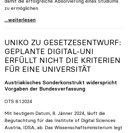
damit die erfolgreiche Absolvierung eines Studiums
zu ermöglichen.
Studierende aus der Ukraine dauerhaft in
...weiterlesen
UNIKO
ZU GESETZESENTWURF:
GEPLANTE DIGITAL-UNI
ERFÜLLT NICHT DIE KRITERIEN
FÜR EINE UNIVERSITÄT
Austriakisches Sonderkonstrukt widerspricht
Vorgaben der Bundesverfassung
OTS 8.1.2024
Mit heutigem Datum, 8. Jänner 2024, läuft die
Begutachtung für das Institute of Digital Sciences
Austria, IDSA, ab. Das Wissenschaftsministerium legt