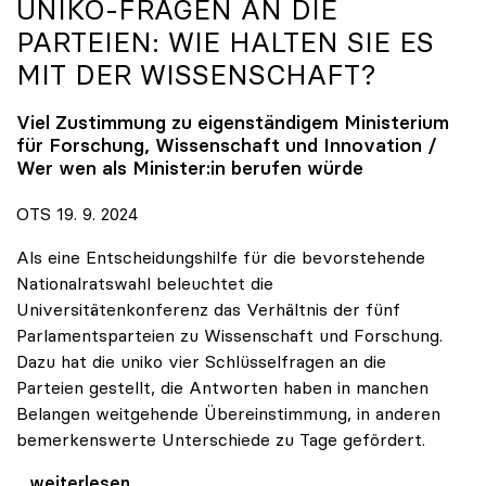
UNIKO
-FRAGEN AN DIE
PARTEIEN: WIE HALTEN SIE ES
MIT DER WISSENSCHAFT?
Viel Zustimmung zu eigenständigem Ministerium
für Forschung, Wissenschaft und Innovation /
Wer wen als Minister:in berufen würde
OTS 19. 9. 2024
Als eine Entscheidungshilfe für die bevorstehende
Nationalratswahl beleuchtet die
Universitätenkonferenz das Verhältnis der fünf
Parlamentsparteien zu Wissenschaft und Forschung.
Dazu hat die uniko vier Schlüsselfragen an die
Parteien gestellt, die Antworten haben in manchen
Belangen weitgehende Übereinstimmung, in anderen
bemerkenswerte Unterschiede zu Tage gefördert.
uniko-Fragen an die Parteien: Wie halten Sie es
...weiterlesen