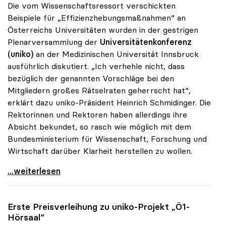
Die vom Wissenschaftsressort verschickten
Beispiele für „Effizienzhebungsmaßnahmen“ an
Österreichs Universitäten wurden in der gestrigen
Plenarversammlung der
Universitätenkonferenz
(uniko)
an der Medizinischen Universität Innsbruck
ausführlich diskutiert. „Ich verhehle nicht, dass
bezüglich der genannten Vorschläge bei den
Mitgliedern großes Rätselraten geherrscht hat“,
erklärt dazu uniko-Präsident Heinrich Schmidinger. Die
Rektorinnen und Rektoren haben allerdings ihre
Absicht bekundet, so rasch wie möglich mit dem
Bundesministerium für Wissenschaft, Forschung und
Wirtschaft darüber Klarheit herstellen zu wollen.
uniko: Rätselraten über Vorschläge für
...weiterlesen
Erste Preisverleihung zu
uniko
-Projekt „Ö1-
Hörsaal“