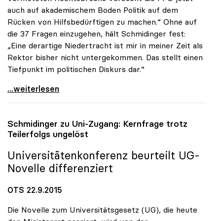
auch auf akademischem Boden Politik auf dem
Rücken von Hilfsbedürftigen zu machen.“ Ohne auf
die 37 Fragen einzugehen, hält Schmidinger fest:
„Eine derartige Niedertracht ist mir in meiner Zeit als
Rektor bisher nicht untergekommen. Das stellt einen
Tiefpunkt im politischen Diskurs dar.“
uniko zur FPÖ-Anfrage: „Asylthema wird
...weiterlesen
Schmidinger zu Uni-Zugang: Kernfrage trotz
Teilerfolgs ungelöst
Universitätenkonferenz beurteilt UG-
Novelle differenziert
OTS 22.9.2015
Die Novelle zum Universitätsgesetz (UG), die heute