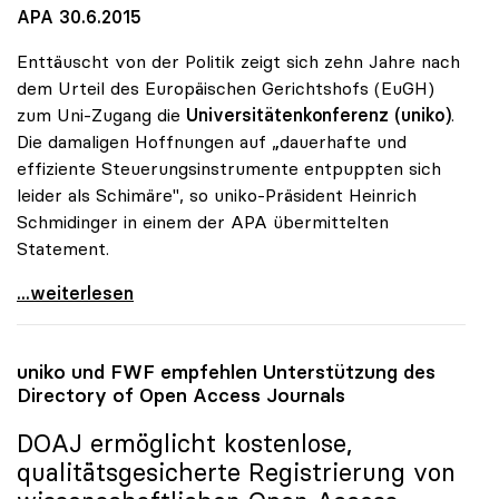
APA 30.6.2015
Enttäuscht von der Politik zeigt sich zehn Jahre nach
dem Urteil des Europäischen Gerichtshofs (EuGH)
zum Uni-Zugang die
Universitätenkonferenz (uniko)
.
Die damaligen Hoffnungen auf „dauerhafte und
effiziente Steuerungsinstrumente entpuppten sich
leider als Schimäre", so uniko-Präsident Heinrich
Schmidinger in einem der APA übermittelten
Statement.
uniko-Kritik an „Fleckerlteppich\" bei Uni-Zugang
...weiterlesen
uniko
und FWF empfehlen Unterstützung des
Directory of Open Access Journals
DOAJ ermöglicht kostenlose,
qualitätsgesicherte Registrierung von