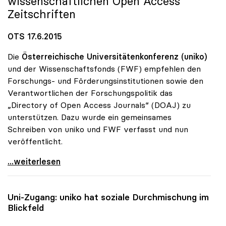
wissenschaftlichen Open Access
Zeitschriften
OTS 17.6.2015
Die
Österreichische Universitätenkonferenz (uniko)
und der Wissenschaftsfonds (FWF) empfehlen den
Forschungs- und Förderungsinstitutionen sowie den
Verantwortlichen der Forschungspolitik das
„Directory of Open Access Journals“ (DOAJ) zu
unterstützen. Dazu wurde ein gemeinsames
Schreiben von uniko und FWF verfasst und nun
veröffentlicht.
uniko und FWF empfehlen Unterstützung des
...weiterlesen
Uni-Zugang:
uniko
hat soziale Durchmischung im
Blickfeld