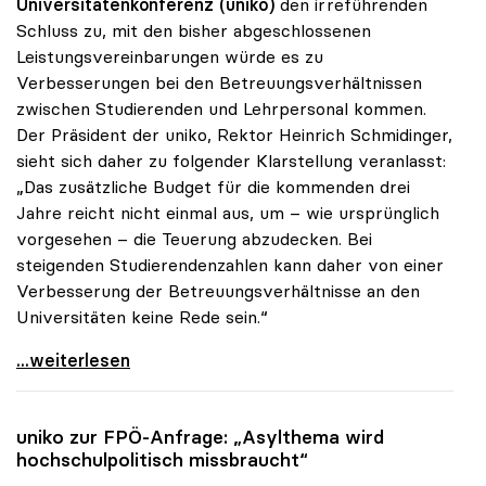
Universitätenkonferenz (uniko)
den irreführenden
Schluss zu, mit den bisher abgeschlossenen
Leistungsvereinbarungen würde es zu
Verbesserungen bei den Betreuungsverhältnissen
zwischen Studierenden und Lehrpersonal kommen.
Der Präsident der uniko, Rektor Heinrich Schmidinger,
sieht sich daher zu folgender Klarstellung veranlasst:
„Das zusätzliche Budget für die kommenden drei
Jahre reicht nicht einmal aus, um – wie ursprünglich
vorgesehen – die Teuerung abzudecken. Bei
steigenden Studierendenzahlen kann daher von einer
Verbesserung der Betreuungsverhältnisse an den
Universitäten keine Rede sein.“
Schmidinger: „Von besseren Betreuungsrelationen
...weiterlesen
uniko
zur FPÖ-Anfrage: „Asylthema wird
hochschulpolitisch missbraucht“