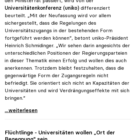
den Ministerrat passiert, wird von der
Universitätenkonferenz (uniko)
differenziert
beurteilt. „Mit der Neufassung wird vor allem
sichergestellt, dass die Regelungen des
Universitätszugangs in der bestehenden Form
fortgeführt werden können“, betont uniko-Präsident
Heinrich Schmidinger. „Wir sehen darin angesichts der
unterschiedlichen Positionen der Regierungsparteien
in dieser Thematik einen Erfolg und wollen dies auch
anerkennen. Trotzdem bleibt festzuhalten, dass die
gegenwärtige Form der Zugangsregeln nicht
befriedigt. Sie orientiert sich nicht an Kapazitäten der
Universitäten und wird Verdrängungseffekte mit sich
bringen.“
Schmidinger zu Uni-Zugang: Kernfrage trotz
...weiterlesen
Flüchtlinge - Universitäten wollen „Ort der
Begegnung" sein