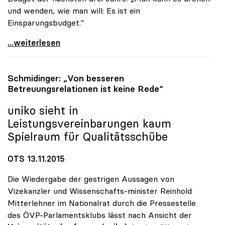
und wenden, wie man will: Es ist ein
Einsparungsbudget."
uniko-Chef zog Bilanz: „Keine Erfolgsgeschichte\"
...weiterlesen
Schmidinger: „Von besseren
Betreuungsrelationen ist keine Rede“
uniko
sieht in
Leistungsvereinbarungen kaum
Spielraum für Qualitätsschübe
OTS 13.11.2015
Die Wiedergabe der gestrigen Aussagen von
Vizekanzler und Wissenschafts-minister Reinhold
Mitterlehner im Nationalrat durch die Pressestelle
des ÖVP-Parlamentsklubs lässt nach Ansicht der