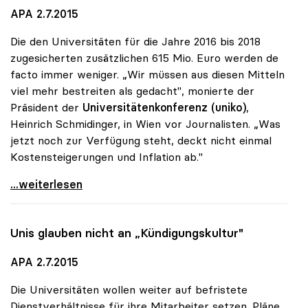
APA 2.7.2015
Die den Universitäten für die Jahre 2016 bis 2018
zugesicherten zusätzlichen 615 Mio. Euro werden de
facto immer weniger. „Wir müssen aus diesen Mitteln
viel mehr bestreiten als gedacht", monierte der
Präsident der
Universitätenkonferenz (uniko)
,
Heinrich Schmidinger, in Wien vor Journalisten. „Was
jetzt noch zur Verfügung steht, deckt nicht einmal
Kostensteigerungen und Inflation ab."
Schmidinger: Uni-Zusatzmittel schrumpfen laufend
...weiterlesen
Unis glauben nicht an „Kündigungskultur"
APA 2.7.2015
Die Universitäten wollen weiter auf befristete
Dienstverhältnisse für ihre Mitarbeiter setzen. Pläne