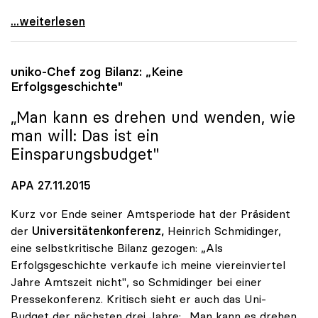
uniko: Universitätsentwicklungsplan zeigt nur
...weiterlesen
uniko
-Chef zog Bilanz: „Keine
Erfolgsgeschichte"
„Man kann es drehen und wenden, wie
man will: Das ist ein
Einsparungsbudget"
APA 27.11.2015
Kurz vor Ende seiner Amtsperiode hat der Präsident
der
Universitätenkonferenz,
Heinrich Schmidinger,
eine selbstkritische Bilanz gezogen: „Als
Erfolgsgeschichte verkaufe ich meine viereinviertel
Jahre Amtszeit nicht", so Schmidinger bei einer
Pressekonferenz. Kritisch sieht er auch das Uni-
Budget der nächsten drei Jahre: „Man kann es drehen