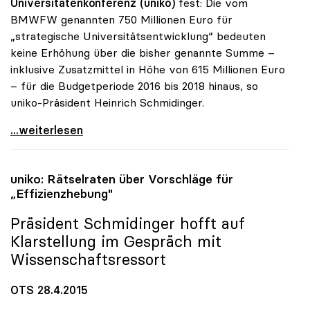
Universitätenkonferenz (uniko)
fest: Die vom
BMWFW genannten 750 Millionen Euro für
„strategische Universitätsentwicklung“ bedeuten
keine Erhöhung über die bisher genannte Summe –
inklusive Zusatzmittel in Höhe von 615 Millionen Euro
– für die Budgetperiode 2016 bis 2018 hinaus, so
uniko-Präsident Heinrich Schmidinger.
uniko: Neuer Vergabemodus ändert nichts am
...weiterlesen
uniko
: Rätselraten über Vorschläge für
„Effizienzhebung"
Präsident Schmidinger hofft auf
Klarstellung im Gespräch mit
Wissenschaftsressort
OTS 28.4.2015