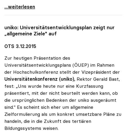
Sonja Hammerschmid zur Präsidentin der uniko
...weiterlesen
uniko
: Universitätsentwicklungsplan zeigt nur
„allgemeine Ziele" auf
OTS 3.12.2015
Zur heutigen Präsentation des
Universitätsentwicklungsplans (ÖUEP) im Rahmen
der Hochschulkonferenz stellt der Vizepräsident der
Universitätenkonferenz (uniko),
Rektor Gerald Bast,
fest: „Uns wurde heute nur eine Kurzfassung
präsentiert, mit der nicht beurteilt werden kann, ob
die ursprünglichen Bedenken der uniko ausgeräumt
sind." Es scheint sich eher um allgemeine
Zielformulierung als um konkret umsetzbare Pläne zu
handeln, die in die Zukunft des tertiären
Bildungssystems weisen.