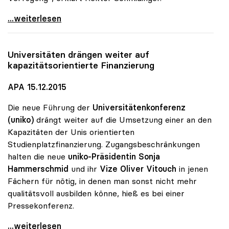
MORE-Projekt findet Zuspruch: 740 Studierende
...weiterlesen
Universitäten drängen weiter auf
kapazitätsorientierte Finanzierung
APA 15.12.2015
Die neue Führung der
Universitätenkonferenz
(uniko)
drängt weiter auf die Umsetzung einer an den
Kapazitäten der Unis orientierten
Studienplatzfinanzierung. Zugangsbeschränkungen
halten die neue
uniko-Präsidentin Sonja
Hammerschmid
und ihr
Vize Oliver Vitouch
in jenen
Fächern für nötig, in denen man sonst nicht mehr
qualitätsvoll ausbilden könne, hieß es bei einer
Pressekonferenz.
Universitäten drängen weiter auf
...weiterlesen