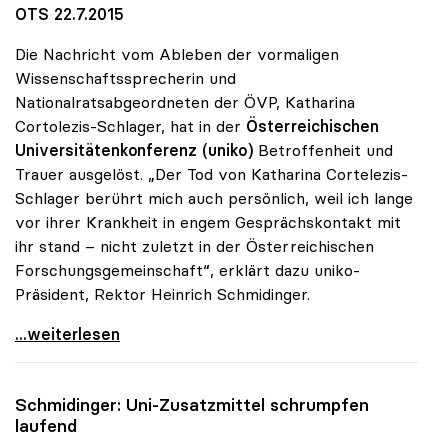
OTS 22.7.2015
Die Nachricht vom Ableben der vormaligen
Wissenschaftssprecherin und
Nationalratsabgeordneten der ÖVP, Katharina
Cortolezis-Schlager, hat in der
Österreichischen
Universitätenkonferenz (uniko)
Betroffenheit und
Trauer ausgelöst. „Der Tod von Katharina Cortelezis-
Schlager berührt mich auch persönlich, weil ich lange
vor ihrer Krankheit in engem Gesprächskontakt mit
ihr stand – nicht zuletzt in der Österreichischen
Forschungsgemeinschaft“, erklärt dazu uniko-
Präsident, Rektor Heinrich Schmidinger.
uniko-Präsident zum Tod von Katharina
...weiterlesen
Schmidinger: Uni-Zusatzmittel schrumpfen
laufend