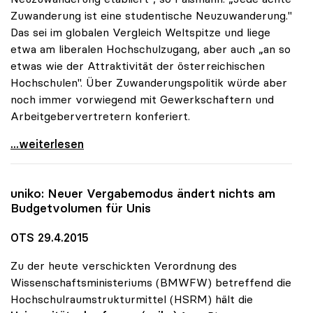
Zuwanderung ist eine studentische Neuzuwanderung."
Das sei im globalen Vergleich Weltspitze und liege
etwa am liberalen Hochschulzugang, aber auch „an so
etwas wie der Attraktivität der österreichischen
Hochschulen". Über Zuwanderungspolitik würde aber
noch immer vorwiegend mit Gewerkschaftern und
Arbeitgebervertretern konferiert.
Unis sind „Magneten der Neuzuwanderung\"
...weiterlesen
uniko
: Neuer Vergabemodus ändert nichts am
Budgetvolumen für Unis
OTS 29.4.2015
Zu der heute verschickten Verordnung des
Wissenschaftsministeriums (BMWFW) betreffend die
Hochschulraumstrukturmittel (HSRM) hält die