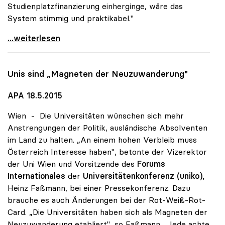
Studienplatzfinanzierung einherginge, wäre das
System stimmig und praktikabel."
Zugangsregelungen: Grundsätzliches Okay der uniko
...weiterlesen
Unis sind „Magneten der Neuzuwanderung"
APA 18.5.2015
Wien - Die Universitäten wünschen sich mehr
Anstrengungen der Politik, ausländische Absolventen
im Land zu halten. „An einem hohen Verbleib muss
Österreich Interesse haben", betonte der Vizerektor
der Uni Wien und Vorsitzende des
Forums
Internationales
der
Universitätenkonferenz (uniko),
Heinz Faßmann, bei einer Pressekonferenz. Dazu
brauche es auch Änderungen bei der Rot-Weiß-Rot-
Card. „Die Universitäten haben sich als Magneten der
Neuzuwanderung etabliert", so Faßmann. „Jede achte