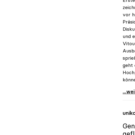
zeic
vor h
Präsi
Disku
und e
Vitou
Ausba
sprie
geht 
Hochp
könne
Vitou
...we
unik
Gen
gef