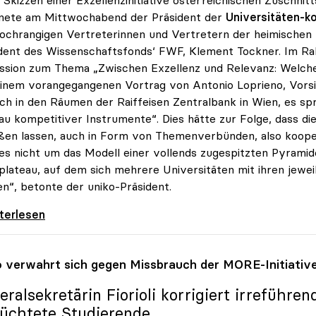
hnete am Mittwochabend der Präsident der
Universitäten-k
ochrangigen Vertreterinnen und Vertretern der heimischen
dent des Wissenschaftsfonds‘ FWF, Klement Tockner. Im Ra
ssion zum Thema „Zwischen Exzellenz und Relevanz: Welche 
inem vorangegangenen Vortrag von Antonio Loprieno, Vorsi
ch in den Räumen der Raiffeisen Zentralbank in Wien, es sp
u kompetitiver Instrumente“. Dies hätte zur Folge, dass di
ßen lassen, auch in Form von Themenverbünden, also koope
es nicht um das Modell einer vollends zugespitzten Pyrami
lateau, auf dem sich mehrere Universitäten mit ihren jew
n“, betonte der uniko-Präsident.
ch zu Exzellenz an Unis: „Hochplateau statt
iterlesen
o
verwahrt sich gegen Missbrauch der MORE-Initiativ
eralsekretärin Fiorioli korrigiert irreführe
lüchtete Studierende