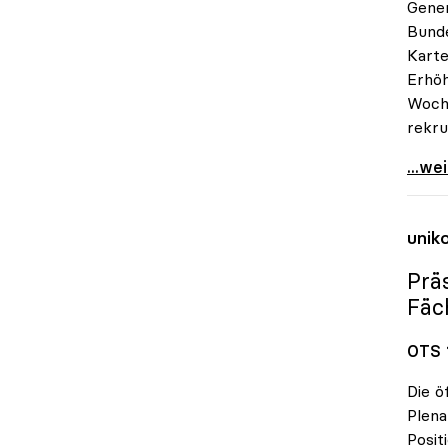
Gener
Bunde
Karte
Erhöh
Woche
rekru
RWR-K
...we
unik
Prä
Fäc
OTS 1
Die ö
Plen
Posit