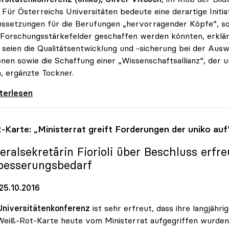
 Für Österreichs Universitäten bedeute eine derartige Init
ssetzungen für die Berufungen „hervorragender Köpfe“, s
Forschungsstärkefelder geschaffen werden könnten, erklä
 seien die Qualitätsentwicklung und -sicherung bei der Au
nen sowie die Schaffung einer „Wissenschaftsallianz“, der
n, ergänzte Tockner.
 und FWF forcieren Exzellenzprogramm für
iterlesen
Karte: „Ministerrat greift Forderungen der
uniko
auf
eralsekretärin Fiorioli über Beschluss erfre
besserungsbedarf
25.10.2016
Universitätenkonferenz
ist sehr erfreut, dass ihre langjäh
eiß-Rot-Karte heute vom Ministerrat aufgegriffen wurden.“