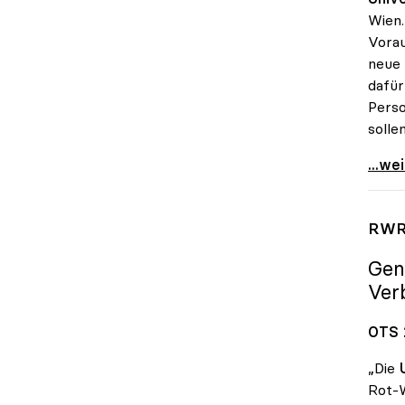
Wien.
Vorau
neue 
dafür
Perso
solle
uniko
...we
RWR-
Gen
Ver
OTS 
„Die
Rot-W