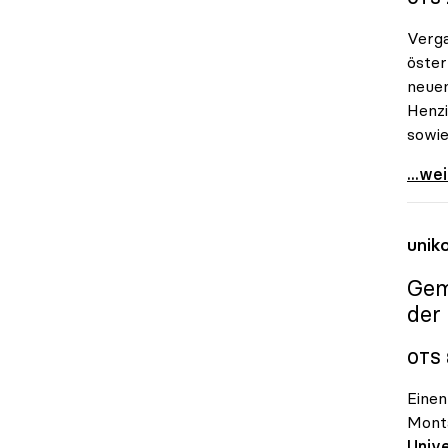
Verga
öster
neue
Henzi
sowie
Allia
...we
unik
Gem
der
OTS 
Einen
Mont
Unive