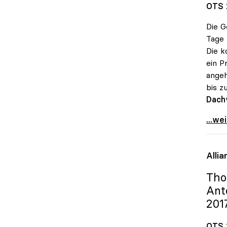
OTS 
Die G
Tage 
Die k
ein P
angeh
bis z
Dach
Unive
...we
Alli
Tho
Ant
201
OTS 