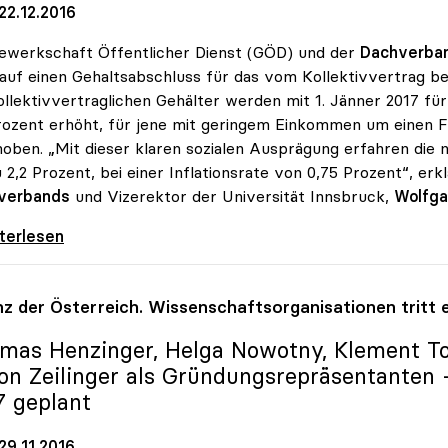
22.12.2016
ewerkschaft Öffentlicher Dienst (GÖD) und der
Dachverba
auf einen Gehaltsabschluss für das vom Kollektivvertrag be
ollektivvertraglichen Gehälter werden mit 1. Jänner 2017 f
rozent erhöht, für jene mit geringem Einkommen um einen F
oben. „Mit dieser klaren sozialen Ausprägung erfahren die
u 2,2 Prozent, bei einer Inflationsrate von 0,75 Prozent“, er
verbands
und Vizerektor der Universität Innsbruck,
Wolfga
rsitäten: Gehaltsabschluss 2017 mit
iterlesen
anz der Österreich. Wissenschaftsorganisationen trit
mas Henzinger, Helga Nowotny, Klement To
on Zeilinger als Gründungsrepräsentanten 
7 geplant
29.11.2016