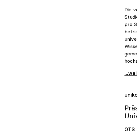
Die v
Studi
pro S
betri
unive
Wisse
gemei
hoch
uniko
...we
unik
Prä
Uni
OTS 