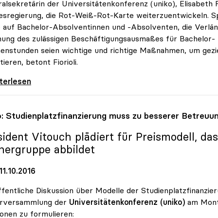
alsekretärin der Universitätenkonferenz (uniko), Elisabeth F
sregierung, die Rot-Weiß-Rot-Karte weiterzuentwickeln. S
 auf Bachelor-Absolventinnen und -Absolventen, die Verlä
ung des zulässigen Beschäftigungsausmaßes für Bachelor- 
nstunden seien wichtige und richtige Maßnahmen, um geziel
tieren, betont Fiorioli.
arte: „Ministerrat greift Forderungen der
iterlesen
o
: Studienplatzfinanzierung muss zu besserer Betreuu
sident Vitouch plädiert für Preismodell, da
hergruppe abbildet
1.10.2016
ffentliche Diskussion über Modelle der Studienplatzfinanz
arversammlung der
Universitätenkonferenz (uniko)
am Monta
ionen zu formulieren: