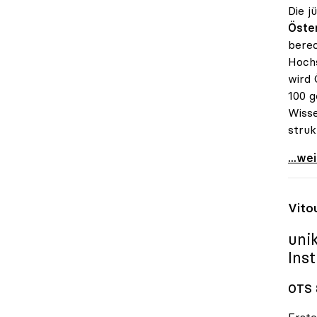
Die j
Öster
berec
Hochs
wird 
100 g
Wisse
struk
uniko
...we
Vito
uni
Ins
OTS 
Erste