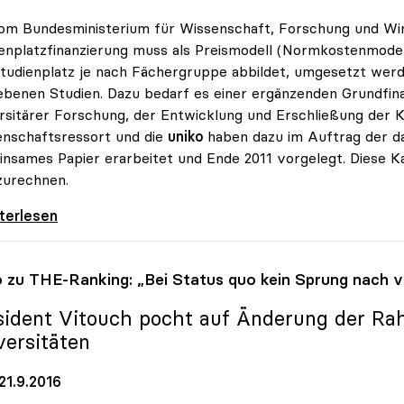
om Bundesministerium für Wissenschaft, Forschung und W
enplatzfinanzierung muss als Preismodell (Normkostenmodell
tudienplatz je nach Fächergruppe abbildet, umgesetzt werd
ebenen Studien. Dazu bedarf es einer ergänzenden Grundfin
rsitärer Forschung, der Entwicklung und Erschließung der K
nschaftsressort und die
uniko
haben dazu im Auftrag der d
nsames Papier erarbeitet und Ende 2011 vorgelegt. Diese Kal
zurechnen.
: Studienplatzfinanzierung muss zu besserer
iterlesen
o
zu THE-Ranking: „Bei Status quo kein Sprung nach v
sident Vitouch pocht auf Änderung der R
versitäten
21.9.2016