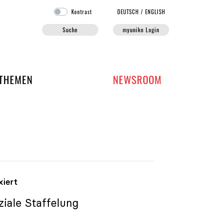
Kontrast
DE
UTSCH
/
EN
GLISH
Suche
myuniko Login
EN DER UNIKO
THEMEN
NEWSROOM
xiert
iale Staffelung