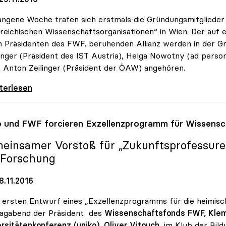
ngene Woche trafen sich erstmals die Gründungsmitglieder 
reichischen Wissenschaftsorganisationen“ in Wien. Der auf e
n Präsidenten des FWF, beruhenden Allianz werden in der
nger (Präsident des IST Austria), Helga Nowotny (ad pers
 Anton Zeilinger (Präsident der ÖAW) angehören.
nz der Österreich.
iterlesen
o
und FWF forcieren Exzellenzprogramm für Wissensc
einsamer Vorstoß für „Zukunftsprofessuren
 Forschung
8.11.2016
 ersten Entwurf eines „Exzellenzprogramms für die heimis
agabend der Präsident des
Wissenschaftsfonds FWF, Kle
rsitätenkonferenz (uniko), Oliver Vitouch
, im Klub der Bil