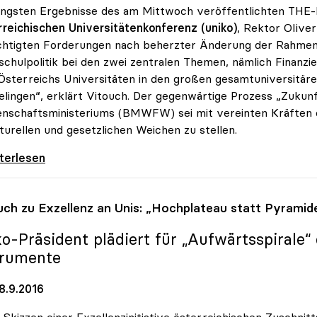
üngsten Ergebnisse des am Mittwoch veröffentlichten THE-R
reichischen Universitätenkonferenz (uniko)
, Rektor OIiver
htigten Forderungen nach beherzter Änderung der Rahmenb
chulpolitik bei den zwei zentralen Themen, nämlich Finanzi
Österreichs Universitäten in den großen gesamtuniversitär
elingen“, erklärt Vitouch. Der gegenwärtige Prozess „Zukun
nschaftsministeriums (BMWFW) sei mit vereinten Kräften da
turellen und gesetzlichen Weichen zu stellen.
 zu THE-Ranking: „Bei Status quo kein Sprung
iterlesen
uch zu Exzellenz an Unis: „Hochplateau statt Pyramid
ko
-Präsident plädiert für „Aufwärtsspirale
trumente
8.9.2016
 Skizzen einer Exzellenzinitiative österreichischen Zuschnit