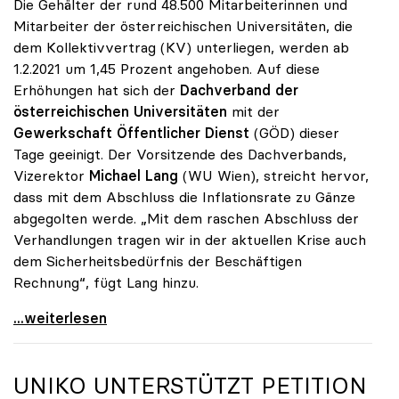
Die Gehälter der rund 48.500 Mitarbeiterinnen und
Mitarbeiter der österreichischen Universitäten, die
dem Kollektivvertrag (KV) unterliegen, werden ab
1.2.2021 um 1,45 Prozent angehoben. Auf diese
Erhöhungen hat sich der
Dachverband der
österreichischen Universitäten
mit der
Gewerkschaft Öffentlicher Dienst
(GÖD) dieser
Tage geeinigt. Der Vorsitzende des Dachverbands,
Vizerektor
Michael Lang
(WU Wien), streicht hervor,
dass mit dem Abschluss die Inflationsrate zu Gänze
abgegolten werde. „Mit dem raschen Abschluss der
Verhandlungen tragen wir in der aktuellen Krise auch
dem Sicherheitsbedürfnis der Beschäftigen
Rechnung“, fügt Lang hinzu.
KV-Verhandlungen: Gehälter steigen um 1,45 Prozent
...weiterlesen
UNIKO
UNTERSTÜTZT PETITION