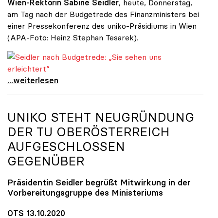
Wien-Rektorin Sabine Seidler
, heute, Donnerstag,
am Tag nach der Budgetrede des Finanzministers bei
einer Pressekonferenz des uniko-Präsidiums in Wien
(APA-Foto: Heinz Stephan Tesarek).
Seidler nach Budgetrede: „Sie sehen uns erleichtert“
Seidler nach Budgetrede: „Sie sehen uns
...weiterlesen
UNIKO
STEHT NEUGRÜNDUNG
DER TU OBERÖSTERREICH
AUFGESCHLOSSEN
GEGENÜBER
Präsidentin Seidler begrüßt Mitwirkung in der
Vorbereitungsgruppe des Ministeriums
OTS 13.10.2020