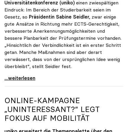
Universitätenkonferenz (uniko)
einen zwiespältigen
Eindruck: Im Bereich der Studierbarkeit seien im
Gesetz, so
Präsidentin Sabine Seidler,
zwar einige
gute Ansätze in Richtung mehr ECTS-Gerechtigkeit,
verbesserte Anerkennungsmöglichkeiten und
bessere Planbarkeit der Prüfungstermine vorhanden.
„Hinsichtlich der Verbindlichkeit ist ein erster Schritt
getan. Manche Maßnahmen sind aber derart
verwässert, dass von der ursprünglichen Idee wenig
überbleibt“, stellt Seidler fest.
Seidler zu Studienrecht: Erste Schritte sind getan
...weiterlesen
ONLINE-KAMPAGNE
„UNINTERESSANT?“ LEGT
FOKUS AUF MOBILITÄT
uniko
erweitert die Themenpalette über den