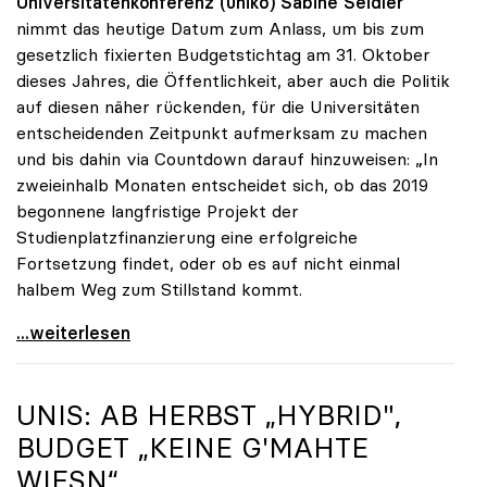
Universitätenkonferenz (uniko)
Sabine Seidler
nimmt das heutige Datum zum Anlass, um bis zum
gesetzlich fixierten Budgetstichtag am 31. Oktober
dieses Jahres, die Öffentlichkeit, aber auch die Politik
auf diesen näher rückenden, für die Universitäten
entscheidenden Zeitpunkt aufmerksam zu machen
und bis dahin via Countdown darauf hinzuweisen: „In
zweieinhalb Monaten entscheidet sich, ob das 2019
begonnene langfristige Projekt der
Studienplatzfinanzierung eine erfolgreiche
Fortsetzung findet, oder ob es auf nicht einmal
halbem Weg zum Stillstand kommt.
Seidler: „Der Stichtag für das Budget rückt näher“
...weiterlesen
UNIS: AB HERBST „HYBRID",
BUDGET „KEINE G'MAHTE
WIESN“