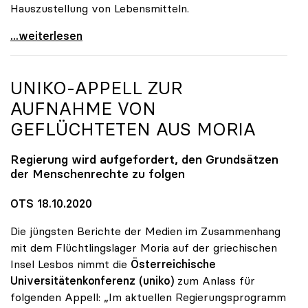
Hauszustellung von Lebensmitteln.
Online-Kampagne „UNInteressant?“ legt Fokus auf
...weiterlesen
UNIKO
-APPELL ZUR
AUFNAHME VON
GEFLÜCHTETEN AUS MORIA
Regierung wird aufgefordert, den Grundsätzen
der Menschenrechte zu folgen
OTS 18.10.2020
Die jüngsten Berichte der Medien im Zusammenhang
mit dem Flüchtlingslager Moria auf der griechischen
Insel Lesbos nimmt die
Österreichische
Universitätenkonferenz
(uniko)
zum Anlass für
folgenden Appell: „Im aktuellen Regierungsprogramm