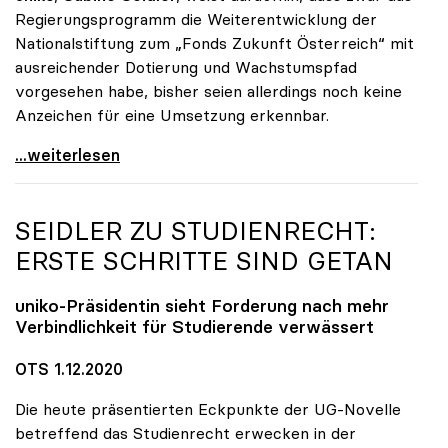
Regierungsprogramm die Weiterentwicklung der
Nationalstiftung zum „Fonds Zukunft Österreich“ mit
ausreichender Dotierung und Wachstumspfad
vorgesehen habe, bisher seien allerdings noch keine
Anzeichen für eine Umsetzung erkennbar.
uniko unterstützt Petition zu Dotierung des „Fonds
...weiterlesen
SEIDLER ZU STUDIENRECHT:
ERSTE SCHRITTE SIND GETAN
uniko
-Präsidentin sieht Forderung nach mehr
Verbindlichkeit für Studierende verwässert
OTS 1.12.2020
Die heute präsentierten Eckpunkte der UG-Novelle
betreffend das Studienrecht erwecken in der