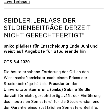
uniko-Präsidentin Seidler: „Digitale Lehre ist
...weiterlesen
SEIDLER: „ERLASS DER
STUDIENBEITRÄGE DERZEIT
NICHT GERECHTFERTIGT“
uniko
plädiert für Entscheidung Ende Juni und
weist auf Angebote für Studierende hin
OTS 6.4.2020
Die heute erhobene Forderung der ÖH an den
Wissenschaftsminister nach einem Erlass der
Studienbeiträge hält die
Präsidentin
der
Universitätenkonferenz (uniko) Sabine Seidler
derzeit für nicht gerechtfertigt. „Mit der Einführung
des ,neutralen Semesters‘ für die Studierenden und
der Garantie eines zusätzlichen Semesters Beihilfe,