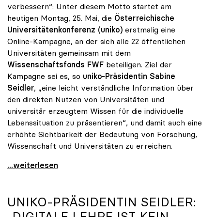
verbessern“: Unter diesem Motto startet am
heutigen Montag, 25. Mai, die
Österreichische
Universitätenkonferenz (uniko)
erstmalig eine
Online-Kampagne, an der sich alle 22 öffentlichen
Universitäten gemeinsam mit dem
Wissenschaftsfonds FWF
beteiligen. Ziel der
Kampagne sei es, so
uniko-Präsidentin Sabine
Seidler
, „eine leicht verständliche Information über
den direkten Nutzen von Universitäten und
universitär erzeugtem Wissen für die individuelle
Lebenssituation zu präsentieren“, und damit auch eine
erhöhte Sichtbarkeit der Bedeutung von Forschung,
Wissenschaft und Universitäten zu erreichen.
Startschuss zur Online-Kampagne von Österreichs
...weiterlesen
UNIKO
-PRÄSIDENTIN SEIDLER:
„DIGITALE LEHRE IST KEIN