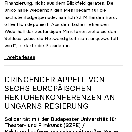
Finanzierung, nicht aus dem Blickfeld geraten. Die
uniko habe wiederholt den Mehrbedarf für die
nächste Budgetperiode, nämlich 2,1 Milliarden Euro,
öffentlich deponiert. Aus dem bisher fehlenden
Widerhall der zuständigen Ministerien ziehe sie den
Schluss, „dass die Notwendigkeit nicht angezweifelt
wird“, erklärte die Präsidentin.
Seidler zu finanziellem Mehrbedarf: „Bisher keine
...weiterlesen
DRINGENDER APPELL VON
SECHS EUROPÄISCHEN
REKTORENKONFERENZEN AN
UNGARNS REGIERUNG
Solidarität mit der Budapester Universität für
Theater- und Filmkunst (SZFE) /
Rektorenkonferenzen sehen mit großer Sorge