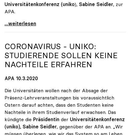
Universitätenkonferenz (uniko
),
Sabine Seidler
, zur
APA.
Universitäten setzen weiter auf Distance Learning
...weiterlesen
CORONAVIRUS -
UNIKO
:
STUDIERENDE SOLLEN KEINE
NACHTEILE ERFAHREN
APA 10.3.2020
Die Universitäten wollen nach der Absage der
Präsenz-Lehrveranstaltungen bis voraussichtlich
Ostern darauf achten, dass den Studenten keine
Nachteile in ihrem Studienverlauf erwachsen. Das
kündigte die
Präsidentin
der
Universitätenkonferenz
(uniko), Sabine Seidler
, gegenüber der APA an. „Wir
müssen überlegen, wie wir das System so am Leben