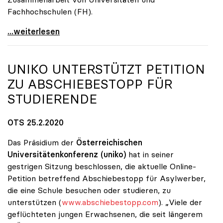
Fachhochschulen (FH).
Seidler sieht kooperatives Doktorat als
...weiterlesen
UNIKO
UNTERSTÜTZT PETITION
ZU ABSCHIEBESTOPP FÜR
STUDIERENDE
OTS 25.2.2020
Das Präsidium der
Österreichischen
Universitätenkonferenz
(uniko)
hat in seiner
gestrigen Sitzung beschlossen, die aktuelle Online-
Petition betreffend Abschiebestopp für Asylwerber,
die eine Schule besuchen oder studieren, zu
unterstützen (
www.abschiebestopp.com
). „Viele der
geflüchteten jungen Erwachsenen, die seit längerem