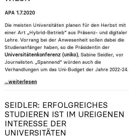
APA 1.7.2020
Die meisten Universitäten planen für den Herbst mit
einer Art „Hybrid-Betrieb“ aus Präsenz- und digitaler
Lehre. Vorrang bei der Anwesenheit sollen dabei die
Studienanfänger haben, so die Präsidentin der
Universitätenkonferenz (uniko)
, Sabine Seidler, vor
Journalisten. „Spannend“ würden auch die
Verhandlungen um das Uni-Budget der Jahre 2022-24.
Unis: Ab Herbst „hybrid\", Budget „keine g'mahte
...weiterlesen
SEIDLER: ERFOLGREICHES
STUDIEREN IST IM UREIGENEN
INTERESSE DER
UNIVERSITÄTEN