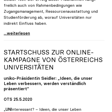
freilich auch von Rahmenbedingungen wie
Zugangsmanagement, Ressourcenausstattung und
Studienförderung ab, worauf Universitäten nur
indirekt Einfluss haben.
Seidler: Erfolgreiches Studieren ist im ureigenen
...weiterlesen
STARTSCHUSS ZUR ONLINE-
KAMPAGNE VON ÖSTERREICHS
UNIVERSITÄTEN
uniko
-Präsidentin Seidler: „Ideen, die unser
Leben verbessern, werden verständlich
präsentiert“
OTS 25.5.2020
„
UNI
nteressant? – Ideen, die unser Leben