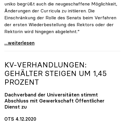
uniko begrüßt auch die neugeschaffene Möglichkeit,
Änderungen der Curricula zu initiieren. Die
Einschränkung der Rolle des Senats beim Verfahren
der ersten Wiederbestellung des Rektors oder der
Rektorin wird hingegen abgelehnt.“
UG-Novelle: Ja zu Mindeststudienleistung, nein zu
...weiterlesen
KV-VERHANDLUNGEN:
GEHÄLTER STEIGEN UM 1,45
PROZENT
Dachverband der Universitäten stimmt
Abschluss mit Gewerkschaft Öffentlicher
Dienst zu
OTS 4.12.2020