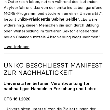
in Österreich leben, nutzen während des laufenden
Asylverfahrens das von der uniko ins Leben gerufene
MORE-Programm und studieren an einer Universität“,
betont
uniko-Präsidentin Sabine Seidler
. „Es wäre
widersinnig, diesen Menschen die sich durch Bildung
oder Weiterbildung im tertiären Sektor ergebenden
neuen Chancen mittels Abschiebung wegzunehmen."
uniko unterstützt Petition zu Abschiebestopp für
...weiterlesen
UNIKO
BESCHLIESST MANIFEST
ZUR NACHHALTIGKEIT
Universitäten betonen Verantwortung für
nachhaltiges Handeln in Forschung und Lehre
OTS 16.1.2020
„Universitäten unterstützen die Zielsetzungen der