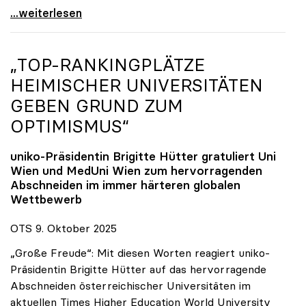
Reges Interesse von US-Forscher:innen an
...weiterlesen
„TOP-RANKINGPLÄTZE
HEIMISCHER UNIVERSITÄTEN
GEBEN GRUND ZUM
OPTIMISMUS“
uniko
-Präsidentin Brigitte Hütter gratuliert Uni
Wien und MedUni Wien zum hervorragenden
Abschneiden im immer härteren globalen
Wettbewerb
OTS 9. Oktober 2025
„Große Freude“: Mit diesen Worten reagiert uniko-
Präsidentin Brigitte Hütter auf das hervorragende
Abschneiden österreichischer Universitäten im
aktuellen Times Higher Education World University