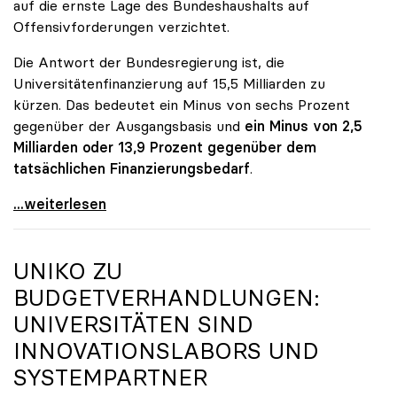
auf die ernste Lage des Bundeshaushalts auf
Offensivforderungen verzichtet.
Die Antwort der Bundesregierung ist, die
Universitätenfinanzierung auf 15,5 Milliarden zu
kürzen. Das bedeutet ein Minus von sechs Prozent
gegenüber der Ausgangsbasis und
ein Minus von 2,5
Milliarden oder 13,9 Prozent gegenüber dem
tatsächlichen Finanzierungsbedarf
.
\"Österreich ist für die heimischen Universitäten
...weiterlesen
UNIKO
ZU
BUDGETVERHANDLUNGEN:
UNIVERSITÄTEN SIND
INNOVATIONSLABORS UND
SYSTEMPARTNER