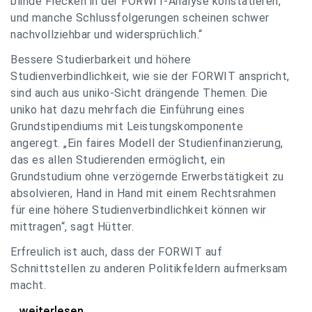
blinde Flecken in der FORWIT-Analyse konstatieren,
und manche Schlussfolgerungen scheinen schwer
nachvollziehbar und widersprüchlich.“
Bessere Studierbarkeit und höhere
Studienverbindlichkeit, wie sie der FORWIT anspricht,
sind auch aus uniko-Sicht drängende Themen. Die
uniko hat dazu mehrfach die Einführung eines
Grundstipendiums mit Leistungskomponente
angeregt. „Ein faires Modell der Studienfinanzierung,
das es allen Studierenden ermöglicht, ein
Grundstudium ohne verzögernde Erwerbstätigkeit zu
absolvieren, Hand in Hand mit einem Rechtsrahmen
für eine höhere Studienverbindlichkeit können wir
mittragen“, sagt Hütter.
Erfreulich ist auch, dass der FORWIT auf
Schnittstellen zu anderen Politikfeldern aufmerksam
macht.
uniko zu FORWIT-Analyse: Wichtige Themen
...weiterlesen