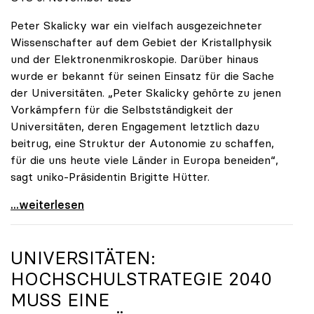
Peter Skalicky war ein vielfach ausgezeichneter
Wissenschafter auf dem Gebiet der Kristallphysik
und der Elektronenmikroskopie. Darüber hinaus
wurde er bekannt für seinen Einsatz für die Sache
der Universitäten. „Peter Skalicky gehörte zu jenen
Vorkämpfern für die Selbstständigkeit der
Universitäten, deren Engagement letztlich dazu
beitrug, eine Struktur der Autonomie zu schaffen,
für die uns heute viele Länder in Europa beneiden“,
sagt uniko-Präsidentin Brigitte Hütter.
uniko trauert um ehemaligen Präsidenten Peter
...weiterlesen
UNIVERSITÄTEN:
HOCHSCHULSTRATEGIE 2040
MUSS EINE