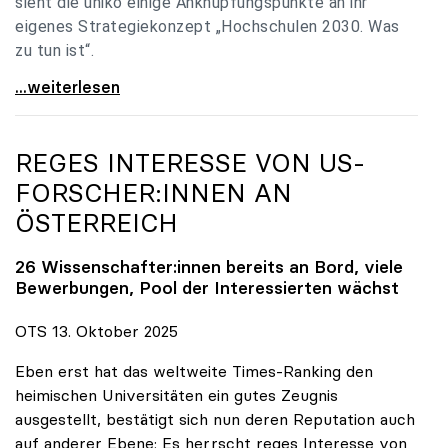
sieht die uniko einige Anknüpfungspunkte an ihr
eigenes Strategiekonzept „Hochschulen 2030. Was
zu tun ist“.
Universitäten: Hochschulstrategie 2040 muss eine
...weiterlesen
REGES INTERESSE VON US-
FORSCHER:INNEN AN
ÖSTERREICH
26 Wissenschafter:innen bereits an Bord, viele
Bewerbungen, Pool der Interessierten wächst
OTS 13. Oktober 2025
Eben erst hat das weltweite Times-Ranking den
heimischen Universitäten ein gutes Zeugnis
ausgestellt, bestätigt sich nun deren Reputation auch
auf anderer Ebene: Es herrscht reges Interesse von