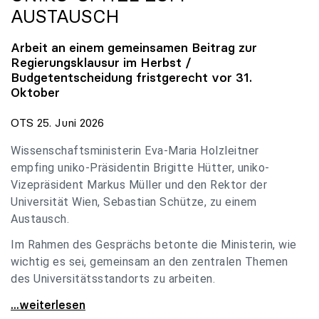
AUSTAUSCH
Arbeit an einem gemeinsamen Beitrag zur
Regierungsklausur im Herbst /
Budgetentscheidung fristgerecht vor 31.
Oktober
OTS 25. Juni 2026
Wissenschaftsministerin Eva-Maria Holzleitner
empfing uniko-Präsidentin Brigitte Hütter, uniko-
Vizepräsident Markus Müller und den Rektor der
Universität Wien, Sebastian Schütze, zu einem
Austausch.
Im Rahmen des Gesprächs betonte die Ministerin, wie
wichtig es sei, gemeinsam an den zentralen Themen
des Universitätsstandorts zu arbeiten.
Holzleitner empfing uniko-Spitze zum Austausch
...weiterlesen