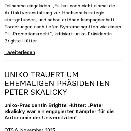
Teilnahme eingeladen. „Es hat noch nicht einmal die
Auftaktveranstaltung zur Hochschulstrategie
stattgefunden, und schon ertönen kampagnenhaft
Forderungen nach tiefen Systemeingriffen wie einem
FH-Promotionsrecht“, kritisiert uniko-Präsidentin
Brigitte Hütter.
„Deplatzierte Kampagne“: uniko irritiert über
...weiterlesen
UNIKO
TRAUERT UM
EHEMALIGEN PRÄSIDENTEN
PETER SKALICKY
uniko
-Präsidentin Brigitte Hütter: „Peter
Skalicky war ein engagierter Kämpfer für die
Autonomie der Universitäten“
OTS 6. November 2025