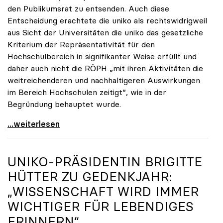
den Publikumsrat zu entsenden. Auch diese
Entscheidung erachtete die uniko als rechtswidrigweil
aus Sicht der Universitäten die uniko das gesetzliche
Kriterium der Repräsentativität für den
Hochschulbereich in signifikanter Weise erfüllt und
daher auch nicht die RÖPH „mit ihren Aktivitäten die
weitreichenderen und nachhaltigeren Auswirkungen
im Bereich Hochschulen zeitigt“, wie in der
Begründung behauptet wurde.
ORF-Publikumsrat: Regierung entsendet nun doch
...weiterlesen
UNIKO
-PRÄSIDENTIN BRIGITTE
HÜTTER ZU GEDENKJAHR:
„WISSENSCHAFT WIRD IMMER
WICHTIGER FÜR LEBENDIGES
ERINNERN“