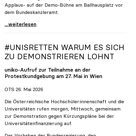
Applaus- auf der Demo-Bühne am Ballhausplatz vor
dem Bundeskanzleramt.
\"Wir nehmen es nicht hin\": Rede von
...weiterlesen
#UNISRETTEN WARUM ES SICH
ZU DEMONSTRIEREN LOHNT
uniko
-Aufruf zur Teilnahme an der
Protestkundgebung am 27. Mai in Wien
OTS 26. Mai 2026
Die Österreichische Hochschüler:innenschaft und die
Universitäten rufen morgen, Mittwoch, gemeinsam
zur Demonstration gegen Kürzungspläne bei der
Universitätenfinanzierung auf.
Das Vorhaben der Bundesregierung, den