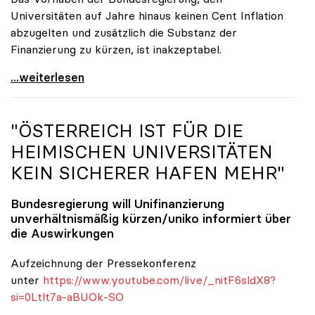
Universitäten auf Jahre hinaus keinen Cent Inflation
abzugelten und zusätzlich die Substanz der
Finanzierung zu kürzen, ist inakzeptabel.
#UnisRetten Warum es sich zu demonstrieren lohnt
...weiterlesen
"ÖSTERREICH IST FÜR DIE
HEIMISCHEN UNIVERSITÄTEN
KEIN SICHERER HAFEN MEHR"
Bundesregierung will Unifinanzierung
unverhältnismäßig kürzen/
uniko
informiert über
die Auswirkungen
Aufzeichnung der Pressekonferenz
unter
https://www.youtube.com/live/_nitF6sldX8?
si=0Ltlt7a-aBUOk-SO