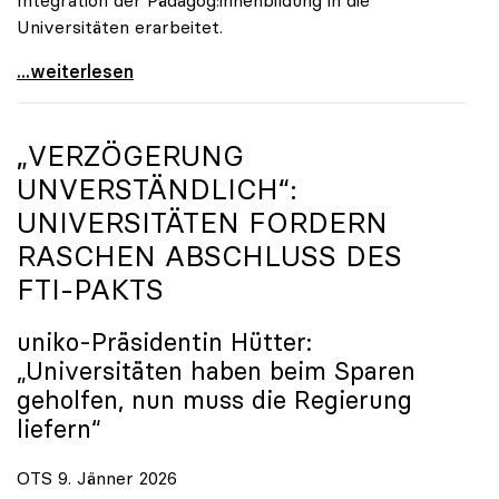
Universitäten erarbeitet.
Schools of Education an den Universitäten: Für
...weiterlesen
„VERZÖGERUNG
UNVERSTÄNDLICH“:
UNIVERSITÄTEN FORDERN
RASCHEN ABSCHLUSS DES
FTI-PAKTS
uniko
-Präsidentin Hütter:
„Universitäten haben beim Sparen
geholfen, nun muss die Regierung
liefern“
OTS 9. Jänner 2026