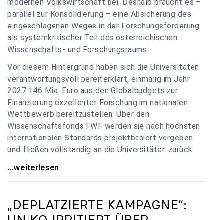
modernen Volkswirtschaft bei. Deshalb braucht es –
parallel zur Konsolidierung – eine Absicherung des
eingeschlagenen Weges in der Forschungsförderung
als systemkritischer Teil des österreichischen
Wissenschafts- und Forschungsraums.
Vor diesem Hintergrund haben sich die Universitäten
verantwortungsvoll bereiterklärt, einmalig im Jahr
2027 146 Mio. Euro aus den Globalbudgets zur
Finanzierung exzellenter Forschung im nationalen
Wettbewerb bereitzustellen: Über den
Wissenschaftsfonds FWF werden sie nach höchsten
internationalen Standards projektbasiert vergeben
und fließen vollständig an die Universitäten zurück.
Gemeinsam für einen starken Wissenschafts- und
...weiterlesen
„DEPLATZIERTE KAMPAGNE“:
UNIKO
IRRITIERT ÜBER