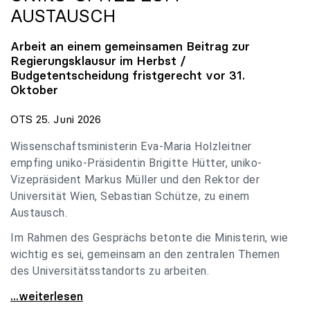
AUSTAUSCH
Arbeit an einem gemeinsamen Beitrag zur
Regierungsklausur im Herbst /
Budgetentscheidung fristgerecht vor 31.
Oktober
OTS 25. Juni 2026
Wissenschaftsministerin Eva-Maria Holzleitner
empfing uniko-Präsidentin Brigitte Hütter, uniko-
Vizepräsident Markus Müller und den Rektor der
Universität Wien, Sebastian Schütze, zu einem
Austausch.
Im Rahmen des Gesprächs betonte die Ministerin, wie
wichtig es sei, gemeinsam an den zentralen Themen
des Universitätsstandorts zu arbeiten.
Holzleitner empfing uniko-Spitze zum Austausch
...weiterlesen