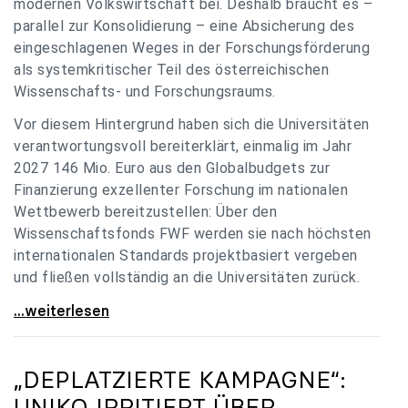
modernen Volkswirtschaft bei. Deshalb braucht es –
parallel zur Konsolidierung – eine Absicherung des
eingeschlagenen Weges in der Forschungsförderung
als systemkritischer Teil des österreichischen
Wissenschafts- und Forschungsraums.
Vor diesem Hintergrund haben sich die Universitäten
verantwortungsvoll bereiterklärt, einmalig im Jahr
2027 146 Mio. Euro aus den Globalbudgets zur
Finanzierung exzellenter Forschung im nationalen
Wettbewerb bereitzustellen: Über den
Wissenschaftsfonds FWF werden sie nach höchsten
internationalen Standards projektbasiert vergeben
und fließen vollständig an die Universitäten zurück.
Gemeinsam für einen starken Wissenschafts- und
...weiterlesen
„DEPLATZIERTE KAMPAGNE“:
UNIKO
IRRITIERT ÜBER