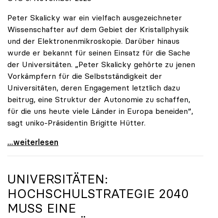
Peter Skalicky war ein vielfach ausgezeichneter
Wissenschafter auf dem Gebiet der Kristallphysik
und der Elektronenmikroskopie. Darüber hinaus
wurde er bekannt für seinen Einsatz für die Sache
der Universitäten. „Peter Skalicky gehörte zu jenen
Vorkämpfern für die Selbstständigkeit der
Universitäten, deren Engagement letztlich dazu
beitrug, eine Struktur der Autonomie zu schaffen,
für die uns heute viele Länder in Europa beneiden“,
sagt uniko-Präsidentin Brigitte Hütter.
uniko trauert um ehemaligen Präsidenten Peter
...weiterlesen
UNIVERSITÄTEN:
HOCHSCHULSTRATEGIE 2040
MUSS EINE