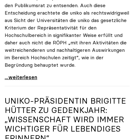
den Publikumsrat zu entsenden. Auch diese
Entscheidung erachtete die uniko als rechtswidrigweil
aus Sicht der Universitäten die uniko das gesetzliche
Kriterium der Repräsentativität für den
Hochschulbereich in signifikanter Weise erfüllt und
daher auch nicht die RÖPH „mit ihren Aktivitäten die
weitreichenderen und nachhaltigeren Auswirkungen
im Bereich Hochschulen zeitigt“, wie in der
Begründung behauptet wurde.
ORF-Publikumsrat: Regierung entsendet nun doch
...weiterlesen
UNIKO
-PRÄSIDENTIN BRIGITTE
HÜTTER ZU GEDENKJAHR:
„WISSENSCHAFT WIRD IMMER
WICHTIGER FÜR LEBENDIGES
ERINNERN“