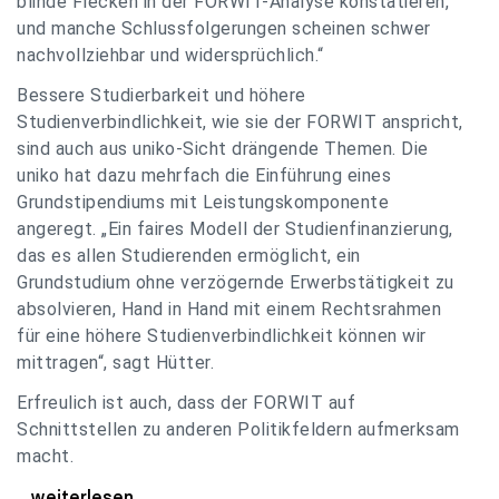
blinde Flecken in der FORWIT-Analyse konstatieren,
und manche Schlussfolgerungen scheinen schwer
nachvollziehbar und widersprüchlich.“
Bessere Studierbarkeit und höhere
Studienverbindlichkeit, wie sie der FORWIT anspricht,
sind auch aus uniko-Sicht drängende Themen. Die
uniko hat dazu mehrfach die Einführung eines
Grundstipendiums mit Leistungskomponente
angeregt. „Ein faires Modell der Studienfinanzierung,
das es allen Studierenden ermöglicht, ein
Grundstudium ohne verzögernde Erwerbstätigkeit zu
absolvieren, Hand in Hand mit einem Rechtsrahmen
für eine höhere Studienverbindlichkeit können wir
mittragen“, sagt Hütter.
Erfreulich ist auch, dass der FORWIT auf
Schnittstellen zu anderen Politikfeldern aufmerksam
macht.
uniko zu FORWIT-Analyse: Wichtige Themen
...weiterlesen