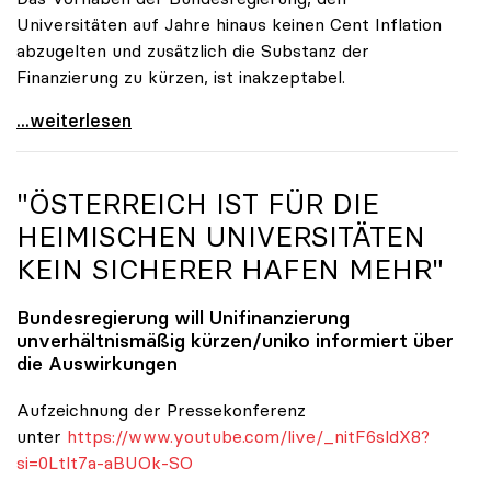
Universitäten auf Jahre hinaus keinen Cent Inflation
abzugelten und zusätzlich die Substanz der
Finanzierung zu kürzen, ist inakzeptabel.
#UnisRetten Warum es sich zu demonstrieren lohnt
...weiterlesen
"ÖSTERREICH IST FÜR DIE
HEIMISCHEN UNIVERSITÄTEN
KEIN SICHERER HAFEN MEHR"
Bundesregierung will Unifinanzierung
unverhältnismäßig kürzen/
uniko
informiert über
die Auswirkungen
Aufzeichnung der Pressekonferenz
unter
https://www.youtube.com/live/_nitF6sldX8?
si=0Ltlt7a-aBUOk-SO