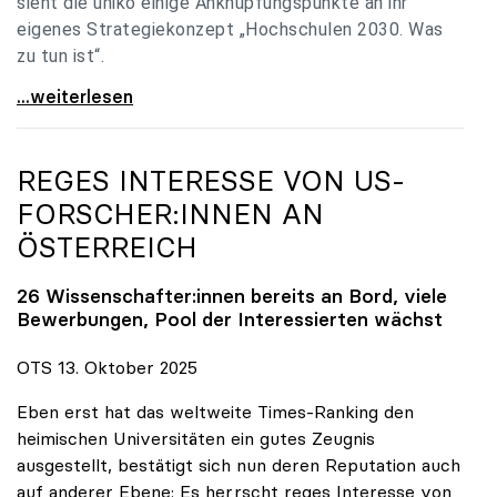
sieht die uniko einige Anknüpfungspunkte an ihr
eigenes Strategiekonzept „Hochschulen 2030. Was
zu tun ist“.
Universitäten: Hochschulstrategie 2040 muss eine
...weiterlesen
REGES INTERESSE VON US-
FORSCHER:INNEN AN
ÖSTERREICH
26 Wissenschafter:innen bereits an Bord, viele
Bewerbungen, Pool der Interessierten wächst
OTS 13. Oktober 2025
Eben erst hat das weltweite Times-Ranking den
heimischen Universitäten ein gutes Zeugnis
ausgestellt, bestätigt sich nun deren Reputation auch
auf anderer Ebene: Es herrscht reges Interesse von