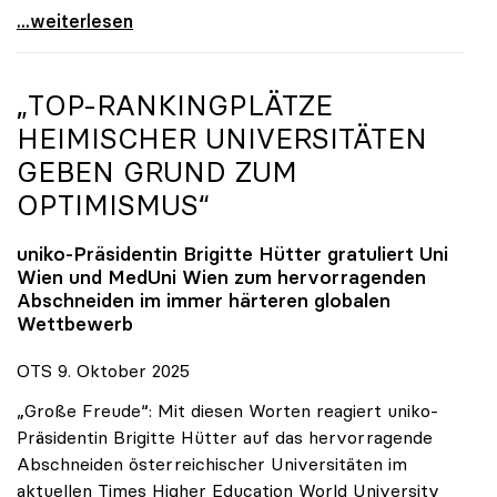
Reges Interesse von US-Forscher:innen an
...weiterlesen
„TOP-RANKINGPLÄTZE
HEIMISCHER UNIVERSITÄTEN
GEBEN GRUND ZUM
OPTIMISMUS“
uniko
-Präsidentin Brigitte Hütter gratuliert Uni
Wien und MedUni Wien zum hervorragenden
Abschneiden im immer härteren globalen
Wettbewerb
OTS 9. Oktober 2025
„Große Freude“: Mit diesen Worten reagiert uniko-
Präsidentin Brigitte Hütter auf das hervorragende
Abschneiden österreichischer Universitäten im
aktuellen Times Higher Education World University