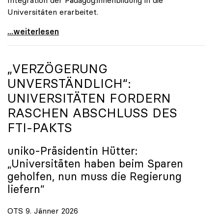
Universitäten erarbeitet.
Schools of Education an den Universitäten: Für
...weiterlesen
„VERZÖGERUNG
UNVERSTÄNDLICH“:
UNIVERSITÄTEN FORDERN
RASCHEN ABSCHLUSS DES
FTI-PAKTS
uniko
-Präsidentin Hütter:
„Universitäten haben beim Sparen
geholfen, nun muss die Regierung
liefern“
OTS 9. Jänner 2026