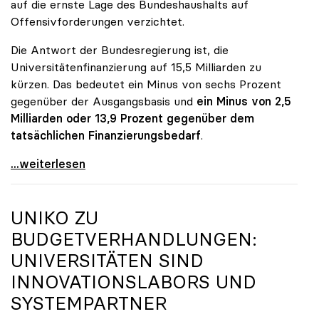
auf die ernste Lage des Bundeshaushalts auf
Offensivforderungen verzichtet.
Die Antwort der Bundesregierung ist, die
Universitätenfinanzierung auf 15,5 Milliarden zu
kürzen. Das bedeutet ein Minus von sechs Prozent
gegenüber der Ausgangsbasis und
ein Minus von 2,5
Milliarden oder 13,9 Prozent gegenüber dem
tatsächlichen Finanzierungsbedarf
.
\"Österreich ist für die heimischen Universitäten
...weiterlesen
UNIKO
ZU
BUDGETVERHANDLUNGEN:
UNIVERSITÄTEN SIND
INNOVATIONSLABORS UND
SYSTEMPARTNER