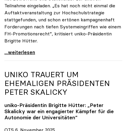
Teilnahme eingeladen. „Es hat noch nicht einmal die
Auftaktveranstaltung zur Hochschulstrategie
stattgefunden, und schon ertönen kampagnenhaft
Forderungen nach tiefen Systemeingriffen wie einem
FH-Promotionsrecht“, kritisiert uniko-Präsidentin
Brigitte Hütter.
„Deplatzierte Kampagne“: uniko irritiert über
...weiterlesen
UNIKO
TRAUERT UM
EHEMALIGEN PRÄSIDENTEN
PETER SKALICKY
uniko
-Präsidentin Brigitte Hütter: „Peter
Skalicky war ein engagierter Kämpfer für die
Autonomie der Universitäten“
OTS 6. November 2025