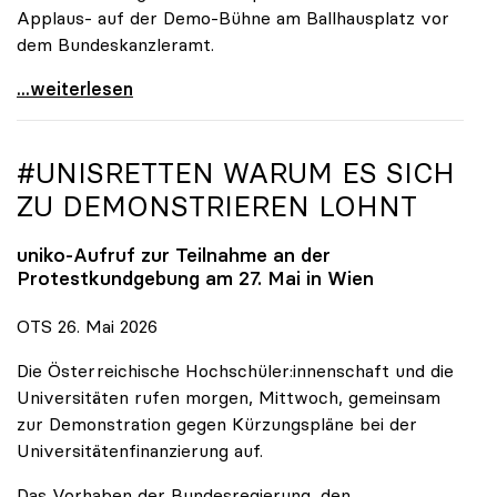
Applaus- auf der Demo-Bühne am Ballhausplatz vor
dem Bundeskanzleramt.
\"Wir nehmen es nicht hin\": Rede von
...weiterlesen
#UNISRETTEN WARUM ES SICH
ZU DEMONSTRIEREN LOHNT
uniko
-Aufruf zur Teilnahme an der
Protestkundgebung am 27. Mai in Wien
OTS 26. Mai 2026
Die Österreichische Hochschüler:innenschaft und die
Universitäten rufen morgen, Mittwoch, gemeinsam
zur Demonstration gegen Kürzungspläne bei der
Universitätenfinanzierung auf.
Das Vorhaben der Bundesregierung, den