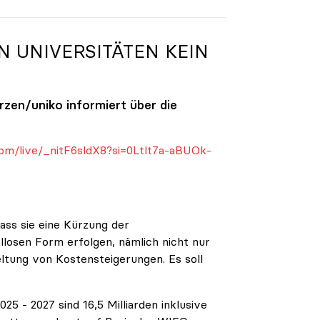
N UNIVERSITÄTEN KEIN
ürzen/
uniko
informiert über die
om/live/_nitF6sldX8?si=0Ltlt7a-aBUOk-
ass sie eine Kürzung der
ellosen Form erfolgen, nämlich nicht nur
eltung von Kostensteigerungen. Es soll
5 - 2027 sind 16,5 Milliarden inklusive