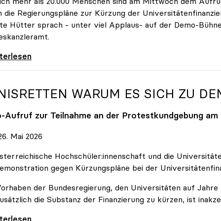
ich mehr als 20.000 Menschen sind am Mittwoch dem Aufruf
 die Regierungspläne zur Kürzung der Universitätenfinanzie
tte Hütter sprach - unter viel Applaus- auf der Demo-Bühn
eskanzleramt.
 nehmen es nicht hin\": Rede von
iterlesen
NISRETTEN WARUM ES SICH ZU D
o
-Aufruf zur Teilnahme an der Protestkundgebung am 2
6. Mai 2026
sterreichische Hochschüler:innenschaft und die Universit
emonstration gegen Kürzungspläne bei der Universitätenfin
orhaben der Bundesregierung, den Universitäten auf Jahre h
usätzlich die Substanz der Finanzierung zu kürzen, ist inakze
Retten Warum es sich zu demonstrieren lohnt
iterlesen