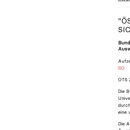
"Ö
SI
Bund
Ausw
Aufz
SO
OTS 2
Die B
Unive
durch
eine 
Die A