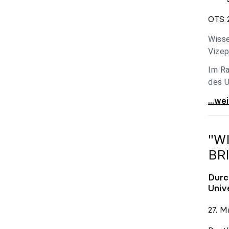
OTS 2
Wisse
Vizep
Im Ra
des U
Holzl
...we
"W
BR
Durc
Univ
27. M