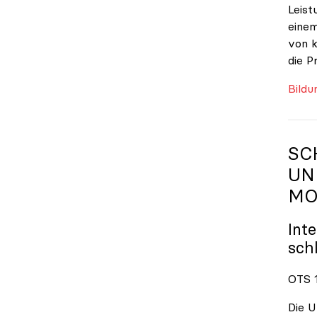
Leist
einem
von k
die P
Bildu
SC
UN
MO
Int
sch
OTS 1
Die U