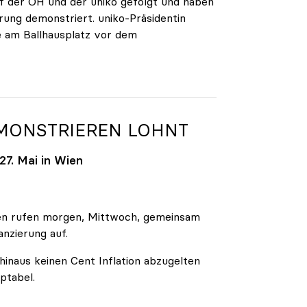
 der ÖH und der uniko gefolgt und haben
rung demonstriert. uniko-Präsidentin
e am Ballhausplatz vor dem
EMONSTRIEREN LOHNT
7. Mai in Wien
äten rufen morgen, Mittwoch, gemeinsam
anzierung auf.
inaus keinen Cent Inflation abzugelten
ptabel.