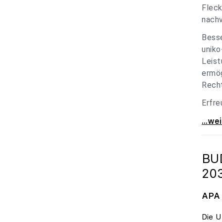
Fleck
nachv
Besse
uniko
Leist
ermög
Recht
Erfre
unik
...we
BU
20
APA 
Die U