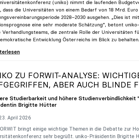
niversitätenkonferenz (uniko) nimmt die laufenden Budget
, dass die Universitäten von einem Bedarf von 18 Mrd. Euro f
ungsvereinbarungsperiode 2028–2030 ausgehen. „Dies ist mit 
tionsprognose eine sehr moderate Schätzung“, betont uniko-P
e Verhandlungsteams, die zentrale Rolle der Universitäten für
emokratische Entwicklung Österreichs im Blick zu behalten
 zu Budgetverhandlungen: Universitäten sind
iterlesen
IKO
ZU FORWIT-ANALYSE: WICHTI
FGEGRIFFEN, ABER AUCH BLINDE F
ere Studierbarkeit und höhere Studienverbindlichkeit 
identin Brigitte Hütter
3. April 2026
ORWIT bringt einige wichtige Themen in die Debatte zur Ho
rsitätenkonferenz sehr begrüßt. uniko-Präsidentin Brigitte 