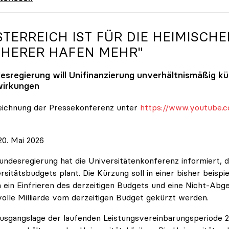
STERREICH IST FÜR DIE HEIMISCHE
CHERER HAFEN MEHR"
esregierung will Unifinanzierung unverhältnismäßig k
irkungen
eichnung der Pressekonferenz unter
https://www.youtube.c
0. Mai 2026
undesregierung hat die Universitätenkonferenz informiert, d
rsitätsbudgets plant. Die Kürzung soll in einer bisher beispi
 ein Einfrieren des derzeitigen Budgets und eine Nicht-Abg
volle Milliarde vom derzeitigen Budget gekürzt werden.
usgangslage der laufenden Leistungsvereinbarungsperiode 202