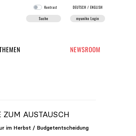
Kontrast
DE
UTSCH
/
EN
GLISH
Suche
myuniko Login
EN DER UNIKO
THEMEN
NEWSROOM
E ZUM AUSTAUSCH
ur im Herbst / Budgetentscheidung