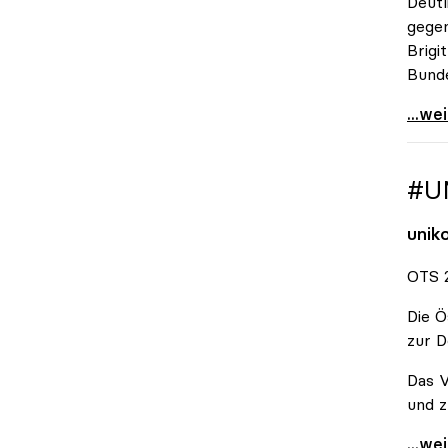
Deutl
gegen
Brigi
Bund
\"Wir
...we
#U
unik
OTS 2
Die Ö
zur D
Das V
und z
#Unis
...we