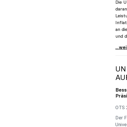
Die U
daran
Leist
Infla
an di
und d
uniko
...we
UN
AU
Bess
Präs
OTS 2
Der F
Unive