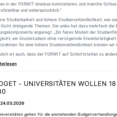
en in der FORWIT-Analyse konstatieren, und manche Schlu
ollziehbar und widersprüchlich.“
re Studierbarkeit und höhere Studienverbindlichkeit, wie si
-Sicht drängende Themen. Die uniko hat dazu mehrfach die 
ungskomponente angeregt. „Ein faires Modell der Studienfin
licht, ein Grundstudium ohne verzögernde Erwerbstätigkeit 
srahmen für eine höhere Studienverbindlichkeit können wir m
ulich ist auch, dass der FORWIT auf Schnittstellen zu ande
o zu FORWIT-Analyse: Wichtige Themen
iterlesen
DGET - UNIVERSITÄTEN WOLLEN 18
30
24.03.2026
niversitäten gehen für die anstehenden Budgetverhandlung