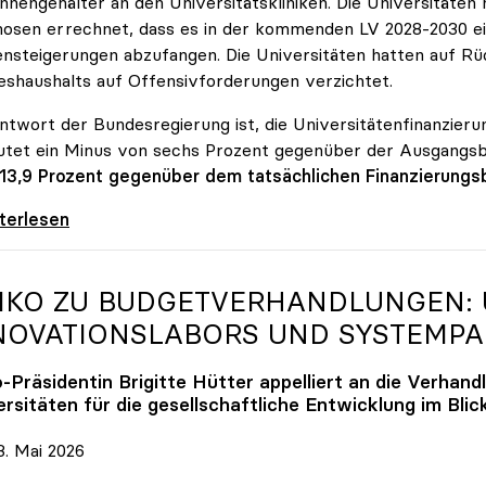
innengehälter an den Universitätskliniken. Die Universitäte
osen errechnet, dass es in der kommenden LV 2028-2030 ein
nsteigerungen abzufangen. Die Universitäten hatten auf Rüc
shaushalts auf Offensivforderungen verzichtet.
ntwort der Bundesregierung ist, die Universitätenfinanzierun
tet ein Minus von sechs Prozent gegenüber der Ausgangs
 13,9 Prozent gegenüber dem tatsächlichen Finanzierungs
erreich ist für die heimischen Universitäten
iterlesen
IKO
ZU BUDGETVERHANDLUNGEN: U
NOVATIONSLABORS UND SYSTEMP
o
-Präsidentin Brigitte Hütter appelliert an die Verhand
rsitäten für die gesellschaftliche Entwicklung im Blic
. Mai 2026