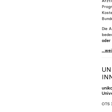
Ärzt:
Progn
Koste
Bunde
Die A
bedeu
oder
\"Öst
...we
UN
IN
unik
Unive
OTS 3