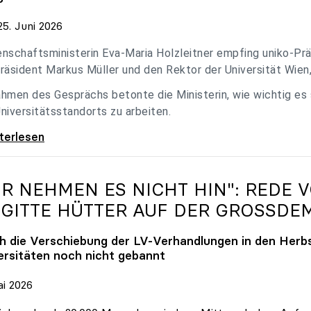
5. Juni 2026
nschaftsministerin Eva-Maria Holzleitner empfing uniko-Präs
räsident Markus Müller und den Rektor der Universität Wien
hmen des Gesprächs betonte die Ministerin, wie wichtig es
niversitätsstandorts zu arbeiten.
eitner empfing uniko-Spitze zum Austausch
iterlesen
IR NEHMEN ES NICHT HIN": REDE 
IGITTE HÜTTER AUF DER GROSSDE
h die Verschiebung der LV-Verhandlungen in den Herbs
ersitäten noch nicht gebannt
ai 2026