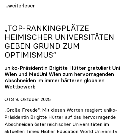
Reges Interesse von US-Forscher:innen an
...weiterlesen
„TOP-RANKINGPLÄTZE
HEIMISCHER UNIVERSITÄTEN
GEBEN GRUND ZUM
OPTIMISMUS“
uniko
-Präsidentin Brigitte Hütter gratuliert Uni
Wien und MedUni Wien zum hervorragenden
Abschneiden im immer härteren globalen
Wettbewerb
OTS 9. Oktober 2025
„Große Freude“: Mit diesen Worten reagiert uniko-
Präsidentin Brigitte Hütter auf das hervorragende
Abschneiden österreichischer Universitäten im
aktuellen Times Higher Education World University