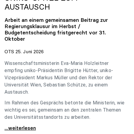
AUSTAUSCH
Arbeit an einem gemeinsamen Beitrag zur
Regierungsklausur im Herbst /
Budgetentscheidung fristgerecht vor 31.
Oktober
OTS 25. Juni 2026
Wissenschaftsministerin Eva-Maria Holzleitner
empfing uniko-Präsidentin Brigitte Hütter, uniko-
Vizepräsident Markus Müller und den Rektor der
Universität Wien, Sebastian Schütze, zu einem
Austausch.
Im Rahmen des Gesprächs betonte die Ministerin, wie
wichtig es sei, gemeinsam an den zentralen Themen
des Universitätsstandorts zu arbeiten.
Holzleitner empfing uniko-Spitze zum Austausch
...weiterlesen