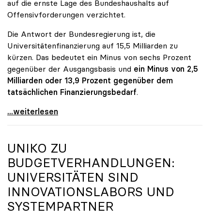
auf die ernste Lage des Bundeshaushalts auf
Offensivforderungen verzichtet.
Die Antwort der Bundesregierung ist, die
Universitätenfinanzierung auf 15,5 Milliarden zu
kürzen. Das bedeutet ein Minus von sechs Prozent
gegenüber der Ausgangsbasis und
ein Minus von 2,5
Milliarden oder 13,9 Prozent gegenüber dem
tatsächlichen Finanzierungsbedarf
.
\"Österreich ist für die heimischen Universitäten
...weiterlesen
UNIKO
ZU
BUDGETVERHANDLUNGEN:
UNIVERSITÄTEN SIND
INNOVATIONSLABORS UND
SYSTEMPARTNER