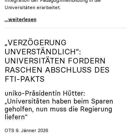
Universitäten erarbeitet.
Schools of Education an den Universitäten: Für
...weiterlesen
„VERZÖGERUNG
UNVERSTÄNDLICH“:
UNIVERSITÄTEN FORDERN
RASCHEN ABSCHLUSS DES
FTI-PAKTS
uniko
-Präsidentin Hütter:
„Universitäten haben beim Sparen
geholfen, nun muss die Regierung
liefern“
OTS 9. Jänner 2026