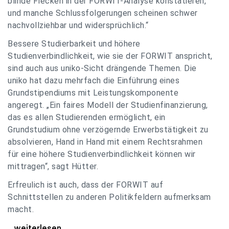
blinde Flecken in der FORWIT-Analyse konstatieren,
und manche Schlussfolgerungen scheinen schwer
nachvollziehbar und widersprüchlich.“
Bessere Studierbarkeit und höhere
Studienverbindlichkeit, wie sie der FORWIT anspricht,
sind auch aus uniko-Sicht drängende Themen. Die
uniko hat dazu mehrfach die Einführung eines
Grundstipendiums mit Leistungskomponente
angeregt. „Ein faires Modell der Studienfinanzierung,
das es allen Studierenden ermöglicht, ein
Grundstudium ohne verzögernde Erwerbstätigkeit zu
absolvieren, Hand in Hand mit einem Rechtsrahmen
für eine höhere Studienverbindlichkeit können wir
mittragen“, sagt Hütter.
Erfreulich ist auch, dass der FORWIT auf
Schnittstellen zu anderen Politikfeldern aufmerksam
macht.
uniko zu FORWIT-Analyse: Wichtige Themen
...weiterlesen