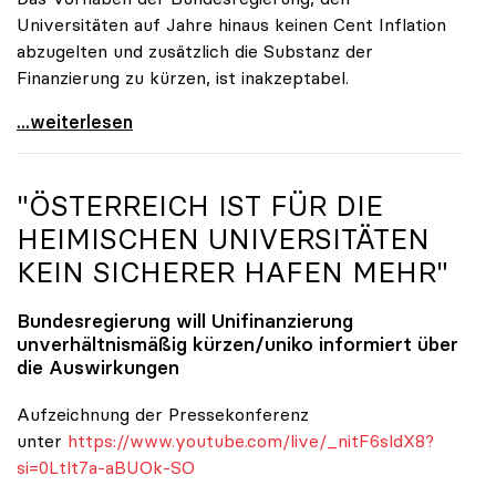
Universitäten auf Jahre hinaus keinen Cent Inflation
abzugelten und zusätzlich die Substanz der
Finanzierung zu kürzen, ist inakzeptabel.
#UnisRetten Warum es sich zu demonstrieren lohnt
...weiterlesen
"ÖSTERREICH IST FÜR DIE
HEIMISCHEN UNIVERSITÄTEN
KEIN SICHERER HAFEN MEHR"
Bundesregierung will Unifinanzierung
unverhältnismäßig kürzen/
uniko
informiert über
die Auswirkungen
Aufzeichnung der Pressekonferenz
unter
https://www.youtube.com/live/_nitF6sldX8?
si=0Ltlt7a-aBUOk-SO