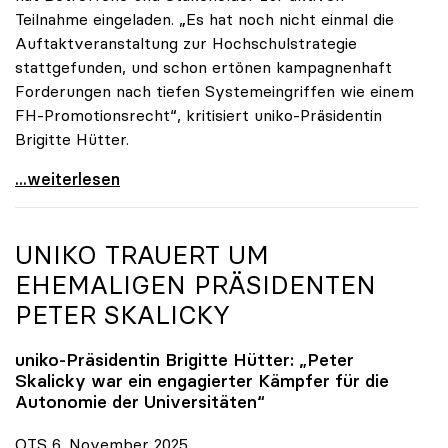
Teilnahme eingeladen. „Es hat noch nicht einmal die
Auftaktveranstaltung zur Hochschulstrategie
stattgefunden, und schon ertönen kampagnenhaft
Forderungen nach tiefen Systemeingriffen wie einem
FH-Promotionsrecht“, kritisiert uniko-Präsidentin
Brigitte Hütter.
„Deplatzierte Kampagne“: uniko irritiert über
...weiterlesen
UNIKO
TRAUERT UM
EHEMALIGEN PRÄSIDENTEN
PETER SKALICKY
uniko
-Präsidentin Brigitte Hütter: „Peter
Skalicky war ein engagierter Kämpfer für die
Autonomie der Universitäten“
OTS 6. November 2025