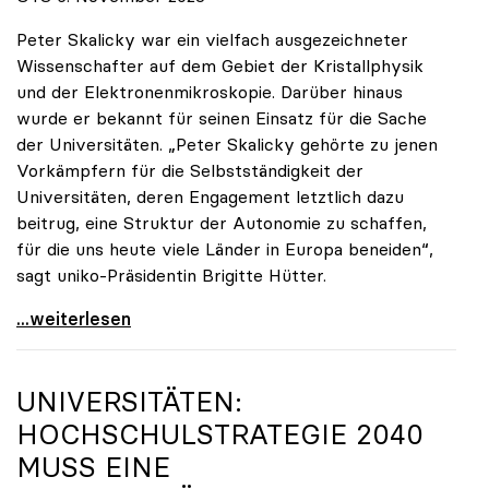
Peter Skalicky war ein vielfach ausgezeichneter
Wissenschafter auf dem Gebiet der Kristallphysik
und der Elektronenmikroskopie. Darüber hinaus
wurde er bekannt für seinen Einsatz für die Sache
der Universitäten. „Peter Skalicky gehörte zu jenen
Vorkämpfern für die Selbstständigkeit der
Universitäten, deren Engagement letztlich dazu
beitrug, eine Struktur der Autonomie zu schaffen,
für die uns heute viele Länder in Europa beneiden“,
sagt uniko-Präsidentin Brigitte Hütter.
uniko trauert um ehemaligen Präsidenten Peter
...weiterlesen
UNIVERSITÄTEN:
HOCHSCHULSTRATEGIE 2040
MUSS EINE