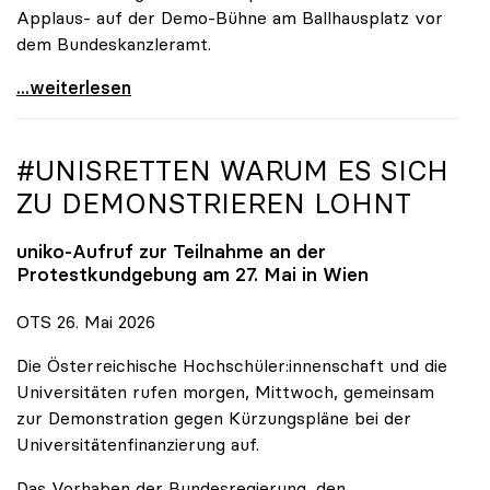
Applaus- auf der Demo-Bühne am Ballhausplatz vor
dem Bundeskanzleramt.
\"Wir nehmen es nicht hin\": Rede von
...weiterlesen
#UNISRETTEN WARUM ES SICH
ZU DEMONSTRIEREN LOHNT
uniko
-Aufruf zur Teilnahme an der
Protestkundgebung am 27. Mai in Wien
OTS 26. Mai 2026
Die Österreichische Hochschüler:innenschaft und die
Universitäten rufen morgen, Mittwoch, gemeinsam
zur Demonstration gegen Kürzungspläne bei der
Universitätenfinanzierung auf.
Das Vorhaben der Bundesregierung, den