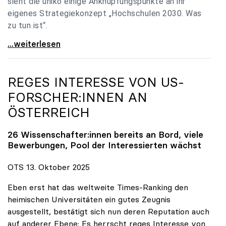
sieht die uniko einige Anknüpfungspunkte an ihr
eigenes Strategiekonzept „Hochschulen 2030. Was
zu tun ist“.
Universitäten: Hochschulstrategie 2040 muss eine
...weiterlesen
REGES INTERESSE VON US-
FORSCHER:INNEN AN
ÖSTERREICH
26 Wissenschafter:innen bereits an Bord, viele
Bewerbungen, Pool der Interessierten wächst
OTS 13. Oktober 2025
Eben erst hat das weltweite Times-Ranking den
heimischen Universitäten ein gutes Zeugnis
ausgestellt, bestätigt sich nun deren Reputation auch
auf anderer Ebene: Es herrscht reges Interesse von