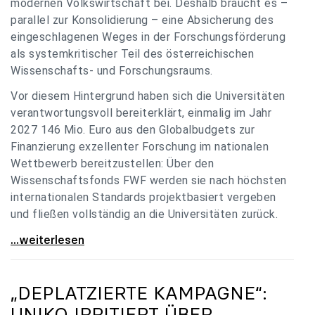
modernen Volkswirtschaft bei. Deshalb braucht es –
parallel zur Konsolidierung – eine Absicherung des
eingeschlagenen Weges in der Forschungsförderung
als systemkritischer Teil des österreichischen
Wissenschafts- und Forschungsraums.
Vor diesem Hintergrund haben sich die Universitäten
verantwortungsvoll bereiterklärt, einmalig im Jahr
2027 146 Mio. Euro aus den Globalbudgets zur
Finanzierung exzellenter Forschung im nationalen
Wettbewerb bereitzustellen: Über den
Wissenschaftsfonds FWF werden sie nach höchsten
internationalen Standards projektbasiert vergeben
und fließen vollständig an die Universitäten zurück.
Gemeinsam für einen starken Wissenschafts- und
...weiterlesen
„DEPLATZIERTE KAMPAGNE“:
UNIKO
IRRITIERT ÜBER