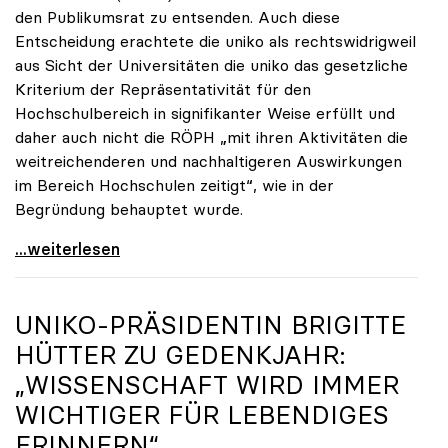
den Publikumsrat zu entsenden. Auch diese
Entscheidung erachtete die uniko als rechtswidrigweil
aus Sicht der Universitäten die uniko das gesetzliche
Kriterium der Repräsentativität für den
Hochschulbereich in signifikanter Weise erfüllt und
daher auch nicht die RÖPH „mit ihren Aktivitäten die
weitreichenderen und nachhaltigeren Auswirkungen
im Bereich Hochschulen zeitigt“, wie in der
Begründung behauptet wurde.
ORF-Publikumsrat: Regierung entsendet nun doch
...weiterlesen
UNIKO
-PRÄSIDENTIN BRIGITTE
HÜTTER ZU GEDENKJAHR:
„WISSENSCHAFT WIRD IMMER
WICHTIGER FÜR LEBENDIGES
ERINNERN“