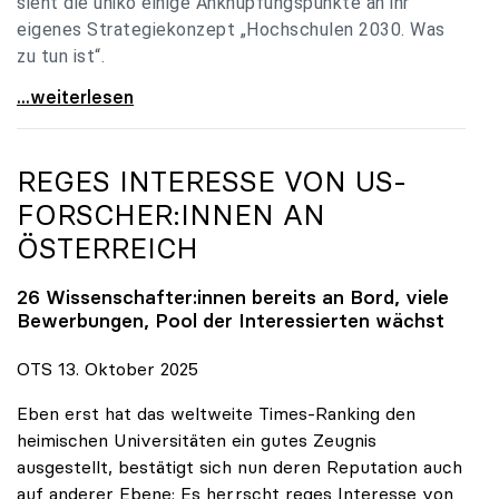
sieht die uniko einige Anknüpfungspunkte an ihr
eigenes Strategiekonzept „Hochschulen 2030. Was
zu tun ist“.
Universitäten: Hochschulstrategie 2040 muss eine
...weiterlesen
REGES INTERESSE VON US-
FORSCHER:INNEN AN
ÖSTERREICH
26 Wissenschafter:innen bereits an Bord, viele
Bewerbungen, Pool der Interessierten wächst
OTS 13. Oktober 2025
Eben erst hat das weltweite Times-Ranking den
heimischen Universitäten ein gutes Zeugnis
ausgestellt, bestätigt sich nun deren Reputation auch
auf anderer Ebene: Es herrscht reges Interesse von