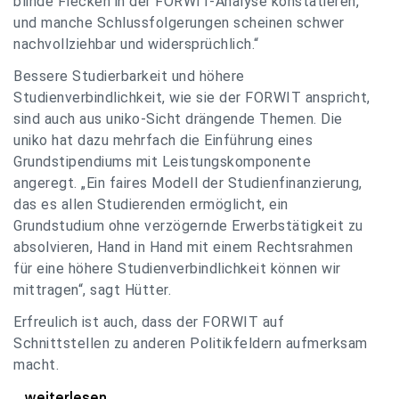
blinde Flecken in der FORWIT-Analyse konstatieren,
und manche Schlussfolgerungen scheinen schwer
nachvollziehbar und widersprüchlich.“
Bessere Studierbarkeit und höhere
Studienverbindlichkeit, wie sie der FORWIT anspricht,
sind auch aus uniko-Sicht drängende Themen. Die
uniko hat dazu mehrfach die Einführung eines
Grundstipendiums mit Leistungskomponente
angeregt. „Ein faires Modell der Studienfinanzierung,
das es allen Studierenden ermöglicht, ein
Grundstudium ohne verzögernde Erwerbstätigkeit zu
absolvieren, Hand in Hand mit einem Rechtsrahmen
für eine höhere Studienverbindlichkeit können wir
mittragen“, sagt Hütter.
Erfreulich ist auch, dass der FORWIT auf
Schnittstellen zu anderen Politikfeldern aufmerksam
macht.
uniko zu FORWIT-Analyse: Wichtige Themen
...weiterlesen