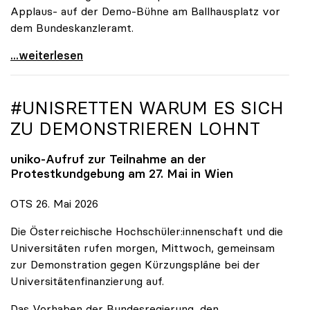
Applaus- auf der Demo-Bühne am Ballhausplatz vor
dem Bundeskanzleramt.
\"Wir nehmen es nicht hin\": Rede von
...weiterlesen
#UNISRETTEN WARUM ES SICH
ZU DEMONSTRIEREN LOHNT
uniko
-Aufruf zur Teilnahme an der
Protestkundgebung am 27. Mai in Wien
OTS 26. Mai 2026
Die Österreichische Hochschüler:innenschaft und die
Universitäten rufen morgen, Mittwoch, gemeinsam
zur Demonstration gegen Kürzungspläne bei der
Universitätenfinanzierung auf.
Das Vorhaben der Bundesregierung, den