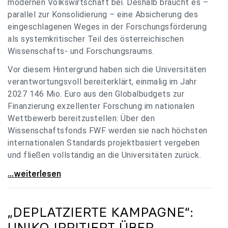
modernen Volkswirtschaft bei. Deshalb braucht es –
parallel zur Konsolidierung – eine Absicherung des
eingeschlagenen Weges in der Forschungsförderung
als systemkritischer Teil des österreichischen
Wissenschafts- und Forschungsraums.
Vor diesem Hintergrund haben sich die Universitäten
verantwortungsvoll bereiterklärt, einmalig im Jahr
2027 146 Mio. Euro aus den Globalbudgets zur
Finanzierung exzellenter Forschung im nationalen
Wettbewerb bereitzustellen: Über den
Wissenschaftsfonds FWF werden sie nach höchsten
internationalen Standards projektbasiert vergeben
und fließen vollständig an die Universitäten zurück.
Gemeinsam für einen starken Wissenschafts- und
...weiterlesen
„DEPLATZIERTE KAMPAGNE“:
UNIKO
IRRITIERT ÜBER