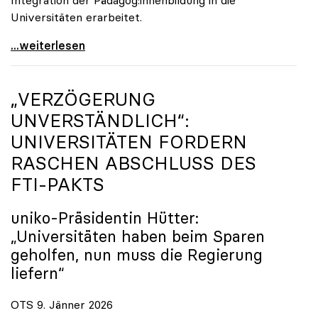
Universitäten erarbeitet.
Schools of Education an den Universitäten: Für
...weiterlesen
„VERZÖGERUNG
UNVERSTÄNDLICH“:
UNIVERSITÄTEN FORDERN
RASCHEN ABSCHLUSS DES
FTI-PAKTS
uniko
-Präsidentin Hütter:
„Universitäten haben beim Sparen
geholfen, nun muss die Regierung
liefern“
OTS 9. Jänner 2026