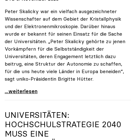
Peter Skalicky war ein vielfach ausgezeichneter
Wissenschafter auf dem Gebiet der Kristallphysik
und der Elektronenmikroskopie. Darüber hinaus
wurde er bekannt für seinen Einsatz für die Sache
der Universitäten. „Peter Skalicky gehörte zu jenen
Vorkämpfern für die Selbstständigkeit der
Universitäten, deren Engagement letztlich dazu
beitrug, eine Struktur der Autonomie zu schaffen,
für die uns heute viele Länder in Europa beneiden“,
sagt uniko-Präsidentin Brigitte Hütter.
uniko trauert um ehemaligen Präsidenten Peter
...weiterlesen
UNIVERSITÄTEN:
HOCHSCHULSTRATEGIE 2040
MUSS EINE