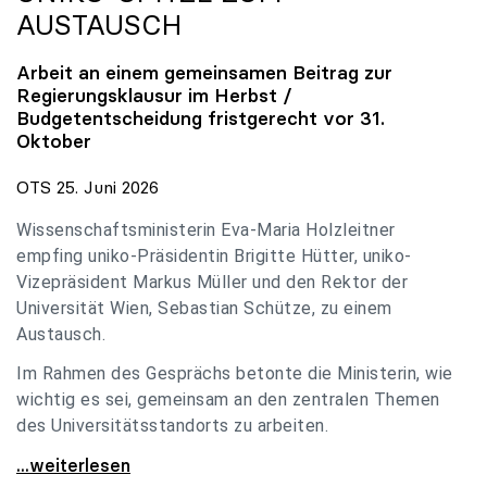
AUSTAUSCH
Arbeit an einem gemeinsamen Beitrag zur
Regierungsklausur im Herbst /
Budgetentscheidung fristgerecht vor 31.
Oktober
OTS 25. Juni 2026
Wissenschaftsministerin Eva-Maria Holzleitner
empfing uniko-Präsidentin Brigitte Hütter, uniko-
Vizepräsident Markus Müller und den Rektor der
Universität Wien, Sebastian Schütze, zu einem
Austausch.
Im Rahmen des Gesprächs betonte die Ministerin, wie
wichtig es sei, gemeinsam an den zentralen Themen
des Universitätsstandorts zu arbeiten.
Holzleitner empfing uniko-Spitze zum Austausch
...weiterlesen