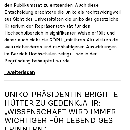
den Publikumsrat zu entsenden. Auch diese
Entscheidung erachtete die uniko als rechtswidrigweil
aus Sicht der Universitäten die uniko das gesetzliche
Kriterium der Repräsentativität für den
Hochschulbereich in signifikanter Weise erfüllt und
daher auch nicht die RÖPH „mit ihren Aktivitäten die
weitreichenderen und nachhaltigeren Auswirkungen
im Bereich Hochschulen zeitigt“, wie in der
Begründung behauptet wurde.
ORF-Publikumsrat: Regierung entsendet nun doch
...weiterlesen
UNIKO
-PRÄSIDENTIN BRIGITTE
HÜTTER ZU GEDENKJAHR:
„WISSENSCHAFT WIRD IMMER
WICHTIGER FÜR LEBENDIGES
ERINNERN“