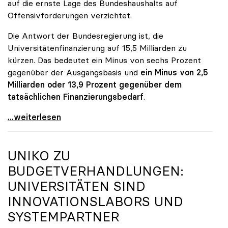
auf die ernste Lage des Bundeshaushalts auf
Offensivforderungen verzichtet.
Die Antwort der Bundesregierung ist, die
Universitätenfinanzierung auf 15,5 Milliarden zu
kürzen. Das bedeutet ein Minus von sechs Prozent
gegenüber der Ausgangsbasis und
ein Minus von 2,5
Milliarden oder 13,9 Prozent gegenüber dem
tatsächlichen Finanzierungsbedarf
.
\"Österreich ist für die heimischen Universitäten
...weiterlesen
UNIKO
ZU
BUDGETVERHANDLUNGEN:
UNIVERSITÄTEN SIND
INNOVATIONSLABORS UND
SYSTEMPARTNER