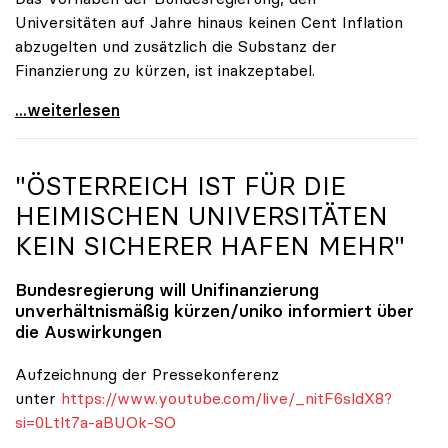
Universitäten auf Jahre hinaus keinen Cent Inflation
abzugelten und zusätzlich die Substanz der
Finanzierung zu kürzen, ist inakzeptabel.
#UnisRetten Warum es sich zu demonstrieren lohnt
...weiterlesen
"ÖSTERREICH IST FÜR DIE
HEIMISCHEN UNIVERSITÄTEN
KEIN SICHERER HAFEN MEHR"
Bundesregierung will Unifinanzierung
unverhältnismäßig kürzen/
uniko
informiert über
die Auswirkungen
Aufzeichnung der Pressekonferenz
unter
https://www.youtube.com/live/_nitF6sldX8?
si=0Ltlt7a-aBUOk-SO