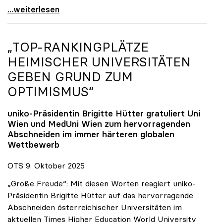
Reges Interesse von US-Forscher:innen an
...weiterlesen
„TOP-RANKINGPLÄTZE
HEIMISCHER UNIVERSITÄTEN
GEBEN GRUND ZUM
OPTIMISMUS“
uniko
-Präsidentin Brigitte Hütter gratuliert Uni
Wien und MedUni Wien zum hervorragenden
Abschneiden im immer härteren globalen
Wettbewerb
OTS 9. Oktober 2025
„Große Freude“: Mit diesen Worten reagiert uniko-
Präsidentin Brigitte Hütter auf das hervorragende
Abschneiden österreichischer Universitäten im
aktuellen Times Higher Education World University