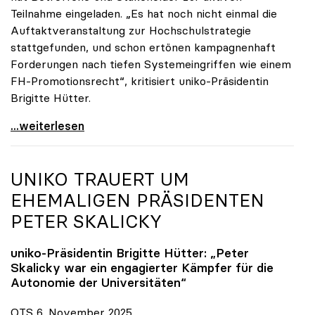
Teilnahme eingeladen. „Es hat noch nicht einmal die
Auftaktveranstaltung zur Hochschulstrategie
stattgefunden, und schon ertönen kampagnenhaft
Forderungen nach tiefen Systemeingriffen wie einem
FH-Promotionsrecht“, kritisiert uniko-Präsidentin
Brigitte Hütter.
„Deplatzierte Kampagne“: uniko irritiert über
...weiterlesen
UNIKO
TRAUERT UM
EHEMALIGEN PRÄSIDENTEN
PETER SKALICKY
uniko
-Präsidentin Brigitte Hütter: „Peter
Skalicky war ein engagierter Kämpfer für die
Autonomie der Universitäten“
OTS 6. November 2025