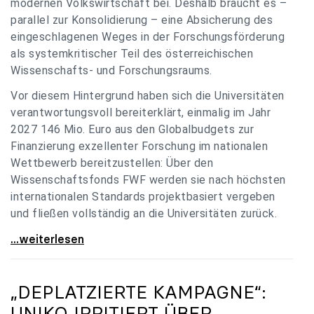
modernen Volkswirtschaft bei. Deshalb braucht es –
parallel zur Konsolidierung – eine Absicherung des
eingeschlagenen Weges in der Forschungsförderung
als systemkritischer Teil des österreichischen
Wissenschafts- und Forschungsraums.
Vor diesem Hintergrund haben sich die Universitäten
verantwortungsvoll bereiterklärt, einmalig im Jahr
2027 146 Mio. Euro aus den Globalbudgets zur
Finanzierung exzellenter Forschung im nationalen
Wettbewerb bereitzustellen: Über den
Wissenschaftsfonds FWF werden sie nach höchsten
internationalen Standards projektbasiert vergeben
und fließen vollständig an die Universitäten zurück.
Gemeinsam für einen starken Wissenschafts- und
...weiterlesen
„DEPLATZIERTE KAMPAGNE“:
UNIKO
IRRITIERT ÜBER