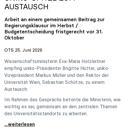
AUSTAUSCH
Arbeit an einem gemeinsamen Beitrag zur
Regierungsklausur im Herbst /
Budgetentscheidung fristgerecht vor 31.
Oktober
OTS 25. Juni 2026
Wissenschaftsministerin Eva-Maria Holzleitner
empfing uniko-Präsidentin Brigitte Hütter, uniko-
Vizepräsident Markus Müller und den Rektor der
Universität Wien, Sebastian Schütze, zu einem
Austausch.
Im Rahmen des Gesprächs betonte die Ministerin, wie
wichtig es sei, gemeinsam an den zentralen Themen
des Universitätsstandorts zu arbeiten.
Holzleitner empfing uniko-Spitze zum Austausch
...weiterlesen