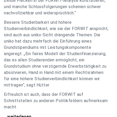
blinde Flecken in der FORWIT-Analyse konstatieren,
und manche Schlussfolgerungen scheinen schwer
nachvollziehbar und widersprüchlich.“
Bessere Studierbarkeit und höhere
Studienverbindlichkeit, wie sie der FORWIT anspricht,
sind auch aus uniko-Sicht drängende Themen. Die
uniko hat dazu mehrfach die Einführung eines
Grundstipendiums mit Leistungskomponente
angeregt. „Ein faires Modell der Studienfinanzierung,
das es allen Studierenden ermöglicht, ein
Grundstudium ohne verzögernde Erwerbstätigkeit zu
absolvieren, Hand in Hand mit einem Rechtsrahmen
für eine höhere Studienverbindlichkeit können wir
mittragen“, sagt Hütter.
Erfreulich ist auch, dass der FORWIT auf
Schnittstellen zu anderen Politikfeldern aufmerksam
macht.
uniko zu FORWIT-Analyse: Wichtige Themen
...weiterlesen