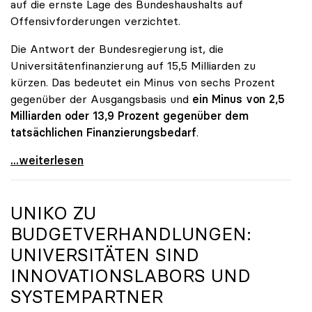
auf die ernste Lage des Bundeshaushalts auf
Offensivforderungen verzichtet.
Die Antwort der Bundesregierung ist, die
Universitätenfinanzierung auf 15,5 Milliarden zu
kürzen. Das bedeutet ein Minus von sechs Prozent
gegenüber der Ausgangsbasis und
ein Minus von 2,5
Milliarden oder 13,9 Prozent gegenüber dem
tatsächlichen Finanzierungsbedarf
.
\"Österreich ist für die heimischen Universitäten
...weiterlesen
UNIKO
ZU
BUDGETVERHANDLUNGEN:
UNIVERSITÄTEN SIND
INNOVATIONSLABORS UND
SYSTEMPARTNER