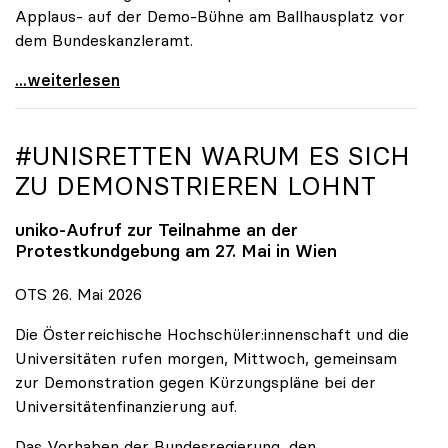
Applaus- auf der Demo-Bühne am Ballhausplatz vor
dem Bundeskanzleramt.
\"Wir nehmen es nicht hin\": Rede von
...weiterlesen
#UNISRETTEN WARUM ES SICH
ZU DEMONSTRIEREN LOHNT
uniko
-Aufruf zur Teilnahme an der
Protestkundgebung am 27. Mai in Wien
OTS 26. Mai 2026
Die Österreichische Hochschüler:innenschaft und die
Universitäten rufen morgen, Mittwoch, gemeinsam
zur Demonstration gegen Kürzungspläne bei der
Universitätenfinanzierung auf.
Das Vorhaben der Bundesregierung, den