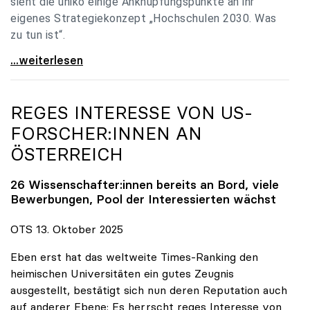
sieht die uniko einige Anknüpfungspunkte an ihr
eigenes Strategiekonzept „Hochschulen 2030. Was
zu tun ist“.
Universitäten: Hochschulstrategie 2040 muss eine
...weiterlesen
REGES INTERESSE VON US-
FORSCHER:INNEN AN
ÖSTERREICH
26 Wissenschafter:innen bereits an Bord, viele
Bewerbungen, Pool der Interessierten wächst
OTS 13. Oktober 2025
Eben erst hat das weltweite Times-Ranking den
heimischen Universitäten ein gutes Zeugnis
ausgestellt, bestätigt sich nun deren Reputation auch
auf anderer Ebene: Es herrscht reges Interesse von