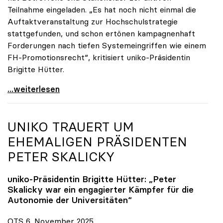
Teilnahme eingeladen. „Es hat noch nicht einmal die
Auftaktveranstaltung zur Hochschulstrategie
stattgefunden, und schon ertönen kampagnenhaft
Forderungen nach tiefen Systemeingriffen wie einem
FH-Promotionsrecht“, kritisiert uniko-Präsidentin
Brigitte Hütter.
„Deplatzierte Kampagne“: uniko irritiert über
...weiterlesen
UNIKO
TRAUERT UM
EHEMALIGEN PRÄSIDENTEN
PETER SKALICKY
uniko
-Präsidentin Brigitte Hütter: „Peter
Skalicky war ein engagierter Kämpfer für die
Autonomie der Universitäten“
OTS 6. November 2025