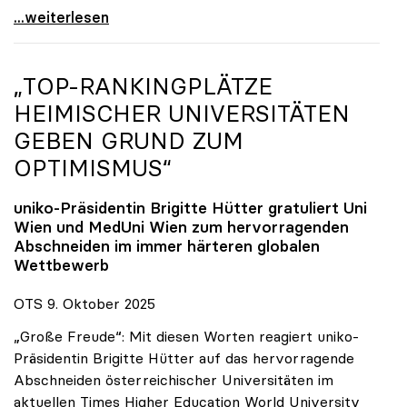
Reges Interesse von US-Forscher:innen an
...weiterlesen
„TOP-RANKINGPLÄTZE
HEIMISCHER UNIVERSITÄTEN
GEBEN GRUND ZUM
OPTIMISMUS“
uniko
-Präsidentin Brigitte Hütter gratuliert Uni
Wien und MedUni Wien zum hervorragenden
Abschneiden im immer härteren globalen
Wettbewerb
OTS 9. Oktober 2025
„Große Freude“: Mit diesen Worten reagiert uniko-
Präsidentin Brigitte Hütter auf das hervorragende
Abschneiden österreichischer Universitäten im
aktuellen Times Higher Education World University