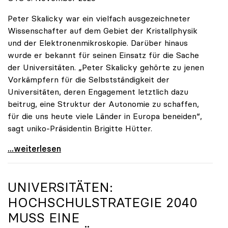
Peter Skalicky war ein vielfach ausgezeichneter
Wissenschafter auf dem Gebiet der Kristallphysik
und der Elektronenmikroskopie. Darüber hinaus
wurde er bekannt für seinen Einsatz für die Sache
der Universitäten. „Peter Skalicky gehörte zu jenen
Vorkämpfern für die Selbstständigkeit der
Universitäten, deren Engagement letztlich dazu
beitrug, eine Struktur der Autonomie zu schaffen,
für die uns heute viele Länder in Europa beneiden“,
sagt uniko-Präsidentin Brigitte Hütter.
uniko trauert um ehemaligen Präsidenten Peter
...weiterlesen
UNIVERSITÄTEN:
HOCHSCHULSTRATEGIE 2040
MUSS EINE