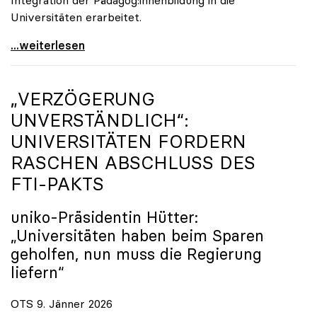
Universitäten erarbeitet.
Schools of Education an den Universitäten: Für
...weiterlesen
„VERZÖGERUNG
UNVERSTÄNDLICH“:
UNIVERSITÄTEN FORDERN
RASCHEN ABSCHLUSS DES
FTI-PAKTS
uniko
-Präsidentin Hütter:
„Universitäten haben beim Sparen
geholfen, nun muss die Regierung
liefern“
OTS 9. Jänner 2026