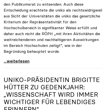
den Publikumsrat zu entsenden. Auch diese
Entscheidung erachtete die uniko als rechtswidrigweil
aus Sicht der Universitäten die uniko das gesetzliche
Kriterium der Repräsentativität für den
Hochschulbereich in signifikanter Weise erfüllt und
daher auch nicht die RÖPH „mit ihren Aktivitäten die
weitreichenderen und nachhaltigeren Auswirkungen
im Bereich Hochschulen zeitigt“, wie in der
Begründung behauptet wurde.
ORF-Publikumsrat: Regierung entsendet nun doch
...weiterlesen
UNIKO
-PRÄSIDENTIN BRIGITTE
HÜTTER ZU GEDENKJAHR:
„WISSENSCHAFT WIRD IMMER
WICHTIGER FÜR LEBENDIGES
ERINNERN“