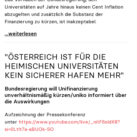
Universitäten auf Jahre hinaus keinen Cent Inflation
abzugelten und zusätzlich die Substanz der
Finanzierung zu kürzen, ist inakzeptabel.
#UnisRetten Warum es sich zu demonstrieren lohnt
...weiterlesen
"ÖSTERREICH IST FÜR DIE
HEIMISCHEN UNIVERSITÄTEN
KEIN SICHERER HAFEN MEHR"
Bundesregierung will Unifinanzierung
unverhältnismäßig kürzen/
uniko
informiert über
die Auswirkungen
Aufzeichnung der Pressekonferenz
unter
https://www.youtube.com/live/_nitF6sldX8?
si=0Ltlt7a-aBUOk-SO