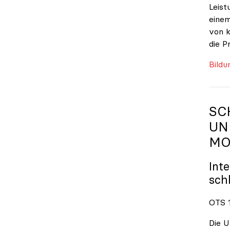
Leist
einem
von k
die P
Bildu
SC
UN
MO
Int
sch
OTS 1
Die U