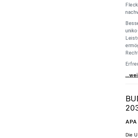
Fleck
nachv
Besse
uniko
Leist
ermög
Recht
Erfre
unik
...we
BU
20
APA 
Die U