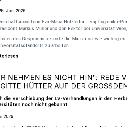
5. Juni 2026
nschaftsministerin Eva-Maria Holzleitner empfing uniko-Präs
räsident Markus Müller und den Rektor der Universität Wien
hmen des Gesprächs betonte die Ministerin, wie wichtig es
niversitätsstandorts zu arbeiten.
eitner empfing uniko-Spitze zum Austausch
iterlesen
IR NEHMEN ES NICHT HIN": REDE 
IGITTE HÜTTER AUF DER GROSSDE
h die Verschiebung der LV-Verhandlungen in den Herbs
ersitäten noch nicht gebannt
ai 2026