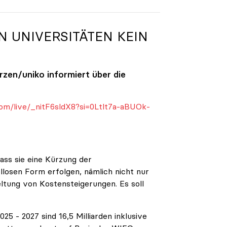
N UNIVERSITÄTEN KEIN
ürzen/
uniko
informiert über die
om/live/_nitF6sldX8?si=0Ltlt7a-aBUOk-
ass sie eine Kürzung der
ellosen Form erfolgen, nämlich nicht nur
eltung von Kostensteigerungen. Es soll
5 - 2027 sind 16,5 Milliarden inklusive