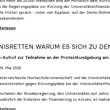
ich mehr als 20.000 Menschen sind am Mittwoch dem Aufruf
 die Regierungspläne zur Kürzung der Universitätenfinanzie
tte Hütter sprach - unter viel Applaus- auf der Demo-Bühn
eskanzleramt.
 nehmen es nicht hin\": Rede von
iterlesen
NISRETTEN WARUM ES SICH ZU D
o
-Aufruf zur Teilnahme an der Protestkundgebung am 2
6. Mai 2026
sterreichische Hochschüler:innenschaft und die Universit
emonstration gegen Kürzungspläne bei der Universitätenfin
orhaben der Bundesregierung, den Universitäten auf Jahre h
usätzlich die Substanz der Finanzierung zu kürzen, ist inakze
Retten Warum es sich zu demonstrieren lohnt
iterlesen