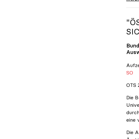
"Ö
SI
Bund
Ausw
Aufz
SO
OTS 2
Die B
Unive
durch
eine 
Die A