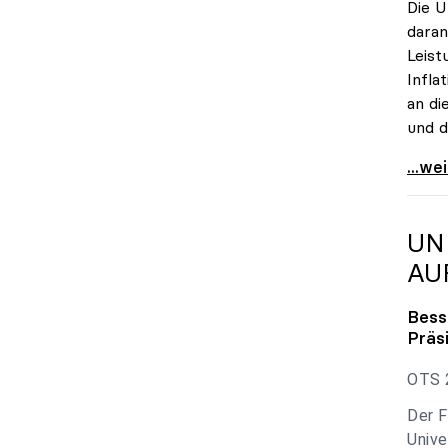
Die U
daran
Leist
Infla
an di
und d
uniko
...we
UN
AU
Bess
Präs
OTS 2
Der F
Unive