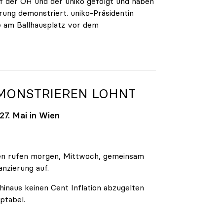
 der ÖH und der uniko gefolgt und haben
rung demonstriert. uniko-Präsidentin
e am Ballhausplatz vor dem
EMONSTRIEREN LOHNT
7. Mai in Wien
äten rufen morgen, Mittwoch, gemeinsam
anzierung auf.
inaus keinen Cent Inflation abzugelten
ptabel.