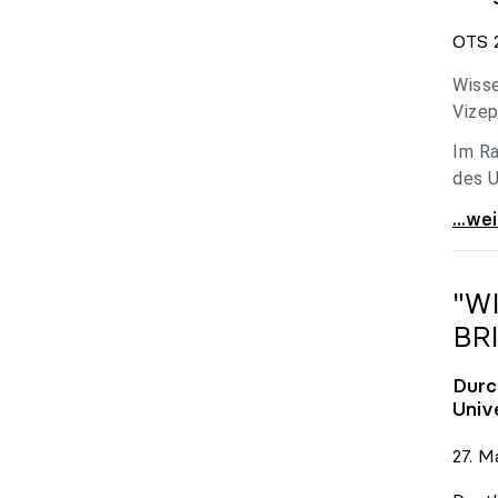
OTS 2
Wisse
Vizep
Im Ra
des U
Holzl
...we
"W
BR
Durc
Univ
27. M