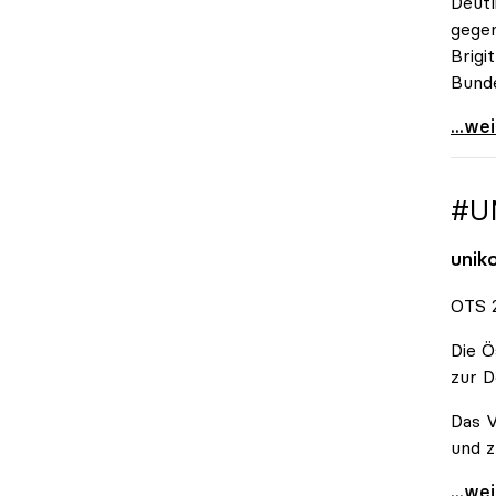
Deutl
gegen
Brigi
Bund
\"Wir
...we
#U
unik
OTS 2
Die Ö
zur D
Das V
und z
#Unis
...we