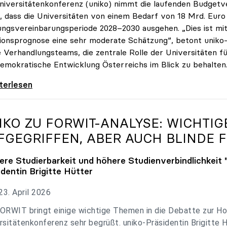
niversitätenkonferenz (uniko) nimmt die laufenden Budget
, dass die Universitäten von einem Bedarf von 18 Mrd. Euro f
ungsvereinbarungsperiode 2028–2030 ausgehen. „Dies ist mit 
tionsprognose eine sehr moderate Schätzung“, betont uniko-P
e Verhandlungsteams, die zentrale Rolle der Universitäten für
emokratische Entwicklung Österreichs im Blick zu behalten
 zu Budgetverhandlungen: Universitäten sind
iterlesen
IKO
ZU FORWIT-ANALYSE: WICHTI
FGEGRIFFEN, ABER AUCH BLINDE F
ere Studierbarkeit und höhere Studienverbindlichkeit 
identin Brigitte Hütter
3. April 2026
ORWIT bringt einige wichtige Themen in die Debatte zur Ho
rsitätenkonferenz sehr begrüßt. uniko-Präsidentin Brigitte 