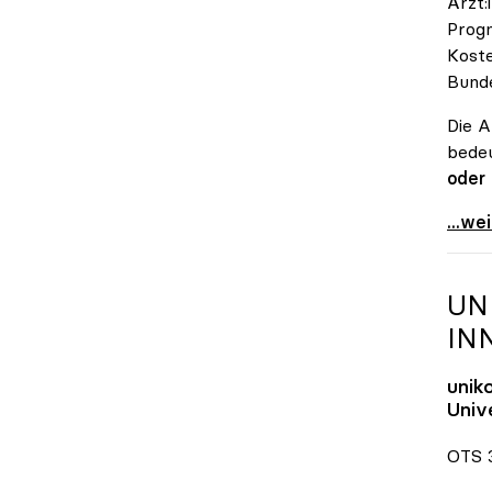
Ärzt:
Progn
Koste
Bunde
Die A
bedeu
oder
\"Öst
...we
UN
IN
unik
Unive
OTS 3