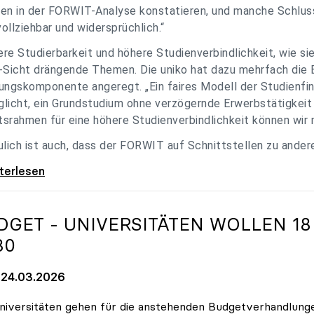
en in der FORWIT-Analyse konstatieren, und manche Schlu
ollziehbar und widersprüchlich.“
re Studierbarkeit und höhere Studienverbindlichkeit, wie si
-Sicht drängende Themen. Die uniko hat dazu mehrfach die 
ungskomponente angeregt. „Ein faires Modell der Studienfin
licht, ein Grundstudium ohne verzögernde Erwerbstätigkeit 
srahmen für eine höhere Studienverbindlichkeit können wir m
ulich ist auch, dass der FORWIT auf Schnittstellen zu ande
o zu FORWIT-Analyse: Wichtige Themen
iterlesen
DGET - UNIVERSITÄTEN WOLLEN 18
30
24.03.2026
niversitäten gehen für die anstehenden Budgetverhandlung