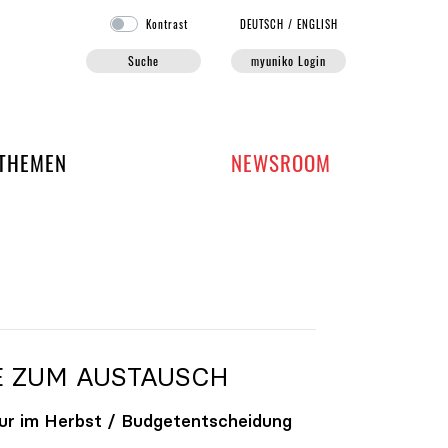
Kontrast
DE
UTSCH
/
EN
GLISH
Suche
myuniko Login
EN DER UNIKO
THEMEN
NEWSROOM
E ZUM AUSTAUSCH
ur im Herbst / Budgetentscheidung