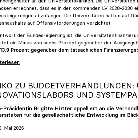
innengehälter an den Universitätskliniken. Die Universitäte
osen errechnet, dass es in der kommenden LV 2028-2030 ein
nsteigerungen abzufangen. Die Universitäten hatten auf Rüc
shaushalts auf Offensivforderungen verzichtet.
ntwort der Bundesregierung ist, die Universitätenfinanzierun
tet ein Minus von sechs Prozent gegenüber der Ausgangs
 13,9 Prozent gegenüber dem tatsächlichen Finanzierungs
erreich ist für die heimischen Universitäten
iterlesen
IKO
ZU BUDGETVERHANDLUNGEN: U
NOVATIONSLABORS UND SYSTEMP
o
-Präsidentin Brigitte Hütter appelliert an die Verhand
rsitäten für die gesellschaftliche Entwicklung im Blic
. Mai 2026