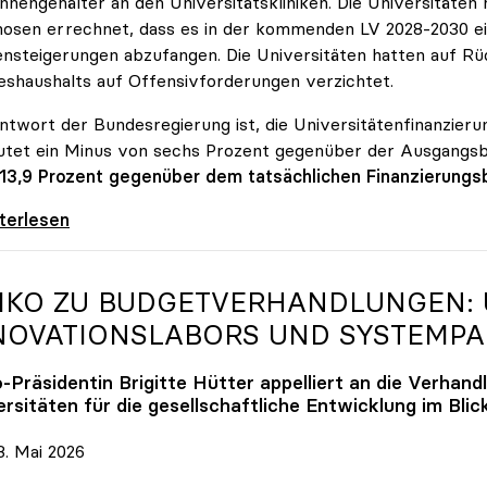
innengehälter an den Universitätskliniken. Die Universitäte
osen errechnet, dass es in der kommenden LV 2028-2030 ein
nsteigerungen abzufangen. Die Universitäten hatten auf Rüc
shaushalts auf Offensivforderungen verzichtet.
ntwort der Bundesregierung ist, die Universitätenfinanzierun
tet ein Minus von sechs Prozent gegenüber der Ausgangs
 13,9 Prozent gegenüber dem tatsächlichen Finanzierungs
erreich ist für die heimischen Universitäten
iterlesen
IKO
ZU BUDGETVERHANDLUNGEN: U
NOVATIONSLABORS UND SYSTEMP
o
-Präsidentin Brigitte Hütter appelliert an die Verhand
rsitäten für die gesellschaftliche Entwicklung im Blic
. Mai 2026