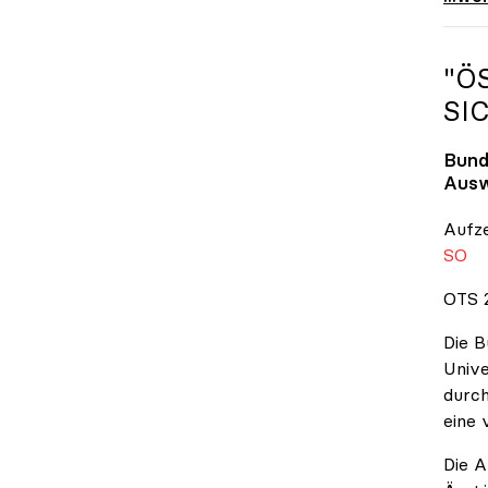
"Ö
SI
Bund
Ausw
Aufz
SO
OTS 2
Die B
Unive
durch
eine 
Die A