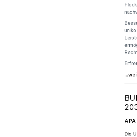
Fleck
nachv
Besse
uniko
Leist
ermög
Recht
Erfre
unik
...we
BU
20
APA 
Die U