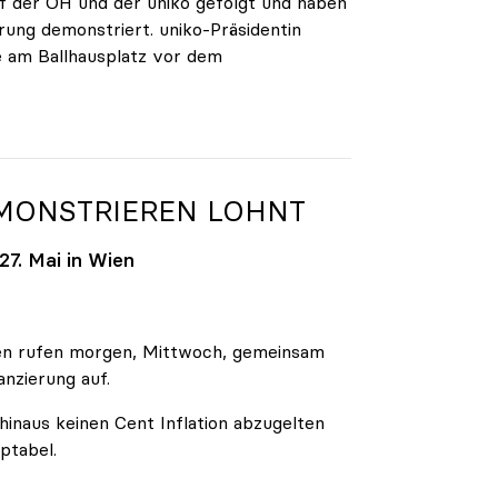
 der ÖH und der uniko gefolgt und haben
rung demonstriert. uniko-Präsidentin
e am Ballhausplatz vor dem
EMONSTRIEREN LOHNT
7. Mai in Wien
äten rufen morgen, Mittwoch, gemeinsam
anzierung auf.
inaus keinen Cent Inflation abzugelten
ptabel.