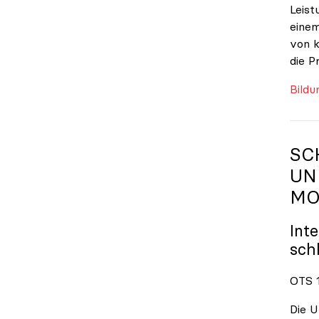
Leist
einem
von k
die P
Bildu
SC
UN
MO
Int
sch
OTS 1
Die U