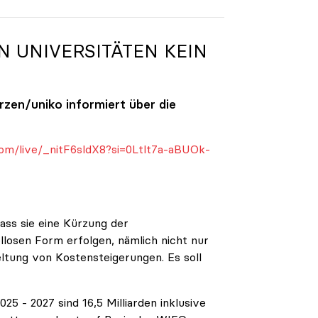
N UNIVERSITÄTEN KEIN
ürzen/
uniko
informiert über die
om/live/_nitF6sldX8?si=0Ltlt7a-aBUOk-
ass sie eine Kürzung der
ellosen Form erfolgen, nämlich nicht nur
eltung von Kostensteigerungen. Es soll
5 - 2027 sind 16,5 Milliarden inklusive