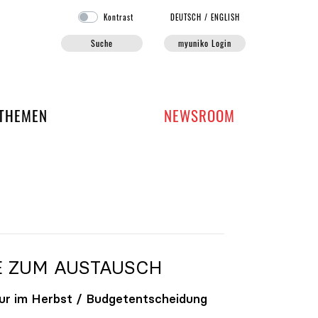
Kontrast
DE
UTSCH
/
EN
GLISH
Suche
myuniko Login
EN DER UNIKO
THEMEN
NEWSROOM
E ZUM AUSTAUSCH
ur im Herbst / Budgetentscheidung