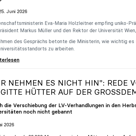
5. Juni 2026
nschaftsministerin Eva-Maria Holzleitner empfing uniko-Präs
räsident Markus Müller und den Rektor der Universität Wien
hmen des Gesprächs betonte die Ministerin, wie wichtig es
niversitätsstandorts zu arbeiten.
eitner empfing uniko-Spitze zum Austausch
iterlesen
IR NEHMEN ES NICHT HIN": REDE 
IGITTE HÜTTER AUF DER GROSSDE
h die Verschiebung der LV-Verhandlungen in den Herbs
ersitäten noch nicht gebannt
ai 2026