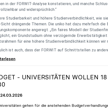
en in der FORWIT-Analyse konstatieren, und manche Schlu
ollziehbar und widersprüchlich.“
re Studierbarkeit und höhere Studienverbindlichkeit, wie si
-Sicht drängende Themen. Die uniko hat dazu mehrfach die 
ungskomponente angeregt. „Ein faires Modell der Studienfin
licht, ein Grundstudium ohne verzögernde Erwerbstätigkeit 
srahmen für eine höhere Studienverbindlichkeit können wir m
ulich ist auch, dass der FORWIT auf Schnittstellen zu ande
o zu FORWIT-Analyse: Wichtige Themen
iterlesen
DGET - UNIVERSITÄTEN WOLLEN 18
30
24.03.2026
niversitäten gehen für die anstehenden Budgetverhandlung