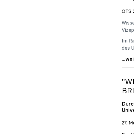
OTS 2
Wisse
Vizep
Im Ra
des U
Holzl
...we
"W
BR
Durc
Univ
27. M