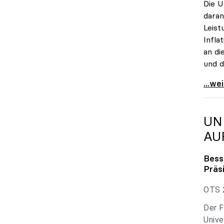
Die U
daran
Leist
Infla
an di
und d
uniko
...we
UN
AU
Bess
Präs
OTS 2
Der F
Unive