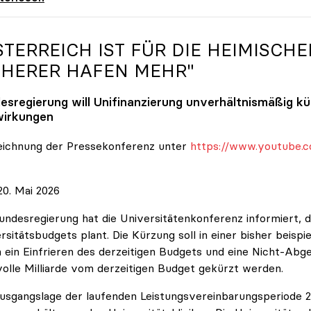
STERREICH IST FÜR DIE HEIMISCHE
CHERER HAFEN MEHR"
esregierung will Unifinanzierung unverhältnismäßig k
irkungen
eichnung der Pressekonferenz unter
https://www.youtube.c
0. Mai 2026
undesregierung hat die Universitätenkonferenz informiert, d
rsitätsbudgets plant. Die Kürzung soll in einer bisher beispi
 ein Einfrieren des derzeitigen Budgets und eine Nicht-Abg
volle Milliarde vom derzeitigen Budget gekürzt werden.
usgangslage der laufenden Leistungsvereinbarungsperiode 202