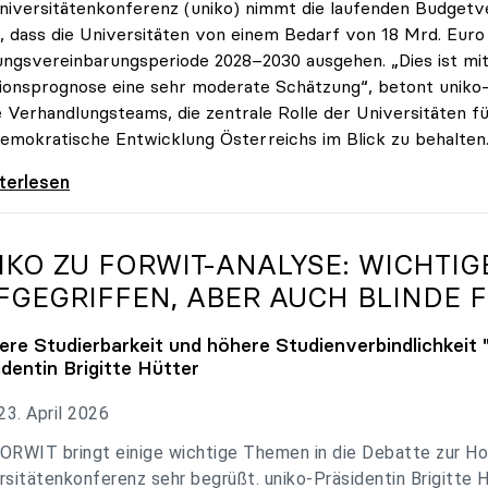
niversitätenkonferenz (uniko) nimmt die laufenden Budget
, dass die Universitäten von einem Bedarf von 18 Mrd. Euro f
ungsvereinbarungsperiode 2028–2030 ausgehen. „Dies ist mit 
tionsprognose eine sehr moderate Schätzung“, betont uniko-P
e Verhandlungsteams, die zentrale Rolle der Universitäten für
emokratische Entwicklung Österreichs im Blick zu behalten
 zu Budgetverhandlungen: Universitäten sind
iterlesen
IKO
ZU FORWIT-ANALYSE: WICHTI
FGEGRIFFEN, ABER AUCH BLINDE F
ere Studierbarkeit und höhere Studienverbindlichkeit 
identin Brigitte Hütter
3. April 2026
ORWIT bringt einige wichtige Themen in die Debatte zur Ho
rsitätenkonferenz sehr begrüßt. uniko-Präsidentin Brigitte 