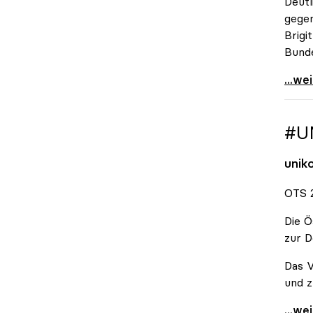
Deutl
gegen
Brigi
Bund
\"Wir
...we
#U
unik
OTS 2
Die Ö
zur D
Das V
und z
#Unis
...we