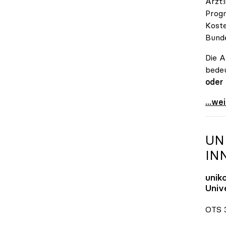
Ärzt:
Progn
Koste
Bunde
Die A
bedeu
oder
\"Öst
...we
UN
IN
unik
Unive
OTS 3