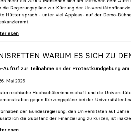
ich mehr als 20.000 Menschen sind am Mittwoch dem Aufruf
 die Regierungspläne zur Kürzung der Universitätenfinanzie
tte Hütter sprach - unter viel Applaus- auf der Demo-Bühn
eskanzleramt.
 nehmen es nicht hin\": Rede von
iterlesen
NISRETTEN WARUM ES SICH ZU D
o
-Aufruf zur Teilnahme an der Protestkundgebung am 2
6. Mai 2026
sterreichische Hochschüler:innenschaft und die Universit
emonstration gegen Kürzungspläne bei der Universitätenfin
orhaben der Bundesregierung, den Universitäten auf Jahre h
usätzlich die Substanz der Finanzierung zu kürzen, ist inakze
Retten Warum es sich zu demonstrieren lohnt
iterlesen