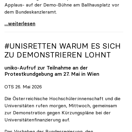
Applaus- auf der Demo-Bühne am Ballhausplatz vor
dem Bundeskanzleramt.
\"Wir nehmen es nicht hin\": Rede von
...weiterlesen
#UNISRETTEN WARUM ES SICH
ZU DEMONSTRIEREN LOHNT
uniko
-Aufruf zur Teilnahme an der
Protestkundgebung am 27. Mai in Wien
OTS 26. Mai 2026
Die Österreichische Hochschüler:innenschaft und die
Universitäten rufen morgen, Mittwoch, gemeinsam
zur Demonstration gegen Kürzungspläne bei der
Universitätenfinanzierung auf.
Das Vorhaben der Bundesregierung, den