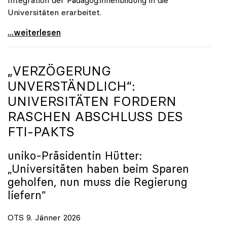
Universitäten erarbeitet.
Schools of Education an den Universitäten: Für
...weiterlesen
„VERZÖGERUNG
UNVERSTÄNDLICH“:
UNIVERSITÄTEN FORDERN
RASCHEN ABSCHLUSS DES
FTI-PAKTS
uniko
-Präsidentin Hütter:
„Universitäten haben beim Sparen
geholfen, nun muss die Regierung
liefern“
OTS 9. Jänner 2026