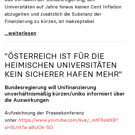
Universitäten auf Jahre hinaus keinen Cent Inflation
abzugelten und zusätzlich die Substanz der
Finanzierung zu kürzen, ist inakzeptabel.
#UnisRetten Warum es sich zu demonstrieren lohnt
...weiterlesen
"ÖSTERREICH IST FÜR DIE
HEIMISCHEN UNIVERSITÄTEN
KEIN SICHERER HAFEN MEHR"
Bundesregierung will Unifinanzierung
unverhältnismäßig kürzen/
uniko
informiert über
die Auswirkungen
Aufzeichnung der Pressekonferenz
unter
https://www.youtube.com/live/_nitF6sldX8?
si=0Ltlt7a-aBUOk-SO