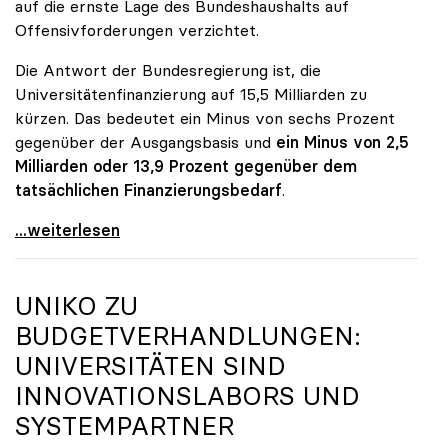
auf die ernste Lage des Bundeshaushalts auf
Offensivforderungen verzichtet.
Die Antwort der Bundesregierung ist, die
Universitätenfinanzierung auf 15,5 Milliarden zu
kürzen. Das bedeutet ein Minus von sechs Prozent
gegenüber der Ausgangsbasis und
ein Minus von 2,5
Milliarden oder 13,9 Prozent gegenüber dem
tatsächlichen Finanzierungsbedarf
.
\"Österreich ist für die heimischen Universitäten
...weiterlesen
UNIKO
ZU
BUDGETVERHANDLUNGEN:
UNIVERSITÄTEN SIND
INNOVATIONSLABORS UND
SYSTEMPARTNER