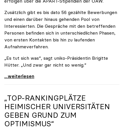
erfolgen über die APART-Stipendien der ÖAW.
Zusätzlich gibt es bis dato 56 gezählte Bewerbungen
und einen darüber hinaus gehenden Pool von
Interessierten. Die Gespräche mit den betreffenden
Personen befinden sich in unterschiedlichen Phasen,
von ersten Kontakten bis hin zu laufenden
Aufnahmeverfahren.
„Es tut sich was“, sagt uniko-Präsidentin Brigitte
Hütter. „Und zwar gar nicht so wenig.“
Reges Interesse von US-Forscher:innen an
...weiterlesen
„TOP-RANKINGPLÄTZE
HEIMISCHER UNIVERSITÄTEN
GEBEN GRUND ZUM
OPTIMISMUS“