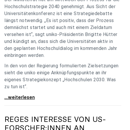
Hochschulstrategie 2040 genehmigt. Aus Sicht der
Universitätenkonferenz ist eine Strategiedebatte
längst notwendig. „Es ist positiv, dass der Prozess
demnächst startet und auch mit einem Zieldatum
versehen ist“, sagt uniko-Präsidentin Brigitte Hütter
und kündigt an, dass sich die Universitäten aktiv in
den geplanten Hochschuldialog im kommenden Jahr
einbringen werden.
In den von der Regierung formulierten Zielsetzungen
sieht die uniko einige Anknüpfungspunkte an ihr
eigenes Strategiekonzept „Hochschulen 2030. Was
zu tun ist“.
Universitäten: Hochschulstrategie 2040 muss eine
...weiterlesen
REGES INTERESSE VON US-
FORSCHER:INNEN AN