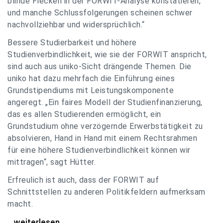
blinde Flecken in der FORWIT-Analyse konstatieren,
und manche Schlussfolgerungen scheinen schwer
nachvollziehbar und widersprüchlich.“
Bessere Studierbarkeit und höhere
Studienverbindlichkeit, wie sie der FORWIT anspricht,
sind auch aus uniko-Sicht drängende Themen. Die
uniko hat dazu mehrfach die Einführung eines
Grundstipendiums mit Leistungskomponente
angeregt. „Ein faires Modell der Studienfinanzierung,
das es allen Studierenden ermöglicht, ein
Grundstudium ohne verzögernde Erwerbstätigkeit zu
absolvieren, Hand in Hand mit einem Rechtsrahmen
für eine höhere Studienverbindlichkeit können wir
mittragen“, sagt Hütter.
Erfreulich ist auch, dass der FORWIT auf
Schnittstellen zu anderen Politikfeldern aufmerksam
macht.
uniko zu FORWIT-Analyse: Wichtige Themen
...weiterlesen