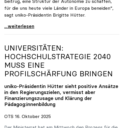
beitrug, eine Struktur der Autonomie zu schaffen,
für die uns heute viele Länder in Europa beneiden“,
sagt uniko-Präsidentin Brigitte Hütter.
uniko trauert um ehemaligen Präsidenten Peter
...weiterlesen
UNIVERSITÄTEN:
HOCHSCHULSTRATEGIE 2040
MUSS EINE
PROFILSCHÄRFUNG BRINGEN
uniko
-Präsidentin Hütter sieht positive Ansätze
in den Regierungszielen, vermisst aber
Finanzierungszusage und Klärung der
Pädagog:innenbildung
OTS 16. Oktober 2025
Der Ministerrat hat am Mittwoch den Prozess für die