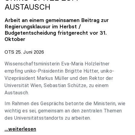
AUSTAUSCH
Arbeit an einem gemeinsamen Beitrag zur
Regierungsklausur im Herbst /
Budgetentscheidung fristgerecht vor 31.
Oktober
OTS 25. Juni 2026
Wissenschaftsministerin Eva-Maria Holzleitner
empfing uniko-Präsidentin Brigitte Hütter, uniko-
Vizepräsident Markus Müller und den Rektor der
Universität Wien, Sebastian Schütze, zu einem
Austausch.
Im Rahmen des Gesprächs betonte die Ministerin, wie
wichtig es sei, gemeinsam an den zentralen Themen
des Universitätsstandorts zu arbeiten.
Holzleitner empfing uniko-Spitze zum Austausch
...weiterlesen