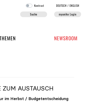
Kontrast
DE
UTSCH
/
EN
GLISH
Suche
myuniko Login
EN DER UNIKO
THEMEN
NEWSROOM
E ZUM AUSTAUSCH
ur im Herbst / Budgetentscheidung