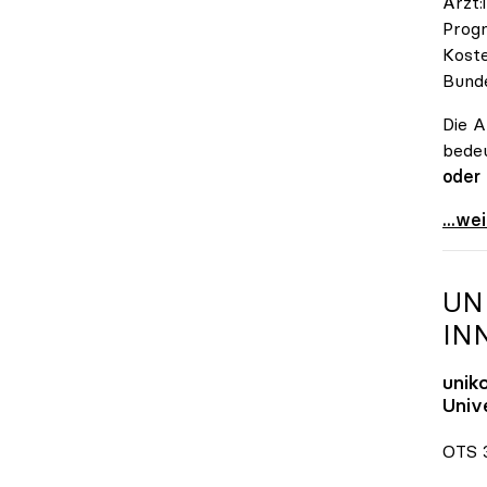
Ärzt:
Progn
Koste
Bunde
Die A
bedeu
oder
\"Öst
...we
UN
IN
unik
Unive
OTS 3