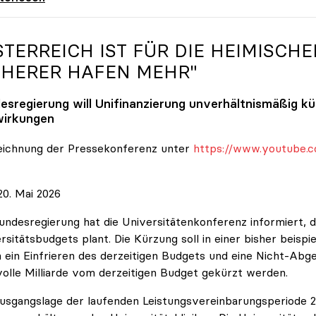
STERREICH IST FÜR DIE HEIMISCHE
CHERER HAFEN MEHR"
esregierung will Unifinanzierung unverhältnismäßig k
irkungen
eichnung der Pressekonferenz unter
https://www.youtube.c
0. Mai 2026
undesregierung hat die Universitätenkonferenz informiert, d
rsitätsbudgets plant. Die Kürzung soll in einer bisher beispi
 ein Einfrieren des derzeitigen Budgets und eine Nicht-Abg
volle Milliarde vom derzeitigen Budget gekürzt werden.
usgangslage der laufenden Leistungsvereinbarungsperiode 202