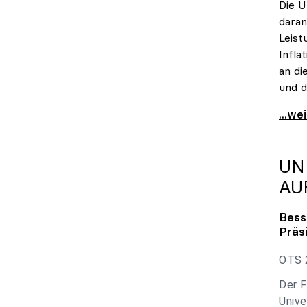
Die U
daran
Leist
Infla
an di
und d
uniko
...we
UN
AU
Bess
Präs
OTS 2
Der F
Unive