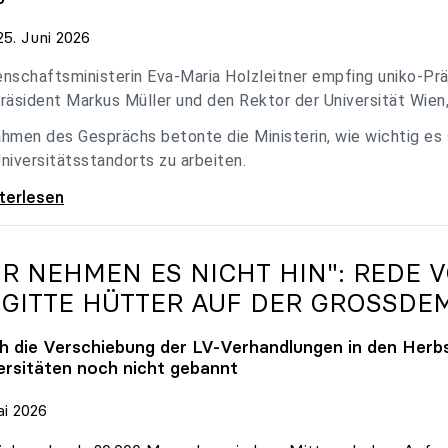
5. Juni 2026
nschaftsministerin Eva-Maria Holzleitner empfing uniko-Präs
räsident Markus Müller und den Rektor der Universität Wien
hmen des Gesprächs betonte die Ministerin, wie wichtig es
niversitätsstandorts zu arbeiten.
eitner empfing uniko-Spitze zum Austausch
iterlesen
IR NEHMEN ES NICHT HIN": REDE 
IGITTE HÜTTER AUF DER GROSSDE
h die Verschiebung der LV-Verhandlungen in den Herbs
ersitäten noch nicht gebannt
ai 2026