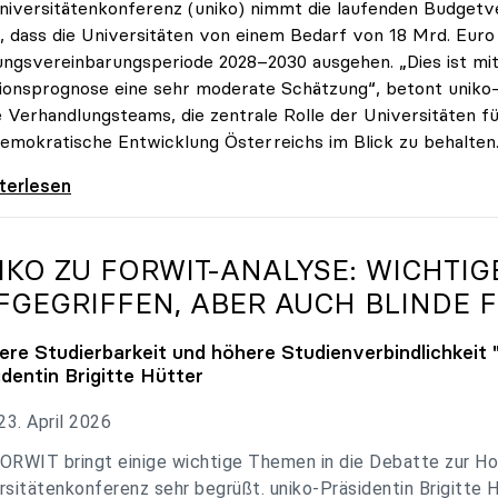
niversitätenkonferenz (uniko) nimmt die laufenden Budget
, dass die Universitäten von einem Bedarf von 18 Mrd. Euro f
ungsvereinbarungsperiode 2028–2030 ausgehen. „Dies ist mit 
tionsprognose eine sehr moderate Schätzung“, betont uniko-P
e Verhandlungsteams, die zentrale Rolle der Universitäten für
emokratische Entwicklung Österreichs im Blick zu behalten
 zu Budgetverhandlungen: Universitäten sind
iterlesen
IKO
ZU FORWIT-ANALYSE: WICHTI
FGEGRIFFEN, ABER AUCH BLINDE F
ere Studierbarkeit und höhere Studienverbindlichkeit 
identin Brigitte Hütter
3. April 2026
ORWIT bringt einige wichtige Themen in die Debatte zur Ho
rsitätenkonferenz sehr begrüßt. uniko-Präsidentin Brigitte 