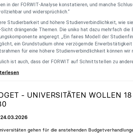
en in der FORWIT-Analyse konstatieren, und manche Schlu
ollziehbar und widersprüchlich.“
re Studierbarkeit und höhere Studienverbindlichkeit, wie si
-Sicht drängende Themen. Die uniko hat dazu mehrfach die 
ungskomponente angeregt. „Ein faires Modell der Studienfin
licht, ein Grundstudium ohne verzögernde Erwerbstätigkeit 
srahmen für eine höhere Studienverbindlichkeit können wir m
ulich ist auch, dass der FORWIT auf Schnittstellen zu ande
o zu FORWIT-Analyse: Wichtige Themen
iterlesen
DGET - UNIVERSITÄTEN WOLLEN 18
30
24.03.2026
niversitäten gehen für die anstehenden Budgetverhandlung