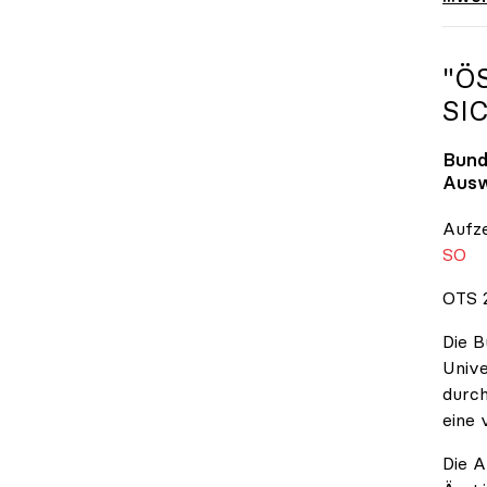
"Ö
SI
Bund
Ausw
Aufz
SO
OTS 2
Die B
Unive
durch
eine 
Die A