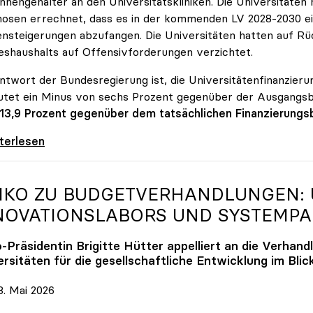
innengehälter an den Universitätskliniken. Die Universitäte
osen errechnet, dass es in der kommenden LV 2028-2030 ein
nsteigerungen abzufangen. Die Universitäten hatten auf Rüc
shaushalts auf Offensivforderungen verzichtet.
ntwort der Bundesregierung ist, die Universitätenfinanzierun
tet ein Minus von sechs Prozent gegenüber der Ausgangs
 13,9 Prozent gegenüber dem tatsächlichen Finanzierungs
erreich ist für die heimischen Universitäten
iterlesen
IKO
ZU BUDGETVERHANDLUNGEN: U
NOVATIONSLABORS UND SYSTEMP
o
-Präsidentin Brigitte Hütter appelliert an die Verhand
rsitäten für die gesellschaftliche Entwicklung im Blic
. Mai 2026