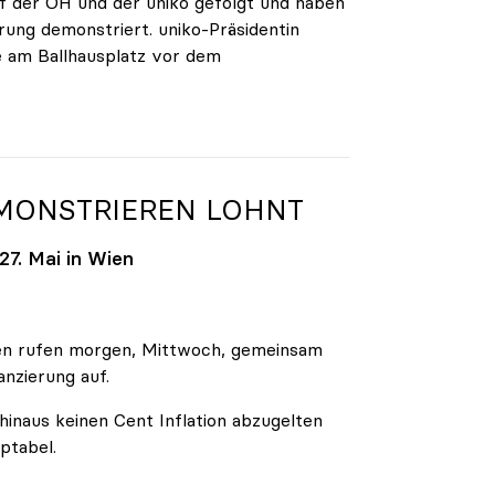
 der ÖH und der uniko gefolgt und haben
rung demonstriert. uniko-Präsidentin
e am Ballhausplatz vor dem
EMONSTRIEREN LOHNT
7. Mai in Wien
äten rufen morgen, Mittwoch, gemeinsam
anzierung auf.
inaus keinen Cent Inflation abzugelten
ptabel.