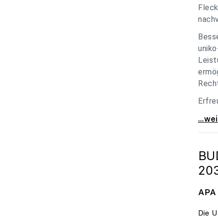
Fleck
nachv
Besse
uniko
Leist
ermög
Recht
Erfre
unik
...we
BU
20
APA 
Die U