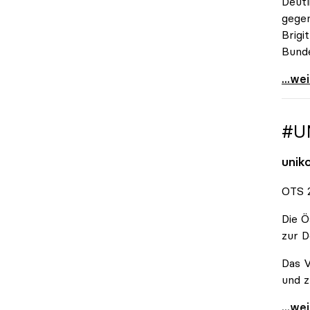
Deutl
gegen
Brigi
Bund
\"Wir
...we
#U
unik
OTS 2
Die Ö
zur D
Das V
und z
#Unis
...we