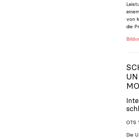
Leist
einem
von k
die P
Bildu
SC
UN
MO
Int
sch
OTS 1
Die U