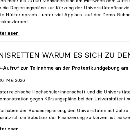
ich mehr als 20.000 Menschen sind am Mittwoch dem Aufruf
 die Regierungspläne zur Kürzung der Universitätenfinanzie
tte Hütter sprach - unter viel Applaus- auf der Demo-Bühn
eskanzleramt.
 nehmen es nicht hin\": Rede von
iterlesen
NISRETTEN WARUM ES SICH ZU D
o
-Aufruf zur Teilnahme an der Protestkundgebung am 2
6. Mai 2026
sterreichische Hochschüler:innenschaft und die Universit
emonstration gegen Kürzungspläne bei der Universitätenfin
orhaben der Bundesregierung, den Universitäten auf Jahre h
usätzlich die Substanz der Finanzierung zu kürzen, ist inakze
Retten Warum es sich zu demonstrieren lohnt
iterlesen