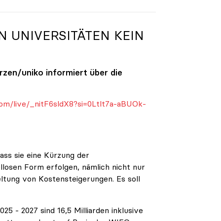
N UNIVERSITÄTEN KEIN
ürzen/
uniko
informiert über die
om/live/_nitF6sldX8?si=0Ltlt7a-aBUOk-
ass sie eine Kürzung der
ellosen Form erfolgen, nämlich nicht nur
eltung von Kostensteigerungen. Es soll
5 - 2027 sind 16,5 Milliarden inklusive