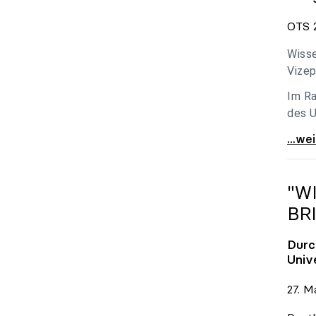
OTS 2
Wisse
Vizep
Im Ra
des U
Holzl
...we
"W
BR
Durc
Univ
27. M