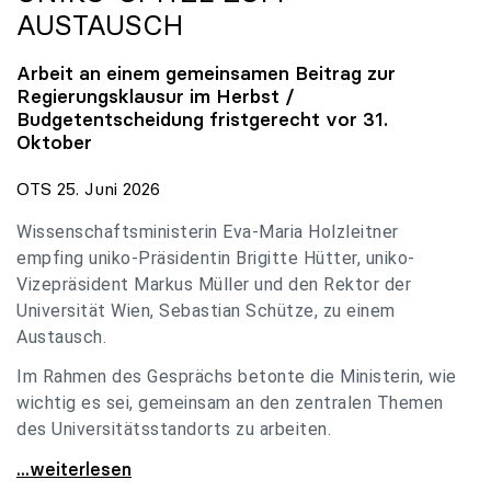
AUSTAUSCH
Arbeit an einem gemeinsamen Beitrag zur
Regierungsklausur im Herbst /
Budgetentscheidung fristgerecht vor 31.
Oktober
OTS 25. Juni 2026
Wissenschaftsministerin Eva-Maria Holzleitner
empfing uniko-Präsidentin Brigitte Hütter, uniko-
Vizepräsident Markus Müller und den Rektor der
Universität Wien, Sebastian Schütze, zu einem
Austausch.
Im Rahmen des Gesprächs betonte die Ministerin, wie
wichtig es sei, gemeinsam an den zentralen Themen
des Universitätsstandorts zu arbeiten.
Holzleitner empfing uniko-Spitze zum Austausch
...weiterlesen