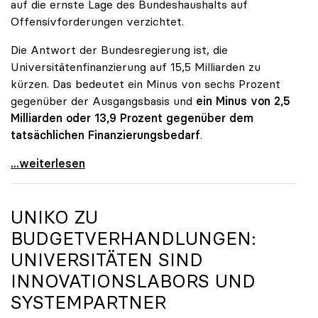
auf die ernste Lage des Bundeshaushalts auf
Offensivforderungen verzichtet.
Die Antwort der Bundesregierung ist, die
Universitätenfinanzierung auf 15,5 Milliarden zu
kürzen. Das bedeutet ein Minus von sechs Prozent
gegenüber der Ausgangsbasis und
ein Minus von 2,5
Milliarden oder 13,9 Prozent gegenüber dem
tatsächlichen Finanzierungsbedarf
.
\"Österreich ist für die heimischen Universitäten
...weiterlesen
UNIKO
ZU
BUDGETVERHANDLUNGEN:
UNIVERSITÄTEN SIND
INNOVATIONSLABORS UND
SYSTEMPARTNER