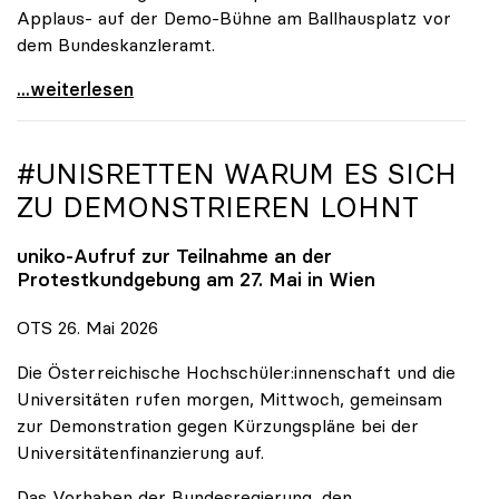
Applaus- auf der Demo-Bühne am Ballhausplatz vor
dem Bundeskanzleramt.
\"Wir nehmen es nicht hin\": Rede von
...weiterlesen
#UNISRETTEN WARUM ES SICH
ZU DEMONSTRIEREN LOHNT
uniko
-Aufruf zur Teilnahme an der
Protestkundgebung am 27. Mai in Wien
OTS 26. Mai 2026
Die Österreichische Hochschüler:innenschaft und die
Universitäten rufen morgen, Mittwoch, gemeinsam
zur Demonstration gegen Kürzungspläne bei der
Universitätenfinanzierung auf.
Das Vorhaben der Bundesregierung, den