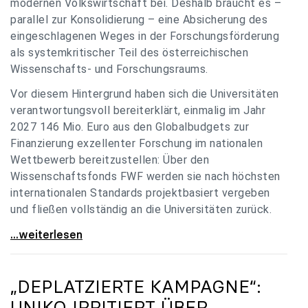
modernen Volkswirtschaft bei. Deshalb braucht es –
parallel zur Konsolidierung – eine Absicherung des
eingeschlagenen Weges in der Forschungsförderung
als systemkritischer Teil des österreichischen
Wissenschafts- und Forschungsraums.
Vor diesem Hintergrund haben sich die Universitäten
verantwortungsvoll bereiterklärt, einmalig im Jahr
2027 146 Mio. Euro aus den Globalbudgets zur
Finanzierung exzellenter Forschung im nationalen
Wettbewerb bereitzustellen: Über den
Wissenschaftsfonds FWF werden sie nach höchsten
internationalen Standards projektbasiert vergeben
und fließen vollständig an die Universitäten zurück.
Gemeinsam für einen starken Wissenschafts- und
...weiterlesen
„DEPLATZIERTE KAMPAGNE“:
UNIKO
IRRITIERT ÜBER