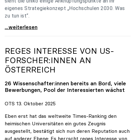
sieht die uniko einige Anknüpfungspunkte an ihr
eigenes Strategiekonzept „Hochschulen 2030. Was
zu tun ist“.
Universitäten: Hochschulstrategie 2040 muss eine
...weiterlesen
REGES INTERESSE VON US-
FORSCHER:INNEN AN
ÖSTERREICH
26 Wissenschafter:innen bereits an Bord, viele
Bewerbungen, Pool der Interessierten wächst
OTS 13. Oktober 2025
Eben erst hat das weltweite Times-Ranking den
heimischen Universitäten ein gutes Zeugnis
ausgestellt, bestätigt sich nun deren Reputation auch
auf anderer Ebene: Es herrscht reges Interesse von