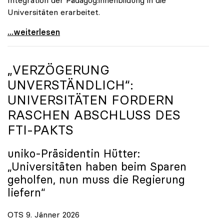
Universitäten erarbeitet.
Schools of Education an den Universitäten: Für
...weiterlesen
„VERZÖGERUNG
UNVERSTÄNDLICH“:
UNIVERSITÄTEN FORDERN
RASCHEN ABSCHLUSS DES
FTI-PAKTS
uniko
-Präsidentin Hütter:
„Universitäten haben beim Sparen
geholfen, nun muss die Regierung
liefern“
OTS 9. Jänner 2026