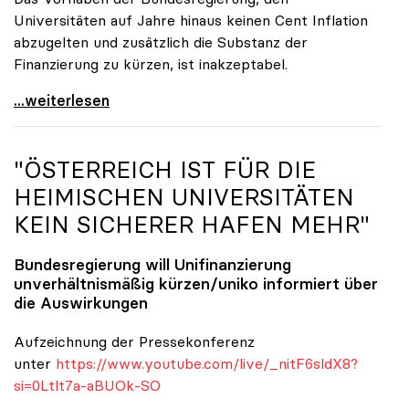
Universitäten auf Jahre hinaus keinen Cent Inflation
abzugelten und zusätzlich die Substanz der
Finanzierung zu kürzen, ist inakzeptabel.
#UnisRetten Warum es sich zu demonstrieren lohnt
...weiterlesen
"ÖSTERREICH IST FÜR DIE
HEIMISCHEN UNIVERSITÄTEN
KEIN SICHERER HAFEN MEHR"
Bundesregierung will Unifinanzierung
unverhältnismäßig kürzen/
uniko
informiert über
die Auswirkungen
Aufzeichnung der Pressekonferenz
unter
https://www.youtube.com/live/_nitF6sldX8?
si=0Ltlt7a-aBUOk-SO