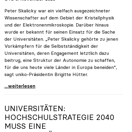
Peter Skalicky war ein vielfach ausgezeichneter
Wissenschafter auf dem Gebiet der Kristallphysik
und der Elektronenmikroskopie. Darüber hinaus
wurde er bekannt für seinen Einsatz für die Sache
der Universitäten. „Peter Skalicky gehörte zu jenen
Vorkämpfern für die Selbstständigkeit der
Universitäten, deren Engagement letztlich dazu
beitrug, eine Struktur der Autonomie zu schaffen,
für die uns heute viele Länder in Europa beneiden“,
sagt uniko-Präsidentin Brigitte Hütter.
uniko trauert um ehemaligen Präsidenten Peter
...weiterlesen
UNIVERSITÄTEN:
HOCHSCHULSTRATEGIE 2040
MUSS EINE