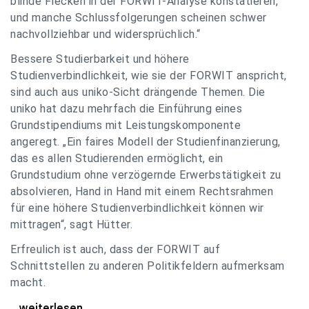
blinde Flecken in der FORWIT-Analyse konstatieren,
und manche Schlussfolgerungen scheinen schwer
nachvollziehbar und widersprüchlich.“
Bessere Studierbarkeit und höhere
Studienverbindlichkeit, wie sie der FORWIT anspricht,
sind auch aus uniko-Sicht drängende Themen. Die
uniko hat dazu mehrfach die Einführung eines
Grundstipendiums mit Leistungskomponente
angeregt. „Ein faires Modell der Studienfinanzierung,
das es allen Studierenden ermöglicht, ein
Grundstudium ohne verzögernde Erwerbstätigkeit zu
absolvieren, Hand in Hand mit einem Rechtsrahmen
für eine höhere Studienverbindlichkeit können wir
mittragen“, sagt Hütter.
Erfreulich ist auch, dass der FORWIT auf
Schnittstellen zu anderen Politikfeldern aufmerksam
macht.
uniko zu FORWIT-Analyse: Wichtige Themen
...weiterlesen