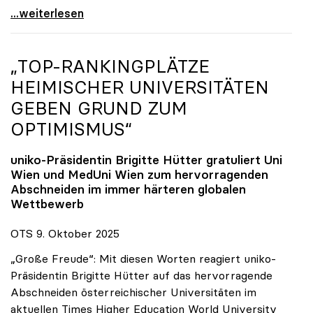
Reges Interesse von US-Forscher:innen an
...weiterlesen
„TOP-RANKINGPLÄTZE
HEIMISCHER UNIVERSITÄTEN
GEBEN GRUND ZUM
OPTIMISMUS“
uniko
-Präsidentin Brigitte Hütter gratuliert Uni
Wien und MedUni Wien zum hervorragenden
Abschneiden im immer härteren globalen
Wettbewerb
OTS 9. Oktober 2025
„Große Freude“: Mit diesen Worten reagiert uniko-
Präsidentin Brigitte Hütter auf das hervorragende
Abschneiden österreichischer Universitäten im
aktuellen Times Higher Education World University