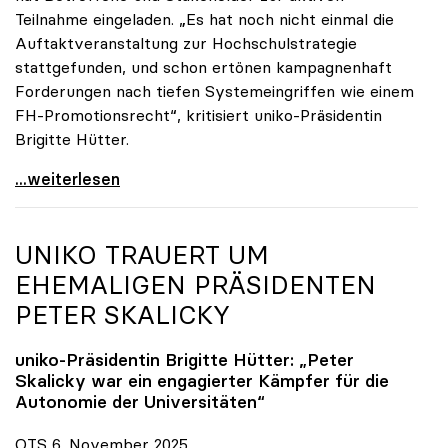
Teilnahme eingeladen. „Es hat noch nicht einmal die
Auftaktveranstaltung zur Hochschulstrategie
stattgefunden, und schon ertönen kampagnenhaft
Forderungen nach tiefen Systemeingriffen wie einem
FH-Promotionsrecht“, kritisiert uniko-Präsidentin
Brigitte Hütter.
„Deplatzierte Kampagne“: uniko irritiert über
...weiterlesen
UNIKO
TRAUERT UM
EHEMALIGEN PRÄSIDENTEN
PETER SKALICKY
uniko
-Präsidentin Brigitte Hütter: „Peter
Skalicky war ein engagierter Kämpfer für die
Autonomie der Universitäten“
OTS 6. November 2025