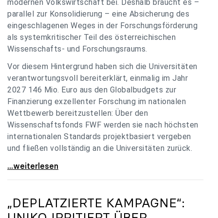
modernen Volkswirtschaft bei. Deshalb braucht es –
parallel zur Konsolidierung – eine Absicherung des
eingeschlagenen Weges in der Forschungsförderung
als systemkritischer Teil des österreichischen
Wissenschafts- und Forschungsraums.
Vor diesem Hintergrund haben sich die Universitäten
verantwortungsvoll bereiterklärt, einmalig im Jahr
2027 146 Mio. Euro aus den Globalbudgets zur
Finanzierung exzellenter Forschung im nationalen
Wettbewerb bereitzustellen: Über den
Wissenschaftsfonds FWF werden sie nach höchsten
internationalen Standards projektbasiert vergeben
und fließen vollständig an die Universitäten zurück.
Gemeinsam für einen starken Wissenschafts- und
...weiterlesen
„DEPLATZIERTE KAMPAGNE“:
UNIKO
IRRITIERT ÜBER