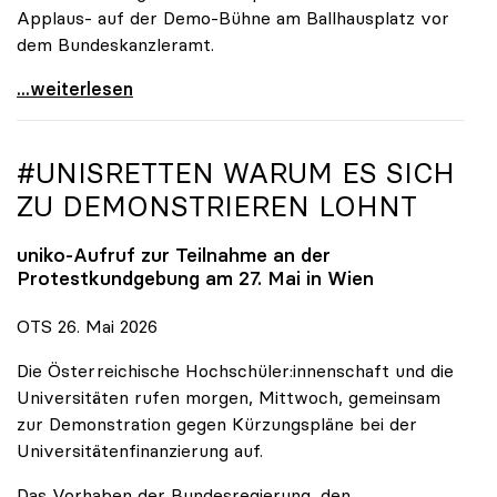
Applaus- auf der Demo-Bühne am Ballhausplatz vor
dem Bundeskanzleramt.
\"Wir nehmen es nicht hin\": Rede von
...weiterlesen
#UNISRETTEN WARUM ES SICH
ZU DEMONSTRIEREN LOHNT
uniko
-Aufruf zur Teilnahme an der
Protestkundgebung am 27. Mai in Wien
OTS 26. Mai 2026
Die Österreichische Hochschüler:innenschaft und die
Universitäten rufen morgen, Mittwoch, gemeinsam
zur Demonstration gegen Kürzungspläne bei der
Universitätenfinanzierung auf.
Das Vorhaben der Bundesregierung, den