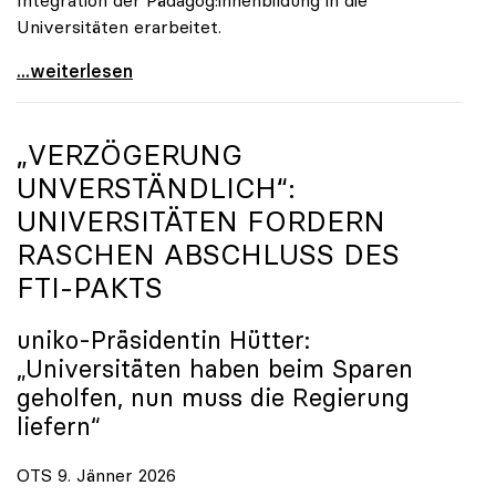
Universitäten erarbeitet.
Schools of Education an den Universitäten: Für
...weiterlesen
„VERZÖGERUNG
UNVERSTÄNDLICH“:
UNIVERSITÄTEN FORDERN
RASCHEN ABSCHLUSS DES
FTI-PAKTS
uniko
-Präsidentin Hütter:
„Universitäten haben beim Sparen
geholfen, nun muss die Regierung
liefern“
OTS 9. Jänner 2026