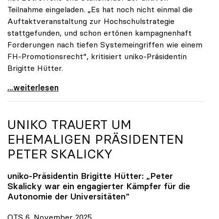
Teilnahme eingeladen. „Es hat noch nicht einmal die
Auftaktveranstaltung zur Hochschulstrategie
stattgefunden, und schon ertönen kampagnenhaft
Forderungen nach tiefen Systemeingriffen wie einem
FH-Promotionsrecht“, kritisiert uniko-Präsidentin
Brigitte Hütter.
„Deplatzierte Kampagne“: uniko irritiert über
...weiterlesen
UNIKO
TRAUERT UM
EHEMALIGEN PRÄSIDENTEN
PETER SKALICKY
uniko
-Präsidentin Brigitte Hütter: „Peter
Skalicky war ein engagierter Kämpfer für die
Autonomie der Universitäten“
OTS 6. November 2025