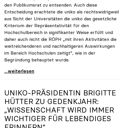
den Publikumsrat zu entsenden. Auch diese
Entscheidung erachtete die uniko als rechtswidrigweil
aus Sicht der Universitäten die uniko das gesetzliche
Kriterium der Repräsentativität für den
Hochschulbereich in signifikanter Weise erfüllt und
daher auch nicht die RÖPH „mit ihren Aktivitäten die
weitreichenderen und nachhaltigeren Auswirkungen
im Bereich Hochschulen zeitigt“, wie in der
Begründung behauptet wurde.
ORF-Publikumsrat: Regierung entsendet nun doch
...weiterlesen
UNIKO
-PRÄSIDENTIN BRIGITTE
HÜTTER ZU GEDENKJAHR:
„WISSENSCHAFT WIRD IMMER
WICHTIGER FÜR LEBENDIGES
ERINNERN“