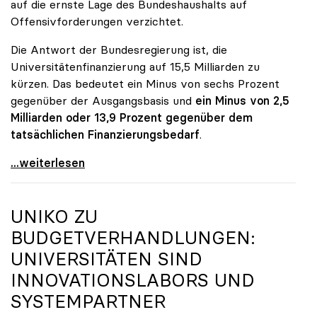
auf die ernste Lage des Bundeshaushalts auf
Offensivforderungen verzichtet.
Die Antwort der Bundesregierung ist, die
Universitätenfinanzierung auf 15,5 Milliarden zu
kürzen. Das bedeutet ein Minus von sechs Prozent
gegenüber der Ausgangsbasis und
ein Minus von 2,5
Milliarden oder 13,9 Prozent gegenüber dem
tatsächlichen Finanzierungsbedarf
.
\"Österreich ist für die heimischen Universitäten
...weiterlesen
UNIKO
ZU
BUDGETVERHANDLUNGEN:
UNIVERSITÄTEN SIND
INNOVATIONSLABORS UND
SYSTEMPARTNER