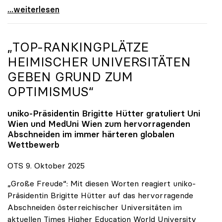
Reges Interesse von US-Forscher:innen an
...weiterlesen
„TOP-RANKINGPLÄTZE
HEIMISCHER UNIVERSITÄTEN
GEBEN GRUND ZUM
OPTIMISMUS“
uniko
-Präsidentin Brigitte Hütter gratuliert Uni
Wien und MedUni Wien zum hervorragenden
Abschneiden im immer härteren globalen
Wettbewerb
OTS 9. Oktober 2025
„Große Freude“: Mit diesen Worten reagiert uniko-
Präsidentin Brigitte Hütter auf das hervorragende
Abschneiden österreichischer Universitäten im
aktuellen Times Higher Education World University