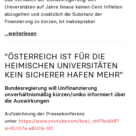
Universitäten auf Jahre hinaus keinen Cent Inflation
abzugelten und zusätzlich die Substanz der
Finanzierung zu kürzen, ist inakzeptabel.
#UnisRetten Warum es sich zu demonstrieren lohnt
...weiterlesen
"ÖSTERREICH IST FÜR DIE
HEIMISCHEN UNIVERSITÄTEN
KEIN SICHERER HAFEN MEHR"
Bundesregierung will Unifinanzierung
unverhältnismäßig kürzen/
uniko
informiert über
die Auswirkungen
Aufzeichnung der Pressekonferenz
unter
https://www.youtube.com/live/_nitF6sldX8?
si=0Ltlt7a-aBUOk-SO