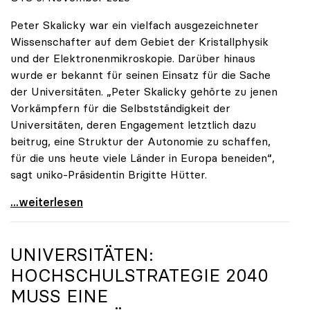
Peter Skalicky war ein vielfach ausgezeichneter
Wissenschafter auf dem Gebiet der Kristallphysik
und der Elektronenmikroskopie. Darüber hinaus
wurde er bekannt für seinen Einsatz für die Sache
der Universitäten. „Peter Skalicky gehörte zu jenen
Vorkämpfern für die Selbstständigkeit der
Universitäten, deren Engagement letztlich dazu
beitrug, eine Struktur der Autonomie zu schaffen,
für die uns heute viele Länder in Europa beneiden“,
sagt uniko-Präsidentin Brigitte Hütter.
uniko trauert um ehemaligen Präsidenten Peter
...weiterlesen
UNIVERSITÄTEN:
HOCHSCHULSTRATEGIE 2040
MUSS EINE