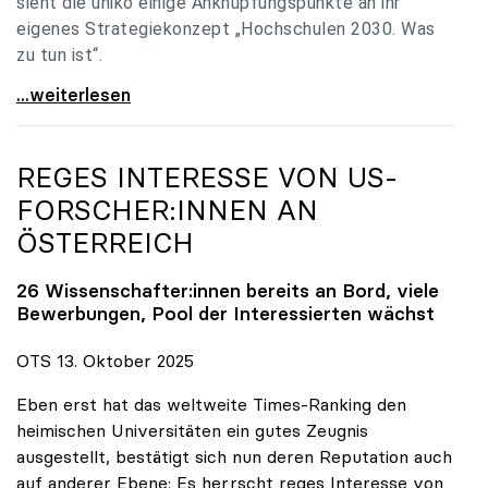
sieht die uniko einige Anknüpfungspunkte an ihr
eigenes Strategiekonzept „Hochschulen 2030. Was
zu tun ist“.
Universitäten: Hochschulstrategie 2040 muss eine
...weiterlesen
REGES INTERESSE VON US-
FORSCHER:INNEN AN
ÖSTERREICH
26 Wissenschafter:innen bereits an Bord, viele
Bewerbungen, Pool der Interessierten wächst
OTS 13. Oktober 2025
Eben erst hat das weltweite Times-Ranking den
heimischen Universitäten ein gutes Zeugnis
ausgestellt, bestätigt sich nun deren Reputation auch
auf anderer Ebene: Es herrscht reges Interesse von