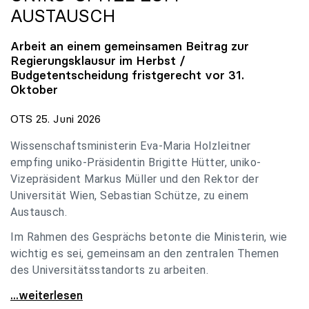
AUSTAUSCH
Arbeit an einem gemeinsamen Beitrag zur
Regierungsklausur im Herbst /
Budgetentscheidung fristgerecht vor 31.
Oktober
OTS 25. Juni 2026
Wissenschaftsministerin Eva-Maria Holzleitner
empfing uniko-Präsidentin Brigitte Hütter, uniko-
Vizepräsident Markus Müller und den Rektor der
Universität Wien, Sebastian Schütze, zu einem
Austausch.
Im Rahmen des Gesprächs betonte die Ministerin, wie
wichtig es sei, gemeinsam an den zentralen Themen
des Universitätsstandorts zu arbeiten.
Holzleitner empfing uniko-Spitze zum Austausch
...weiterlesen