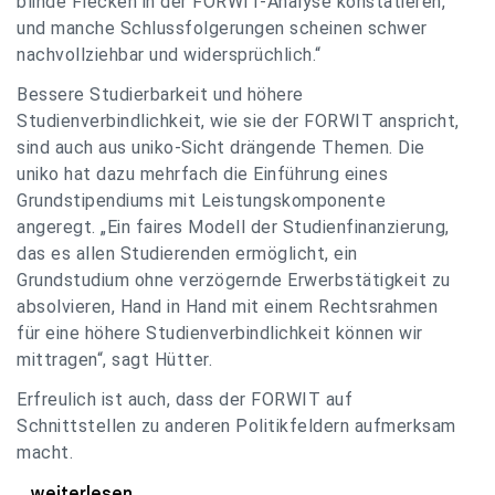
blinde Flecken in der FORWIT-Analyse konstatieren,
und manche Schlussfolgerungen scheinen schwer
nachvollziehbar und widersprüchlich.“
Bessere Studierbarkeit und höhere
Studienverbindlichkeit, wie sie der FORWIT anspricht,
sind auch aus uniko-Sicht drängende Themen. Die
uniko hat dazu mehrfach die Einführung eines
Grundstipendiums mit Leistungskomponente
angeregt. „Ein faires Modell der Studienfinanzierung,
das es allen Studierenden ermöglicht, ein
Grundstudium ohne verzögernde Erwerbstätigkeit zu
absolvieren, Hand in Hand mit einem Rechtsrahmen
für eine höhere Studienverbindlichkeit können wir
mittragen“, sagt Hütter.
Erfreulich ist auch, dass der FORWIT auf
Schnittstellen zu anderen Politikfeldern aufmerksam
macht.
uniko zu FORWIT-Analyse: Wichtige Themen
...weiterlesen