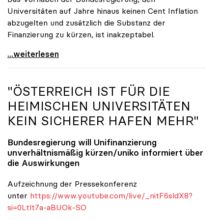
Universitäten auf Jahre hinaus keinen Cent Inflation
abzugelten und zusätzlich die Substanz der
Finanzierung zu kürzen, ist inakzeptabel.
#UnisRetten Warum es sich zu demonstrieren lohnt
...weiterlesen
"ÖSTERREICH IST FÜR DIE
HEIMISCHEN UNIVERSITÄTEN
KEIN SICHERER HAFEN MEHR"
Bundesregierung will Unifinanzierung
unverhältnismäßig kürzen/
uniko
informiert über
die Auswirkungen
Aufzeichnung der Pressekonferenz
unter
https://www.youtube.com/live/_nitF6sldX8?
si=0Ltlt7a-aBUOk-SO