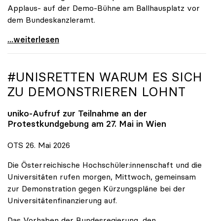
Applaus- auf der Demo-Bühne am Ballhausplatz vor
dem Bundeskanzleramt.
\"Wir nehmen es nicht hin\": Rede von
...weiterlesen
#UNISRETTEN WARUM ES SICH
ZU DEMONSTRIEREN LOHNT
uniko
-Aufruf zur Teilnahme an der
Protestkundgebung am 27. Mai in Wien
OTS 26. Mai 2026
Die Österreichische Hochschüler:innenschaft und die
Universitäten rufen morgen, Mittwoch, gemeinsam
zur Demonstration gegen Kürzungspläne bei der
Universitätenfinanzierung auf.
Das Vorhaben der Bundesregierung, den