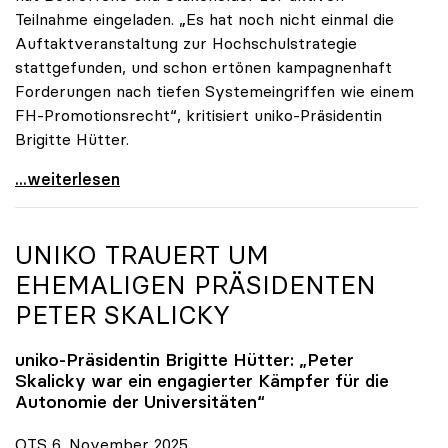
Teilnahme eingeladen. „Es hat noch nicht einmal die
Auftaktveranstaltung zur Hochschulstrategie
stattgefunden, und schon ertönen kampagnenhaft
Forderungen nach tiefen Systemeingriffen wie einem
FH-Promotionsrecht“, kritisiert uniko-Präsidentin
Brigitte Hütter.
„Deplatzierte Kampagne“: uniko irritiert über
...weiterlesen
UNIKO
TRAUERT UM
EHEMALIGEN PRÄSIDENTEN
PETER SKALICKY
uniko
-Präsidentin Brigitte Hütter: „Peter
Skalicky war ein engagierter Kämpfer für die
Autonomie der Universitäten“
OTS 6. November 2025