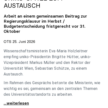
AUSTAUSCH
Arbeit an einem gemeinsamen Beitrag zur
Regierungsklausur im Herbst /
Budgetentscheidung fristgerecht vor 31.
Oktober
OTS 25. Juni 2026
Wissenschaftsministerin Eva-Maria Holzleitner
empfing uniko-Präsidentin Brigitte Hütter, uniko-
Vizepräsident Markus Müller und den Rektor der
Universität Wien, Sebastian Schütze, zu einem
Austausch.
Im Rahmen des Gesprächs betonte die Ministerin, wie
wichtig es sei, gemeinsam an den zentralen Themen
des Universitätsstandorts zu arbeiten.
Holzleitner empfing uniko-Spitze zum Austausch
...weiterlesen