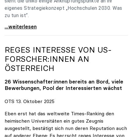
sieht die uniko einige Anknüpfungspunkte an ihr
eigenes Strategiekonzept „Hochschulen 2030. Was
zu tun ist“.
Universitäten: Hochschulstrategie 2040 muss eine
...weiterlesen
REGES INTERESSE VON US-
FORSCHER:INNEN AN
ÖSTERREICH
26 Wissenschafter:innen bereits an Bord, viele
Bewerbungen, Pool der Interessierten wächst
OTS 13. Oktober 2025
Eben erst hat das weltweite Times-Ranking den
heimischen Universitäten ein gutes Zeugnis
ausgestellt, bestätigt sich nun deren Reputation auch
auf anderer Ebene: Es herrscht reges Interesse von