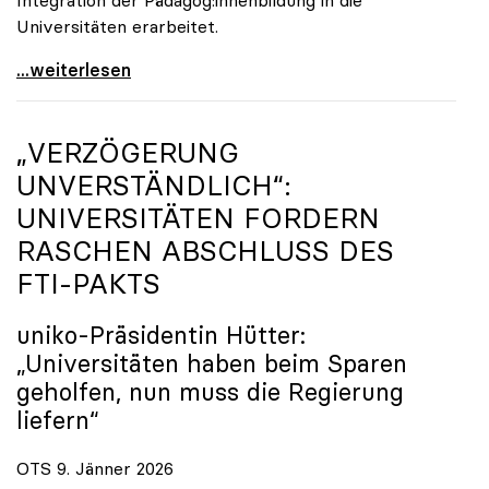
Universitäten erarbeitet.
Schools of Education an den Universitäten: Für
...weiterlesen
„VERZÖGERUNG
UNVERSTÄNDLICH“:
UNIVERSITÄTEN FORDERN
RASCHEN ABSCHLUSS DES
FTI-PAKTS
uniko
-Präsidentin Hütter:
„Universitäten haben beim Sparen
geholfen, nun muss die Regierung
liefern“
OTS 9. Jänner 2026