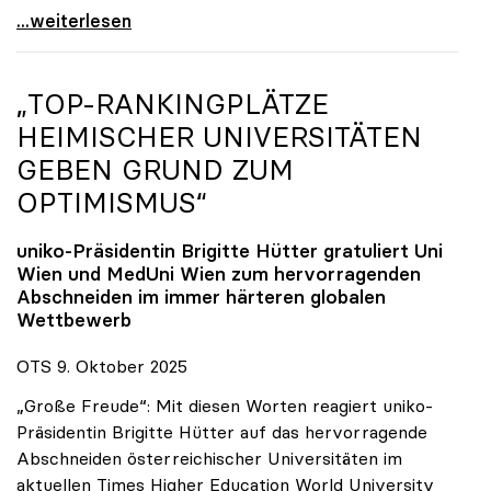
Reges Interesse von US-Forscher:innen an
...weiterlesen
„TOP-RANKINGPLÄTZE
HEIMISCHER UNIVERSITÄTEN
GEBEN GRUND ZUM
OPTIMISMUS“
uniko
-Präsidentin Brigitte Hütter gratuliert Uni
Wien und MedUni Wien zum hervorragenden
Abschneiden im immer härteren globalen
Wettbewerb
OTS 9. Oktober 2025
„Große Freude“: Mit diesen Worten reagiert uniko-
Präsidentin Brigitte Hütter auf das hervorragende
Abschneiden österreichischer Universitäten im
aktuellen Times Higher Education World University