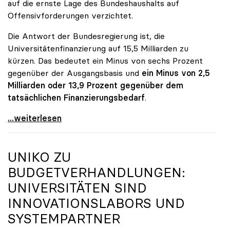
auf die ernste Lage des Bundeshaushalts auf
Offensivforderungen verzichtet.
Die Antwort der Bundesregierung ist, die
Universitätenfinanzierung auf 15,5 Milliarden zu
kürzen. Das bedeutet ein Minus von sechs Prozent
gegenüber der Ausgangsbasis und
ein Minus von 2,5
Milliarden oder 13,9 Prozent gegenüber dem
tatsächlichen Finanzierungsbedarf
.
\"Österreich ist für die heimischen Universitäten
...weiterlesen
UNIKO
ZU
BUDGETVERHANDLUNGEN:
UNIVERSITÄTEN SIND
INNOVATIONSLABORS UND
SYSTEMPARTNER