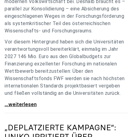
modernen Volkswirtschaft bei. Deshalb braucht es –
parallel zur Konsolidierung – eine Absicherung des
eingeschlagenen Weges in der Forschungsförderung
als systemkritischer Teil des österreichischen
Wissenschafts- und Forschungsraums.
Vor diesem Hintergrund haben sich die Universitäten
verantwortungsvoll bereiterklärt, einmalig im Jahr
2027 146 Mio. Euro aus den Globalbudgets zur
Finanzierung exzellenter Forschung im nationalen
Wettbewerb bereitzustellen: Über den
Wissenschaftsfonds FWF werden sie nach höchsten
internationalen Standards projektbasiert vergeben
und fließen vollständig an die Universitäten zurück.
Gemeinsam für einen starken Wissenschafts- und
...weiterlesen
„DEPLATZIERTE KAMPAGNE“:
UNIKO
IRRITIERT ÜBER