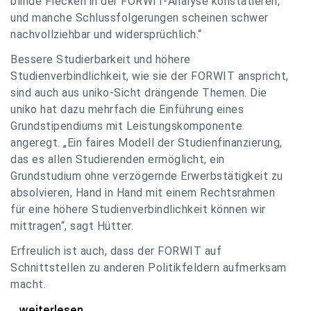
blinde Flecken in der FORWIT-Analyse konstatieren,
und manche Schlussfolgerungen scheinen schwer
nachvollziehbar und widersprüchlich.“
Bessere Studierbarkeit und höhere
Studienverbindlichkeit, wie sie der FORWIT anspricht,
sind auch aus uniko-Sicht drängende Themen. Die
uniko hat dazu mehrfach die Einführung eines
Grundstipendiums mit Leistungskomponente
angeregt. „Ein faires Modell der Studienfinanzierung,
das es allen Studierenden ermöglicht, ein
Grundstudium ohne verzögernde Erwerbstätigkeit zu
absolvieren, Hand in Hand mit einem Rechtsrahmen
für eine höhere Studienverbindlichkeit können wir
mittragen“, sagt Hütter.
Erfreulich ist auch, dass der FORWIT auf
Schnittstellen zu anderen Politikfeldern aufmerksam
macht.
uniko zu FORWIT-Analyse: Wichtige Themen
...weiterlesen