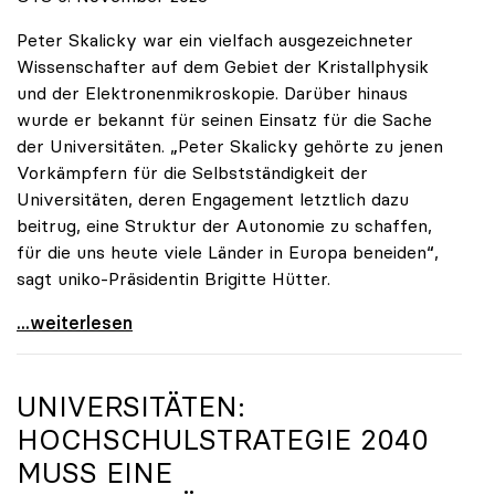
Peter Skalicky war ein vielfach ausgezeichneter
Wissenschafter auf dem Gebiet der Kristallphysik
und der Elektronenmikroskopie. Darüber hinaus
wurde er bekannt für seinen Einsatz für die Sache
der Universitäten. „Peter Skalicky gehörte zu jenen
Vorkämpfern für die Selbstständigkeit der
Universitäten, deren Engagement letztlich dazu
beitrug, eine Struktur der Autonomie zu schaffen,
für die uns heute viele Länder in Europa beneiden“,
sagt uniko-Präsidentin Brigitte Hütter.
uniko trauert um ehemaligen Präsidenten Peter
...weiterlesen
UNIVERSITÄTEN:
HOCHSCHULSTRATEGIE 2040
MUSS EINE