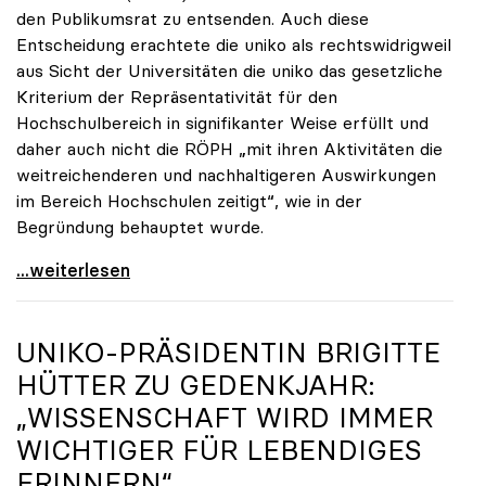
den Publikumsrat zu entsenden. Auch diese
Entscheidung erachtete die uniko als rechtswidrigweil
aus Sicht der Universitäten die uniko das gesetzliche
Kriterium der Repräsentativität für den
Hochschulbereich in signifikanter Weise erfüllt und
daher auch nicht die RÖPH „mit ihren Aktivitäten die
weitreichenderen und nachhaltigeren Auswirkungen
im Bereich Hochschulen zeitigt“, wie in der
Begründung behauptet wurde.
ORF-Publikumsrat: Regierung entsendet nun doch
...weiterlesen
UNIKO
-PRÄSIDENTIN BRIGITTE
HÜTTER ZU GEDENKJAHR:
„WISSENSCHAFT WIRD IMMER
WICHTIGER FÜR LEBENDIGES
ERINNERN“