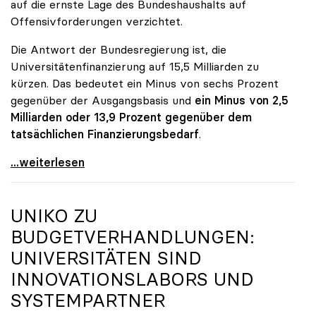
auf die ernste Lage des Bundeshaushalts auf
Offensivforderungen verzichtet.
Die Antwort der Bundesregierung ist, die
Universitätenfinanzierung auf 15,5 Milliarden zu
kürzen. Das bedeutet ein Minus von sechs Prozent
gegenüber der Ausgangsbasis und
ein Minus von 2,5
Milliarden oder 13,9 Prozent gegenüber dem
tatsächlichen Finanzierungsbedarf
.
\"Österreich ist für die heimischen Universitäten
...weiterlesen
UNIKO
ZU
BUDGETVERHANDLUNGEN:
UNIVERSITÄTEN SIND
INNOVATIONSLABORS UND
SYSTEMPARTNER