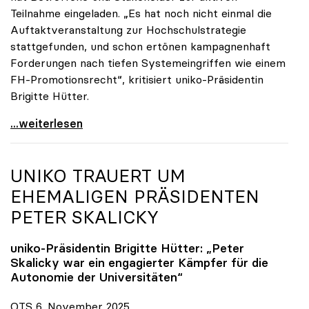
Teilnahme eingeladen. „Es hat noch nicht einmal die
Auftaktveranstaltung zur Hochschulstrategie
stattgefunden, und schon ertönen kampagnenhaft
Forderungen nach tiefen Systemeingriffen wie einem
FH-Promotionsrecht“, kritisiert uniko-Präsidentin
Brigitte Hütter.
„Deplatzierte Kampagne“: uniko irritiert über
...weiterlesen
UNIKO
TRAUERT UM
EHEMALIGEN PRÄSIDENTEN
PETER SKALICKY
uniko
-Präsidentin Brigitte Hütter: „Peter
Skalicky war ein engagierter Kämpfer für die
Autonomie der Universitäten“
OTS 6. November 2025