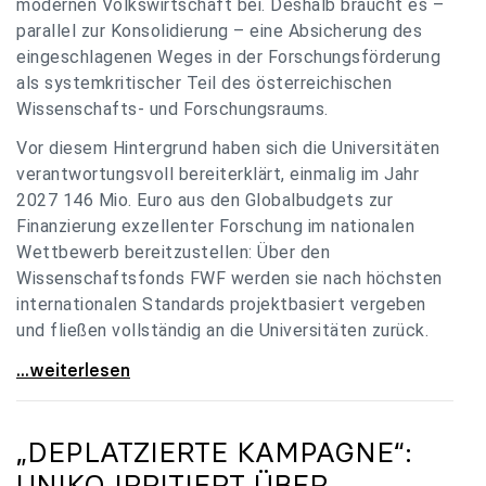
modernen Volkswirtschaft bei. Deshalb braucht es –
parallel zur Konsolidierung – eine Absicherung des
eingeschlagenen Weges in der Forschungsförderung
als systemkritischer Teil des österreichischen
Wissenschafts- und Forschungsraums.
Vor diesem Hintergrund haben sich die Universitäten
verantwortungsvoll bereiterklärt, einmalig im Jahr
2027 146 Mio. Euro aus den Globalbudgets zur
Finanzierung exzellenter Forschung im nationalen
Wettbewerb bereitzustellen: Über den
Wissenschaftsfonds FWF werden sie nach höchsten
internationalen Standards projektbasiert vergeben
und fließen vollständig an die Universitäten zurück.
Gemeinsam für einen starken Wissenschafts- und
...weiterlesen
„DEPLATZIERTE KAMPAGNE“:
UNIKO
IRRITIERT ÜBER