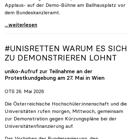
Applaus- auf der Demo-Bühne am Ballhausplatz vor
dem Bundeskanzleramt.
\"Wir nehmen es nicht hin\": Rede von
...weiterlesen
#UNISRETTEN WARUM ES SICH
ZU DEMONSTRIEREN LOHNT
uniko
-Aufruf zur Teilnahme an der
Protestkundgebung am 27. Mai in Wien
OTS 26. Mai 2026
Die Österreichische Hochschüler:innenschaft und die
Universitäten rufen morgen, Mittwoch, gemeinsam
zur Demonstration gegen Kürzungspläne bei der
Universitätenfinanzierung auf.
Das Vorhaben der Bundesregierung, den