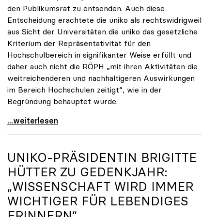
den Publikumsrat zu entsenden. Auch diese
Entscheidung erachtete die uniko als rechtswidrigweil
aus Sicht der Universitäten die uniko das gesetzliche
Kriterium der Repräsentativität für den
Hochschulbereich in signifikanter Weise erfüllt und
daher auch nicht die RÖPH „mit ihren Aktivitäten die
weitreichenderen und nachhaltigeren Auswirkungen
im Bereich Hochschulen zeitigt“, wie in der
Begründung behauptet wurde.
ORF-Publikumsrat: Regierung entsendet nun doch
...weiterlesen
UNIKO
-PRÄSIDENTIN BRIGITTE
HÜTTER ZU GEDENKJAHR:
„WISSENSCHAFT WIRD IMMER
WICHTIGER FÜR LEBENDIGES
ERINNERN“