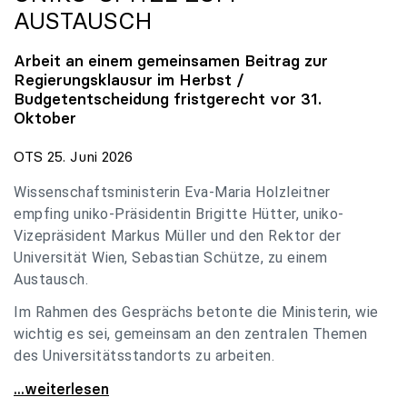
AUSTAUSCH
Arbeit an einem gemeinsamen Beitrag zur
Regierungsklausur im Herbst /
Budgetentscheidung fristgerecht vor 31.
Oktober
OTS 25. Juni 2026
Wissenschaftsministerin Eva-Maria Holzleitner
empfing uniko-Präsidentin Brigitte Hütter, uniko-
Vizepräsident Markus Müller und den Rektor der
Universität Wien, Sebastian Schütze, zu einem
Austausch.
Im Rahmen des Gesprächs betonte die Ministerin, wie
wichtig es sei, gemeinsam an den zentralen Themen
des Universitätsstandorts zu arbeiten.
Holzleitner empfing uniko-Spitze zum Austausch
...weiterlesen