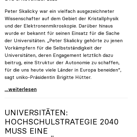
Peter Skalicky war ein vielfach ausgezeichneter
Wissenschafter auf dem Gebiet der Kristallphysik
und der Elektronenmikroskopie. Darüber hinaus
wurde er bekannt für seinen Einsatz für die Sache
der Universitäten. „Peter Skalicky gehörte zu jenen
Vorkämpfern für die Selbstständigkeit der
Universitäten, deren Engagement letztlich dazu
beitrug, eine Struktur der Autonomie zu schaffen,
für die uns heute viele Länder in Europa beneiden“,
sagt uniko-Präsidentin Brigitte Hütter.
uniko trauert um ehemaligen Präsidenten Peter
...weiterlesen
UNIVERSITÄTEN:
HOCHSCHULSTRATEGIE 2040
MUSS EINE