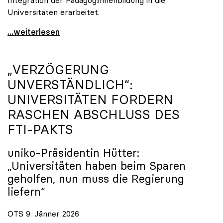
Universitäten erarbeitet.
Schools of Education an den Universitäten: Für
...weiterlesen
„VERZÖGERUNG
UNVERSTÄNDLICH“:
UNIVERSITÄTEN FORDERN
RASCHEN ABSCHLUSS DES
FTI-PAKTS
uniko
-Präsidentin Hütter:
„Universitäten haben beim Sparen
geholfen, nun muss die Regierung
liefern“
OTS 9. Jänner 2026