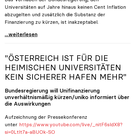
Universitäten auf Jahre hinaus keinen Cent Inflation
abzugelten und zusätzlich die Substanz der
Finanzierung zu kürzen, ist inakzeptabel.
#UnisRetten Warum es sich zu demonstrieren lohnt
...weiterlesen
"ÖSTERREICH IST FÜR DIE
HEIMISCHEN UNIVERSITÄTEN
KEIN SICHERER HAFEN MEHR"
Bundesregierung will Unifinanzierung
unverhältnismäßig kürzen/
uniko
informiert über
die Auswirkungen
Aufzeichnung der Pressekonferenz
unter
https://www.youtube.com/live/_nitF6sldX8?
si=0Ltlt7a-aBUOk-SO