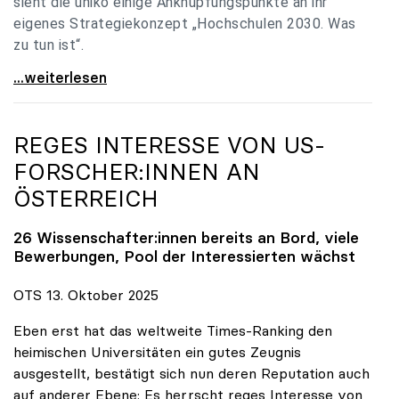
sieht die uniko einige Anknüpfungspunkte an ihr
eigenes Strategiekonzept „Hochschulen 2030. Was
zu tun ist“.
Universitäten: Hochschulstrategie 2040 muss eine
...weiterlesen
REGES INTERESSE VON US-
FORSCHER:INNEN AN
ÖSTERREICH
26 Wissenschafter:innen bereits an Bord, viele
Bewerbungen, Pool der Interessierten wächst
OTS 13. Oktober 2025
Eben erst hat das weltweite Times-Ranking den
heimischen Universitäten ein gutes Zeugnis
ausgestellt, bestätigt sich nun deren Reputation auch
auf anderer Ebene: Es herrscht reges Interesse von