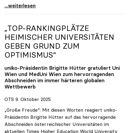
Reges Interesse von US-Forscher:innen an
...weiterlesen
„TOP-RANKINGPLÄTZE
HEIMISCHER UNIVERSITÄTEN
GEBEN GRUND ZUM
OPTIMISMUS“
uniko
-Präsidentin Brigitte Hütter gratuliert Uni
Wien und MedUni Wien zum hervorragenden
Abschneiden im immer härteren globalen
Wettbewerb
OTS 9. Oktober 2025
„Große Freude“: Mit diesen Worten reagiert uniko-
Präsidentin Brigitte Hütter auf das hervorragende
Abschneiden österreichischer Universitäten im
aktuellen Times Higher Education World University