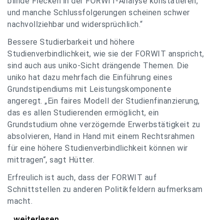
blinde Flecken in der FORWIT-Analyse konstatieren,
und manche Schlussfolgerungen scheinen schwer
nachvollziehbar und widersprüchlich.“
Bessere Studierbarkeit und höhere
Studienverbindlichkeit, wie sie der FORWIT anspricht,
sind auch aus uniko-Sicht drängende Themen. Die
uniko hat dazu mehrfach die Einführung eines
Grundstipendiums mit Leistungskomponente
angeregt. „Ein faires Modell der Studienfinanzierung,
das es allen Studierenden ermöglicht, ein
Grundstudium ohne verzögernde Erwerbstätigkeit zu
absolvieren, Hand in Hand mit einem Rechtsrahmen
für eine höhere Studienverbindlichkeit können wir
mittragen“, sagt Hütter.
Erfreulich ist auch, dass der FORWIT auf
Schnittstellen zu anderen Politikfeldern aufmerksam
macht.
uniko zu FORWIT-Analyse: Wichtige Themen
...weiterlesen