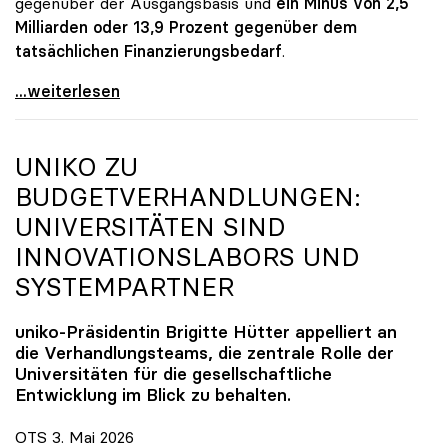
gegenüber der Ausgangsbasis und
ein Minus von 2,5
Milliarden oder 13,9 Prozent gegenüber dem
tatsächlichen Finanzierungsbedarf
.
\"Österreich ist für die heimischen Universitäten
...weiterlesen
UNIKO
ZU
BUDGETVERHANDLUNGEN:
UNIVERSITÄTEN SIND
INNOVATIONSLABORS UND
SYSTEMPARTNER
uniko
-Präsidentin Brigitte Hütter appelliert an
die Verhandlungsteams, die zentrale Rolle der
Universitäten für die gesellschaftliche
Entwicklung im Blick zu behalten.
OTS 3. Mai 2026