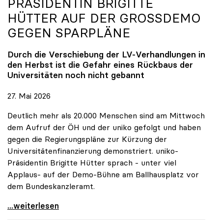
PRÄSIDENTIN BRIGITTE
HÜTTER AUF DER GROSSDEMO G
EGEN SPARPLÄNE
Durch die Verschiebung der LV-Verhandlungen in
den Herbst ist die Gefahr eines Rückbaus der
Universitäten noch nicht gebannt
27. Mai 2026
Deutlich mehr als 20.000 Menschen sind am Mittwoch
dem Aufruf der ÖH und der uniko gefolgt und haben
gegen die Regierungspläne zur Kürzung der
Universitätenfinanzierung demonstriert. uniko-
Präsidentin Brigitte Hütter sprach - unter viel
Applaus- auf der Demo-Bühne am Ballhausplatz vor
dem Bundeskanzleramt.
\"Wir nehmen es nicht hin\": Rede von
...weiterlesen