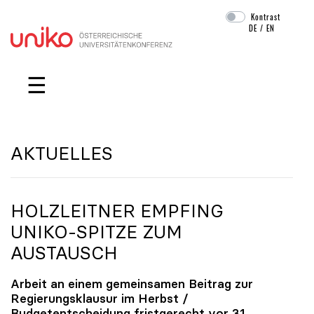
Kontrast
DE
/
EN
Navigation überspringen
☰
AKTUELLES
HOLZLEITNER EMPFING
UNIKO
-SPITZE ZUM
AUSTAUSCH
Arbeit an einem gemeinsamen Beitrag zur
Regierungsklausur im Herbst /
Budgetentscheidung fristgerecht vor 31.