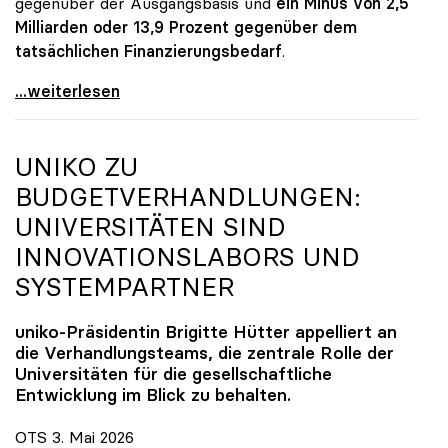
gegenüber der Ausgangsbasis und
ein Minus von 2,5
Milliarden oder 13,9 Prozent gegenüber dem
tatsächlichen Finanzierungsbedarf
.
\"Österreich ist für die heimischen Universitäten
...weiterlesen
UNIKO
ZU
BUDGETVERHANDLUNGEN:
UNIVERSITÄTEN SIND
INNOVATIONSLABORS UND
SYSTEMPARTNER
uniko
-Präsidentin Brigitte Hütter appelliert an
die Verhandlungsteams, die zentrale Rolle der
Universitäten für die gesellschaftliche
Entwicklung im Blick zu behalten.
OTS 3. Mai 2026