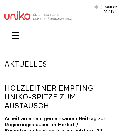
Kontrast
DE
/
EN
Navigation überspringen
☰
AKTUELLES
HOLZLEITNER EMPFING
UNIKO
-SPITZE ZUM
AUSTAUSCH
Arbeit an einem gemeinsamen Beitrag zur
Regierungsklausur im Herbst /
Budgetentscheidung fristgerecht vor 31.