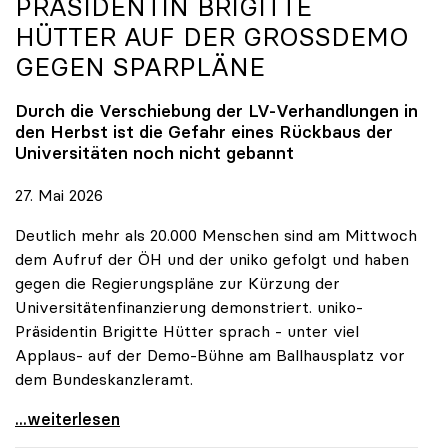
PRÄSIDENTIN BRIGITTE
HÜTTER AUF DER GROSSDEMO G
EGEN SPARPLÄNE
Durch die Verschiebung der LV-Verhandlungen in
den Herbst ist die Gefahr eines Rückbaus der
Universitäten noch nicht gebannt
27. Mai 2026
Deutlich mehr als 20.000 Menschen sind am Mittwoch
dem Aufruf der ÖH und der uniko gefolgt und haben
gegen die Regierungspläne zur Kürzung der
Universitätenfinanzierung demonstriert. uniko-
Präsidentin Brigitte Hütter sprach - unter viel
Applaus- auf der Demo-Bühne am Ballhausplatz vor
dem Bundeskanzleramt.
\"Wir nehmen es nicht hin\": Rede von
...weiterlesen