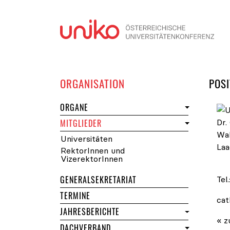
Navi
DER UNIKO
ORGANISATION
POSI
DER UNIKO
ORGANE
DER UNIKO
MITGLIEDER
Universitäten
RektorInnen und
Uni
VizerektorInnen
GENERALSEKRETARIAT
Tel.
DER UNIKO
TERMINE
cat
JAHRESBERICHTE
« z
DACHVERBAND