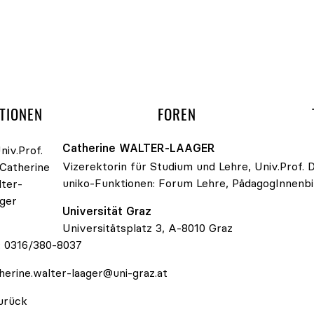
gation überspringen
UND ARBEITSGRUPP
TIONEN
FOREN
Catherine
WALTER-LAAGER
Vizerektorin für Studium und Lehre, Univ.Prof. D
uniko-Funktionen:
Forum Lehre
, PädagogInnenb
Universität Graz
v.Prof. Dr. Catherine Walter-Laager
Universitätsplatz 3, A-8010 Graz
:
0316/380-8037
herine.walter-laager@uni-graz.at
urück