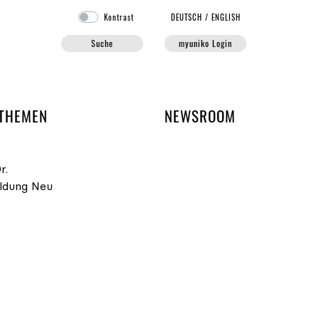
Kontrast
DE
UTSCH
/
EN
GLISH
Suche
myuniko Login
EN DER UNIKO
THEMEN
NEWSROOM
r.
ildung Neu