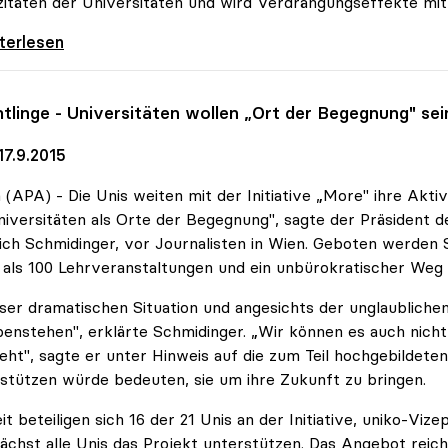
itäten der Universitäten und wird Verdrängungseffekte mit 
dinger zu Uni-Zugang: Kernfrage trotz
iterlesen
htlinge - Universitäten wollen „Ort der Begegnung" sei
17.9.2015
(APA) - Die Unis weiten mit der Initiative „More" ihre Aktiv
niversitäten als Orte der Begegnung", sagte der Präsident 
ich Schmidinger, vor Journalisten in Wien. Geboten werden 
als 100 Lehrveranstaltungen und ein unbürokratischer Weg a
eser dramatischen Situation und angesichts der unglaubliche
enstehen", erklärte Schmidinger. „Wir können es auch nicht
eht", sagte er unter Hinweis auf die zum Teil hochgebildeten
stützen würde bedeuten, sie um ihre Zukunft zu bringen.
it beteiligen sich 16 der 21 Unis an der Initiative, uniko-Vi
chst alle Unis das Projekt unterstützen. Das Angebot reic