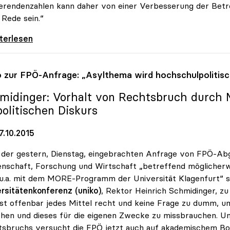
erendenzahlen kann daher von einer Verbesserung der Betr
 Rede sein.“
dinger: „Von besseren Betreuungsrelationen
iterlesen
o
zur FPÖ-Anfrage: „Asylthema wird hochschulpolitisc
midinger: Vorhalt von Rechtsbruch durch M
politischen Diskurs
7.10.2015
der gestern, Dienstag, eingebrachten Anfrage von FPÖ-Ab
nschaft, Forschung und Wirtschaft „betreffend möglicher
u.a. mit dem MORE-Programm der Universität Klagenfurt“ si
rsitätenkonferenz (uniko)
, Rektor Heinrich Schmidinger, z
st offenbar jedes Mittel recht und keine Frage zu dumm, 
ehen und dieses für die eigenen Zwecke zu missbrauchen. 
sbruchs versucht die FPÖ jetzt auch auf akademischem Bo