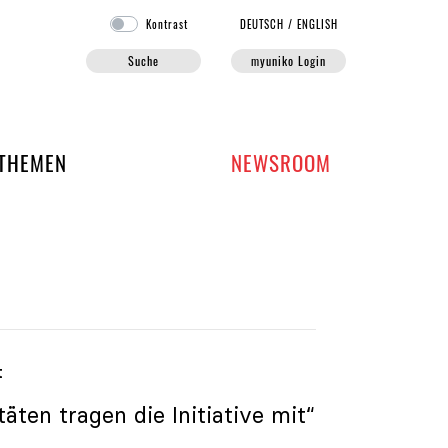
Kontrast
DE
UTSCH
/
EN
GLISH
Suche
myuniko Login
EN DER UNIKO
THEMEN
NEWSROOM
t
äten tragen die Initiative mit“