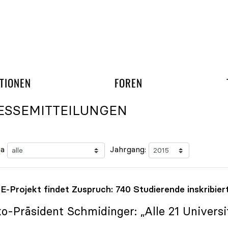
gation überspringen
UND ARBEITSGRUPP
TIONEN
FOREN
ESSEMITTEILUNGEN
a
Jahrgang:
-Projekt findet Zuspruch: 740 Studierende inskribier
ko
-Präsident Schmidinger: „Alle 21 Universit