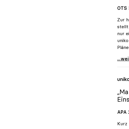
OTS 
Zur h
stell
nur e
uniko
Pläne
uniko
...we
unik
„Ma
Ein
APA 2
Kurz 