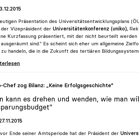
3.12.2015
eutigen Präsentation des Universitätsentwicklungsplans 
t der Vizepräsident der
Universitätenkonferenz (uniko),
Rekt
ine Kurzfassung präsentiert, mit der nicht beurteilt werden
 ausgeräumt sind." Es scheint sich eher um allgemeine Ziel
 zu handeln, die in die Zukunft des tertiären Bildungssystem
: Universitätsentwicklungsplan zeigt nur
iterlesen
o
-Chef zog Bilanz: „Keine Erfolgsgeschichte"
n kann es drehen und wenden, wie man will:
sparungsbudget"
7.11.2015
vor Ende seiner Amtsperiode hat der Präsident der
Univers