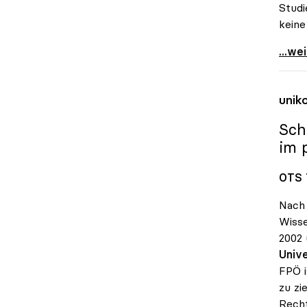
Studi
keine
Schmi
...we
unik
Sch
im 
OTS 
Nach 
Wisse
2002 
Unive
FPÖ i
zu zi
Recht