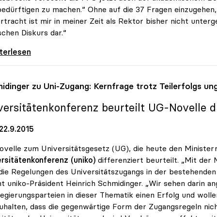
bedürftigen zu machen.“ Ohne auf die 37 Fragen einzugehen, 
rtracht ist mir in meiner Zeit als Rektor bisher nicht unter
ischen Diskurs dar.“
 zur FPÖ-Anfrage: „Asylthema wird
iterlesen
idinger zu Uni-Zugang: Kernfrage trotz Teilerfolgs un
versitätenkonferenz beurteilt UG-Novelle di
22.9.2015
ovelle zum Universitätsgesetz (UG), die heute den Ministerr
rsitätenkonferenz (uniko)
differenziert beurteilt. „Mit der
die Regelungen des Universitätszugangs in der bestehende
t uniko-Präsident Heinrich Schmidinger. „Wir sehen darin an
egierungsparteien in dieser Thematik einen Erfolg und woll
uhalten, dass die gegenwärtige Form der Zugangsregeln nicht 