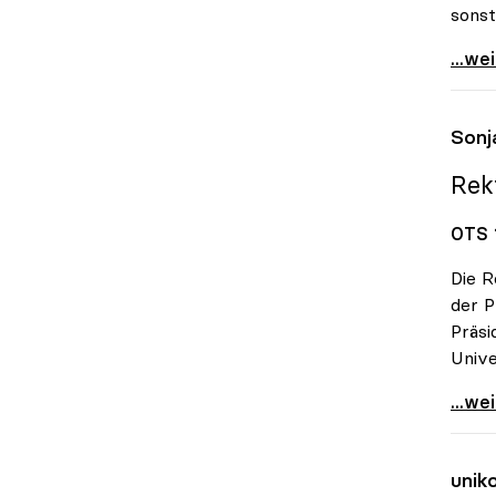
sonst
Unive
...we
Sonj
Rek
OTS 
Die R
der 
Präsi
Unive
Sonja
...we
unik