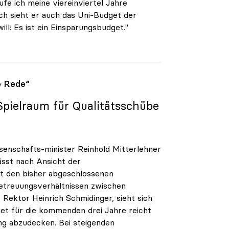
ufe ich meine viereinviertel Jahre
sch sieht er auch das Uni-Budget der
l: Es ist ein Einsparungsbudget."
e Rede“
Spielraum für Qualitätsschübe
enschafts-minister Reinhold Mitterlehner
ässt nach Ansicht der
it den bisher abgeschlossenen
etreuungsverhältnissen zwischen
Rektor Heinrich Schmidinger, sieht sich
get für die kommenden drei Jahre reicht
ng abzudecken. Bei steigenden