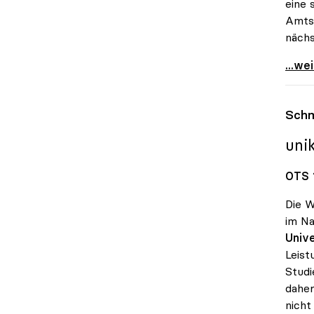
eine 
Amtsz
nächs
uniko
...we
Schm
uni
OTS 1
Die W
im Na
Unive
Leist
Studi
daher
nicht