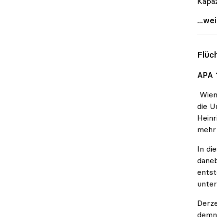
Kapaz
Schmi
...we
Flüc
APA 
Wien 
die U
Heinr
mehr 
In di
daneb
entst
unter
Derze
demnä