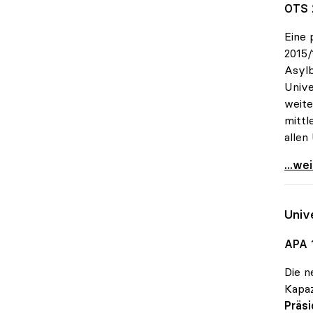
OTS 
Eine 
2015/
Asylb
Unive
weite
mittl
allen
MORE-
...we
Univ
APA 
Die 
Kapaz
Präs