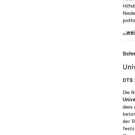
Hilfs
Niede
polit
uniko
...we
Schm
Uni
OTS 
Die N
Unive
dass 
beton
der R
festz