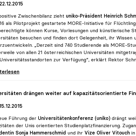
22.12.2015
positive Zwischenbilanz zieht
uniko-Präsident Heinrich Sch
16 als Pilotprojekt gestartete MORE-Initiative für Flüchtli
erechtigte können Kurse, Vorlesungen und künstlerische S
rsitäten besuchen und finden dort Gelegenheit, ihr Wissen 
rzuentwickeln. „Derzeit sind 740 Studierende als MORE-Studi
erweile von allen 21 österreichischen Universitäten mitgetr
 Universitätsstandorten zur Verfügung“, erklärt Rektor Schm
Projekt findet Zuspruch: 740 Studierende
iterlesen
ersitäten drängen weiter auf kapazitätsorientierte Fi
15.12.2015
neue Führung der
Universitätenkonferenz (uniko)
drängt wei
itäten der Unis orientierten Studienplatzfinanzierung. Zug
identin Sonja Hammerschmid
und ihr
Vize Oliver Vitouch
in