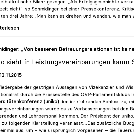
selbstkritische Bilanz gezogen: „Als Erfolgsgeschichte verka
eit nicht", so Schmidinger bei einer Pressekonferenz. Kriti
ten drei Jahre: „Man kann es drehen und wenden, wie man wil
-Chef zog Bilanz: „Keine Erfolgsgeschichte\"
iterlesen
idinger: „Von besseren Betreuungsrelationen ist kein
ko
sieht in Leistungsvereinbarungen kaum 
3.11.2015
iedergabe der gestrigen Aussagen von Vizekanzler und Wiss
tionalrat durch die Pressestelle des ÖVP-Parlamentsklubs l
rsitätenkonferenz (uniko)
den irreführenden Schluss zu, m
ungsvereinbarungen würde es zu Verbesserungen bei den B
erenden und Lehrpersonal kommen. Der Präsident der uniko, 
 zu folgender Klarstellung veranlasst: „Das zusätzliche Bud
 einmal aus, um – wie ursprünglich vorgesehen – die Teueru