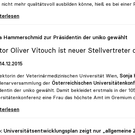
 nicht mehr qualitätsvoll ausbilden könne, hieß es bei einer
rsitäten drängen weiter auf
iterlesen
a Hammerschmid zur Präsidentin der
uniko
gewählt
tor Oliver Vitouch ist neuer Stellvertreter 
14.12.2015
ektorin der Veterinärmedizinischen Universität Wien,
Sonja
Plenarversammlung der
Österreichischen Universitätenkonf
dentin der uniko gewählt. Damit bekleidet erstmals in der 1
rsitätenkonferenz eine Frau das höchste Amt im Gremium de
 Hammerschmid zur Präsidentin der uniko
iterlesen
o
: Universitätsentwicklungsplan zeigt nur „allgemeine Z