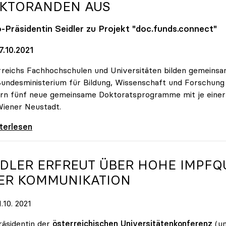
KTORANDEN AUS
o
-Präsidentin Seidler zu Projekt "doc.funds.connect"
7.10.2021
reichs Fachhochschulen und Universitäten bilden gemeins
undesministerium für Bildung, Wissenschaft und Forschun
rn fünf neue gemeinsame Doktoratsprogramme mit je einer Mi
iener Neustadt.
und Unis bilden gemeinsam Doktorandinnen und
iterlesen
IDLER ERFREUT ÜBER HOHE IMPFQ
ER KOMMUNIKATION
.10. 2021
räsidentin der
österreichischen
Universitätenkonferenz
(un