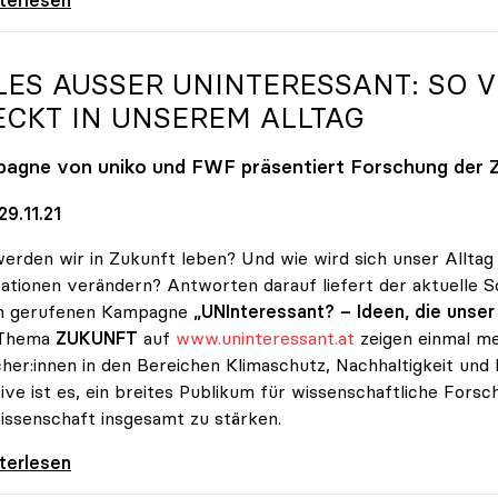
LES AUSSER UNINTERESSANT: SO VI
CKT IN UNSEREM ALLTAG
pagne von
uniko
und FWF präsentiert Forschung der 
9.11.21
erden wir in Zukunft leben? Und wie wird sich unser Alltag
ationen verändern? Antworten darauf liefert der aktuelle
n gerufenen Kampagne
„UNInteressant? – Ideen, die unse
Thema
ZUKUNFT
auf
www.uninteressant.at
zeigen einmal me
her:innen in den Bereichen Klimaschutz, Nachhaltigkeit und kü
ative ist es, ein breites Publikum für wissenschaftliche For
issenschaft insgesamt zu stärken.
 außer UNInteressant: So viel Wissenschaft
iterlesen