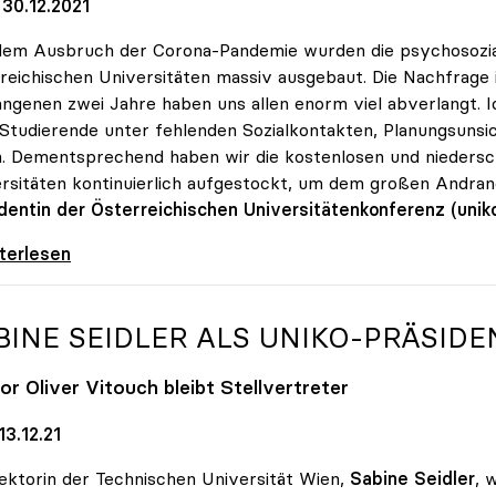
30.12.2021
dem Ausbruch der Corona-Pandemie wurden die psychosozi
reichischen Universitäten massiv ausgebaut. Die Nachfrage 
ngenen zwei Jahre haben uns allen enorm viel abverlangt. I
 Studierende unter fehlenden Sozialkontakten, Planungsunsic
n. Dementsprechend haben wir die kostenlosen und nieders
rsitäten kontinuierlich aufgestockt, um dem großen Andr
dentin der Österreichischen Universitätenkonferenz (unik
 Nachfrage: Psychologische Beratungen an Unis
iterlesen
BINE SEIDLER ALS
UNIKO
-PRÄSIDE
or Oliver Vitouch bleibt Stellvertreter
3.12.21
ektorin der Technischen Universität Wien,
Sabine Seidler
, 