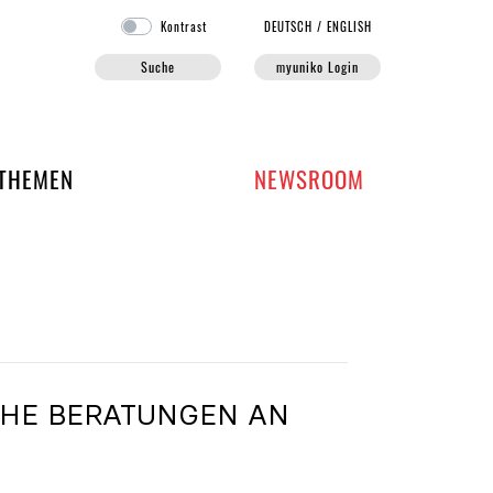
Kontrast
DE
UTSCH
/
EN
GLISH
Suche
myuniko Login
EN DER UNIKO
THEMEN
NEWSROOM
E BERATUNGEN AN U