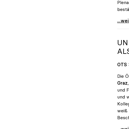
Plena
bestä
Sabin
...we
UN
AL
OTS 
Die Ö
Graz
und F
und w
Kolle
weiß 
Besch
uniko
...we