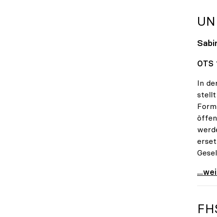
UN
Sabin
OTS 1
In de
stell
Form 
öffen
werde
erset
Gesel
uniko
...we
FH