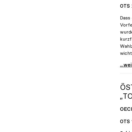
OTS 
Dass 
Vorfe
wurde
kurzf
Wahlz
wicht
uniko
...we
ÖS
„T
OECD
OTS 