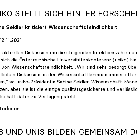
IKO
STELLT SICH HINTER FORSCHE
e Seidler kritisiert Wissenschaftsfeindlichkeit
2.11.2021
r aktuellen Diskussion um die steigenden Infektionszahlen u
t sich die Österreichische Universitätenkonferenz (uniko) hin
von Wissenschaftsfeindlichkeit. „Wir sind sehr besorgt übe
tlichen Diskussion, in der Wissenschaftler:innen immer öfte
n,“ so uniko-Präsidentin Sabine Seidler. Wissenschaft könne
zen, aber sie ist die einzige qualitätsgesicherte und verlässli
lschaft dafür zu Verfügung steht.
 stellt sich hinter Forscher:innen
iterlesen
S UND UNIS BILDEN GEMEINSAM 