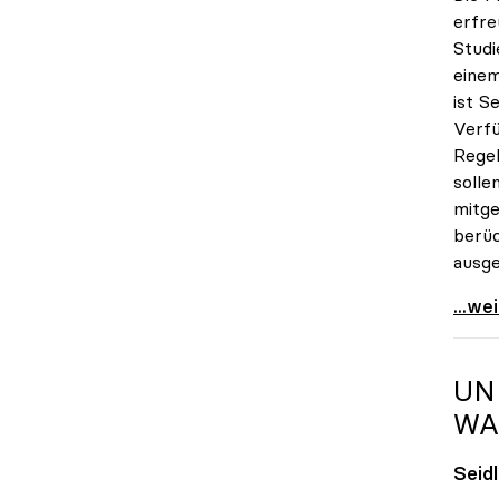
erfre
Studi
einem
ist S
Verfü
Regel
solle
mitge
berüc
ausge
Seidl
...we
UN
WA
Seid