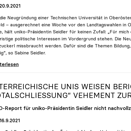
20.9.2021
die Neugründung einer Technischen Universität in Oberöster
ld – ausgerechnet eine Woche vor den Landtagswahlen in O
, hält uniko-Präsidentin Seidler für keinen Zufall: „Für mich 
ristige politische Interessen im Vordergrund stehen. Die Neu
uckerl missbraucht werden. Dafür sind die Themen Bildung, F
ig“, so Sabine Seidler.
-Präsidentin zur TU OÖ: „Völlig
iterlesen
TERREICHISCHE UNIS WEISEN BER
OTALSCHLIESSUNG“ VEHEMENT ZUR
-Report für
uniko
-Präsidentin Seidler nicht nachvoll
16.9.2021