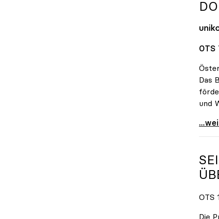
DO
unik
OTS 
Öster
Das B
förde
und W
FHs 
...we
SE
ÜB
OTS 1
Die P