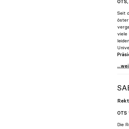
OTS, 
Seit 
öster
verga
viele
leide
Unive
Präsi
Große
...we
SA
Rekt
OTS 1
Die R