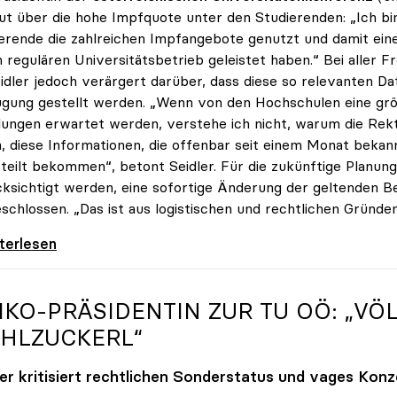
ut über die hohe Impfquote unter den Studierenden: „Ich bin
erende die zahlreichen Impfangebote genutzt und damit ein
 regulären Universitätsbetrieb geleistet haben.“ Bei aller 
eidler jedoch verärgert darüber, dass diese so relevanten Da
gung gestellt werden. „Wenn von den Hochschulen eine grö
ungen erwartet werden, verstehe ich nicht, warum die Rek
n, diese Informationen, die offenbar seit einem Monat bekan
teilt bekommen“, betont Seidler. Für die zukünftige Planung
ksichtigt werden, eine sofortige Änderung der geltenden B
schlossen. „Das ist aus logistischen und rechtlichen Gründen
er erfreut über hohe Impfquote, aber
iterlesen
IKO
-PRÄSIDENTIN ZUR TU OÖ: „V
HLZUCKERL“
ler kritisiert rechtlichen Sonderstatus und vages Kon