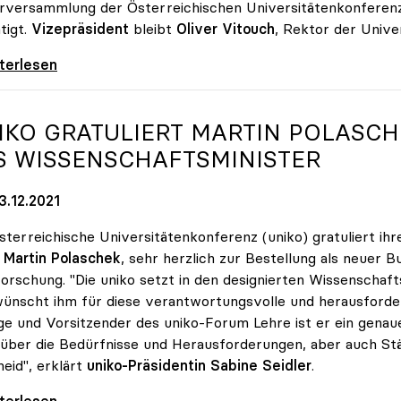
rversammlung der Österreichischen Universitätenkonferenz 
tigt.
Vizepräsident
bleibt
Oliver Vitouch
, Rektor der Univer
e Seidler als uniko-Präsidentin wiedergewählt
iterlesen
IKO
GRATULIERT MARTIN POLASCH
S WISSENSCHAFTSMINISTER
3.12.2021
sterreichische Universitätenkonferenz (uniko) gratuliert ih
,
Martin Polaschek
, sehr herzlich zur Bestellung als neuer 
orschung. "Die uniko setzt in den designierten Wissenscha
ünscht ihm für diese verantwortungsvolle und herausfordernd
ge und Vorsitzender des uniko-Forum Lehre ist er ein genau
über die Bedürfnisse und Herausforderungen, aber auch St
eid", erklärt
uniko-Präsidentin Sabine Seidler
.
 gratuliert Martin Polaschek zur Bestellung
iterlesen