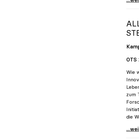
AL
TE
Kam
OTS 2
Wie w
Innov
Lebe
zum 
Forsc
Initi
die W
Alles
...we