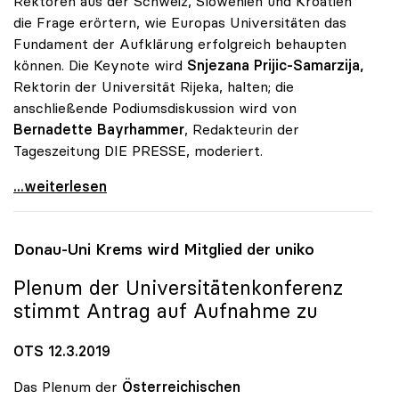
Rektoren aus der Schweiz, Slowenien und Kroatien
die Frage erörtern, wie Europas Universitäten das
Fundament der Aufklärung erfolgreich behaupten
können. Die Keynote wird
Snjezana Prijic-Samarzija,
Rektorin der Universität Rijeka, halten; die
anschließende Podiumsdiskussion wird von
Bernadette Bayrhammer
, Redakteurin der
Tageszeitung DIE PRESSE, moderiert.
uniko heuer wieder Partner des Forum Alpbach
...weiterlesen
Donau-Uni Krems wird Mitglied der
uniko
Plenum der Universitätenkonferenz
stimmt Antrag auf Aufnahme zu
OTS 12.3.2019
Das Plenum der
Österreichischen