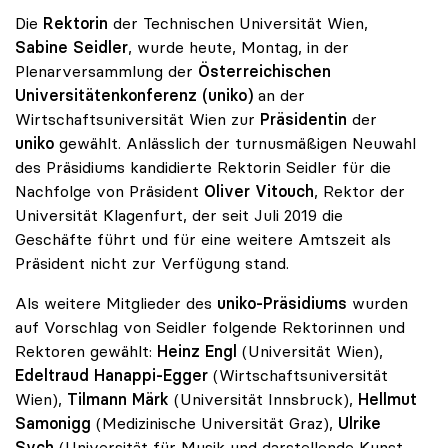
Die
Rektorin
der Technischen Universität Wien,
Sabine Seidler
, wurde heute, Montag, in der
Plenarversammlung der
Österreichischen
Universitätenkonferenz (uniko)
an der
Wirtschaftsuniversität Wien zur
Präsidentin
der
uniko
gewählt. Anlässlich der turnusmäßigen Neuwahl
des Präsidiums kandidierte Rektorin Seidler für die
Nachfolge von Präsident
Oliver Vitouch
, Rektor der
Universität Klagenfurt, der seit Juli 2019 die
Geschäfte führt und für eine weitere Amtszeit als
Präsident nicht zur Verfügung stand.
Als weitere Mitglieder des
uniko-Präsidiums
wurden
auf Vorschlag von Seidler folgende Rektorinnen und
Rektoren gewählt:
Heinz Engl
(Universität Wien),
Edeltraud Hanappi-Egger
(Wirtschaftsuniversität
Wien),
Tilmann Märk
(Universität Innsbruck),
Hellmut
Samonigg
(Medizinische Universität Graz),
Ulrike
Sych
(Universität für Musik und darstellende Kunst