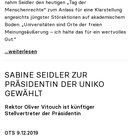
nahm Seidler den heutigen „Tag der
Menschenrechte“ zum Anlass für eine Klarstellung
angesichts jüngster Störaktionen auf akademischem
Boden: „Universitäten sind Orte der freien
Meinungsäußerung – ich halte das für ein wertvolles
Gut.“
Seidler: „Universitäten sind Orte der freien
...weiterlesen
SABINE SEIDLER ZUR
PRÄSIDENTIN DER
UNIKO
GEWÄHLT
Rektor Oliver Vitouch ist künftiger
Stellvertreter der Präsidentin
OTS 9.12.2019