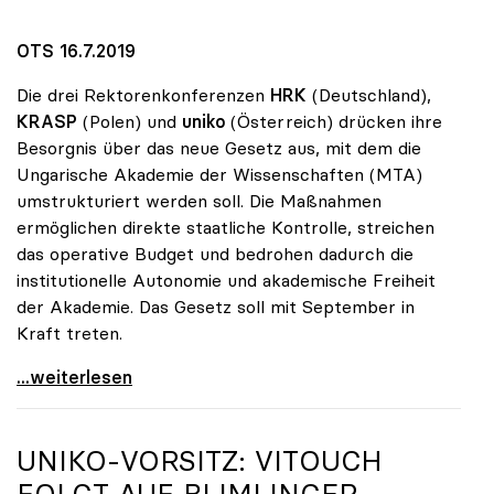
OTS 16.7.2019
Die drei Rektorenkonferenzen
HRK
(Deutschland),
KRASP
(Polen) und
uniko
(Österreich) drücken ihre
Besorgnis über das neue Gesetz aus, mit dem die
Ungarische Akademie der Wissenschaften (MTA)
umstrukturiert werden soll. Die Maßnahmen
ermöglichen direkte staatliche Kontrolle, streichen
das operative Budget und bedrohen dadurch die
institutionelle Autonomie und akademische Freiheit
der Akademie. Das Gesetz soll mit September in
Kraft treten.
Dringender Rektorenappell an Ungarns Regierung
...weiterlesen
UNIKO
-VORSITZ: VITOUCH