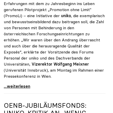
Erfahrungen mit dem zu Jahresbeginn ins Leben
gerufenen Pilotprojekt „Promotion ohne Limit"
(PromoLi) – eine Initiative der
uniko
, die exemplarisch
und bewusstseinsbildend dazu beitragen soll, die Zahl
von Personen mit Behinderung in den
österreichischen Forschungseinrichtungen zu
erhöhen. „Wir waren über den Andrang überrascht
und auch über die herausragende Qualität der
Exposés“, erklärte der Vorsitzende des Forums
Personal der uniko und des Dachverbands der
Universitäten,
Vizerektor Wolfgang Meixner
(Universität Innsbruck), am Montag im Rahmen einer
Pressekonferenz in Wien.
„Promotion ohne Limit“: Überraschende Qualität bei
...weiterlesen
OENB-JUBILÄUMSFONDS: