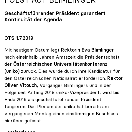
FOLGT AUF BLIMLINGER
Geschäftsführender Präsident garantiert
Kontinuität der Agenda
OTS 1.7.2019
Mit heutigem Datum legt
Rektorin Eva Blimlinger
nach eineinhalb Jahren Amtszeit die Präsidentschaft
der
Österreichischen Universitätenkonferenz
(uniko)
zurück. Dies wurde durch ihre Kandidatur für
den Österreichischen Nationalrat erforderlich.
Rektor
Oliver Vitouch
, Vorgänger Blimlingers und in der
Folge seit Anfang 2018 uniko-Vizepräsident, wird bis
Ende 2019 als geschäftsführender Präsident
fungieren. Das Plenum der uniko hat bereits am
vergangenen Montag einen einstimmigen Beschluss
hierüber gefasst.
uniko-Vorsitz: Vitouch folgt auf Blimlinger