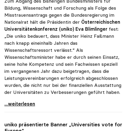
Zum Abgang des bisherigen Bundesministers für
Bildung, Wissenschaft und Forschung als Folge des
Misstrauensantrags gegen die Bundesregierung im
Nationalrat hält die Präsidentin der
Österreichischen
Universitätenkonferenz (uniko)
Eva Blimlinger
fest:
„Die uniko bedauert, dass Minister Heinz Faßmann
nach knapp eineinhalb Jahren das
Wissenschaftsressort verlässt.“ Als
Wissenschaftsminister habe er durch seinen Einsatz,
seine hohe Kompetenz und sein Fachwissen speziell
im vergangenen Jahr dazu beigetragen, dass die
Leistungsvereinbarungen erfolgreich abgeschlossen
wurden, die nicht nur bei der finanziellen Ausstattung
der Universitäten zu Verbesserungen geführt haben.
uniko bedauert Abgang von Heinz Fassmann
...weiterlesen
uniko
präsentierte Banner „Universities vote for
Europe“