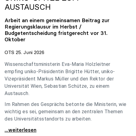
AUSTAUSCH
Arbeit an einem gemeinsamen Beitrag zur
Regierungsklausur im Herbst /
Budgetentscheidung fristgerecht vor 31.
Oktober
OTS 25. Juni 2026
Wissenschaftsministerin Eva-Maria Holzleitner
empfing uniko-Präsidentin Brigitte Hütter, uniko-
Vizepräsident Markus Müller und den Rektor der
Universität Wien, Sebastian Schütze, zu einem
Austausch.
Im Rahmen des Gesprächs betonte die Ministerin, wie
wichtig es sei, gemeinsam an den zentralen Themen
des Universitätsstandorts zu arbeiten.
Holzleitner empfing uniko-Spitze zum Austausch
...weiterlesen