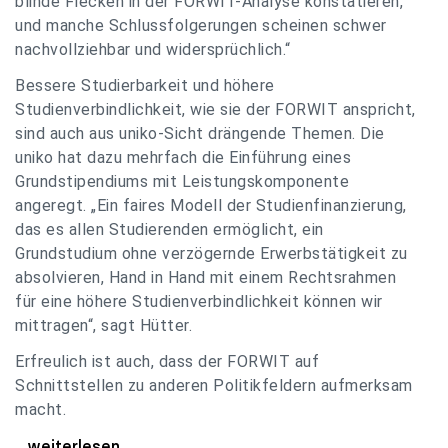
blinde Flecken in der FORWIT-Analyse konstatieren,
und manche Schlussfolgerungen scheinen schwer
nachvollziehbar und widersprüchlich.“
Bessere Studierbarkeit und höhere
Studienverbindlichkeit, wie sie der FORWIT anspricht,
sind auch aus uniko-Sicht drängende Themen. Die
uniko hat dazu mehrfach die Einführung eines
Grundstipendiums mit Leistungskomponente
angeregt. „Ein faires Modell der Studienfinanzierung,
das es allen Studierenden ermöglicht, ein
Grundstudium ohne verzögernde Erwerbstätigkeit zu
absolvieren, Hand in Hand mit einem Rechtsrahmen
für eine höhere Studienverbindlichkeit können wir
mittragen“, sagt Hütter.
Erfreulich ist auch, dass der FORWIT auf
Schnittstellen zu anderen Politikfeldern aufmerksam
macht.
uniko zu FORWIT-Analyse: Wichtige Themen
...weiterlesen