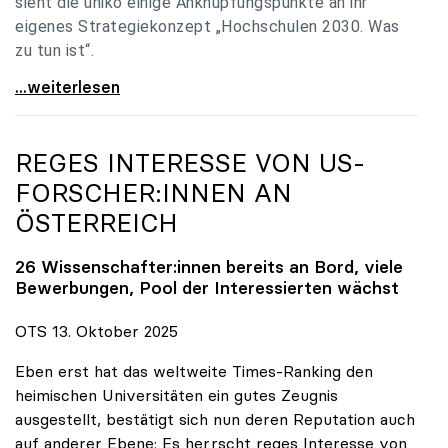
sieht die uniko einige Anknüpfungspunkte an ihr
eigenes Strategiekonzept „Hochschulen 2030. Was
zu tun ist“.
Universitäten: Hochschulstrategie 2040 muss eine
...weiterlesen
REGES INTERESSE VON US-
FORSCHER:INNEN AN
ÖSTERREICH
26 Wissenschafter:innen bereits an Bord, viele
Bewerbungen, Pool der Interessierten wächst
OTS 13. Oktober 2025
Eben erst hat das weltweite Times-Ranking den
heimischen Universitäten ein gutes Zeugnis
ausgestellt, bestätigt sich nun deren Reputation auch
auf anderer Ebene: Es herrscht reges Interesse von