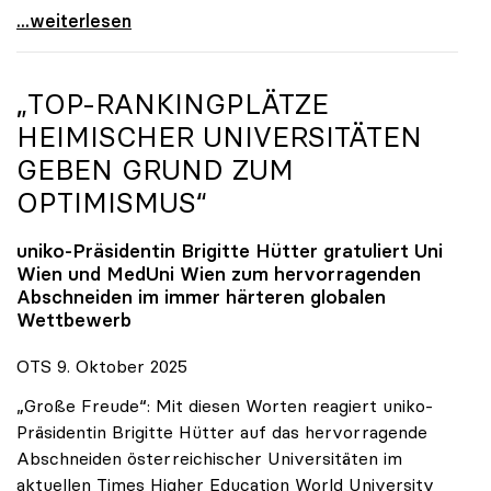
Reges Interesse von US-Forscher:innen an
...weiterlesen
„TOP-RANKINGPLÄTZE
HEIMISCHER UNIVERSITÄTEN
GEBEN GRUND ZUM
OPTIMISMUS“
uniko
-Präsidentin Brigitte Hütter gratuliert Uni
Wien und MedUni Wien zum hervorragenden
Abschneiden im immer härteren globalen
Wettbewerb
OTS 9. Oktober 2025
„Große Freude“: Mit diesen Worten reagiert uniko-
Präsidentin Brigitte Hütter auf das hervorragende
Abschneiden österreichischer Universitäten im
aktuellen Times Higher Education World University