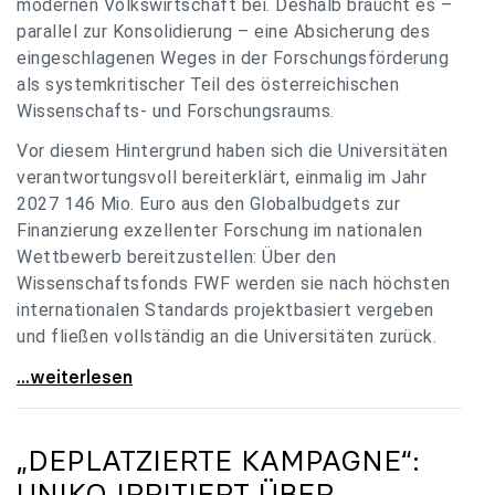
modernen Volkswirtschaft bei. Deshalb braucht es –
parallel zur Konsolidierung – eine Absicherung des
eingeschlagenen Weges in der Forschungsförderung
als systemkritischer Teil des österreichischen
Wissenschafts- und Forschungsraums.
Vor diesem Hintergrund haben sich die Universitäten
verantwortungsvoll bereiterklärt, einmalig im Jahr
2027 146 Mio. Euro aus den Globalbudgets zur
Finanzierung exzellenter Forschung im nationalen
Wettbewerb bereitzustellen: Über den
Wissenschaftsfonds FWF werden sie nach höchsten
internationalen Standards projektbasiert vergeben
und fließen vollständig an die Universitäten zurück.
Gemeinsam für einen starken Wissenschafts- und
...weiterlesen
„DEPLATZIERTE KAMPAGNE“:
UNIKO
IRRITIERT ÜBER