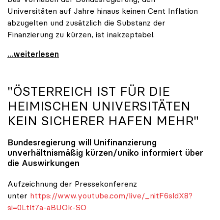
Universitäten auf Jahre hinaus keinen Cent Inflation
abzugelten und zusätzlich die Substanz der
Finanzierung zu kürzen, ist inakzeptabel.
#UnisRetten Warum es sich zu demonstrieren lohnt
...weiterlesen
"ÖSTERREICH IST FÜR DIE
HEIMISCHEN UNIVERSITÄTEN
KEIN SICHERER HAFEN MEHR"
Bundesregierung will Unifinanzierung
unverhältnismäßig kürzen/
uniko
informiert über
die Auswirkungen
Aufzeichnung der Pressekonferenz
unter
https://www.youtube.com/live/_nitF6sldX8?
si=0Ltlt7a-aBUOk-SO