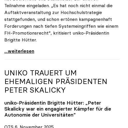
Teilnahme eingeladen. „Es hat noch nicht einmal die
Auftaktveranstaltung zur Hochschulstrategie
stattgefunden, und schon ertönen kampagnenhaft
Forderungen nach tiefen Systemeingriffen wie einem
FH-Promotionsrecht“, kritisiert uniko-Präsidentin
Brigitte Hütter.
„Deplatzierte Kampagne“: uniko irritiert über
...weiterlesen
UNIKO
TRAUERT UM
EHEMALIGEN PRÄSIDENTEN
PETER SKALICKY
uniko
-Präsidentin Brigitte Hütter: „Peter
Skalicky war ein engagierter Kämpfer für die
Autonomie der Universitäten“
OTS 6. November 2025