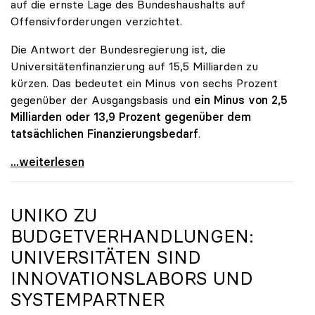
auf die ernste Lage des Bundeshaushalts auf
Offensivforderungen verzichtet.
Die Antwort der Bundesregierung ist, die
Universitätenfinanzierung auf 15,5 Milliarden zu
kürzen. Das bedeutet ein Minus von sechs Prozent
gegenüber der Ausgangsbasis und
ein Minus von 2,5
Milliarden oder 13,9 Prozent gegenüber dem
tatsächlichen Finanzierungsbedarf
.
\"Österreich ist für die heimischen Universitäten
...weiterlesen
UNIKO
ZU
BUDGETVERHANDLUNGEN:
UNIVERSITÄTEN SIND
INNOVATIONSLABORS UND
SYSTEMPARTNER