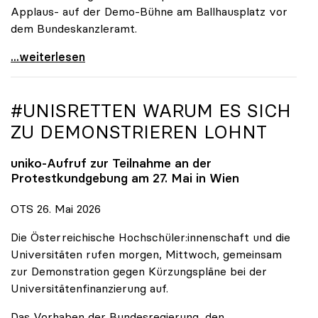
Applaus- auf der Demo-Bühne am Ballhausplatz vor
dem Bundeskanzleramt.
\"Wir nehmen es nicht hin\": Rede von
...weiterlesen
#UNISRETTEN WARUM ES SICH
ZU DEMONSTRIEREN LOHNT
uniko
-Aufruf zur Teilnahme an der
Protestkundgebung am 27. Mai in Wien
OTS 26. Mai 2026
Die Österreichische Hochschüler:innenschaft und die
Universitäten rufen morgen, Mittwoch, gemeinsam
zur Demonstration gegen Kürzungspläne bei der
Universitätenfinanzierung auf.
Das Vorhaben der Bundesregierung, den