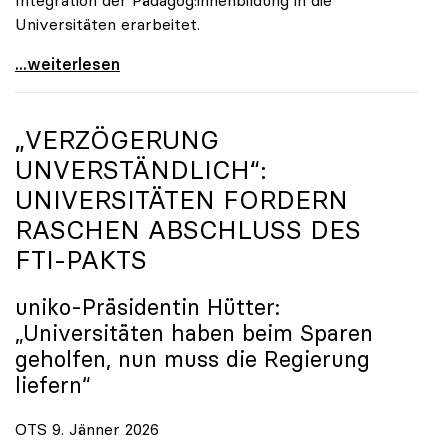
Universitäten erarbeitet.
Schools of Education an den Universitäten: Für
...weiterlesen
„VERZÖGERUNG
UNVERSTÄNDLICH“:
UNIVERSITÄTEN FORDERN
RASCHEN ABSCHLUSS DES
FTI-PAKTS
uniko
-Präsidentin Hütter:
„Universitäten haben beim Sparen
geholfen, nun muss die Regierung
liefern“
OTS 9. Jänner 2026