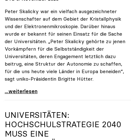
Peter Skalicky war ein vielfach ausgezeichneter
Wissenschafter auf dem Gebiet der Kristallphysik
und der Elektronenmikroskopie. Darüber hinaus
wurde er bekannt für seinen Einsatz für die Sache
der Universitäten. „Peter Skalicky gehörte zu jenen
Vorkämpfern für die Selbstständigkeit der
Universitäten, deren Engagement letztlich dazu
beitrug, eine Struktur der Autonomie zu schaffen,
für die uns heute viele Länder in Europa beneiden“,
sagt uniko-Präsidentin Brigitte Hütter.
uniko trauert um ehemaligen Präsidenten Peter
...weiterlesen
UNIVERSITÄTEN:
HOCHSCHULSTRATEGIE 2040
MUSS EINE