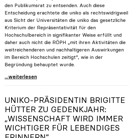
den Publikumsrat zu entsenden. Auch diese
Entscheidung erachtete die uniko als rechtswidrigweil
aus Sicht der Universitäten die uniko das gesetzliche
Kriterium der Repräsentativität für den
Hochschulbereich in signifikanter Weise erfüllt und
daher auch nicht die RÖPH „mit ihren Aktivitäten die
weitreichenderen und nachhaltigeren Auswirkungen
im Bereich Hochschulen zeitigt“, wie in der
Begründung behauptet wurde.
ORF-Publikumsrat: Regierung entsendet nun doch
...weiterlesen
UNIKO
-PRÄSIDENTIN BRIGITTE
HÜTTER ZU GEDENKJAHR:
„WISSENSCHAFT WIRD IMMER
WICHTIGER FÜR LEBENDIGES
ERINNERN“