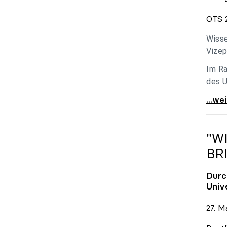
OTS 2
Wisse
Vizep
Im Ra
des U
Holzl
...we
"W
BR
Durc
Univ
27. M