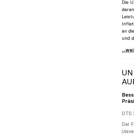
Die U
daran
Leist
Infla
an di
und d
uniko
...we
UN
AU
Bess
Präs
OTS 2
Der F
Unive