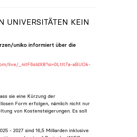
N UNIVERSITÄTEN KEIN
ürzen/
uniko
informiert über die
om/live/_nitF6sldX8?si=0Ltlt7a-aBUOk-
ass sie eine Kürzung der
ellosen Form erfolgen, nämlich nicht nur
eltung von Kostensteigerungen. Es soll
5 - 2027 sind 16,5 Milliarden inklusive