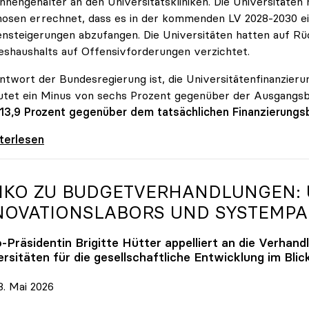
innengehälter an den Universitätskliniken. Die Universitäte
osen errechnet, dass es in der kommenden LV 2028-2030 ein
nsteigerungen abzufangen. Die Universitäten hatten auf Rüc
shaushalts auf Offensivforderungen verzichtet.
ntwort der Bundesregierung ist, die Universitätenfinanzierun
tet ein Minus von sechs Prozent gegenüber der Ausgangs
 13,9 Prozent gegenüber dem tatsächlichen Finanzierungs
erreich ist für die heimischen Universitäten
iterlesen
IKO
ZU BUDGETVERHANDLUNGEN: U
NOVATIONSLABORS UND SYSTEMP
o
-Präsidentin Brigitte Hütter appelliert an die Verhand
rsitäten für die gesellschaftliche Entwicklung im Blic
. Mai 2026