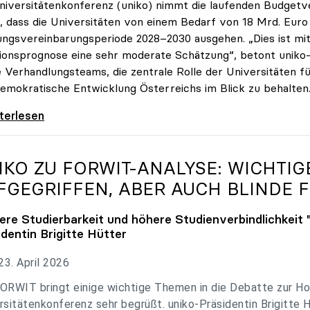
niversitätenkonferenz (uniko) nimmt die laufenden Budget
, dass die Universitäten von einem Bedarf von 18 Mrd. Euro f
ungsvereinbarungsperiode 2028–2030 ausgehen. „Dies ist mit 
tionsprognose eine sehr moderate Schätzung“, betont uniko-P
e Verhandlungsteams, die zentrale Rolle der Universitäten für
emokratische Entwicklung Österreichs im Blick zu behalten
 zu Budgetverhandlungen: Universitäten sind
iterlesen
IKO
ZU FORWIT-ANALYSE: WICHTI
FGEGRIFFEN, ABER AUCH BLINDE F
ere Studierbarkeit und höhere Studienverbindlichkeit 
identin Brigitte Hütter
3. April 2026
ORWIT bringt einige wichtige Themen in die Debatte zur Ho
rsitätenkonferenz sehr begrüßt. uniko-Präsidentin Brigitte 