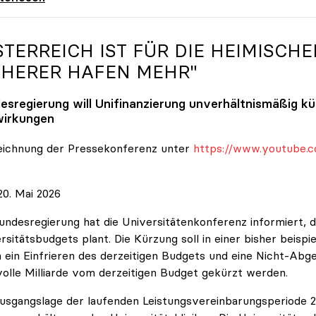
STERREICH IST FÜR DIE HEIMISCHE
CHERER HAFEN MEHR"
esregierung will Unifinanzierung unverhältnismäßig k
irkungen
eichnung der Pressekonferenz unter
https://www.youtube.c
0. Mai 2026
undesregierung hat die Universitätenkonferenz informiert, d
rsitätsbudgets plant. Die Kürzung soll in einer bisher beispi
 ein Einfrieren des derzeitigen Budgets und eine Nicht-Abg
volle Milliarde vom derzeitigen Budget gekürzt werden.
usgangslage der laufenden Leistungsvereinbarungsperiode 202