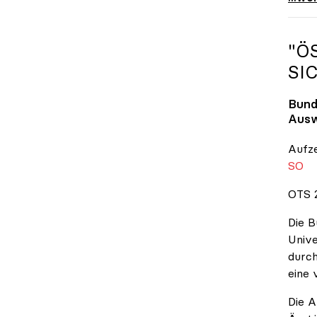
"Ö
SI
Bund
Ausw
Aufz
SO
OTS 2
Die B
Unive
durch
eine 
Die A