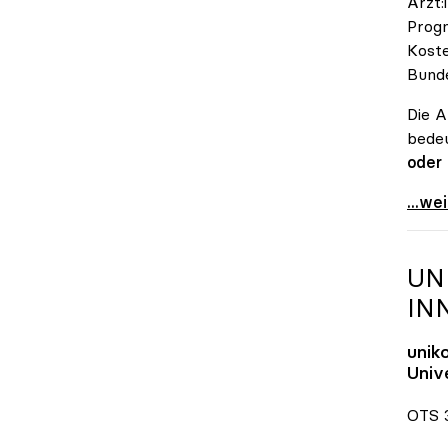
Ärzt:
Progn
Koste
Bunde
Die A
bedeu
oder
\"Öst
...we
UN
IN
unik
Unive
OTS 3