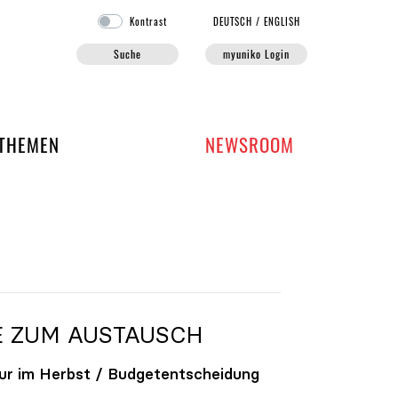
Kontrast
DE
UTSCH
/
EN
GLISH
Suche
myuniko Login
EN DER UNIKO
THEMEN
NEWSROOM
E ZUM AUSTAUSCH
ur im Herbst / Budgetentscheidung