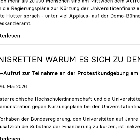
ich mehr als 20.000 Menschen sind am Mittwoch dem Aufruf
 die Regierungspläne zur Kürzung der Universitätenfinanzie
tte Hütter sprach - unter viel Applaus- auf der Demo-Bühn
eskanzleramt.
 nehmen es nicht hin\": Rede von
iterlesen
NISRETTEN WARUM ES SICH ZU D
o
-Aufruf zur Teilnahme an der Protestkundgebung am 2
6. Mai 2026
sterreichische Hochschüler:innenschaft und die Universit
emonstration gegen Kürzungspläne bei der Universitätenfin
orhaben der Bundesregierung, den Universitäten auf Jahre h
usätzlich die Substanz der Finanzierung zu kürzen, ist inakze
Retten Warum es sich zu demonstrieren lohnt
iterlesen