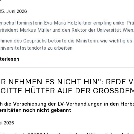
5. Juni 2026
nschaftsministerin Eva-Maria Holzleitner empfing uniko-Präs
räsident Markus Müller und den Rektor der Universität Wien
hmen des Gesprächs betonte die Ministerin, wie wichtig es
niversitätsstandorts zu arbeiten.
eitner empfing uniko-Spitze zum Austausch
iterlesen
IR NEHMEN ES NICHT HIN": REDE 
IGITTE HÜTTER AUF DER GROSSDE
h die Verschiebung der LV-Verhandlungen in den Herbs
ersitäten noch nicht gebannt
ai 2026