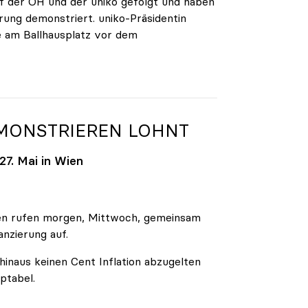
 der ÖH und der uniko gefolgt und haben
rung demonstriert. uniko-Präsidentin
e am Ballhausplatz vor dem
EMONSTRIEREN LOHNT
7. Mai in Wien
äten rufen morgen, Mittwoch, gemeinsam
anzierung auf.
inaus keinen Cent Inflation abzugelten
ptabel.