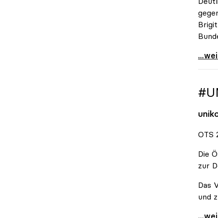
Deutl
gegen
Brigi
Bund
\"Wir
...we
#U
unik
OTS 2
Die Ö
zur D
Das V
und z
#Unis
...we