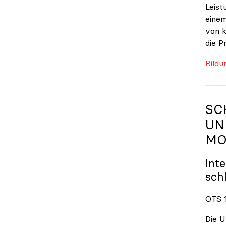
Leist
einem
von k
die P
Bildu
SC
UN
MO
Int
sch
OTS 1
Die U