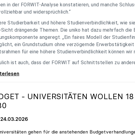
en in der FORWIT-Analyse konstatieren, und manche Schlu
ollziehbar und widersprüchlich.“
re Studierbarkeit und höhere Studienverbindlichkeit, wie si
-Sicht drängende Themen. Die uniko hat dazu mehrfach die 
ungskomponente angeregt. „Ein faires Modell der Studienfin
licht, ein Grundstudium ohne verzögernde Erwerbstätigkeit 
srahmen für eine höhere Studienverbindlichkeit können wir m
ulich ist auch, dass der FORWIT auf Schnittstellen zu ande
o zu FORWIT-Analyse: Wichtige Themen
iterlesen
DGET - UNIVERSITÄTEN WOLLEN 18
30
24.03.2026
niversitäten gehen für die anstehenden Budgetverhandlung