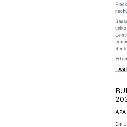
Fleck
nachv
Besse
uniko
Leist
ermög
Recht
Erfre
unik
...we
BU
20
APA 
Die U