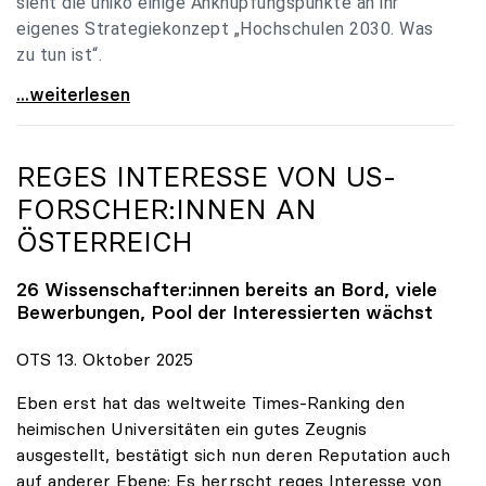
sieht die uniko einige Anknüpfungspunkte an ihr
eigenes Strategiekonzept „Hochschulen 2030. Was
zu tun ist“.
Universitäten: Hochschulstrategie 2040 muss eine
...weiterlesen
REGES INTERESSE VON US-
FORSCHER:INNEN AN
ÖSTERREICH
26 Wissenschafter:innen bereits an Bord, viele
Bewerbungen, Pool der Interessierten wächst
OTS 13. Oktober 2025
Eben erst hat das weltweite Times-Ranking den
heimischen Universitäten ein gutes Zeugnis
ausgestellt, bestätigt sich nun deren Reputation auch
auf anderer Ebene: Es herrscht reges Interesse von