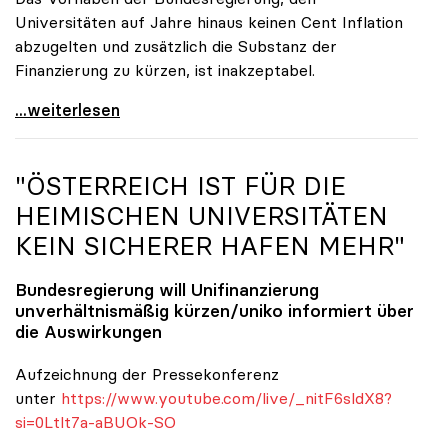
Universitäten auf Jahre hinaus keinen Cent Inflation
abzugelten und zusätzlich die Substanz der
Finanzierung zu kürzen, ist inakzeptabel.
#UnisRetten Warum es sich zu demonstrieren lohnt
...weiterlesen
"ÖSTERREICH IST FÜR DIE
HEIMISCHEN UNIVERSITÄTEN
KEIN SICHERER HAFEN MEHR"
Bundesregierung will Unifinanzierung
unverhältnismäßig kürzen/
uniko
informiert über
die Auswirkungen
Aufzeichnung der Pressekonferenz
unter
https://www.youtube.com/live/_nitF6sldX8?
si=0Ltlt7a-aBUOk-SO