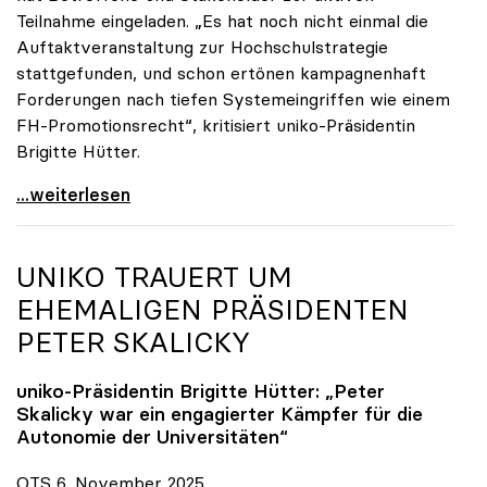
Teilnahme eingeladen. „Es hat noch nicht einmal die
Auftaktveranstaltung zur Hochschulstrategie
stattgefunden, und schon ertönen kampagnenhaft
Forderungen nach tiefen Systemeingriffen wie einem
FH-Promotionsrecht“, kritisiert uniko-Präsidentin
Brigitte Hütter.
„Deplatzierte Kampagne“: uniko irritiert über
...weiterlesen
UNIKO
TRAUERT UM
EHEMALIGEN PRÄSIDENTEN
PETER SKALICKY
uniko
-Präsidentin Brigitte Hütter: „Peter
Skalicky war ein engagierter Kämpfer für die
Autonomie der Universitäten“
OTS 6. November 2025