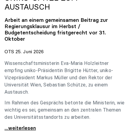
AUSTAUSCH
Arbeit an einem gemeinsamen Beitrag zur
Regierungsklausur im Herbst /
Budgetentscheidung fristgerecht vor 31.
Oktober
OTS 25. Juni 2026
Wissenschaftsministerin Eva-Maria Holzleitner
empfing uniko-Präsidentin Brigitte Hütter, uniko-
Vizepräsident Markus Müller und den Rektor der
Universität Wien, Sebastian Schütze, zu einem
Austausch.
Im Rahmen des Gesprächs betonte die Ministerin, wie
wichtig es sei, gemeinsam an den zentralen Themen
des Universitätsstandorts zu arbeiten.
Holzleitner empfing uniko-Spitze zum Austausch
...weiterlesen