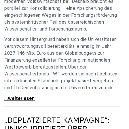
modernen Volkswirtschaft bei. Deshalb braucht es –
parallel zur Konsolidierung – eine Absicherung des
eingeschlagenen Weges in der Forschungsförderung
als systemkritischer Teil des österreichischen
Wissenschafts- und Forschungsraums.
Vor diesem Hintergrund haben sich die Universitäten
verantwortungsvoll bereiterklärt, einmalig im Jahr
2027 146 Mio. Euro aus den Globalbudgets zur
Finanzierung exzellenter Forschung im nationalen
Wettbewerb bereitzustellen: Über den
Wissenschaftsfonds FWF werden sie nach höchsten
internationalen Standards projektbasiert vergeben
und fließen vollständig an die Universitäten zurück.
Gemeinsam für einen starken Wissenschafts- und
...weiterlesen
„DEPLATZIERTE KAMPAGNE“:
UNIKO
IRRITIERT ÜBER