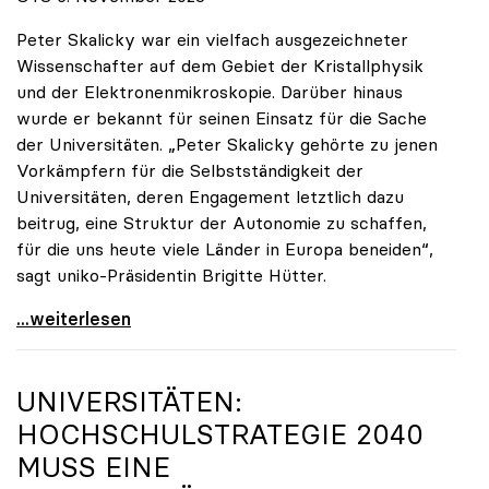
Peter Skalicky war ein vielfach ausgezeichneter
Wissenschafter auf dem Gebiet der Kristallphysik
und der Elektronenmikroskopie. Darüber hinaus
wurde er bekannt für seinen Einsatz für die Sache
der Universitäten. „Peter Skalicky gehörte zu jenen
Vorkämpfern für die Selbstständigkeit der
Universitäten, deren Engagement letztlich dazu
beitrug, eine Struktur der Autonomie zu schaffen,
für die uns heute viele Länder in Europa beneiden“,
sagt uniko-Präsidentin Brigitte Hütter.
uniko trauert um ehemaligen Präsidenten Peter
...weiterlesen
UNIVERSITÄTEN:
HOCHSCHULSTRATEGIE 2040
MUSS EINE