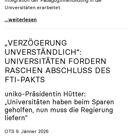
Universitäten erarbeitet.
Schools of Education an den Universitäten: Für
...weiterlesen
„VERZÖGERUNG
UNVERSTÄNDLICH“:
UNIVERSITÄTEN FORDERN
RASCHEN ABSCHLUSS DES
FTI-PAKTS
uniko
-Präsidentin Hütter:
„Universitäten haben beim Sparen
geholfen, nun muss die Regierung
liefern“
OTS 9. Jänner 2026