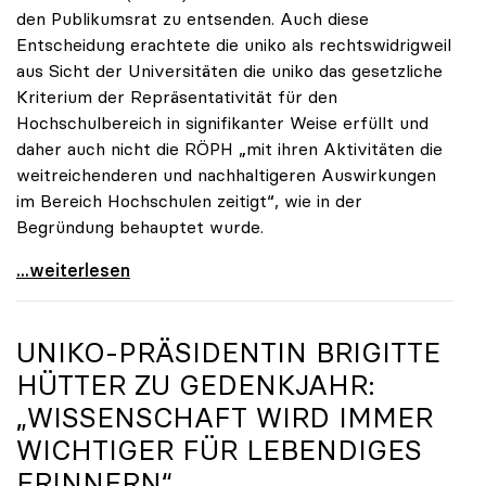
den Publikumsrat zu entsenden. Auch diese
Entscheidung erachtete die uniko als rechtswidrigweil
aus Sicht der Universitäten die uniko das gesetzliche
Kriterium der Repräsentativität für den
Hochschulbereich in signifikanter Weise erfüllt und
daher auch nicht die RÖPH „mit ihren Aktivitäten die
weitreichenderen und nachhaltigeren Auswirkungen
im Bereich Hochschulen zeitigt“, wie in der
Begründung behauptet wurde.
ORF-Publikumsrat: Regierung entsendet nun doch
...weiterlesen
UNIKO
-PRÄSIDENTIN BRIGITTE
HÜTTER ZU GEDENKJAHR:
„WISSENSCHAFT WIRD IMMER
WICHTIGER FÜR LEBENDIGES
ERINNERN“