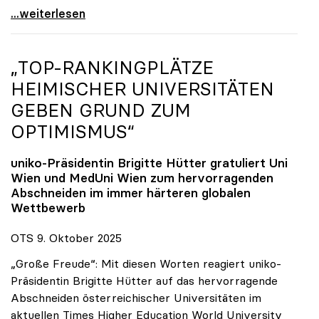
Reges Interesse von US-Forscher:innen an
...weiterlesen
„TOP-RANKINGPLÄTZE
HEIMISCHER UNIVERSITÄTEN
GEBEN GRUND ZUM
OPTIMISMUS“
uniko
-Präsidentin Brigitte Hütter gratuliert Uni
Wien und MedUni Wien zum hervorragenden
Abschneiden im immer härteren globalen
Wettbewerb
OTS 9. Oktober 2025
„Große Freude“: Mit diesen Worten reagiert uniko-
Präsidentin Brigitte Hütter auf das hervorragende
Abschneiden österreichischer Universitäten im
aktuellen Times Higher Education World University