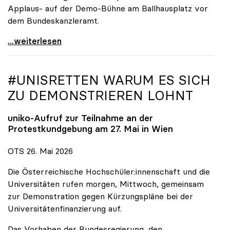
Applaus- auf der Demo-Bühne am Ballhausplatz vor
dem Bundeskanzleramt.
\"Wir nehmen es nicht hin\": Rede von
...weiterlesen
#UNISRETTEN WARUM ES SICH
ZU DEMONSTRIEREN LOHNT
uniko
-Aufruf zur Teilnahme an der
Protestkundgebung am 27. Mai in Wien
OTS 26. Mai 2026
Die Österreichische Hochschüler:innenschaft und die
Universitäten rufen morgen, Mittwoch, gemeinsam
zur Demonstration gegen Kürzungspläne bei der
Universitätenfinanzierung auf.
Das Vorhaben der Bundesregierung, den