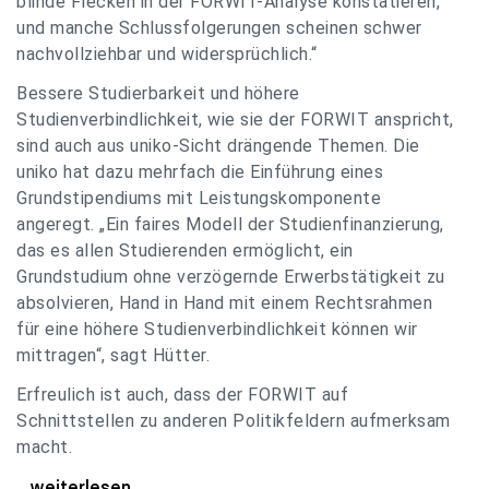
blinde Flecken in der FORWIT-Analyse konstatieren,
und manche Schlussfolgerungen scheinen schwer
nachvollziehbar und widersprüchlich.“
Bessere Studierbarkeit und höhere
Studienverbindlichkeit, wie sie der FORWIT anspricht,
sind auch aus uniko-Sicht drängende Themen. Die
uniko hat dazu mehrfach die Einführung eines
Grundstipendiums mit Leistungskomponente
angeregt. „Ein faires Modell der Studienfinanzierung,
das es allen Studierenden ermöglicht, ein
Grundstudium ohne verzögernde Erwerbstätigkeit zu
absolvieren, Hand in Hand mit einem Rechtsrahmen
für eine höhere Studienverbindlichkeit können wir
mittragen“, sagt Hütter.
Erfreulich ist auch, dass der FORWIT auf
Schnittstellen zu anderen Politikfeldern aufmerksam
macht.
uniko zu FORWIT-Analyse: Wichtige Themen
...weiterlesen