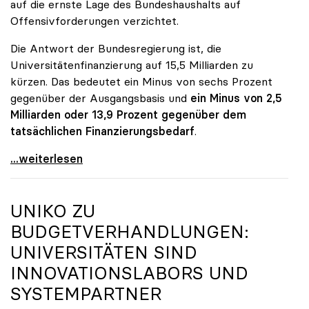
auf die ernste Lage des Bundeshaushalts auf
Offensivforderungen verzichtet.
Die Antwort der Bundesregierung ist, die
Universitätenfinanzierung auf 15,5 Milliarden zu
kürzen. Das bedeutet ein Minus von sechs Prozent
gegenüber der Ausgangsbasis und
ein Minus von 2,5
Milliarden oder 13,9 Prozent gegenüber dem
tatsächlichen Finanzierungsbedarf
.
\"Österreich ist für die heimischen Universitäten
...weiterlesen
UNIKO
ZU
BUDGETVERHANDLUNGEN:
UNIVERSITÄTEN SIND
INNOVATIONSLABORS UND
SYSTEMPARTNER