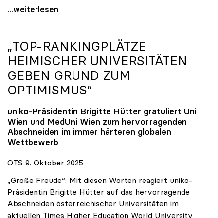
Reges Interesse von US-Forscher:innen an
...weiterlesen
„TOP-RANKINGPLÄTZE
HEIMISCHER UNIVERSITÄTEN
GEBEN GRUND ZUM
OPTIMISMUS“
uniko
-Präsidentin Brigitte Hütter gratuliert Uni
Wien und MedUni Wien zum hervorragenden
Abschneiden im immer härteren globalen
Wettbewerb
OTS 9. Oktober 2025
„Große Freude“: Mit diesen Worten reagiert uniko-
Präsidentin Brigitte Hütter auf das hervorragende
Abschneiden österreichischer Universitäten im
aktuellen Times Higher Education World University