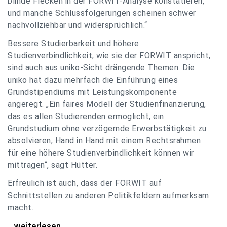
blinde Flecken in der FORWIT-Analyse konstatieren,
und manche Schlussfolgerungen scheinen schwer
nachvollziehbar und widersprüchlich.“
Bessere Studierbarkeit und höhere
Studienverbindlichkeit, wie sie der FORWIT anspricht,
sind auch aus uniko-Sicht drängende Themen. Die
uniko hat dazu mehrfach die Einführung eines
Grundstipendiums mit Leistungskomponente
angeregt. „Ein faires Modell der Studienfinanzierung,
das es allen Studierenden ermöglicht, ein
Grundstudium ohne verzögernde Erwerbstätigkeit zu
absolvieren, Hand in Hand mit einem Rechtsrahmen
für eine höhere Studienverbindlichkeit können wir
mittragen“, sagt Hütter.
Erfreulich ist auch, dass der FORWIT auf
Schnittstellen zu anderen Politikfeldern aufmerksam
macht.
uniko zu FORWIT-Analyse: Wichtige Themen
...weiterlesen