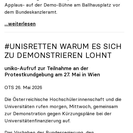
Applaus- auf der Demo-Bühne am Ballhausplatz vor
dem Bundeskanzleramt.
\"Wir nehmen es nicht hin\": Rede von
...weiterlesen
#UNISRETTEN WARUM ES SICH
ZU DEMONSTRIEREN LOHNT
uniko
-Aufruf zur Teilnahme an der
Protestkundgebung am 27. Mai in Wien
OTS 26. Mai 2026
Die Österreichische Hochschüler:innenschaft und die
Universitäten rufen morgen, Mittwoch, gemeinsam
zur Demonstration gegen Kürzungspläne bei der
Universitätenfinanzierung auf.
Das Vorhaben der Bundesregierung, den