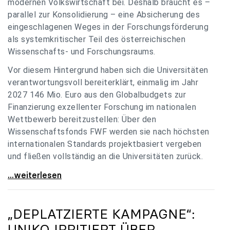
modernen Volkswirtschaft bei. Deshalb braucht es –
parallel zur Konsolidierung – eine Absicherung des
eingeschlagenen Weges in der Forschungsförderung
als systemkritischer Teil des österreichischen
Wissenschafts- und Forschungsraums.
Vor diesem Hintergrund haben sich die Universitäten
verantwortungsvoll bereiterklärt, einmalig im Jahr
2027 146 Mio. Euro aus den Globalbudgets zur
Finanzierung exzellenter Forschung im nationalen
Wettbewerb bereitzustellen: Über den
Wissenschaftsfonds FWF werden sie nach höchsten
internationalen Standards projektbasiert vergeben
und fließen vollständig an die Universitäten zurück.
Gemeinsam für einen starken Wissenschafts- und
...weiterlesen
„DEPLATZIERTE KAMPAGNE“:
UNIKO
IRRITIERT ÜBER