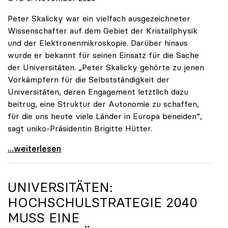
Peter Skalicky war ein vielfach ausgezeichneter
Wissenschafter auf dem Gebiet der Kristallphysik
und der Elektronenmikroskopie. Darüber hinaus
wurde er bekannt für seinen Einsatz für die Sache
der Universitäten. „Peter Skalicky gehörte zu jenen
Vorkämpfern für die Selbstständigkeit der
Universitäten, deren Engagement letztlich dazu
beitrug, eine Struktur der Autonomie zu schaffen,
für die uns heute viele Länder in Europa beneiden“,
sagt uniko-Präsidentin Brigitte Hütter.
uniko trauert um ehemaligen Präsidenten Peter
...weiterlesen
UNIVERSITÄTEN:
HOCHSCHULSTRATEGIE 2040
MUSS EINE