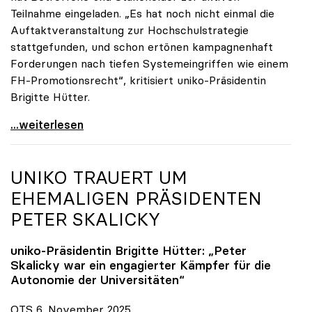
Teilnahme eingeladen. „Es hat noch nicht einmal die
Auftaktveranstaltung zur Hochschulstrategie
stattgefunden, und schon ertönen kampagnenhaft
Forderungen nach tiefen Systemeingriffen wie einem
FH-Promotionsrecht“, kritisiert uniko-Präsidentin
Brigitte Hütter.
„Deplatzierte Kampagne“: uniko irritiert über
...weiterlesen
UNIKO
TRAUERT UM
EHEMALIGEN PRÄSIDENTEN
PETER SKALICKY
uniko
-Präsidentin Brigitte Hütter: „Peter
Skalicky war ein engagierter Kämpfer für die
Autonomie der Universitäten“
OTS 6. November 2025