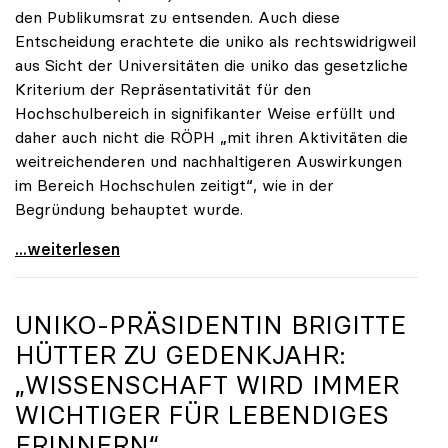
den Publikumsrat zu entsenden. Auch diese
Entscheidung erachtete die uniko als rechtswidrigweil
aus Sicht der Universitäten die uniko das gesetzliche
Kriterium der Repräsentativität für den
Hochschulbereich in signifikanter Weise erfüllt und
daher auch nicht die RÖPH „mit ihren Aktivitäten die
weitreichenderen und nachhaltigeren Auswirkungen
im Bereich Hochschulen zeitigt“, wie in der
Begründung behauptet wurde.
ORF-Publikumsrat: Regierung entsendet nun doch
...weiterlesen
UNIKO
-PRÄSIDENTIN BRIGITTE
HÜTTER ZU GEDENKJAHR:
„WISSENSCHAFT WIRD IMMER
WICHTIGER FÜR LEBENDIGES
ERINNERN“