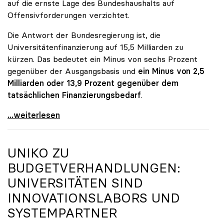
auf die ernste Lage des Bundeshaushalts auf
Offensivforderungen verzichtet.
Die Antwort der Bundesregierung ist, die
Universitätenfinanzierung auf 15,5 Milliarden zu
kürzen. Das bedeutet ein Minus von sechs Prozent
gegenüber der Ausgangsbasis und
ein Minus von 2,5
Milliarden oder 13,9 Prozent gegenüber dem
tatsächlichen Finanzierungsbedarf
.
\"Österreich ist für die heimischen Universitäten
...weiterlesen
UNIKO
ZU
BUDGETVERHANDLUNGEN:
UNIVERSITÄTEN SIND
INNOVATIONSLABORS UND
SYSTEMPARTNER