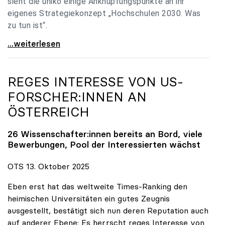
sieht die uniko einige Anknüpfungspunkte an ihr
eigenes Strategiekonzept „Hochschulen 2030. Was
zu tun ist“.
Universitäten: Hochschulstrategie 2040 muss eine
...weiterlesen
REGES INTERESSE VON US-
FORSCHER:INNEN AN
ÖSTERREICH
26 Wissenschafter:innen bereits an Bord, viele
Bewerbungen, Pool der Interessierten wächst
OTS 13. Oktober 2025
Eben erst hat das weltweite Times-Ranking den
heimischen Universitäten ein gutes Zeugnis
ausgestellt, bestätigt sich nun deren Reputation auch
auf anderer Ebene: Es herrscht reges Interesse von