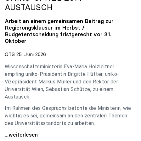
AUSTAUSCH
Arbeit an einem gemeinsamen Beitrag zur
Regierungsklausur im Herbst /
Budgetentscheidung fristgerecht vor 31.
Oktober
OTS 25. Juni 2026
Wissenschaftsministerin Eva-Maria Holzleitner
empfing uniko-Präsidentin Brigitte Hütter, uniko-
Vizepräsident Markus Müller und den Rektor der
Universität Wien, Sebastian Schütze, zu einem
Austausch.
Im Rahmen des Gesprächs betonte die Ministerin, wie
wichtig es sei, gemeinsam an den zentralen Themen
des Universitätsstandorts zu arbeiten.
Holzleitner empfing uniko-Spitze zum Austausch
...weiterlesen