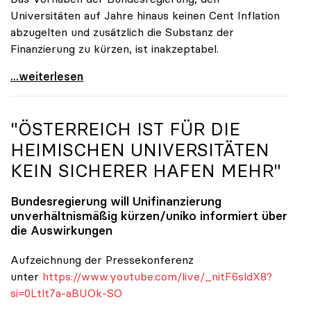
Universitäten auf Jahre hinaus keinen Cent Inflation
abzugelten und zusätzlich die Substanz der
Finanzierung zu kürzen, ist inakzeptabel.
#UnisRetten Warum es sich zu demonstrieren lohnt
...weiterlesen
"ÖSTERREICH IST FÜR DIE
HEIMISCHEN UNIVERSITÄTEN
KEIN SICHERER HAFEN MEHR"
Bundesregierung will Unifinanzierung
unverhältnismäßig kürzen/
uniko
informiert über
die Auswirkungen
Aufzeichnung der Pressekonferenz
unter
https://www.youtube.com/live/_nitF6sldX8?
si=0Ltlt7a-aBUOk-SO