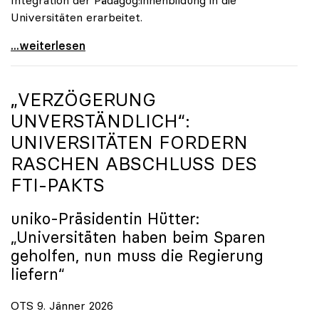
Universitäten erarbeitet.
Schools of Education an den Universitäten: Für
...weiterlesen
„VERZÖGERUNG
UNVERSTÄNDLICH“:
UNIVERSITÄTEN FORDERN
RASCHEN ABSCHLUSS DES
FTI-PAKTS
uniko
-Präsidentin Hütter:
„Universitäten haben beim Sparen
geholfen, nun muss die Regierung
liefern“
OTS 9. Jänner 2026