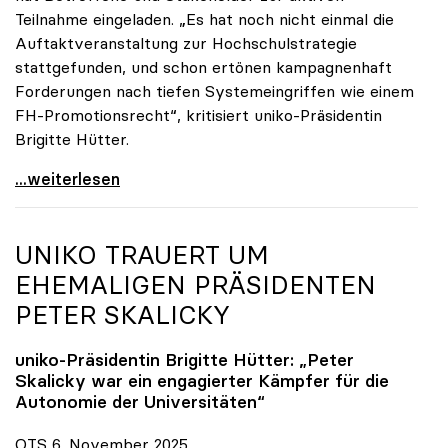
Teilnahme eingeladen. „Es hat noch nicht einmal die
Auftaktveranstaltung zur Hochschulstrategie
stattgefunden, und schon ertönen kampagnenhaft
Forderungen nach tiefen Systemeingriffen wie einem
FH-Promotionsrecht“, kritisiert uniko-Präsidentin
Brigitte Hütter.
„Deplatzierte Kampagne“: uniko irritiert über
...weiterlesen
UNIKO
TRAUERT UM
EHEMALIGEN PRÄSIDENTEN
PETER SKALICKY
uniko
-Präsidentin Brigitte Hütter: „Peter
Skalicky war ein engagierter Kämpfer für die
Autonomie der Universitäten“
OTS 6. November 2025