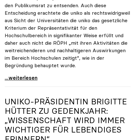
den Publikumsrat zu entsenden. Auch diese
Entscheidung erachtete die uniko als rechtswidrigweil
aus Sicht der Universitäten die uniko das gesetzliche
Kriterium der Repräsentativität für den
Hochschulbereich in signifikanter Weise erfüllt und
daher auch nicht die RÖPH „mit ihren Aktivitäten die
weitreichenderen und nachhaltigeren Auswirkungen
im Bereich Hochschulen zeitigt“, wie in der
Begründung behauptet wurde.
ORF-Publikumsrat: Regierung entsendet nun doch
...weiterlesen
UNIKO
-PRÄSIDENTIN BRIGITTE
HÜTTER ZU GEDENKJAHR:
„WISSENSCHAFT WIRD IMMER
WICHTIGER FÜR LEBENDIGES
ERINNERN“