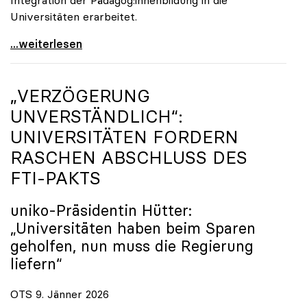
Universitäten erarbeitet.
Schools of Education an den Universitäten: Für
...weiterlesen
„VERZÖGERUNG
UNVERSTÄNDLICH“:
UNIVERSITÄTEN FORDERN
RASCHEN ABSCHLUSS DES
FTI-PAKTS
uniko
-Präsidentin Hütter:
„Universitäten haben beim Sparen
geholfen, nun muss die Regierung
liefern“
OTS 9. Jänner 2026