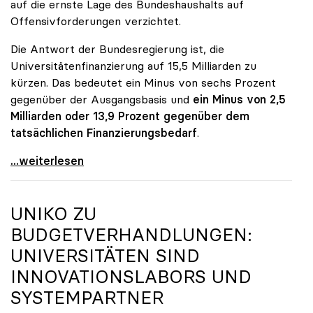
auf die ernste Lage des Bundeshaushalts auf
Offensivforderungen verzichtet.
Die Antwort der Bundesregierung ist, die
Universitätenfinanzierung auf 15,5 Milliarden zu
kürzen. Das bedeutet ein Minus von sechs Prozent
gegenüber der Ausgangsbasis und
ein Minus von 2,5
Milliarden oder 13,9 Prozent gegenüber dem
tatsächlichen Finanzierungsbedarf
.
\"Österreich ist für die heimischen Universitäten
...weiterlesen
UNIKO
ZU
BUDGETVERHANDLUNGEN:
UNIVERSITÄTEN SIND
INNOVATIONSLABORS UND
SYSTEMPARTNER