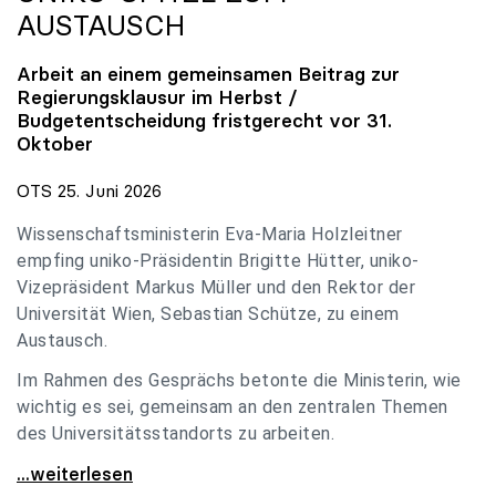
AUSTAUSCH
Arbeit an einem gemeinsamen Beitrag zur
Regierungsklausur im Herbst /
Budgetentscheidung fristgerecht vor 31.
Oktober
OTS 25. Juni 2026
Wissenschaftsministerin Eva-Maria Holzleitner
empfing uniko-Präsidentin Brigitte Hütter, uniko-
Vizepräsident Markus Müller und den Rektor der
Universität Wien, Sebastian Schütze, zu einem
Austausch.
Im Rahmen des Gesprächs betonte die Ministerin, wie
wichtig es sei, gemeinsam an den zentralen Themen
des Universitätsstandorts zu arbeiten.
Holzleitner empfing uniko-Spitze zum Austausch
...weiterlesen