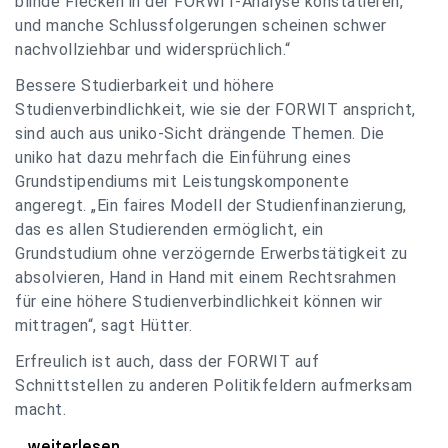
blinde Flecken in der FORWIT-Analyse konstatieren,
und manche Schlussfolgerungen scheinen schwer
nachvollziehbar und widersprüchlich.“
Bessere Studierbarkeit und höhere
Studienverbindlichkeit, wie sie der FORWIT anspricht,
sind auch aus uniko-Sicht drängende Themen. Die
uniko hat dazu mehrfach die Einführung eines
Grundstipendiums mit Leistungskomponente
angeregt. „Ein faires Modell der Studienfinanzierung,
das es allen Studierenden ermöglicht, ein
Grundstudium ohne verzögernde Erwerbstätigkeit zu
absolvieren, Hand in Hand mit einem Rechtsrahmen
für eine höhere Studienverbindlichkeit können wir
mittragen“, sagt Hütter.
Erfreulich ist auch, dass der FORWIT auf
Schnittstellen zu anderen Politikfeldern aufmerksam
macht.
uniko zu FORWIT-Analyse: Wichtige Themen
...weiterlesen