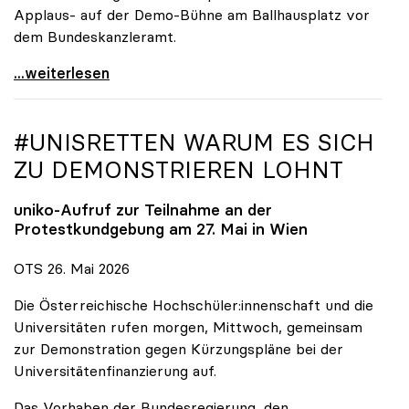
Applaus- auf der Demo-Bühne am Ballhausplatz vor
dem Bundeskanzleramt.
\"Wir nehmen es nicht hin\": Rede von
...weiterlesen
#UNISRETTEN WARUM ES SICH
ZU DEMONSTRIEREN LOHNT
uniko
-Aufruf zur Teilnahme an der
Protestkundgebung am 27. Mai in Wien
OTS 26. Mai 2026
Die Österreichische Hochschüler:innenschaft und die
Universitäten rufen morgen, Mittwoch, gemeinsam
zur Demonstration gegen Kürzungspläne bei der
Universitätenfinanzierung auf.
Das Vorhaben der Bundesregierung, den