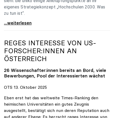
sieht die uniko einige Anknüpfungspunkte an ihr
eigenes Strategiekonzept „Hochschulen 2030. Was
zu tun ist“.
Universitäten: Hochschulstrategie 2040 muss eine
...weiterlesen
REGES INTERESSE VON US-
FORSCHER:INNEN AN
ÖSTERREICH
26 Wissenschafter:innen bereits an Bord, viele
Bewerbungen, Pool der Interessierten wächst
OTS 13. Oktober 2025
Eben erst hat das weltweite Times-Ranking den
heimischen Universitäten ein gutes Zeugnis
ausgestellt, bestätigt sich nun deren Reputation auch
auf anderer Ebene: Es herrscht reges Interesse von