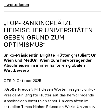
Reges Interesse von US-Forscher:innen an
...weiterlesen
„TOP-RANKINGPLÄTZE
HEIMISCHER UNIVERSITÄTEN
GEBEN GRUND ZUM
OPTIMISMUS“
uniko
-Präsidentin Brigitte Hütter gratuliert Uni
Wien und MedUni Wien zum hervorragenden
Abschneiden im immer härteren globalen
Wettbewerb
OTS 9. Oktober 2025
„Große Freude“: Mit diesen Worten reagiert uniko-
Präsidentin Brigitte Hütter auf das hervorragende
Abschneiden österreichischer Universitäten im
aktuellen Times Higher Education World University