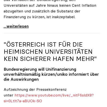
Universitäten auf Jahre hinaus keinen Cent Inflation
abzugelten und zusätzlich die Substanz der
Finanzierung zu kürzen, ist inakzeptabel.
#UnisRetten Warum es sich zu demonstrieren lohnt
...weiterlesen
"ÖSTERREICH IST FÜR DIE
HEIMISCHEN UNIVERSITÄTEN
KEIN SICHERER HAFEN MEHR"
Bundesregierung will Unifinanzierung
unverhältnismäßig kürzen/
uniko
informiert über
die Auswirkungen
Aufzeichnung der Pressekonferenz
unter
https://www.youtube.com/live/_nitF6sldX8?
si=0Ltlt7a-aBUOk-SO