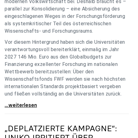
modernen Volkswirtschaft bei. Deshalb braucht es –
parallel zur Konsolidierung – eine Absicherung des
eingeschlagenen Weges in der Forschungsförderung
als systemkritischer Teil des österreichischen
Wissenschafts- und Forschungsraums.
Vor diesem Hintergrund haben sich die Universitäten
verantwortungsvoll bereiterklärt, einmalig im Jahr
2027 146 Mio. Euro aus den Globalbudgets zur
Finanzierung exzellenter Forschung im nationalen
Wettbewerb bereitzustellen: Über den
Wissenschaftsfonds FWF werden sie nach höchsten
internationalen Standards projektbasiert vergeben
und fließen vollständig an die Universitäten zurück.
Gemeinsam für einen starken Wissenschafts- und
...weiterlesen
„DEPLATZIERTE KAMPAGNE“:
UNIKO
IRRITIERT ÜBER