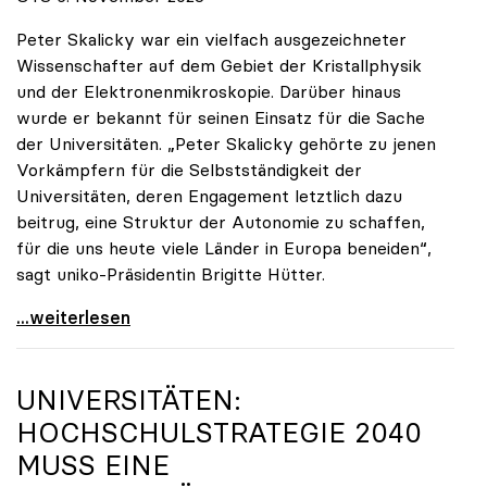
Peter Skalicky war ein vielfach ausgezeichneter
Wissenschafter auf dem Gebiet der Kristallphysik
und der Elektronenmikroskopie. Darüber hinaus
wurde er bekannt für seinen Einsatz für die Sache
der Universitäten. „Peter Skalicky gehörte zu jenen
Vorkämpfern für die Selbstständigkeit der
Universitäten, deren Engagement letztlich dazu
beitrug, eine Struktur der Autonomie zu schaffen,
für die uns heute viele Länder in Europa beneiden“,
sagt uniko-Präsidentin Brigitte Hütter.
uniko trauert um ehemaligen Präsidenten Peter
...weiterlesen
UNIVERSITÄTEN:
HOCHSCHULSTRATEGIE 2040
MUSS EINE