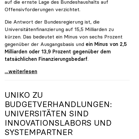
auf die ernste Lage des Bundeshaushalts auf
Offensivforderungen verzichtet.
Die Antwort der Bundesregierung ist, die
Universitätenfinanzierung auf 15,5 Milliarden zu
kürzen. Das bedeutet ein Minus von sechs Prozent
gegenüber der Ausgangsbasis und
ein Minus von 2,5
Milliarden oder 13,9 Prozent gegenüber dem
tatsächlichen Finanzierungsbedarf
.
\"Österreich ist für die heimischen Universitäten
...weiterlesen
UNIKO
ZU
BUDGETVERHANDLUNGEN:
UNIVERSITÄTEN SIND
INNOVATIONSLABORS UND
SYSTEMPARTNER