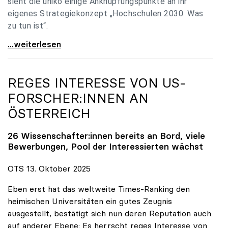
sieht die uniko einige Anknüpfungspunkte an ihr
eigenes Strategiekonzept „Hochschulen 2030. Was
zu tun ist“.
Universitäten: Hochschulstrategie 2040 muss eine
...weiterlesen
REGES INTERESSE VON US-
FORSCHER:INNEN AN
ÖSTERREICH
26 Wissenschafter:innen bereits an Bord, viele
Bewerbungen, Pool der Interessierten wächst
OTS 13. Oktober 2025
Eben erst hat das weltweite Times-Ranking den
heimischen Universitäten ein gutes Zeugnis
ausgestellt, bestätigt sich nun deren Reputation auch
auf anderer Ebene: Es herrscht reges Interesse von