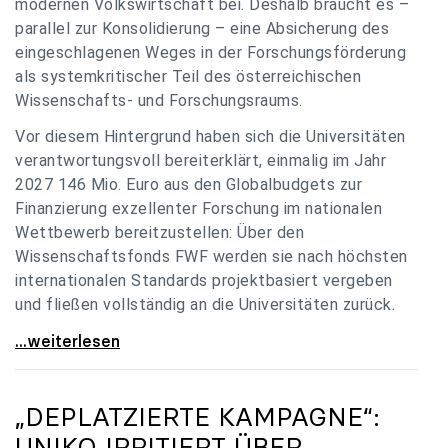
modernen Volkswirtschaft bei. Deshalb braucht es –
parallel zur Konsolidierung – eine Absicherung des
eingeschlagenen Weges in der Forschungsförderung
als systemkritischer Teil des österreichischen
Wissenschafts- und Forschungsraums.
Vor diesem Hintergrund haben sich die Universitäten
verantwortungsvoll bereiterklärt, einmalig im Jahr
2027 146 Mio. Euro aus den Globalbudgets zur
Finanzierung exzellenter Forschung im nationalen
Wettbewerb bereitzustellen: Über den
Wissenschaftsfonds FWF werden sie nach höchsten
internationalen Standards projektbasiert vergeben
und fließen vollständig an die Universitäten zurück.
Gemeinsam für einen starken Wissenschafts- und
...weiterlesen
„DEPLATZIERTE KAMPAGNE“:
UNIKO
IRRITIERT ÜBER