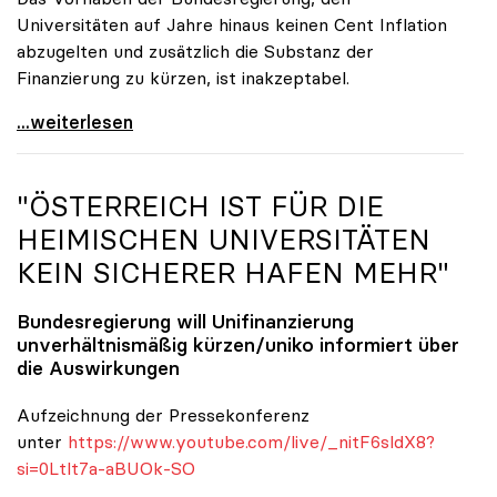
Universitäten auf Jahre hinaus keinen Cent Inflation
abzugelten und zusätzlich die Substanz der
Finanzierung zu kürzen, ist inakzeptabel.
#UnisRetten Warum es sich zu demonstrieren lohnt
...weiterlesen
"ÖSTERREICH IST FÜR DIE
HEIMISCHEN UNIVERSITÄTEN
KEIN SICHERER HAFEN MEHR"
Bundesregierung will Unifinanzierung
unverhältnismäßig kürzen/
uniko
informiert über
die Auswirkungen
Aufzeichnung der Pressekonferenz
unter
https://www.youtube.com/live/_nitF6sldX8?
si=0Ltlt7a-aBUOk-SO