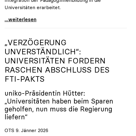
Universitäten erarbeitet.
Schools of Education an den Universitäten: Für
...weiterlesen
„VERZÖGERUNG
UNVERSTÄNDLICH“:
UNIVERSITÄTEN FORDERN
RASCHEN ABSCHLUSS DES
FTI-PAKTS
uniko
-Präsidentin Hütter:
„Universitäten haben beim Sparen
geholfen, nun muss die Regierung
liefern“
OTS 9. Jänner 2026