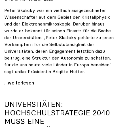
Peter Skalicky war ein vielfach ausgezeichneter
Wissenschafter auf dem Gebiet der Kristallphysik
und der Elektronenmikroskopie. Darüber hinaus
wurde er bekannt für seinen Einsatz für die Sache
der Universitäten. „Peter Skalicky gehörte zu jenen
Vorkämpfern für die Selbstständigkeit der
Universitäten, deren Engagement letztlich dazu
beitrug, eine Struktur der Autonomie zu schaffen,
für die uns heute viele Länder in Europa beneiden“,
sagt uniko-Präsidentin Brigitte Hütter.
uniko trauert um ehemaligen Präsidenten Peter
...weiterlesen
UNIVERSITÄTEN:
HOCHSCHULSTRATEGIE 2040
MUSS EINE