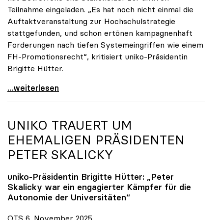
Teilnahme eingeladen. „Es hat noch nicht einmal die
Auftaktveranstaltung zur Hochschulstrategie
stattgefunden, und schon ertönen kampagnenhaft
Forderungen nach tiefen Systemeingriffen wie einem
FH-Promotionsrecht“, kritisiert uniko-Präsidentin
Brigitte Hütter.
„Deplatzierte Kampagne“: uniko irritiert über
...weiterlesen
UNIKO
TRAUERT UM
EHEMALIGEN PRÄSIDENTEN
PETER SKALICKY
uniko
-Präsidentin Brigitte Hütter: „Peter
Skalicky war ein engagierter Kämpfer für die
Autonomie der Universitäten“
OTS 6. November 2025