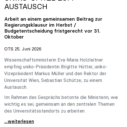
AUSTAUSCH
Arbeit an einem gemeinsamen Beitrag zur
Regierungsklausur im Herbst /
Budgetentscheidung fristgerecht vor 31.
Oktober
OTS 25. Juni 2026
Wissenschaftsministerin Eva-Maria Holzleitner
empfing uniko-Präsidentin Brigitte Hütter, uniko-
Vizepräsident Markus Müller und den Rektor der
Universität Wien, Sebastian Schütze, zu einem
Austausch.
Im Rahmen des Gesprächs betonte die Ministerin, wie
wichtig es sei, gemeinsam an den zentralen Themen
des Universitätsstandorts zu arbeiten.
Holzleitner empfing uniko-Spitze zum Austausch
...weiterlesen