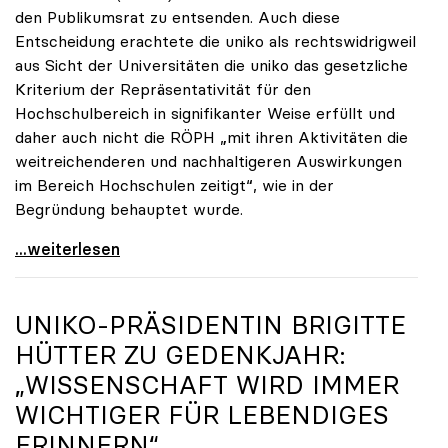
den Publikumsrat zu entsenden. Auch diese
Entscheidung erachtete die uniko als rechtswidrigweil
aus Sicht der Universitäten die uniko das gesetzliche
Kriterium der Repräsentativität für den
Hochschulbereich in signifikanter Weise erfüllt und
daher auch nicht die RÖPH „mit ihren Aktivitäten die
weitreichenderen und nachhaltigeren Auswirkungen
im Bereich Hochschulen zeitigt“, wie in der
Begründung behauptet wurde.
ORF-Publikumsrat: Regierung entsendet nun doch
...weiterlesen
UNIKO
-PRÄSIDENTIN BRIGITTE
HÜTTER ZU GEDENKJAHR:
„WISSENSCHAFT WIRD IMMER
WICHTIGER FÜR LEBENDIGES
ERINNERN“