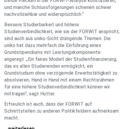
blinde Flecken in der FORWIT-Analyse konstatieren,
und manche Schlussfolgerungen scheinen schwer
nachvollziehbar und widersprüchlich.“
Bessere Studierbarkeit und höhere
Studienverbindlichkeit, wie sie der FORWIT anspricht,
sind auch aus uniko-Sicht drängende Themen. Die
uniko hat dazu mehrfach die Einführung eines
Grundstipendiums mit Leistungskomponente
angeregt. „Ein faires Modell der Studienfinanzierung,
das es allen Studierenden ermöglicht, ein
Grundstudium ohne verzögernde Erwerbstätigkeit zu
absolvieren, Hand in Hand mit einem Rechtsrahmen
für eine höhere Studienverbindlichkeit können wir
mittragen“, sagt Hütter.
Erfreulich ist auch, dass der FORWIT auf
Schnittstellen zu anderen Politikfeldern aufmerksam
macht.
uniko zu FORWIT-Analyse: Wichtige Themen
...weiterlesen