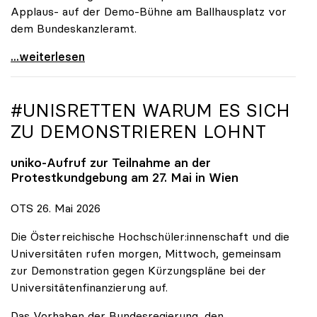
Applaus- auf der Demo-Bühne am Ballhausplatz vor
dem Bundeskanzleramt.
\"Wir nehmen es nicht hin\": Rede von
...weiterlesen
#UNISRETTEN WARUM ES SICH
ZU DEMONSTRIEREN LOHNT
uniko
-Aufruf zur Teilnahme an der
Protestkundgebung am 27. Mai in Wien
OTS 26. Mai 2026
Die Österreichische Hochschüler:innenschaft und die
Universitäten rufen morgen, Mittwoch, gemeinsam
zur Demonstration gegen Kürzungspläne bei der
Universitätenfinanzierung auf.
Das Vorhaben der Bundesregierung, den