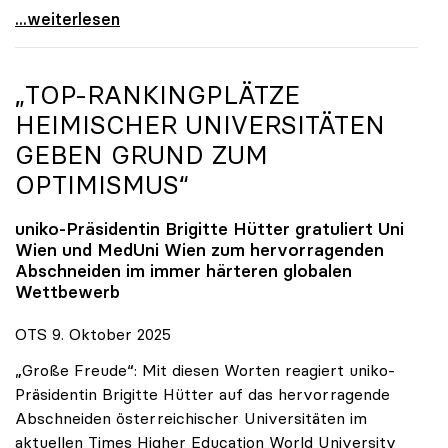
Reges Interesse von US-Forscher:innen an
...weiterlesen
„TOP-RANKINGPLÄTZE
HEIMISCHER UNIVERSITÄTEN
GEBEN GRUND ZUM
OPTIMISMUS“
uniko
-Präsidentin Brigitte Hütter gratuliert Uni
Wien und MedUni Wien zum hervorragenden
Abschneiden im immer härteren globalen
Wettbewerb
OTS 9. Oktober 2025
„Große Freude“: Mit diesen Worten reagiert uniko-
Präsidentin Brigitte Hütter auf das hervorragende
Abschneiden österreichischer Universitäten im
aktuellen Times Higher Education World University