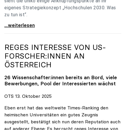
sieht die uniko einige Anknüpfungspunkte an ihr
eigenes Strategiekonzept „Hochschulen 2030. Was
zu tun ist“.
Universitäten: Hochschulstrategie 2040 muss eine
...weiterlesen
REGES INTERESSE VON US-
FORSCHER:INNEN AN
ÖSTERREICH
26 Wissenschafter:innen bereits an Bord, viele
Bewerbungen, Pool der Interessierten wächst
OTS 13. Oktober 2025
Eben erst hat das weltweite Times-Ranking den
heimischen Universitäten ein gutes Zeugnis
ausgestellt, bestätigt sich nun deren Reputation auch
auf anderer Ebene: Es herrscht reges Interesse von