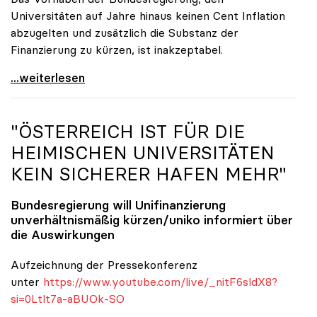
Universitäten auf Jahre hinaus keinen Cent Inflation
abzugelten und zusätzlich die Substanz der
Finanzierung zu kürzen, ist inakzeptabel.
#UnisRetten Warum es sich zu demonstrieren lohnt
...weiterlesen
"ÖSTERREICH IST FÜR DIE
HEIMISCHEN UNIVERSITÄTEN
KEIN SICHERER HAFEN MEHR"
Bundesregierung will Unifinanzierung
unverhältnismäßig kürzen/
uniko
informiert über
die Auswirkungen
Aufzeichnung der Pressekonferenz
unter
https://www.youtube.com/live/_nitF6sldX8?
si=0Ltlt7a-aBUOk-SO