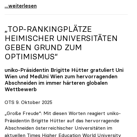
Reges Interesse von US-Forscher:innen an
...weiterlesen
„TOP-RANKINGPLÄTZE
HEIMISCHER UNIVERSITÄTEN
GEBEN GRUND ZUM
OPTIMISMUS“
uniko
-Präsidentin Brigitte Hütter gratuliert Uni
Wien und MedUni Wien zum hervorragenden
Abschneiden im immer härteren globalen
Wettbewerb
OTS 9. Oktober 2025
„Große Freude“: Mit diesen Worten reagiert uniko-
Präsidentin Brigitte Hütter auf das hervorragende
Abschneiden österreichischer Universitäten im
aktuellen Times Higher Education World University