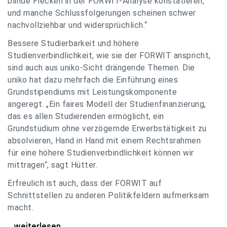
blinde Flecken in der FORWIT-Analyse konstatieren,
und manche Schlussfolgerungen scheinen schwer
nachvollziehbar und widersprüchlich.“
Bessere Studierbarkeit und höhere
Studienverbindlichkeit, wie sie der FORWIT anspricht,
sind auch aus uniko-Sicht drängende Themen. Die
uniko hat dazu mehrfach die Einführung eines
Grundstipendiums mit Leistungskomponente
angeregt. „Ein faires Modell der Studienfinanzierung,
das es allen Studierenden ermöglicht, ein
Grundstudium ohne verzögernde Erwerbstätigkeit zu
absolvieren, Hand in Hand mit einem Rechtsrahmen
für eine höhere Studienverbindlichkeit können wir
mittragen“, sagt Hütter.
Erfreulich ist auch, dass der FORWIT auf
Schnittstellen zu anderen Politikfeldern aufmerksam
macht.
uniko zu FORWIT-Analyse: Wichtige Themen
...weiterlesen