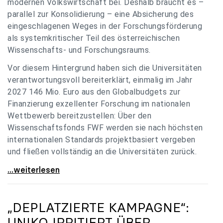
modernen Volkswirtschaft bei. Deshalb braucht es –
parallel zur Konsolidierung – eine Absicherung des
eingeschlagenen Weges in der Forschungsförderung
als systemkritischer Teil des österreichischen
Wissenschafts- und Forschungsraums.
Vor diesem Hintergrund haben sich die Universitäten
verantwortungsvoll bereiterklärt, einmalig im Jahr
2027 146 Mio. Euro aus den Globalbudgets zur
Finanzierung exzellenter Forschung im nationalen
Wettbewerb bereitzustellen: Über den
Wissenschaftsfonds FWF werden sie nach höchsten
internationalen Standards projektbasiert vergeben
und fließen vollständig an die Universitäten zurück.
Gemeinsam für einen starken Wissenschafts- und
...weiterlesen
„DEPLATZIERTE KAMPAGNE“:
UNIKO
IRRITIERT ÜBER