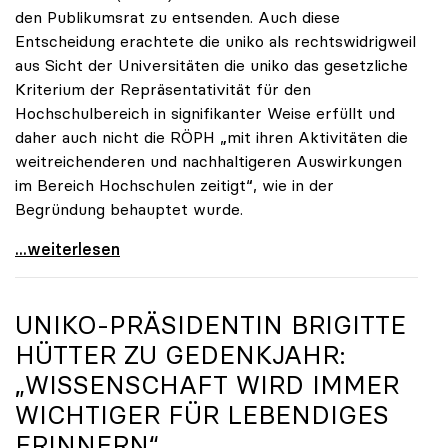
den Publikumsrat zu entsenden. Auch diese
Entscheidung erachtete die uniko als rechtswidrigweil
aus Sicht der Universitäten die uniko das gesetzliche
Kriterium der Repräsentativität für den
Hochschulbereich in signifikanter Weise erfüllt und
daher auch nicht die RÖPH „mit ihren Aktivitäten die
weitreichenderen und nachhaltigeren Auswirkungen
im Bereich Hochschulen zeitigt“, wie in der
Begründung behauptet wurde.
ORF-Publikumsrat: Regierung entsendet nun doch
...weiterlesen
UNIKO
-PRÄSIDENTIN BRIGITTE
HÜTTER ZU GEDENKJAHR:
„WISSENSCHAFT WIRD IMMER
WICHTIGER FÜR LEBENDIGES
ERINNERN“