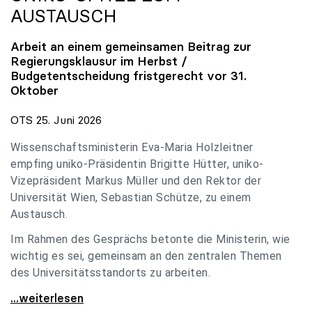
AUSTAUSCH
Arbeit an einem gemeinsamen Beitrag zur
Regierungsklausur im Herbst /
Budgetentscheidung fristgerecht vor 31.
Oktober
OTS 25. Juni 2026
Wissenschaftsministerin Eva-Maria Holzleitner
empfing uniko-Präsidentin Brigitte Hütter, uniko-
Vizepräsident Markus Müller und den Rektor der
Universität Wien, Sebastian Schütze, zu einem
Austausch.
Im Rahmen des Gesprächs betonte die Ministerin, wie
wichtig es sei, gemeinsam an den zentralen Themen
des Universitätsstandorts zu arbeiten.
Holzleitner empfing uniko-Spitze zum Austausch
...weiterlesen