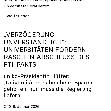
Universitäten erarbeitet.
Schools of Education an den Universitäten: Für
...weiterlesen
„VERZÖGERUNG
UNVERSTÄNDLICH“:
UNIVERSITÄTEN FORDERN
RASCHEN ABSCHLUSS DES
FTI-PAKTS
uniko
-Präsidentin Hütter:
„Universitäten haben beim Sparen
geholfen, nun muss die Regierung
liefern“
OTS 9. Jänner 2026