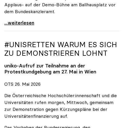
Applaus- auf der Demo-Bühne am Ballhausplatz vor
dem Bundeskanzleramt.
\"Wir nehmen es nicht hin\": Rede von
...weiterlesen
#UNISRETTEN WARUM ES SICH
ZU DEMONSTRIEREN LOHNT
uniko
-Aufruf zur Teilnahme an der
Protestkundgebung am 27. Mai in Wien
OTS 26. Mai 2026
Die Österreichische Hochschüler:innenschaft und die
Universitäten rufen morgen, Mittwoch, gemeinsam
zur Demonstration gegen Kürzungspläne bei der
Universitätenfinanzierung auf.
Das Vorhaben der Bundesregierung, den