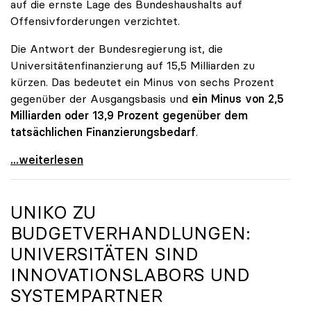
auf die ernste Lage des Bundeshaushalts auf
Offensivforderungen verzichtet.
Die Antwort der Bundesregierung ist, die
Universitätenfinanzierung auf 15,5 Milliarden zu
kürzen. Das bedeutet ein Minus von sechs Prozent
gegenüber der Ausgangsbasis und
ein Minus von 2,5
Milliarden oder 13,9 Prozent gegenüber dem
tatsächlichen Finanzierungsbedarf
.
\"Österreich ist für die heimischen Universitäten
...weiterlesen
UNIKO
ZU
BUDGETVERHANDLUNGEN:
UNIVERSITÄTEN SIND
INNOVATIONSLABORS UND
SYSTEMPARTNER