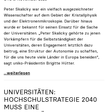
Peter Skalicky war ein vielfach ausgezeichneter
Wissenschafter auf dem Gebiet der Kristallphysik
und der Elektronenmikroskopie. Darüber hinaus
wurde er bekannt für seinen Einsatz für die Sache
der Universitäten. „Peter Skalicky gehörte zu jenen
Vorkämpfern für die Selbstständigkeit der
Universitäten, deren Engagement letztlich dazu
beitrug, eine Struktur der Autonomie zu schaffen,
für die uns heute viele Länder in Europa beneiden“,
sagt uniko-Präsidentin Brigitte Hütter.
uniko trauert um ehemaligen Präsidenten Peter
...weiterlesen
UNIVERSITÄTEN:
HOCHSCHULSTRATEGIE 2040
MUSS EINE