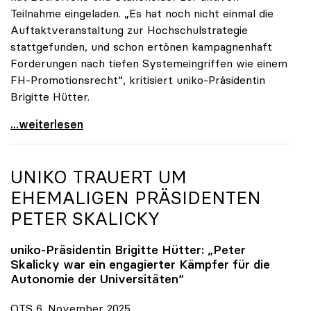
Teilnahme eingeladen. „Es hat noch nicht einmal die
Auftaktveranstaltung zur Hochschulstrategie
stattgefunden, und schon ertönen kampagnenhaft
Forderungen nach tiefen Systemeingriffen wie einem
FH-Promotionsrecht“, kritisiert uniko-Präsidentin
Brigitte Hütter.
„Deplatzierte Kampagne“: uniko irritiert über
...weiterlesen
UNIKO
TRAUERT UM
EHEMALIGEN PRÄSIDENTEN
PETER SKALICKY
uniko
-Präsidentin Brigitte Hütter: „Peter
Skalicky war ein engagierter Kämpfer für die
Autonomie der Universitäten“
OTS 6. November 2025