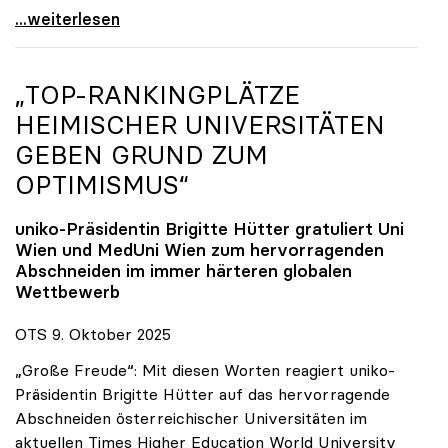
Reges Interesse von US-Forscher:innen an
...weiterlesen
„TOP-RANKINGPLÄTZE
HEIMISCHER UNIVERSITÄTEN
GEBEN GRUND ZUM
OPTIMISMUS“
uniko
-Präsidentin Brigitte Hütter gratuliert Uni
Wien und MedUni Wien zum hervorragenden
Abschneiden im immer härteren globalen
Wettbewerb
OTS 9. Oktober 2025
„Große Freude“: Mit diesen Worten reagiert uniko-
Präsidentin Brigitte Hütter auf das hervorragende
Abschneiden österreichischer Universitäten im
aktuellen Times Higher Education World University