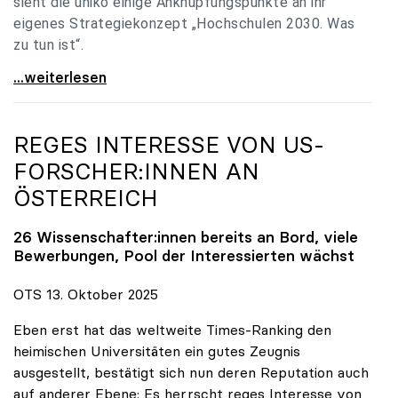
sieht die uniko einige Anknüpfungspunkte an ihr
eigenes Strategiekonzept „Hochschulen 2030. Was
zu tun ist“.
Universitäten: Hochschulstrategie 2040 muss eine
...weiterlesen
REGES INTERESSE VON US-
FORSCHER:INNEN AN
ÖSTERREICH
26 Wissenschafter:innen bereits an Bord, viele
Bewerbungen, Pool der Interessierten wächst
OTS 13. Oktober 2025
Eben erst hat das weltweite Times-Ranking den
heimischen Universitäten ein gutes Zeugnis
ausgestellt, bestätigt sich nun deren Reputation auch
auf anderer Ebene: Es herrscht reges Interesse von