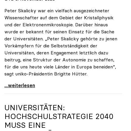
Peter Skalicky war ein vielfach ausgezeichneter
Wissenschafter auf dem Gebiet der Kristallphysik
und der Elektronenmikroskopie. Darüber hinaus
wurde er bekannt für seinen Einsatz für die Sache
der Universitäten. „Peter Skalicky gehörte zu jenen
Vorkämpfern für die Selbstständigkeit der
Universitäten, deren Engagement letztlich dazu
beitrug, eine Struktur der Autonomie zu schaffen,
für die uns heute viele Länder in Europa beneiden“,
sagt uniko-Präsidentin Brigitte Hütter.
uniko trauert um ehemaligen Präsidenten Peter
...weiterlesen
UNIVERSITÄTEN:
HOCHSCHULSTRATEGIE 2040
MUSS EINE