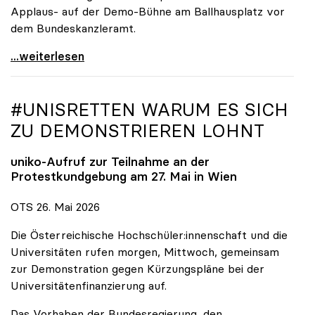
Applaus- auf der Demo-Bühne am Ballhausplatz vor
dem Bundeskanzleramt.
\"Wir nehmen es nicht hin\": Rede von
...weiterlesen
#UNISRETTEN WARUM ES SICH
ZU DEMONSTRIEREN LOHNT
uniko
-Aufruf zur Teilnahme an der
Protestkundgebung am 27. Mai in Wien
OTS 26. Mai 2026
Die Österreichische Hochschüler:innenschaft und die
Universitäten rufen morgen, Mittwoch, gemeinsam
zur Demonstration gegen Kürzungspläne bei der
Universitätenfinanzierung auf.
Das Vorhaben der Bundesregierung, den