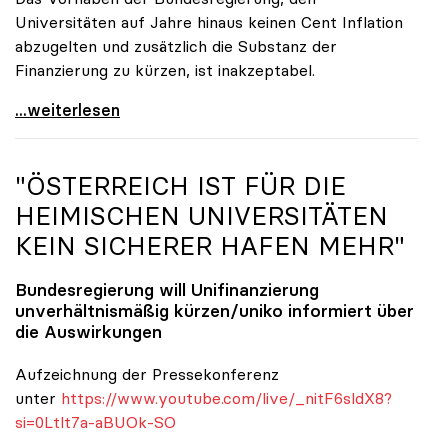
Universitäten auf Jahre hinaus keinen Cent Inflation
abzugelten und zusätzlich die Substanz der
Finanzierung zu kürzen, ist inakzeptabel.
#UnisRetten Warum es sich zu demonstrieren lohnt
...weiterlesen
"ÖSTERREICH IST FÜR DIE
HEIMISCHEN UNIVERSITÄTEN
KEIN SICHERER HAFEN MEHR"
Bundesregierung will Unifinanzierung
unverhältnismäßig kürzen/
uniko
informiert über
die Auswirkungen
Aufzeichnung der Pressekonferenz
unter
https://www.youtube.com/live/_nitF6sldX8?
si=0Ltlt7a-aBUOk-SO