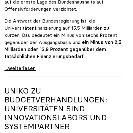
auf die ernste Lage des Bundeshaushalts auf
Offensivforderungen verzichtet.
Die Antwort der Bundesregierung ist, die
Universitätenfinanzierung auf 15,5 Milliarden zu
kürzen. Das bedeutet ein Minus von sechs Prozent
gegenüber der Ausgangsbasis und
ein Minus von 2,5
Milliarden oder 13,9 Prozent gegenüber dem
tatsächlichen Finanzierungsbedarf
.
\"Österreich ist für die heimischen Universitäten
...weiterlesen
UNIKO
ZU
BUDGETVERHANDLUNGEN:
UNIVERSITÄTEN SIND
INNOVATIONSLABORS UND
SYSTEMPARTNER