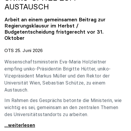
AUSTAUSCH
Arbeit an einem gemeinsamen Beitrag zur
Regierungsklausur im Herbst /
Budgetentscheidung fristgerecht vor 31.
Oktober
OTS 25. Juni 2026
Wissenschaftsministerin Eva-Maria Holzleitner
empfing uniko-Präsidentin Brigitte Hütter, uniko-
Vizepräsident Markus Müller und den Rektor der
Universität Wien, Sebastian Schütze, zu einem
Austausch.
Im Rahmen des Gesprächs betonte die Ministerin, wie
wichtig es sei, gemeinsam an den zentralen Themen
des Universitätsstandorts zu arbeiten.
Holzleitner empfing uniko-Spitze zum Austausch
...weiterlesen