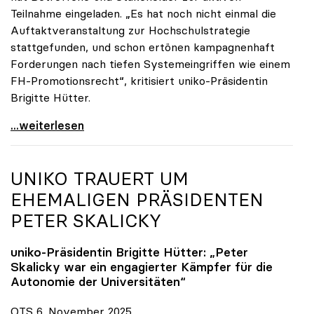
Teilnahme eingeladen. „Es hat noch nicht einmal die
Auftaktveranstaltung zur Hochschulstrategie
stattgefunden, und schon ertönen kampagnenhaft
Forderungen nach tiefen Systemeingriffen wie einem
FH-Promotionsrecht“, kritisiert uniko-Präsidentin
Brigitte Hütter.
„Deplatzierte Kampagne“: uniko irritiert über
...weiterlesen
UNIKO
TRAUERT UM
EHEMALIGEN PRÄSIDENTEN
PETER SKALICKY
uniko
-Präsidentin Brigitte Hütter: „Peter
Skalicky war ein engagierter Kämpfer für die
Autonomie der Universitäten“
OTS 6. November 2025