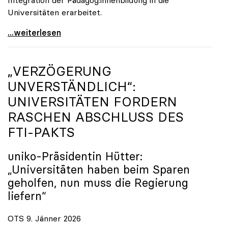
Universitäten erarbeitet.
Schools of Education an den Universitäten: Für
...weiterlesen
„VERZÖGERUNG
UNVERSTÄNDLICH“:
UNIVERSITÄTEN FORDERN
RASCHEN ABSCHLUSS DES
FTI-PAKTS
uniko
-Präsidentin Hütter:
„Universitäten haben beim Sparen
geholfen, nun muss die Regierung
liefern“
OTS 9. Jänner 2026