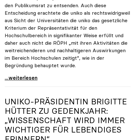
den Publikumsrat zu entsenden. Auch diese
Entscheidung erachtete die uniko als rechtswidrigweil
aus Sicht der Universitäten die uniko das gesetzliche
Kriterium der Repräsentativität für den
Hochschulbereich in signifikanter Weise erfüllt und
daher auch nicht die RÖPH „mit ihren Aktivitäten die
weitreichenderen und nachhaltigeren Auswirkungen
im Bereich Hochschulen zeitigt“, wie in der
Begründung behauptet wurde.
ORF-Publikumsrat: Regierung entsendet nun doch
...weiterlesen
UNIKO
-PRÄSIDENTIN BRIGITTE
HÜTTER ZU GEDENKJAHR:
„WISSENSCHAFT WIRD IMMER
WICHTIGER FÜR LEBENDIGES
ERINNERN“