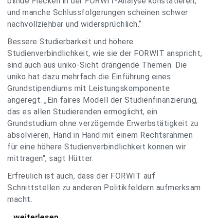
blinde Flecken in der FORWIT-Analyse konstatieren,
und manche Schlussfolgerungen scheinen schwer
nachvollziehbar und widersprüchlich.“
Bessere Studierbarkeit und höhere
Studienverbindlichkeit, wie sie der FORWIT anspricht,
sind auch aus uniko-Sicht drängende Themen. Die
uniko hat dazu mehrfach die Einführung eines
Grundstipendiums mit Leistungskomponente
angeregt. „Ein faires Modell der Studienfinanzierung,
das es allen Studierenden ermöglicht, ein
Grundstudium ohne verzögernde Erwerbstätigkeit zu
absolvieren, Hand in Hand mit einem Rechtsrahmen
für eine höhere Studienverbindlichkeit können wir
mittragen“, sagt Hütter.
Erfreulich ist auch, dass der FORWIT auf
Schnittstellen zu anderen Politikfeldern aufmerksam
macht.
uniko zu FORWIT-Analyse: Wichtige Themen
...weiterlesen