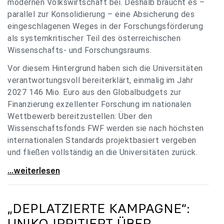
modernen Volkswirtschaft bei. Deshalb braucht es –
parallel zur Konsolidierung – eine Absicherung des
eingeschlagenen Weges in der Forschungsförderung
als systemkritischer Teil des österreichischen
Wissenschafts- und Forschungsraums.
Vor diesem Hintergrund haben sich die Universitäten
verantwortungsvoll bereiterklärt, einmalig im Jahr
2027 146 Mio. Euro aus den Globalbudgets zur
Finanzierung exzellenter Forschung im nationalen
Wettbewerb bereitzustellen: Über den
Wissenschaftsfonds FWF werden sie nach höchsten
internationalen Standards projektbasiert vergeben
und fließen vollständig an die Universitäten zurück.
Gemeinsam für einen starken Wissenschafts- und
...weiterlesen
„DEPLATZIERTE KAMPAGNE“:
UNIKO
IRRITIERT ÜBER