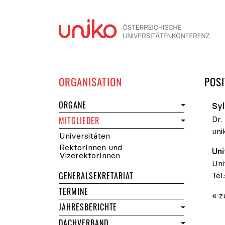
Navi
DER UNIKO
ORGANISATION
POSI
DER UNIKO
ORGANE
Sy
Dr.
DER UNIKO
MITGLIEDER
uni
Universitäten
RektorInnen und
Uni
VizerektorInnen
Uni
GENERALSEKRETARIAT
Tel.
DER UNIKO
TERMINE
« z
JAHRESBERICHTE
DACHVERBAND