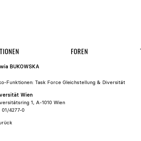
gation überspringen
UND ARBEITSGRUPP
TIONEN
FOREN
lwia
BUKOWSKA
ko-Funktionen:
Task Force Gleichstellung & Diversität
versität Wien
versitätsring 1, A-1010 Wien
:
01/4277-0
urück