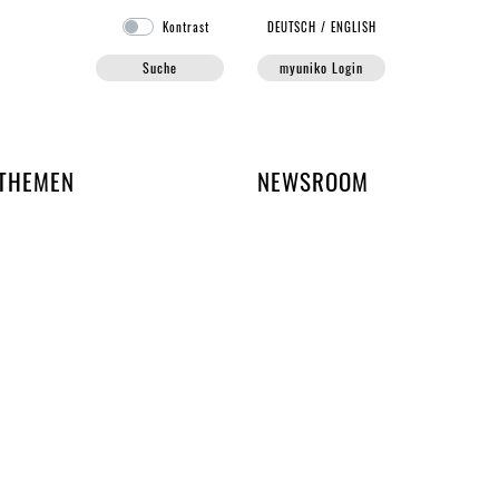
Kontrast
DE
UTSCH
/
EN
GLISH
Suche
myuniko Login
EN DER UNIKO
THEMEN
NEWSROOM