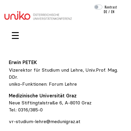
Kontrast
DE
/
EN
Navigation überspringen
☰
Erwin
PETEK
Vizerektor für Studium und Lehre, Univ.Prof. Mag.
DDr.
uniko-Funktionen:
Forum Lehre
Medizinische Universität Graz
Neue Stiftingtalstraße 6, A-8010 Graz
Tel.:
0316/385-0
vr-studium-lehre@medunigraz.at