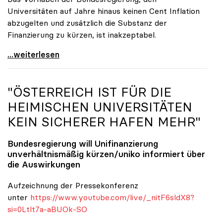
Universitäten auf Jahre hinaus keinen Cent Inflation
abzugelten und zusätzlich die Substanz der
Finanzierung zu kürzen, ist inakzeptabel.
#UnisRetten Warum es sich zu demonstrieren lohnt
...weiterlesen
"ÖSTERREICH IST FÜR DIE
HEIMISCHEN UNIVERSITÄTEN
KEIN SICHERER HAFEN MEHR"
Bundesregierung will Unifinanzierung
unverhältnismäßig kürzen/
uniko
informiert über
die Auswirkungen
Aufzeichnung der Pressekonferenz
unter
https://www.youtube.com/live/_nitF6sldX8?
si=0Ltlt7a-aBUOk-SO