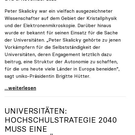
Peter Skalicky war ein vielfach ausgezeichneter
Wissenschafter auf dem Gebiet der Kristallphysik
und der Elektronenmikroskopie. Darüber hinaus
wurde er bekannt für seinen Einsatz für die Sache
der Universitäten. „Peter Skalicky gehörte zu jenen
Vorkämpfern für die Selbstständigkeit der
Universitäten, deren Engagement letztlich dazu
beitrug, eine Struktur der Autonomie zu schaffen,
für die uns heute viele Länder in Europa beneiden“,
sagt uniko-Präsidentin Brigitte Hütter.
uniko trauert um ehemaligen Präsidenten Peter
...weiterlesen
UNIVERSITÄTEN:
HOCHSCHULSTRATEGIE 2040
MUSS EINE