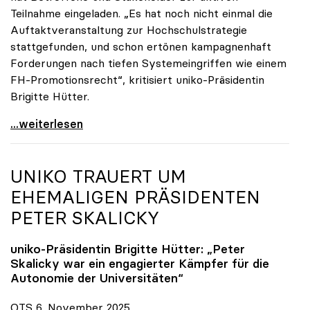
Teilnahme eingeladen. „Es hat noch nicht einmal die
Auftaktveranstaltung zur Hochschulstrategie
stattgefunden, und schon ertönen kampagnenhaft
Forderungen nach tiefen Systemeingriffen wie einem
FH-Promotionsrecht“, kritisiert uniko-Präsidentin
Brigitte Hütter.
„Deplatzierte Kampagne“: uniko irritiert über
...weiterlesen
UNIKO
TRAUERT UM
EHEMALIGEN PRÄSIDENTEN
PETER SKALICKY
uniko
-Präsidentin Brigitte Hütter: „Peter
Skalicky war ein engagierter Kämpfer für die
Autonomie der Universitäten“
OTS 6. November 2025