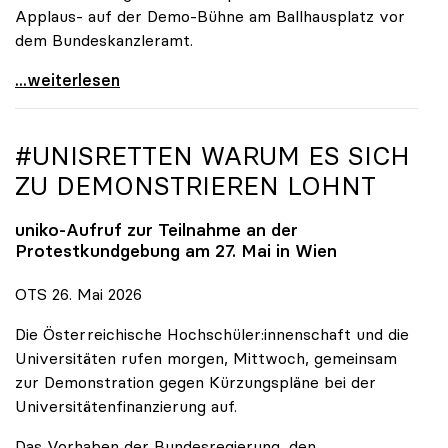
Applaus- auf der Demo-Bühne am Ballhausplatz vor
dem Bundeskanzleramt.
\"Wir nehmen es nicht hin\": Rede von
...weiterlesen
#UNISRETTEN WARUM ES SICH
ZU DEMONSTRIEREN LOHNT
uniko
-Aufruf zur Teilnahme an der
Protestkundgebung am 27. Mai in Wien
OTS 26. Mai 2026
Die Österreichische Hochschüler:innenschaft und die
Universitäten rufen morgen, Mittwoch, gemeinsam
zur Demonstration gegen Kürzungspläne bei der
Universitätenfinanzierung auf.
Das Vorhaben der Bundesregierung, den