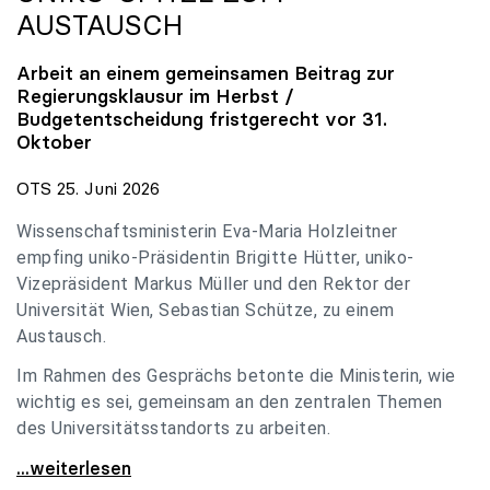
AUSTAUSCH
Arbeit an einem gemeinsamen Beitrag zur
Regierungsklausur im Herbst /
Budgetentscheidung fristgerecht vor 31.
Oktober
OTS 25. Juni 2026
Wissenschaftsministerin Eva-Maria Holzleitner
empfing uniko-Präsidentin Brigitte Hütter, uniko-
Vizepräsident Markus Müller und den Rektor der
Universität Wien, Sebastian Schütze, zu einem
Austausch.
Im Rahmen des Gesprächs betonte die Ministerin, wie
wichtig es sei, gemeinsam an den zentralen Themen
des Universitätsstandorts zu arbeiten.
Holzleitner empfing uniko-Spitze zum Austausch
...weiterlesen