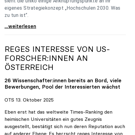
sieht die uniko einige Anknüpfungspunkte an ihr
eigenes Strategiekonzept „Hochschulen 2030. Was
zu tun ist“.
Universitäten: Hochschulstrategie 2040 muss eine
...weiterlesen
REGES INTERESSE VON US-
FORSCHER:INNEN AN
ÖSTERREICH
26 Wissenschafter:innen bereits an Bord, viele
Bewerbungen, Pool der Interessierten wächst
OTS 13. Oktober 2025
Eben erst hat das weltweite Times-Ranking den
heimischen Universitäten ein gutes Zeugnis
ausgestellt, bestätigt sich nun deren Reputation auch
auf anderer Ebene: Es herrscht reges Interesse von