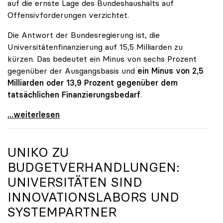
auf die ernste Lage des Bundeshaushalts auf
Offensivforderungen verzichtet.
Die Antwort der Bundesregierung ist, die
Universitätenfinanzierung auf 15,5 Milliarden zu
kürzen. Das bedeutet ein Minus von sechs Prozent
gegenüber der Ausgangsbasis und
ein Minus von 2,5
Milliarden oder 13,9 Prozent gegenüber dem
tatsächlichen Finanzierungsbedarf
.
\"Österreich ist für die heimischen Universitäten
...weiterlesen
UNIKO
ZU
BUDGETVERHANDLUNGEN:
UNIVERSITÄTEN SIND
INNOVATIONSLABORS UND
SYSTEMPARTNER