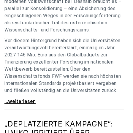
modernen Volkswirtschaft bei. Deshalb braucht es –
parallel zur Konsolidierung – eine Absicherung des
eingeschlagenen Weges in der Forschungsförderung
als systemkritischer Teil des österreichischen
Wissenschafts- und Forschungsraums.
Vor diesem Hintergrund haben sich die Universitäten
verantwortungsvoll bereiterklärt, einmalig im Jahr
2027 146 Mio. Euro aus den Globalbudgets zur
Finanzierung exzellenter Forschung im nationalen
Wettbewerb bereitzustellen: Über den
Wissenschaftsfonds FWF werden sie nach höchsten
internationalen Standards projektbasiert vergeben
und fließen vollständig an die Universitäten zurück.
Gemeinsam für einen starken Wissenschafts- und
...weiterlesen
„DEPLATZIERTE KAMPAGNE“:
UNIKO
IRRITIERT ÜBER