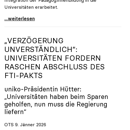
Universitäten erarbeitet.
Schools of Education an den Universitäten: Für
...weiterlesen
„VERZÖGERUNG
UNVERSTÄNDLICH“:
UNIVERSITÄTEN FORDERN
RASCHEN ABSCHLUSS DES
FTI-PAKTS
uniko
-Präsidentin Hütter:
„Universitäten haben beim Sparen
geholfen, nun muss die Regierung
liefern“
OTS 9. Jänner 2026