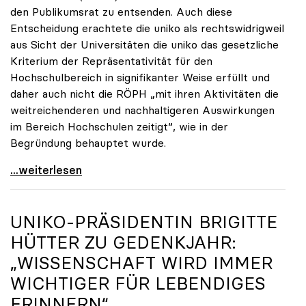
den Publikumsrat zu entsenden. Auch diese
Entscheidung erachtete die uniko als rechtswidrigweil
aus Sicht der Universitäten die uniko das gesetzliche
Kriterium der Repräsentativität für den
Hochschulbereich in signifikanter Weise erfüllt und
daher auch nicht die RÖPH „mit ihren Aktivitäten die
weitreichenderen und nachhaltigeren Auswirkungen
im Bereich Hochschulen zeitigt“, wie in der
Begründung behauptet wurde.
ORF-Publikumsrat: Regierung entsendet nun doch
...weiterlesen
UNIKO
-PRÄSIDENTIN BRIGITTE
HÜTTER ZU GEDENKJAHR:
„WISSENSCHAFT WIRD IMMER
WICHTIGER FÜR LEBENDIGES
ERINNERN“