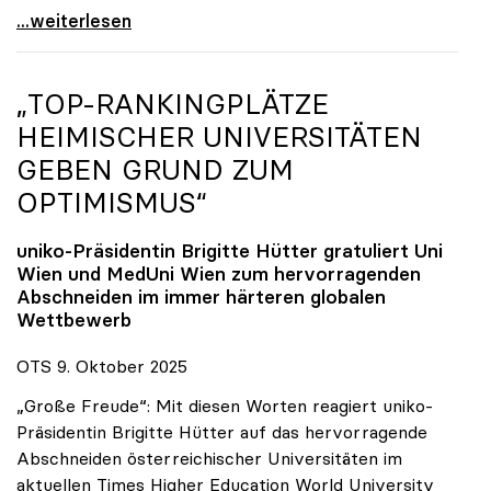
Reges Interesse von US-Forscher:innen an
...weiterlesen
„TOP-RANKINGPLÄTZE
HEIMISCHER UNIVERSITÄTEN
GEBEN GRUND ZUM
OPTIMISMUS“
uniko
-Präsidentin Brigitte Hütter gratuliert Uni
Wien und MedUni Wien zum hervorragenden
Abschneiden im immer härteren globalen
Wettbewerb
OTS 9. Oktober 2025
„Große Freude“: Mit diesen Worten reagiert uniko-
Präsidentin Brigitte Hütter auf das hervorragende
Abschneiden österreichischer Universitäten im
aktuellen Times Higher Education World University