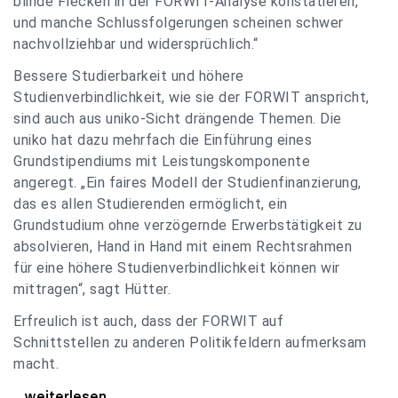
blinde Flecken in der FORWIT-Analyse konstatieren,
und manche Schlussfolgerungen scheinen schwer
nachvollziehbar und widersprüchlich.“
Bessere Studierbarkeit und höhere
Studienverbindlichkeit, wie sie der FORWIT anspricht,
sind auch aus uniko-Sicht drängende Themen. Die
uniko hat dazu mehrfach die Einführung eines
Grundstipendiums mit Leistungskomponente
angeregt. „Ein faires Modell der Studienfinanzierung,
das es allen Studierenden ermöglicht, ein
Grundstudium ohne verzögernde Erwerbstätigkeit zu
absolvieren, Hand in Hand mit einem Rechtsrahmen
für eine höhere Studienverbindlichkeit können wir
mittragen“, sagt Hütter.
Erfreulich ist auch, dass der FORWIT auf
Schnittstellen zu anderen Politikfeldern aufmerksam
macht.
uniko zu FORWIT-Analyse: Wichtige Themen
...weiterlesen