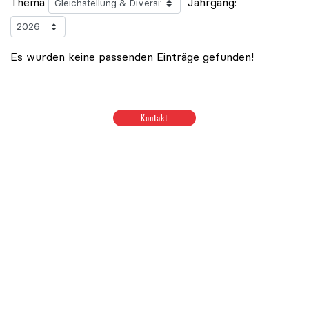
Thema
Jahrgang:
Es wurden keine passenden Einträge gefunden!
Positionen zum Thema Budget & Ressourcen
|
Positione
Kontakt