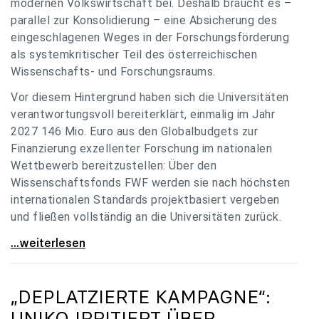
modernen Volkswirtschaft bei. Deshalb braucht es –
parallel zur Konsolidierung – eine Absicherung des
eingeschlagenen Weges in der Forschungsförderung
als systemkritischer Teil des österreichischen
Wissenschafts- und Forschungsraums.
Vor diesem Hintergrund haben sich die Universitäten
verantwortungsvoll bereiterklärt, einmalig im Jahr
2027 146 Mio. Euro aus den Globalbudgets zur
Finanzierung exzellenter Forschung im nationalen
Wettbewerb bereitzustellen: Über den
Wissenschaftsfonds FWF werden sie nach höchsten
internationalen Standards projektbasiert vergeben
und fließen vollständig an die Universitäten zurück.
Gemeinsam für einen starken Wissenschafts- und
...weiterlesen
„DEPLATZIERTE KAMPAGNE“:
UNIKO
IRRITIERT ÜBER