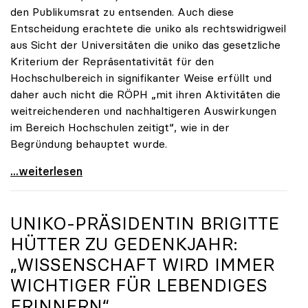
den Publikumsrat zu entsenden. Auch diese
Entscheidung erachtete die uniko als rechtswidrigweil
aus Sicht der Universitäten die uniko das gesetzliche
Kriterium der Repräsentativität für den
Hochschulbereich in signifikanter Weise erfüllt und
daher auch nicht die RÖPH „mit ihren Aktivitäten die
weitreichenderen und nachhaltigeren Auswirkungen
im Bereich Hochschulen zeitigt“, wie in der
Begründung behauptet wurde.
ORF-Publikumsrat: Regierung entsendet nun doch
...weiterlesen
UNIKO
-PRÄSIDENTIN BRIGITTE
HÜTTER ZU GEDENKJAHR:
„WISSENSCHAFT WIRD IMMER
WICHTIGER FÜR LEBENDIGES
ERINNERN“