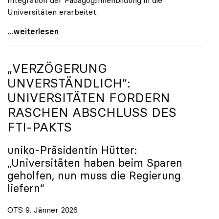
Universitäten erarbeitet.
Schools of Education an den Universitäten: Für
...weiterlesen
„VERZÖGERUNG
UNVERSTÄNDLICH“:
UNIVERSITÄTEN FORDERN
RASCHEN ABSCHLUSS DES
FTI-PAKTS
uniko
-Präsidentin Hütter:
„Universitäten haben beim Sparen
geholfen, nun muss die Regierung
liefern“
OTS 9. Jänner 2026