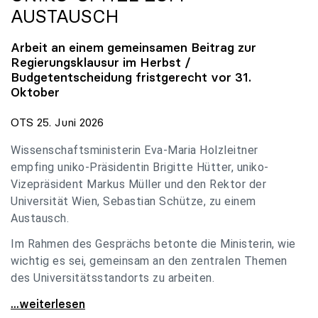
AUSTAUSCH
Arbeit an einem gemeinsamen Beitrag zur
Regierungsklausur im Herbst /
Budgetentscheidung fristgerecht vor 31.
Oktober
OTS 25. Juni 2026
Wissenschaftsministerin Eva-Maria Holzleitner
empfing uniko-Präsidentin Brigitte Hütter, uniko-
Vizepräsident Markus Müller und den Rektor der
Universität Wien, Sebastian Schütze, zu einem
Austausch.
Im Rahmen des Gesprächs betonte die Ministerin, wie
wichtig es sei, gemeinsam an den zentralen Themen
des Universitätsstandorts zu arbeiten.
Holzleitner empfing uniko-Spitze zum Austausch
...weiterlesen