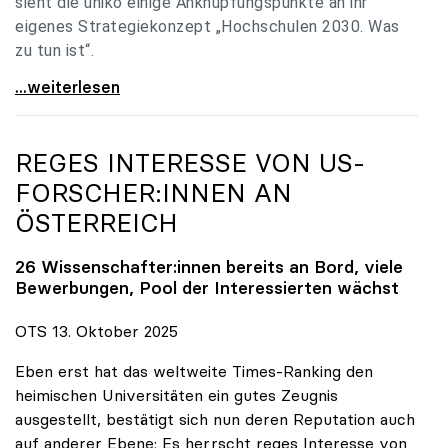
sieht die uniko einige Anknüpfungspunkte an ihr
eigenes Strategiekonzept „Hochschulen 2030. Was
zu tun ist“.
Universitäten: Hochschulstrategie 2040 muss eine
...weiterlesen
REGES INTERESSE VON US-
FORSCHER:INNEN AN
ÖSTERREICH
26 Wissenschafter:innen bereits an Bord, viele
Bewerbungen, Pool der Interessierten wächst
OTS 13. Oktober 2025
Eben erst hat das weltweite Times-Ranking den
heimischen Universitäten ein gutes Zeugnis
ausgestellt, bestätigt sich nun deren Reputation auch
auf anderer Ebene: Es herrscht reges Interesse von