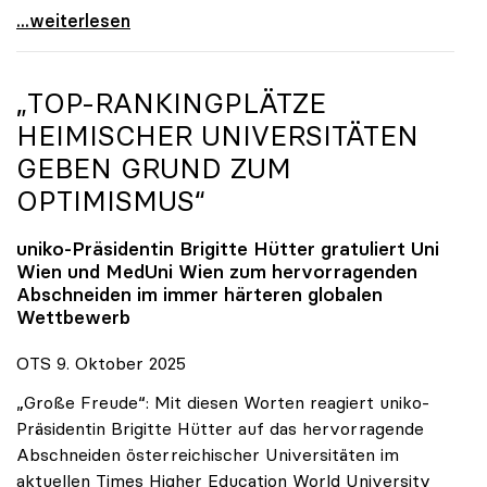
Reges Interesse von US-Forscher:innen an
...weiterlesen
„TOP-RANKINGPLÄTZE
HEIMISCHER UNIVERSITÄTEN
GEBEN GRUND ZUM
OPTIMISMUS“
uniko
-Präsidentin Brigitte Hütter gratuliert Uni
Wien und MedUni Wien zum hervorragenden
Abschneiden im immer härteren globalen
Wettbewerb
OTS 9. Oktober 2025
„Große Freude“: Mit diesen Worten reagiert uniko-
Präsidentin Brigitte Hütter auf das hervorragende
Abschneiden österreichischer Universitäten im
aktuellen Times Higher Education World University