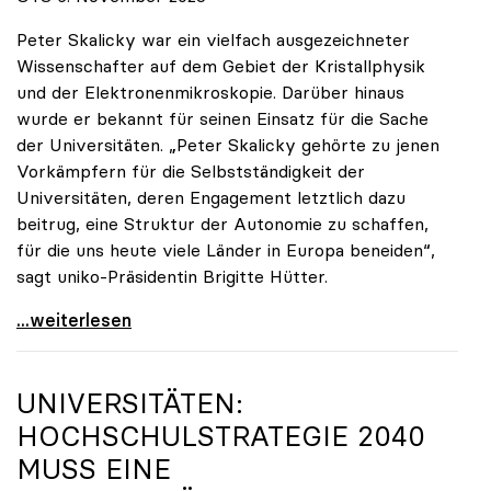
Peter Skalicky war ein vielfach ausgezeichneter
Wissenschafter auf dem Gebiet der Kristallphysik
und der Elektronenmikroskopie. Darüber hinaus
wurde er bekannt für seinen Einsatz für die Sache
der Universitäten. „Peter Skalicky gehörte zu jenen
Vorkämpfern für die Selbstständigkeit der
Universitäten, deren Engagement letztlich dazu
beitrug, eine Struktur der Autonomie zu schaffen,
für die uns heute viele Länder in Europa beneiden“,
sagt uniko-Präsidentin Brigitte Hütter.
uniko trauert um ehemaligen Präsidenten Peter
...weiterlesen
UNIVERSITÄTEN:
HOCHSCHULSTRATEGIE 2040
MUSS EINE