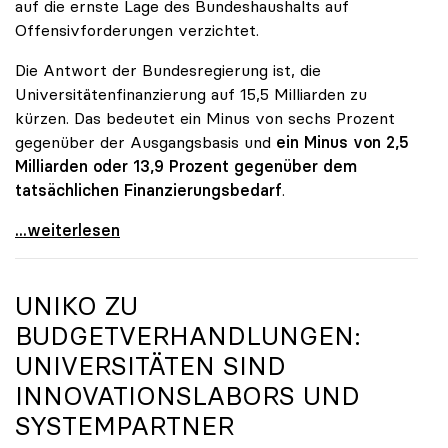
auf die ernste Lage des Bundeshaushalts auf
Offensivforderungen verzichtet.
Die Antwort der Bundesregierung ist, die
Universitätenfinanzierung auf 15,5 Milliarden zu
kürzen. Das bedeutet ein Minus von sechs Prozent
gegenüber der Ausgangsbasis und
ein Minus von 2,5
Milliarden oder 13,9 Prozent gegenüber dem
tatsächlichen Finanzierungsbedarf
.
\"Österreich ist für die heimischen Universitäten
...weiterlesen
UNIKO
ZU
BUDGETVERHANDLUNGEN:
UNIVERSITÄTEN SIND
INNOVATIONSLABORS UND
SYSTEMPARTNER