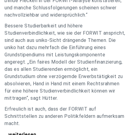
blinde Flecken in der FORWIT-Analyse konstatieren,
und manche Schlussfolgerungen scheinen schwer
nachvollziehbar und widersprüchlich.“
Bessere Studierbarkeit und höhere
Studienverbindlichkeit, wie sie der FORWIT anspricht,
sind auch aus uniko-Sicht drängende Themen. Die
uniko hat dazu mehrfach die Einführung eines
Grundstipendiums mit Leistungskomponente
angeregt. „Ein faires Modell der Studienfinanzierung,
das es allen Studierenden ermöglicht, ein
Grundstudium ohne verzögernde Erwerbstätigkeit zu
absolvieren, Hand in Hand mit einem Rechtsrahmen
für eine höhere Studienverbindlichkeit können wir
mittragen“, sagt Hütter.
Erfreulich ist auch, dass der FORWIT auf
Schnittstellen zu anderen Politikfeldern aufmerksam
macht.
uniko zu FORWIT-Analyse: Wichtige Themen
...weiterlesen