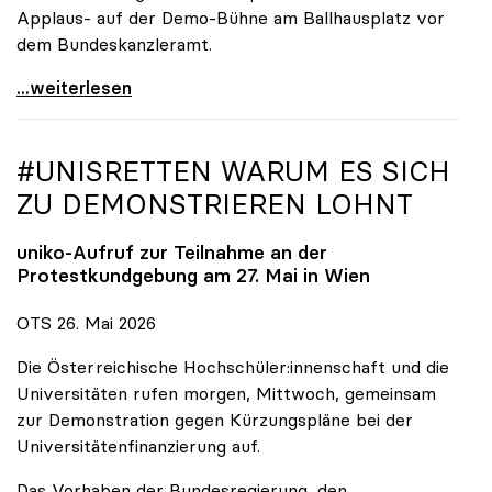
Applaus- auf der Demo-Bühne am Ballhausplatz vor
dem Bundeskanzleramt.
\"Wir nehmen es nicht hin\": Rede von
...weiterlesen
#UNISRETTEN WARUM ES SICH
ZU DEMONSTRIEREN LOHNT
uniko
-Aufruf zur Teilnahme an der
Protestkundgebung am 27. Mai in Wien
OTS 26. Mai 2026
Die Österreichische Hochschüler:innenschaft und die
Universitäten rufen morgen, Mittwoch, gemeinsam
zur Demonstration gegen Kürzungspläne bei der
Universitätenfinanzierung auf.
Das Vorhaben der Bundesregierung, den