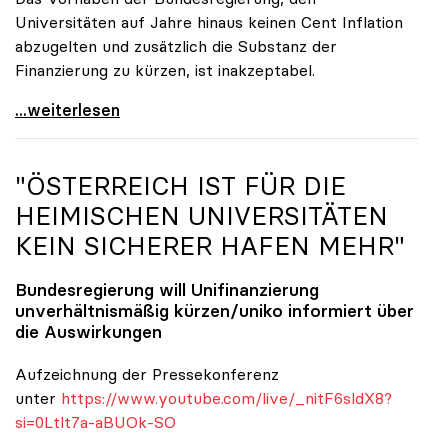
Universitäten auf Jahre hinaus keinen Cent Inflation
abzugelten und zusätzlich die Substanz der
Finanzierung zu kürzen, ist inakzeptabel.
#UnisRetten Warum es sich zu demonstrieren lohnt
...weiterlesen
"ÖSTERREICH IST FÜR DIE
HEIMISCHEN UNIVERSITÄTEN
KEIN SICHERER HAFEN MEHR"
Bundesregierung will Unifinanzierung
unverhältnismäßig kürzen/
uniko
informiert über
die Auswirkungen
Aufzeichnung der Pressekonferenz
unter
https://www.youtube.com/live/_nitF6sldX8?
si=0Ltlt7a-aBUOk-SO