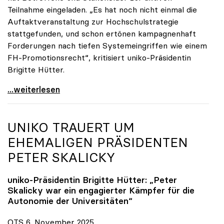
Teilnahme eingeladen. „Es hat noch nicht einmal die
Auftaktveranstaltung zur Hochschulstrategie
stattgefunden, und schon ertönen kampagnenhaft
Forderungen nach tiefen Systemeingriffen wie einem
FH-Promotionsrecht“, kritisiert uniko-Präsidentin
Brigitte Hütter.
„Deplatzierte Kampagne“: uniko irritiert über
...weiterlesen
UNIKO
TRAUERT UM
EHEMALIGEN PRÄSIDENTEN
PETER SKALICKY
uniko
-Präsidentin Brigitte Hütter: „Peter
Skalicky war ein engagierter Kämpfer für die
Autonomie der Universitäten“
OTS 6. November 2025