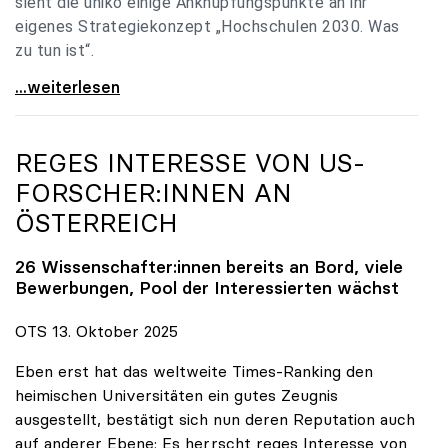
sieht die uniko einige Anknüpfungspunkte an ihr
eigenes Strategiekonzept „Hochschulen 2030. Was
zu tun ist“.
Universitäten: Hochschulstrategie 2040 muss eine
...weiterlesen
REGES INTERESSE VON US-
FORSCHER:INNEN AN
ÖSTERREICH
26 Wissenschafter:innen bereits an Bord, viele
Bewerbungen, Pool der Interessierten wächst
OTS 13. Oktober 2025
Eben erst hat das weltweite Times-Ranking den
heimischen Universitäten ein gutes Zeugnis
ausgestellt, bestätigt sich nun deren Reputation auch
auf anderer Ebene: Es herrscht reges Interesse von