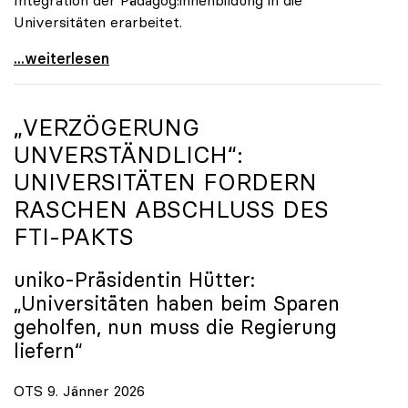
Universitäten erarbeitet.
Schools of Education an den Universitäten: Für
...weiterlesen
„VERZÖGERUNG
UNVERSTÄNDLICH“:
UNIVERSITÄTEN FORDERN
RASCHEN ABSCHLUSS DES
FTI-PAKTS
uniko
-Präsidentin Hütter:
„Universitäten haben beim Sparen
geholfen, nun muss die Regierung
liefern“
OTS 9. Jänner 2026