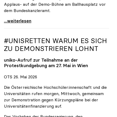
Applaus- auf der Demo-Bühne am Ballhausplatz vor
dem Bundeskanzleramt.
\"Wir nehmen es nicht hin\": Rede von
...weiterlesen
#UNISRETTEN WARUM ES SICH
ZU DEMONSTRIEREN LOHNT
uniko
-Aufruf zur Teilnahme an der
Protestkundgebung am 27. Mai in Wien
OTS 26. Mai 2026
Die Österreichische Hochschüler:innenschaft und die
Universitäten rufen morgen, Mittwoch, gemeinsam
zur Demonstration gegen Kürzungspläne bei der
Universitätenfinanzierung auf.
Das Vorhaben der Bundesregierung, den