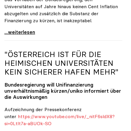
Universitäten auf Jahre hinaus keinen Cent Inflation
abzugelten und zusätzlich die Substanz der
Finanzierung zu kürzen, ist inakzeptabel.
#UnisRetten Warum es sich zu demonstrieren lohnt
...weiterlesen
"ÖSTERREICH IST FÜR DIE
HEIMISCHEN UNIVERSITÄTEN
KEIN SICHERER HAFEN MEHR"
Bundesregierung will Unifinanzierung
unverhältnismäßig kürzen/
uniko
informiert über
die Auswirkungen
Aufzeichnung der Pressekonferenz
unter
https://www.youtube.com/live/_nitF6sldX8?
si=0Ltlt7a-aBUOk-SO