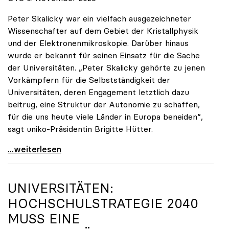
Peter Skalicky war ein vielfach ausgezeichneter
Wissenschafter auf dem Gebiet der Kristallphysik
und der Elektronenmikroskopie. Darüber hinaus
wurde er bekannt für seinen Einsatz für die Sache
der Universitäten. „Peter Skalicky gehörte zu jenen
Vorkämpfern für die Selbstständigkeit der
Universitäten, deren Engagement letztlich dazu
beitrug, eine Struktur der Autonomie zu schaffen,
für die uns heute viele Länder in Europa beneiden“,
sagt uniko-Präsidentin Brigitte Hütter.
uniko trauert um ehemaligen Präsidenten Peter
...weiterlesen
UNIVERSITÄTEN:
HOCHSCHULSTRATEGIE 2040
MUSS EINE