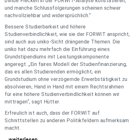
blinde Flecken in der FORWIT-Analyse konstatieren,
und manche Schlussfolgerungen scheinen schwer
nachvollziehbar und widersprüchlich.“
Bessere Studierbarkeit und höhere
Studienverbindlichkeit, wie sie der FORWIT anspricht,
sind auch aus uniko-Sicht drängende Themen. Die
uniko hat dazu mehrfach die Einführung eines
Grundstipendiums mit Leistungskomponente
angeregt. „Ein faires Modell der Studienfinanzierung,
das es allen Studierenden ermöglicht, ein
Grundstudium ohne verzögernde Erwerbstätigkeit zu
absolvieren, Hand in Hand mit einem Rechtsrahmen
für eine höhere Studienverbindlichkeit können wir
mittragen“, sagt Hütter.
Erfreulich ist auch, dass der FORWIT auf
Schnittstellen zu anderen Politikfeldern aufmerksam
macht.
uniko zu FORWIT-Analyse: Wichtige Themen
...weiterlesen