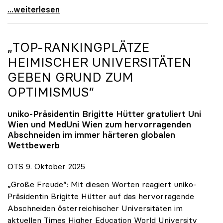
Reges Interesse von US-Forscher:innen an
...weiterlesen
„TOP-RANKINGPLÄTZE
HEIMISCHER UNIVERSITÄTEN
GEBEN GRUND ZUM
OPTIMISMUS“
uniko
-Präsidentin Brigitte Hütter gratuliert Uni
Wien und MedUni Wien zum hervorragenden
Abschneiden im immer härteren globalen
Wettbewerb
OTS 9. Oktober 2025
„Große Freude“: Mit diesen Worten reagiert uniko-
Präsidentin Brigitte Hütter auf das hervorragende
Abschneiden österreichischer Universitäten im
aktuellen Times Higher Education World University