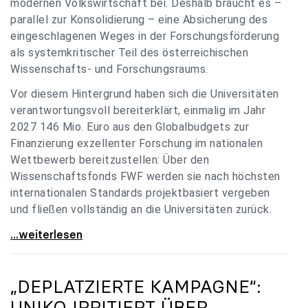
modernen Volkswirtschaft bei. Deshalb braucht es –
parallel zur Konsolidierung – eine Absicherung des
eingeschlagenen Weges in der Forschungsförderung
als systemkritischer Teil des österreichischen
Wissenschafts- und Forschungsraums.
Vor diesem Hintergrund haben sich die Universitäten
verantwortungsvoll bereiterklärt, einmalig im Jahr
2027 146 Mio. Euro aus den Globalbudgets zur
Finanzierung exzellenter Forschung im nationalen
Wettbewerb bereitzustellen: Über den
Wissenschaftsfonds FWF werden sie nach höchsten
internationalen Standards projektbasiert vergeben
und fließen vollständig an die Universitäten zurück.
Gemeinsam für einen starken Wissenschafts- und
...weiterlesen
„DEPLATZIERTE KAMPAGNE“:
UNIKO
IRRITIERT ÜBER