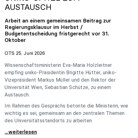
AUSTAUSCH
Arbeit an einem gemeinsamen Beitrag zur
Regierungsklausur im Herbst /
Budgetentscheidung fristgerecht vor 31.
Oktober
OTS 25. Juni 2026
Wissenschaftsministerin Eva-Maria Holzleitner
empfing uniko-Präsidentin Brigitte Hütter, uniko-
Vizepräsident Markus Müller und den Rektor der
Universität Wien, Sebastian Schütze, zu einem
Austausch.
Im Rahmen des Gesprächs betonte die Ministerin, wie
wichtig es sei, gemeinsam an den zentralen Themen
des Universitätsstandorts zu arbeiten.
Holzleitner empfing uniko-Spitze zum Austausch
...weiterlesen