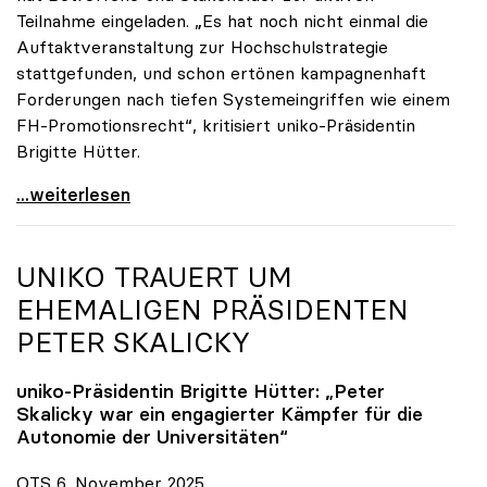
Teilnahme eingeladen. „Es hat noch nicht einmal die
Auftaktveranstaltung zur Hochschulstrategie
stattgefunden, und schon ertönen kampagnenhaft
Forderungen nach tiefen Systemeingriffen wie einem
FH-Promotionsrecht“, kritisiert uniko-Präsidentin
Brigitte Hütter.
„Deplatzierte Kampagne“: uniko irritiert über
...weiterlesen
UNIKO
TRAUERT UM
EHEMALIGEN PRÄSIDENTEN
PETER SKALICKY
uniko
-Präsidentin Brigitte Hütter: „Peter
Skalicky war ein engagierter Kämpfer für die
Autonomie der Universitäten“
OTS 6. November 2025