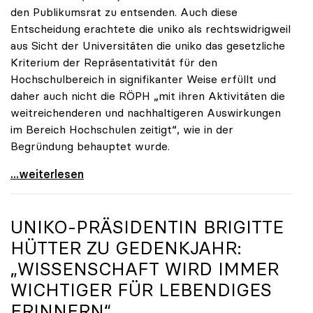
den Publikumsrat zu entsenden. Auch diese
Entscheidung erachtete die uniko als rechtswidrigweil
aus Sicht der Universitäten die uniko das gesetzliche
Kriterium der Repräsentativität für den
Hochschulbereich in signifikanter Weise erfüllt und
daher auch nicht die RÖPH „mit ihren Aktivitäten die
weitreichenderen und nachhaltigeren Auswirkungen
im Bereich Hochschulen zeitigt“, wie in der
Begründung behauptet wurde.
ORF-Publikumsrat: Regierung entsendet nun doch
...weiterlesen
UNIKO
-PRÄSIDENTIN BRIGITTE
HÜTTER ZU GEDENKJAHR:
„WISSENSCHAFT WIRD IMMER
WICHTIGER FÜR LEBENDIGES
ERINNERN“