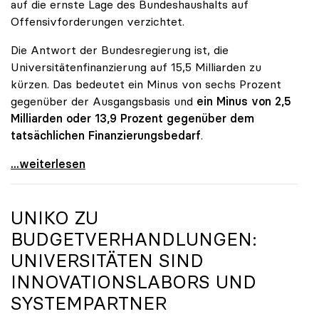
auf die ernste Lage des Bundeshaushalts auf
Offensivforderungen verzichtet.
Die Antwort der Bundesregierung ist, die
Universitätenfinanzierung auf 15,5 Milliarden zu
kürzen. Das bedeutet ein Minus von sechs Prozent
gegenüber der Ausgangsbasis und
ein Minus von 2,5
Milliarden oder 13,9 Prozent gegenüber dem
tatsächlichen Finanzierungsbedarf
.
\"Österreich ist für die heimischen Universitäten
...weiterlesen
UNIKO
ZU
BUDGETVERHANDLUNGEN:
UNIVERSITÄTEN SIND
INNOVATIONSLABORS UND
SYSTEMPARTNER